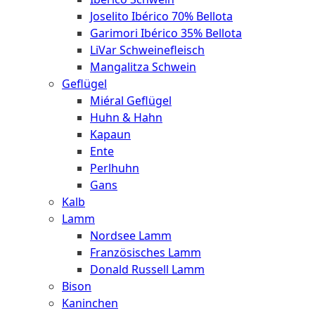
Joselito Ibérico 70% Bellota
Garimori Ibérico 35% Bellota
LiVar Schweinefleisch
Mangalitza Schwein
Geflügel
Miéral Geflügel
Huhn & Hahn
Kapaun
Ente
Perlhuhn
Gans
Kalb
Lamm
Nordsee Lamm
Französisches Lamm
Donald Russell Lamm
Bison
Kaninchen