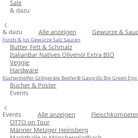
Sale
& dazu
& dazu
Alle anzeigen
Gewürze & Sau
Fonds & Jus
Gewürze
Salz
Saucen
Butter, Fett & Schmalz
ItalianBar Natives Olivenöl Extra BIO
Veggie
Hardware
Küchenhelfer
Grillgeräte
Beefer® Gasgrills
Big Green Egg 
Bücher & Poster
Events
Events
Alle anzeigen
Fleischkompeten
OTTO on Tour
Männer Metzger Heinsberg
Markthalle in Mönchengladbach