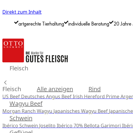
Direkt zum Inhalt
artgerechte Tierhaltung
individuelle Beratung
20 Jahre 
Fleisch
Fleisch
Alle anzeigen
Rind
US Beef
Deutsches Angus Beef
Irish Hereford Prime
Argen
Wagyu Beef
Morgan Ranch Wagyu
Japanisches Wagyu Beef
Japanisch
Schwein
Ibérico Schwein
Joselito Ibérico 70% Bellota
Garimori Ibéri
Geflügel