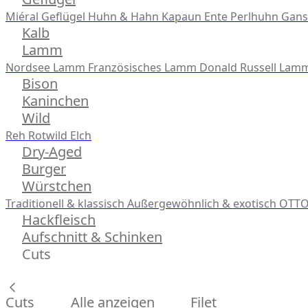
Miéral Geflügel
Huhn & Hahn
Kapaun
Ente
Perlhuhn
Gans
Kalb
Lamm
Nordsee Lamm
Französisches Lamm
Donald Russell Lam
Bison
Kaninchen
Wild
Reh
Rotwild
Elch
Dry-Aged
Burger
Würstchen
Traditionell & klassisch
Außergewöhnlich & exotisch
OTTO
Hackfleisch
Aufschnitt & Schinken
Cuts
Cuts
Alle anzeigen
Filet