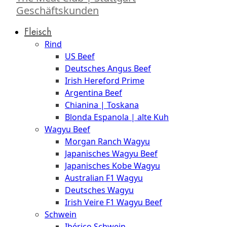
Geschäftskunden
Fleisch
Rind
US Beef
Deutsches Angus Beef
Irish Hereford Prime
Argentina Beef
Chianina | Toskana
Blonda Espanola | alte Kuh
Wagyu Beef
Morgan Ranch Wagyu
Japanisches Wagyu Beef
Japanisches Kobe Wagyu
Australian F1 Wagyu
Deutsches Wagyu
Irish Veire F1 Wagyu Beef
Schwein
Ibérico Schwein