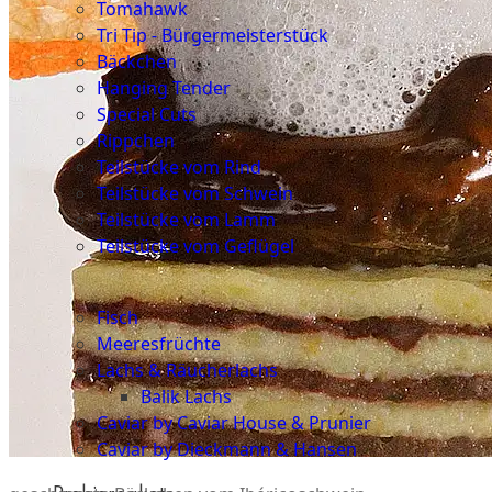
Tomahawk
Tri Tip - Bürgermeisterstück
Bäckchen
Hanging Tender
Special Cuts
Rippchen
Teilstücke vom Rind
Teilstücke vom Schwein
Teilstücke vom Lamm
Teilstücke vom Geflügel
Seafood
Fisch
Meeresfrüchte
Lachs & Räucherlachs
Balik Lachs
Caviar by Caviar House & Prunier
Caviar by Dieckmann & Hansen