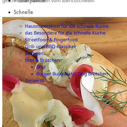
Probierpakete
geschmorte Bäckchen vom Ibéricoschwein
Schnelle
Küche
Hausmannskost für die schnelle Küche
das Besondere für die schnelle Küche
Streetfood & Fingerfood
Grill- und BBQ-Klassiker
Beilagen
Brot & Brötchen
Brot
Burger Buns & Hot Dog Brötchen
Desserts
Neu
Sale
&
dazu