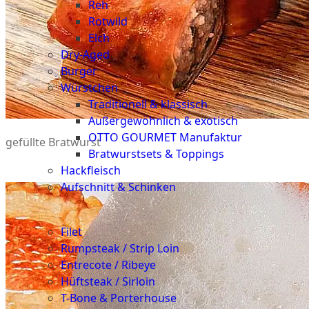
Reh
Rotwild
Elch
Dry-Aged
Burger
Würstchen
Traditionell & klassisch
Außergewöhnlich & exotisch
OTTO GOURMET Manufaktur
gefüllte Bratwurst
Bratwurstsets & Toppings
Hackfleisch
Aufschnitt & Schinken
Cuts
Filet
Rumpsteak / Strip Loin
Entrecote / Ribeye
Hüftsteak / Sirloin
T-Bone & Porterhouse