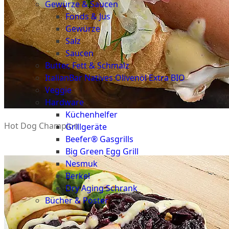
Gewürze & Saucen
Fonds & Jus
Gewürze
Salz
Saucen
Butter, Fett & Schmalz
ItalianBar Natives Olivenöl Extra BIO
Veggie
Hardware
Küchenhelfer
Hot Dog Champion
Grillgeräte
Beefer® Gasgrills
Big Green Egg Grill
Nesmuk
Berkel
Dry Aging Schrank
Bücher & Poster
Events