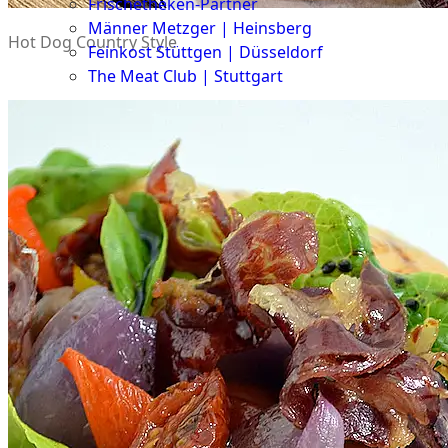
Frischetheken-Partner
Männer Metzger | Heinsberg
Hot Dog Country Style
Feinkost Stüttgen | Düsseldorf
The Meat Club | Stuttgart
Geschäftskunden