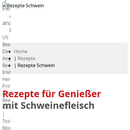
Fleisch
Alle
anzeigen
Rind
US
Beef
Deutsches
Home
Angus
|
Rezepte
Beef
|
Rezepte Schwein
Irish
Hereford
Prime
Rezepte für Genießer
Argentina
Beef
mit Schweinefleisch
Chianina
|
Toskana
Blonda