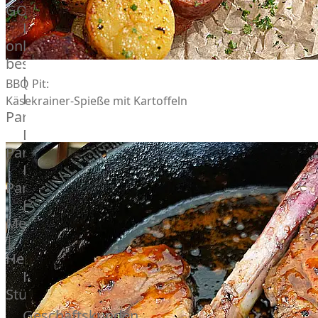
GOURMET
Lebensmittel
online
bestellen
Karriere
BBQ Pit:
Kochschul-
Käsekrainer-Spieße mit Kartoffeln
Partner
Depot-
Partner
Frischetheken-
Partner
Männer
Metzger
|
Heinsberg
Feinkost
Stüttgen
|
Geschäftskunden