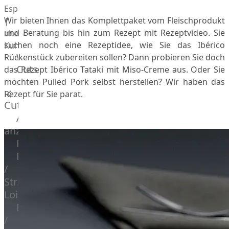
Espanola
Wir bieten Ihnen das Komplettpaket vom Fleischprodukt
|
und Beratung bis hin zum Rezept mit Rezeptvideo. Sie
alte
suchen noch eine Rezeptidee, wie Sie das Ibérico
Kuh
Wagyu
Rückenstück zubereiten sollen? Dann probieren Sie doch
Cuts
Beef
das Rezept Ibérico Tataki mit Miso-Creme aus. Oder Sie
möchten Pulled Pork selbst herstellen? Wir haben das
Morgan
Rezept für Sie parat.
Ranch
Cuts
Wagyu
Alle
Japanisches
anzeigen
Wagyu
Filet
Beef
Rumpsteak
Japanisches
/
Kobe
Strip
Wagyu
Loin
Australian
F1
Entrecote
Wagyu
/