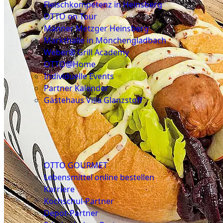
Fleischkompetenz in Heinsberg
OTTO on Tour
Männer Metzger Heinsberg
Markthalle in Mönchengladbach
Weber® Grill Academy
OTTO@Home
Individuelle Events
Partner Kalender
Gästehaus Villa Glanzstoff
Gutscheine
Über
uns
OTTO GOURMET
Lebensmittel online bestellen
Karriere
Kochschul-Partner
Depot-Partner