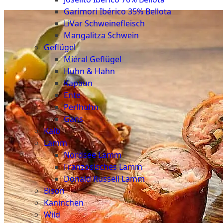
Garimori Ibérico 35% Bellota
LiVar Schweinefleisch
Mangalitza Schwein
Geflügel
Miéral Geflügel
Huhn & Hahn
Kapaun
Ente
Perlhuhn
Gans
Kalb
Lamm
Nordsee Lamm
Französisches Lamm
Donald Russell Lamm
Bison
Kaninchen
Wild