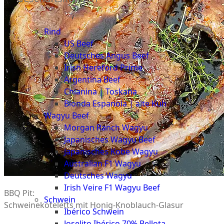
Düsseldorf
Fleisch
The
Rind
Meat
US Beef
Club
Deutsches Angus Beef
|
Irish Hereford Prime
Stuttgart
Argentina Beef
Chianina | Toskana
Blonda Espanola | alte Kuh
Wagyu Beef
Morgan Ranch Wagyu
Japanisches Wagyu Beef
Japanisches Kobe Wagyu
Australian F1 Wagyu
Deutsches Wagyu
Irish Veire F1 Wagyu Beef
BBQ Pit:
Schwein
Schweinekoteletts mit Honig-Knoblauch-Glasur
Ibérico Schwein
Joselito Ibérico 70% Bellota