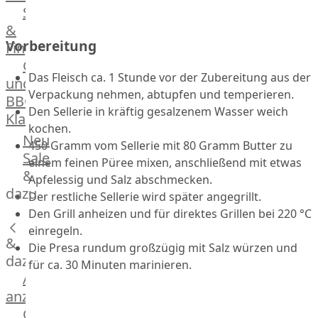
Streetfood
GOURMET
&
Manufaktur
Vorbereitung
Fingerfood
Bratwurstsets
Grill-
&
Das Fleisch ca. 1 Stunde vor der Zubereitung aus der
und
Toppings
Verpackung nehmen, abtupfen und temperieren.
BBQ-
Hackfleisch
Den Sellerie in kräftig gesalzenem Wasser weich
Klassiker
Aufschnitt
kochen.
&
Beilagen
Neu
450 Gramm vom Sellerie mit 80 Gramm Butter zu
Schinken
Brot
Sale
einem feinen Püree mixen, anschließend mit etwas
&
&
Apfelessig und Salz abschmecken.
Brötchen
dazu
Der restliche Sellerie wird später angegrillt.
Brot
Den Grill anheizen und für direktes Grillen bei 220 °C
Burger
einregeln.
&
Buns
Die Presa rundum großzügig mit Salz würzen und
&
dazu
für ca. 30 Minuten marinieren.
Hot
Alle
Dog
anzeigen
Brötchen
Gewürze