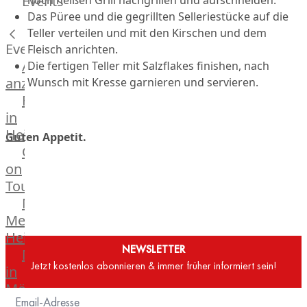
Events
Hardware
Das Püree und die gegrillten Selleriestücke auf die
Küchenhelfer
Teller verteilen und mit den Kirschen und dem
Grillgeräte
Events
Fleisch anrichten.
Beefer®
Alle
Die fertigen Teller mit Salzflakes finishen, nach
Gasgrills
anzeigen
Wunsch mit Kresse garnieren und servieren.
Big
Fleischkompetenz
Green
in
Egg
Heinsberg
Guten Appetit.
Grill
OTTO
Nesmuk
on
Berkel
Tour
Dry
Männer
Aging
Metzger
Schrank
Heinsberg
Bücher
NEWSLETTER
Markthalle
&
Jetzt kostenlos abonnieren & immer früher informiert sein!
in
Poster
Mönchengladbach
Weber®