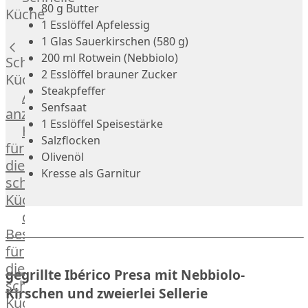
Russell
80 g Butter
Küche
Lamm
1 Esslöffel Apfelessig
Bison
1 Glas Sauerkirschen (580 g)
Kaninchen
200 ml Rotwein (Nebbiolo)
Schnelle
Wild
2 Esslöffel brauner Zucker
Küche
Reh
Steakpfeffer
Alle
Rotwild
Senfsaat
anzeigen
Elch
1 Esslöffel Speisestärke
Hausmannskost
Dry-
Salzflocken
für
Aged
Olivenöl
die
Burger
Kresse als Garnitur
schnelle
Würstchen
Küche
Traditionell
das
&
Besondere
klassisch
für
Außergewöhnlich
die
gegrillte Ibérico Presa mit Nebbiolo-
&
schnelle
exotisch
Kirschen und zweierlei Sellerie
Küche
OTTO