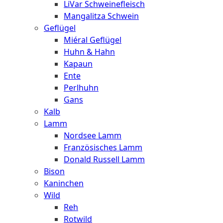
LiVar Schweinefleisch
Mangalitza Schwein
Geflügel
Miéral Geflügel
Huhn & Hahn
Kapaun
Ente
Perlhuhn
Gans
Kalb
Lamm
Nordsee Lamm
Französisches Lamm
Donald Russell Lamm
Bison
Kaninchen
Wild
Reh
Rotwild