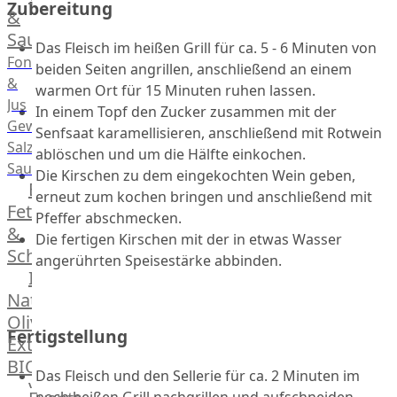
Zubereitung
Desserts
&
Saucen
Das Fleisch im heißen Grill für ca. 5 - 6 Minuten von
Fonds
beiden Seiten angrillen, anschließend an einem
&
warmen Ort für 15 Minuten ruhen lassen.
Jus
In einem Topf den Zucker zusammen mit der
Gewürze
Senfsaat karamellisieren, anschließend mit Rotwein
Salz
ablöschen und um die Hälfte einkochen.
Saucen
Die Kirschen zu dem eingekochten Wein geben,
Butter,
erneut zum kochen bringen und anschließend mit
Fett
Pfeffer abschmecken.
&
Die fertigen Kirschen mit der in etwas Wasser
Schmalz
angerührten Speisestärke abbinden.
ItalianBar
Natives
Olivenöl
Fertigstellung
Extra
BIO
Das Fleisch und den Sellerie für ca. 2 Minuten im
Veggie
noch heißen Grill nachgrillen und aufschneiden.