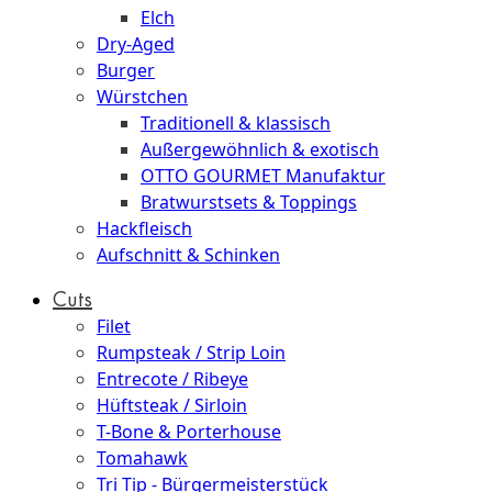
Elch
Dry-Aged
Burger
Würstchen
Traditionell & klassisch
Außergewöhnlich & exotisch
OTTO GOURMET Manufaktur
Bratwurstsets & Toppings
Hackfleisch
Aufschnitt & Schinken
Cuts
Filet
Rumpsteak / Strip Loin
Entrecote / Ribeye
Hüftsteak / Sirloin
T-Bone & Porterhouse
Tomahawk
Tri Tip - Bürgermeisterstück