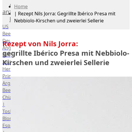
Alle
Home
anzeigen
|
Rezept Nils Jorra: Gegrillte Ibérico Presa mit
Rind
Nebbiolo-Kirschen und zweierlei Sellerie
US
Beef
Deutsches
Rezept von Nils Jorra:
Angus
gegrillte Ibérico Presa mit Nebbiolo-
Beef
Kirschen und zweierlei Sellerie
Irish
Hereford
Prime
Argentina
Beef
Chianina
|
Toskana
Blonda
Espanola