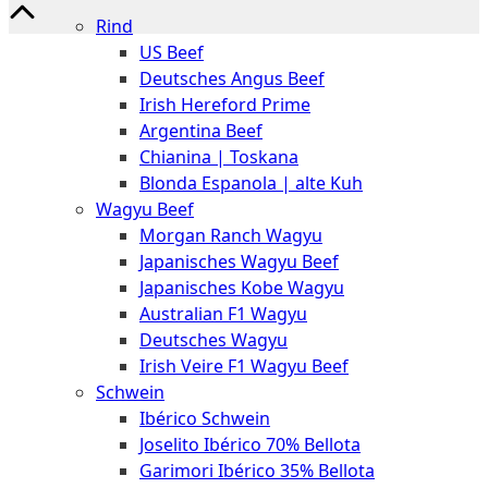
The
Rind
Meat
US Beef
Club
Deutsches Angus Beef
|
Irish Hereford Prime
Stuttgart
Argentina Beef
Chianina | Toskana
Blonda Espanola | alte Kuh
Wagyu Beef
Morgan Ranch Wagyu
Japanisches Wagyu Beef
Japanisches Kobe Wagyu
Australian F1 Wagyu
Deutsches Wagyu
Irish Veire F1 Wagyu Beef
Schwein
Ibérico Schwein
Joselito Ibérico 70% Bellota
Garimori Ibérico 35% Bellota