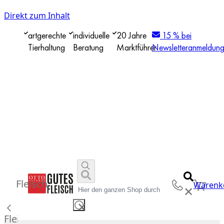
Direkt zum Inhalt
artgerechte
individuelle
20 Jahre
15 % bei
Tierhaltung
Beratung
Marktführer
Newsletteranmeldun
Fleisch
Warenk
✕
✕
Fleisch