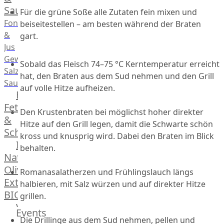
Saucen
Für die grüne Soße alle Zutaten fein mixen und
Fonds
beiseitestellen – am besten während der Braten
&
gart.
Jus
Gewürze
Sobald das Fleisch 74–75 °C Kerntemperatur erreicht
Salz
hat, den Braten aus dem Sud nehmen und den Grill
Saucen
auf volle Hitze aufheizen.
Butter,
Fett
Den Krustenbraten bei möglichst hoher direkter
&
Hitze auf den Grill legen, damit die Schwarte schön
Schmalz
kross und knusprig wird. Dabei den Braten im Blick
ItalianBar
behalten.
Natives
Olivenöl
Romanasalatherzen und Frühlingslauch längs
Extra
halbieren, mit Salz würzen und auf direkter Hitze
BIO
grillen.
Veggie
Events
Hardware
Die Drillinge aus dem Sud nehmen, pellen und