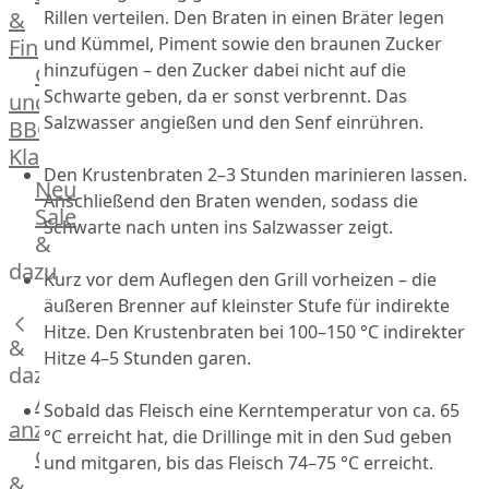
Rillen verteilen. Den Braten in einen Bräter legen
&
Manufaktur
und Kümmel, Piment sowie den braunen Zucker
Fingerfood
Bratwurstsets
hinzufügen – den Zucker dabei nicht auf die
Grill-
&
Schwarte geben, da er sonst verbrennt. Das
und
Toppings
Salzwasser angießen und den Senf einrühren.
BBQ-
Hackfleisch
Klassiker
Aufschnitt
Den Krustenbraten 2–3 Stunden marinieren lassen.
&
Beilagen
Neu
Anschließend den Braten wenden, sodass die
Schinken
Brot
Sale
Schwarte nach unten ins Salzwasser zeigt.
&
&
Brötchen
dazu
Kurz vor dem Auflegen den Grill vorheizen – die
Brot
äußeren Brenner auf kleinster Stufe für indirekte
Burger
Hitze. Den Krustenbraten bei 100–150 °C indirekter
&
Buns
Hitze 4–5 Stunden garen.
&
dazu
Hot
Alle
Sobald das Fleisch eine Kerntemperatur von ca. 65
Dog
anzeigen
°C erreicht hat, die Drillinge mit in den Sud geben
Brötchen
Gewürze
und mitgaren, bis das Fleisch 74–75 °C erreicht.
Desserts
&