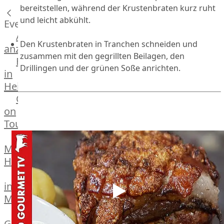
bereitstellen, während der Krustenbraten kurz ruht
Küchenhelfer
und leicht abkühlt.
Grillgeräte
Events
Beefer®
Alle
Den Krustenbraten in Tranchen schneiden und
Gasgrills
anzeigen
zusammen mit den gegrillten Beilagen, den
Big
Fleischkompetenz
Drillingen und der grünen Soße anrichten.
Green
in
Egg
Heinsberg
Grill
OTTO
Nesmuk
on
Berkel
Tour
Dry
Männer
Aging
Metzger
Schrank
Heinsberg
Bücher
Markthalle
&
in
Poster
Mönchengladbach
Weber®
Grill