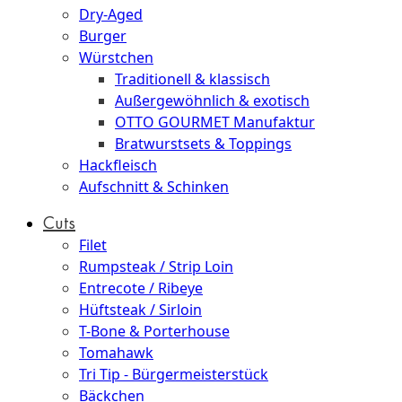
Dry-Aged
Burger
Würstchen
Traditionell & klassisch
Außergewöhnlich & exotisch
OTTO GOURMET Manufaktur
Bratwurstsets & Toppings
Hackfleisch
Aufschnitt & Schinken
Cuts
Filet
Rumpsteak / Strip Loin
Entrecote / Ribeye
Hüftsteak / Sirloin
T-Bone & Porterhouse
Tomahawk
Tri Tip - Bürgermeisterstück
Bäckchen