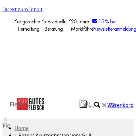
Direkt zum Inhalt
artgerechte
individuelle
20 Jahre
15 % bei
Tierhaltung
Beratung
Marktführer
Newsletteranmeldun
✕
Fleisch
✕
Warenkorb
Fleisch
Home
Alle
|
Rezept Krustenbraten vom Grill