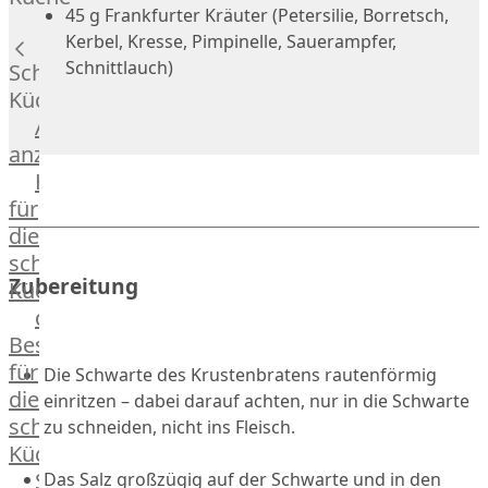
Lamm
45 g Frankfurter Kräuter (Petersilie, Borretsch,
Bison
Kerbel, Kresse, Pimpinelle, Sauerampfer,
Kaninchen
Schnittlauch)
Schnelle
Wild
Küche
Reh
Alle
Rotwild
anzeigen
Elch
Hausmannskost
Dry-
für
Aged
die
Burger
schnelle
Würstchen
Zubereitung
Küche
Traditionell
das
&
Besondere
klassisch
für
Die Schwarte des Krustenbratens rautenförmig
Außergewöhnlich
die
einritzen – dabei darauf achten, nur in die Schwarte
&
schnelle
zu schneiden, nicht ins Fleisch.
exotisch
Küche
OTTO
Streetfood
Das Salz großzügig auf der Schwarte und in den
GOURMET