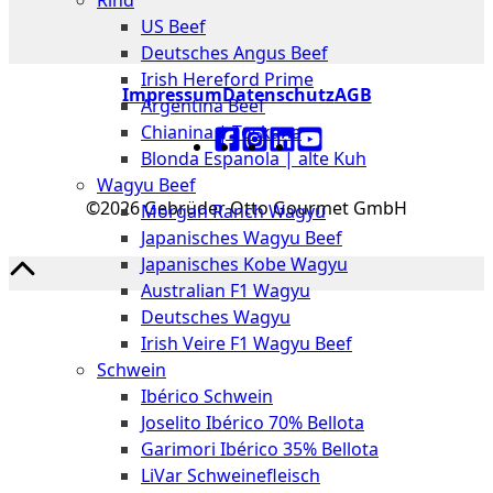
Rind
Meat
US Beef
Club
Deutsches Angus Beef
|
Irish Hereford Prime
Stuttgart
Impressum
Datenschutz
AGB
Argentina Beef
Chianina | Toskana
Blonda Espanola | alte Kuh
Wagyu Beef
©2026 Gebrüder Otto Gourmet GmbH
Morgan Ranch Wagyu
Japanisches Wagyu Beef
Japanisches Kobe Wagyu
Australian F1 Wagyu
Deutsches Wagyu
Irish Veire F1 Wagyu Beef
Schwein
Ibérico Schwein
Joselito Ibérico 70% Bellota
Garimori Ibérico 35% Bellota
LiVar Schweinefleisch