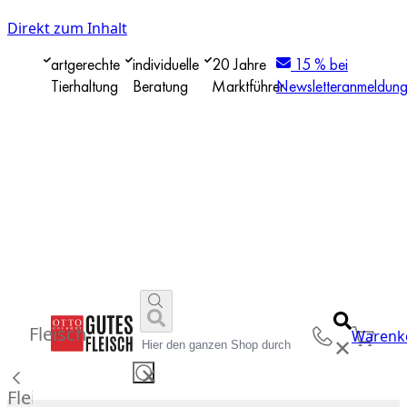
Direkt zum Inhalt
artgerechte
individuelle
20 Jahre
15 % bei
Tierhaltung
Beratung
Marktführer
Newsletteranmeldun
Fleisch
Warenk
✕
✕
Fleisch