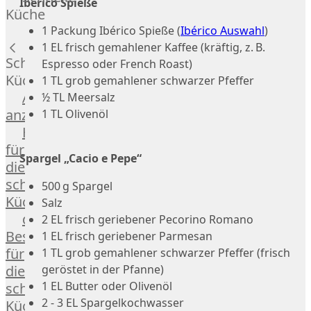
Ibérico Spieße
Russell
Küche
Lamm
1 Packung Ibérico Spieße (
Ibérico Auswahl
)
Bison
1 EL frisch gemahlener Kaffee (kräftig, z. B.
Kaninchen
Schnelle
Espresso oder French Roast)
Wild
Küche
1 TL grob gemahlener schwarzer Pfeffer
Reh
Alle
½ TL Meersalz
Rotwild
anzeigen
1 TL Olivenöl
Elch
Hausmannskost
Dry-
für
Aged
Spargel „Cacio e Pepe“
die
Burger
schnelle
500 g Spargel
Würstchen
Küche
Salz
Traditionell
das
2 EL frisch geriebener Pecorino Romano
&
Besondere
1 EL frisch geriebener Parmesan
klassisch
für
1 TL grob gemahlener schwarzer Pfeffer (frisch
Außergewöhnlich
geröstet in der Pfanne)
die
&
1 EL Butter oder Olivenöl
schnelle
exotisch
2 - 3 EL Spargelkochwasser
Küche
OTTO