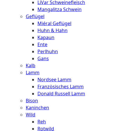
LiVar Schweinefleisch
Mangalitza Schwein
Geflügel
Miéral Geflügel
Huhn & Hahn
Kapaun
Ente
Perlhuhn
Gans
Kalb
Lamm
Nordsee Lamm
Französisches Lamm
Donald Russell Lamm
Bison
Kaninchen
Wild
Reh
Rotwild