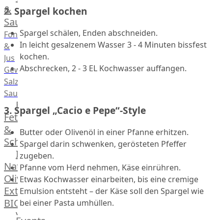
Desserts
&
2. Spargel kochen
Saucen
Spargel schälen, Enden abschneiden.
Fonds
In leicht gesalzenem Wasser 3 - 4 Minuten bissfest
&
kochen.
Jus
Abschrecken, 2 - 3 EL Kochwasser auffangen.
Gewürze
Salz
Saucen
Butter,
3. Spargel „Cacio e Pepe“-Style
Fett
&
Butter oder Olivenöl in einer Pfanne erhitzen.
Schmalz
Spargel darin schwenken, gerösteten Pfeffer
ItalianBar
zugeben.
Natives
Pfanne vom Herd nehmen, Käse einrühren.
Olivenöl
Etwas Kochwasser einarbeiten, bis eine cremige
Extra
Emulsion entsteht – der Käse soll den Spargel wie
BIO
bei einer Pasta umhüllen.
Veggie