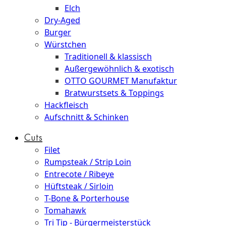
Elch
Dry-Aged
Burger
Würstchen
Traditionell & klassisch
Außergewöhnlich & exotisch
OTTO GOURMET Manufaktur
Bratwurstsets & Toppings
Hackfleisch
Aufschnitt & Schinken
Cuts
Filet
Rumpsteak / Strip Loin
Entrecote / Ribeye
Hüftsteak / Sirloin
T-Bone & Porterhouse
Tomahawk
Tri Tip - Bürgermeisterstück