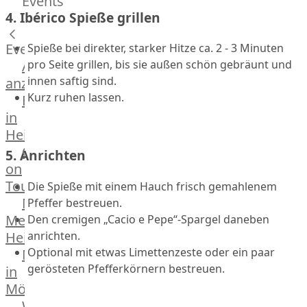
Events
Hardware
4. Ibérico Spieße grillen
Küchenhelfer
Grillgeräte
Events
Spieße bei direkter, starker Hitze ca. 2 - 3 Minuten
Beefer®
Alle
pro Seite grillen, bis sie außen schön gebräunt und
Gasgrills
innen saftig sind.
anzeigen
Big
Kurz ruhen lassen.
Fleischkompetenz
Green
in
Egg
Heinsberg
Grill
OTTO
5. Anrichten
Nesmuk
on
Berkel
Tour
Die Spieße mit einem Hauch frisch gemahlenem
Dry
Männer
Pfeffer bestreuen.
Aging
Metzger
Den cremigen „Cacio e Pepe“-Spargel daneben
Schrank
anrichten.
Heinsberg
Bücher
Optional mit etwas Limettenzeste oder ein paar
Markthalle
&
gerösteten Pfefferkörnern bestreuen.
in
Poster
Mönchengladbach
Weber®