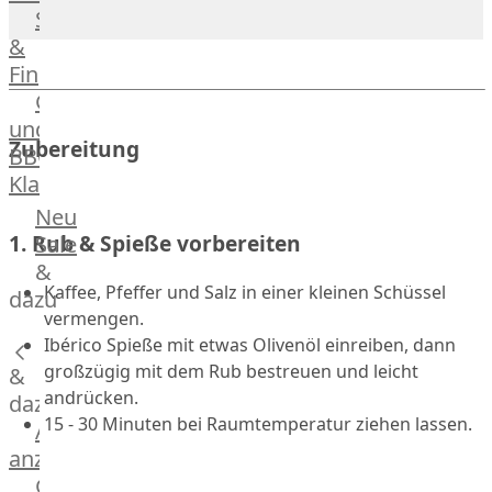
Streetfood
GOURMET
&
Manufaktur
Fingerfood
Bratwurstsets
Grill-
&
und
Toppings
Zubereitung
BBQ-
Hackfleisch
Klassiker
Aufschnitt
&
Beilagen
Neu
Schinken
Brot
1. Rub & Spieße vorbereiten
Sale
&
&
Brötchen
Kaffee, Pfeffer und Salz in einer kleinen Schüssel
dazu
vermengen.
Brot
Ibérico Spieße mit etwas Olivenöl einreiben, dann
Burger
großzügig mit dem Rub bestreuen und leicht
&
Buns
andrücken.
&
dazu
15 - 30 Minuten bei Raumtemperatur ziehen lassen.
Hot
Alle
Dog
anzeigen
Brötchen
Gewürze