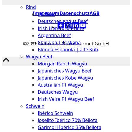
The
Rind
Meat
Impressum
Datenschutz
AGB
US Beef
Club
Deutsches Angus Beef
|
Irish Hereford Prime
Stuttgart
Argentina Beef
Chianina | Toskana
©2026 Gebrüder Otto Gourmet GmbH
Blonda Espanola | alte Kuh
Wagyu Beef
Morgan Ranch Wagyu
Japanisches Wagyu Beef
Japanisches Kobe Wagyu
Australian F1 Wagyu
Deutsches Wagyu
Irish Veire F1 Wagyu Beef
Schwein
Ibérico Schwein
Joselito Ibérico 70% Bellota
Garimori Ibérico 35% Bellota