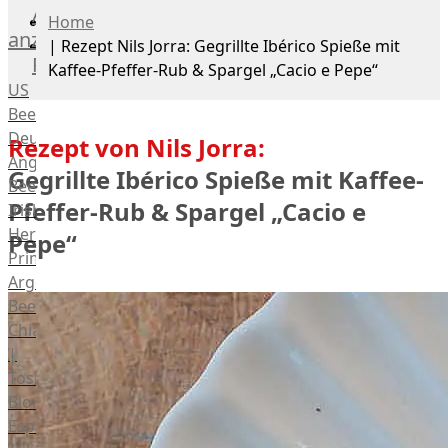
Alle
Home
anzeigen
|
Rezept Nils Jorra: Gegrillte Ibérico Spieße mit
Rind
Kaffee-Pfeffer-Rub & Spargel „Cacio e Pepe“
US
Beef
Deutsches
Rezept von Nils Jorra:
Angus
Gegrillte Ibérico Spieße mit Kaffee-
Beef
Pfeffer-Rub & Spargel „Cacio e
Irish
Hereford
Pepe“
Prime
Argentina
Beef
Chianina
|
Toskana
Blonda
Espanola