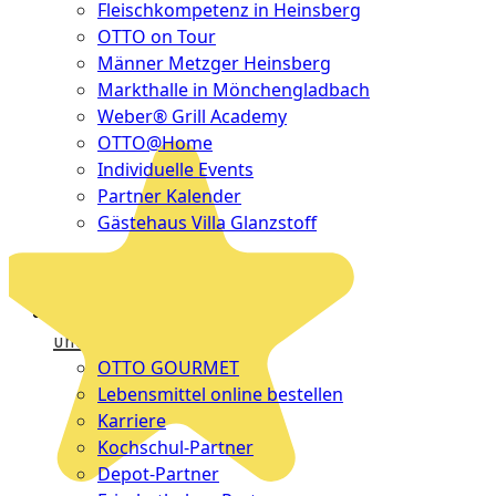
Fleischkompetenz in Heinsberg
OTTO on Tour
Männer Metzger Heinsberg
Markthalle in Mönchengladbach
Weber® Grill Academy
OTTO@Home
Individuelle Events
Partner Kalender
Gästehaus Villa Glanzstoff
Gutscheine
Über
uns
OTTO GOURMET
Lebensmittel online bestellen
Karriere
Kochschul-Partner
Depot-Partner