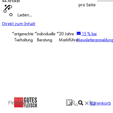
44
Artikel
pro Seite
Laden...
Direkt zum Inhalt
artgerechte
individuelle
20 Jahre
15 % bei
Tierhaltung
Beratung
Marktführer
Newsletteranmeldun
✕
Fleisch
✕
Warenkorb