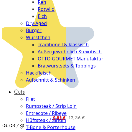
Reh
Rotwild
Elch
Dry-Aged
Burger
Würstchen
Traditionell & klassisch
Außergewöhnlich & exotisch
OTTO GOURMET Manufaktur
Bratwurstsets & Toppings
Hackfleisch
Aufschnitt & Schinken
Cuts
Filet
Rumpsteak / Strip Loin
Entrecote / Ribeye
12,36 €
Ab
9,88 €
Hüftsteak / Sirloin
(26,42 € / KG)
T-Bone & Porterhouse