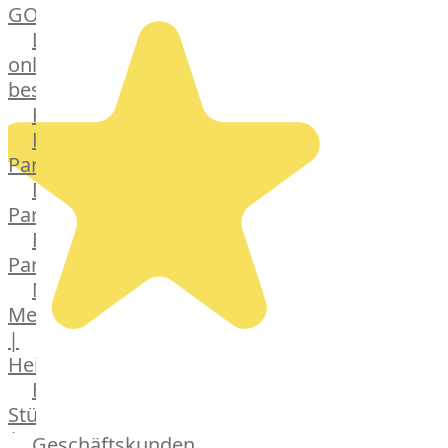
GOURMET
Lebensmittel
online
bestellen
Karriere
Kochschul-
Partner
Depot-
Partner
Frischetheken-
Partner
Männer
Metzger
|
Heinsberg
Feinkost
Stüttgen
|
Geschäftskunden