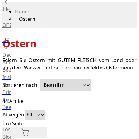
Fleisch
Home
Alle
|
Ostern
anzeigen
Rind
US
Ostern
Beef
Deutsches
Feiern Sie Ostern mit GUTEM FLEISCH vom Land oder
Angus
aus dem Wasser und zaubern ein perfektes Ostermenü.
Beef
Irish
Hereford
Sortieren nach
Prime
Argentina
44
Artikel
Beef
Anzeigen
Chianina
|
pro Seite
Toskana
Blonda