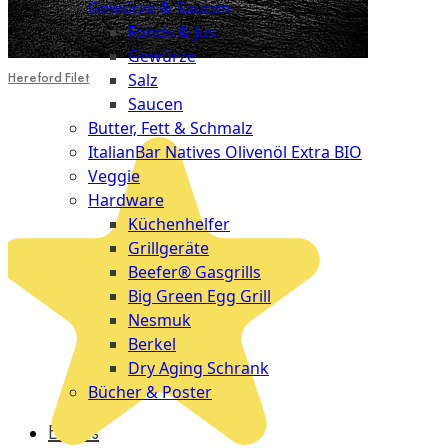
Gewürze & Saucen
Fonds & Jus
Gewürze
Hereford Filet
Salz
Saucen
Butter, Fett & Schmalz
ItalianBar Natives Olivenöl Extra BIO
Veggie
Hardware
Küchenhelfer
Grillgeräte
Beefer® Gasgrills
Big Green Egg Grill
Nesmuk
Berkel
Dry Aging Schrank
Bücher & Poster
Events