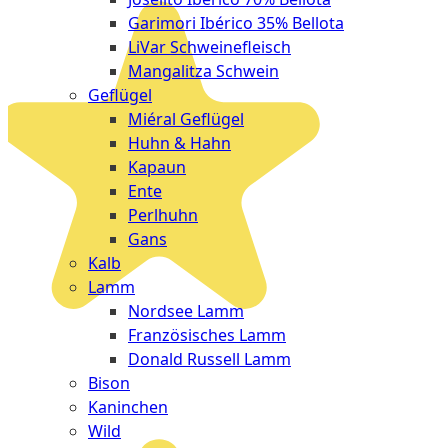
Garimori Ibérico 35% Bellota
LiVar Schweinefleisch
Mangalitza Schwein
Geflügel
Miéral Geflügel
Huhn & Hahn
Kapaun
Ente
Perlhuhn
Gans
Kalb
Lamm
Nordsee Lamm
Französisches Lamm
Donald Russell Lamm
Bison
Kaninchen
Wild