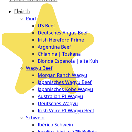
Düsseldorf
Fleisch
The
Rind
Meat
US Beef
Club
Deutsches Angus Beef
|
Irish Hereford Prime
Stuttgart
Argentina Beef
Chianina | Toskana
Blonda Espanola | alte Kuh
Wagyu Beef
Morgan Ranch Wagyu
Japanisches Wagyu Beef
Japanisches Kobe Wagyu
Australian F1 Wagyu
Deutsches Wagyu
Irish Veire F1 Wagyu Beef
Schwein
Ibérico Schwein
Joselito Ibérico 70% Bellota