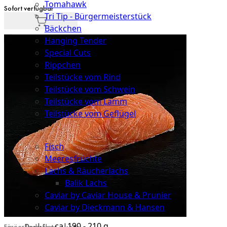
Tomahawk
Sofort verfügbar
Tri Tip - Bürgermeisterstück
Bäckchen
Hanging Tender
Special Cuts
Rippchen
Teilstücke vom Rind
Teilstücke vom Schwein
Teilstücke vom Lamm
Teilstücke vom Geflügel
Seafood
Fisch
Meeresfrüchte
Lachs & Räucherlachs
Balik Lachs
Caviar by Caviar House & Prunier
Caviar by Dieckmann & Hansen
ca. 190 - 210 g
Färöer Lachsfilet