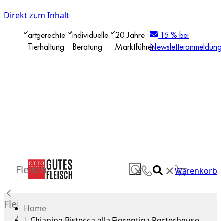
Direkt zum Inhalt
artgerechte
individuelle
20 Jahre
15 % bei
Tierhaltung
Beratung
Marktführer
Newsletteranmeldun
✕
Fleisch
✕
Warenkorb
Fleisch
Home
Alle
|
Chianina Bistecca alla Fiorentina Porterhouse