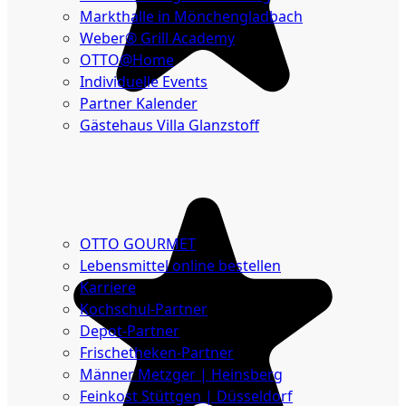
Markthalle in Mönchengladbach
Weber® Grill Academy
OTTO@Home
Individuelle Events
Partner Kalender
Gästehaus Villa Glanzstoff
Gutscheine
Über
uns
OTTO GOURMET
Lebensmittel online bestellen
Karriere
Kochschul-Partner
Depot-Partner
Frischetheken-Partner
Männer Metzger | Heinsberg
Feinkost Stüttgen | Düsseldorf