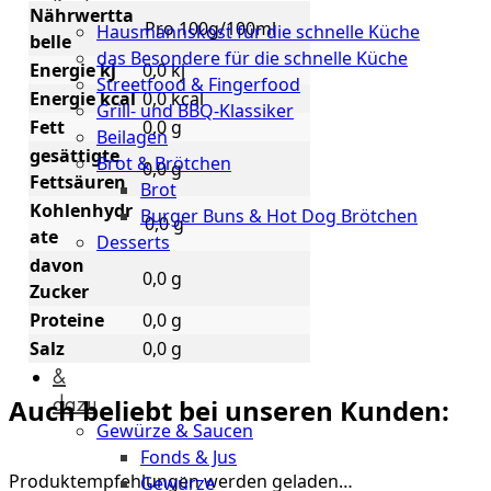
Küche
Nährwertta
Pro 100g/100ml
Hausmannskost für die schnelle Küche
belle
das Besondere für die schnelle Küche
Energie kj
0,0 kj
Streetfood & Fingerfood
Energie kcal
0,0 kcal
Grill- und BBQ-Klassiker
Fett
0,0 g
Beilagen
gesättigte
Brot & Brötchen
0,0 g
Fettsäuren
Brot
Kohlenhydr
Burger Buns & Hot Dog Brötchen
0,0 g
ate
Desserts
davon
0,0 g
Neu
Zucker
Proteine
0,0 g
Sale
Salz
0,0 g
&
dazu
Auch beliebt bei unseren Kunden:
Gewürze & Saucen
Fonds & Jus
Produktempfehlungen werden geladen…
Gewürze