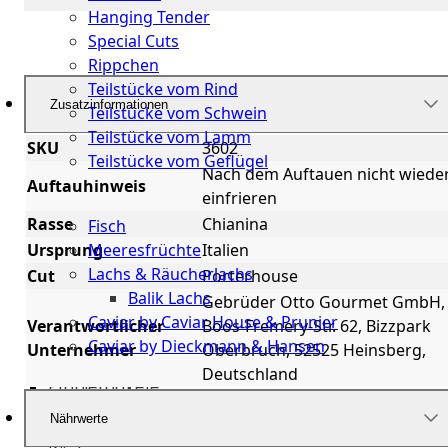
Hanging Tender
Special Cuts
Rippchen
Teilstücke vom Rind
Zusatzinformationen
Teilstücke vom Schwein
Teilstücke vom Lamm
SKU
3602
Teilstücke vom Geflügel
Nach dem Auftauen nicht wiede
Auftauhinweis
einfrieren
Seafood
Rasse
Chianina
Fisch
Ursprung
Italien
Meeresfrüchte
Lachs & Räucherlachs
Cut
Porterhouse
Balik Lachs
Gebrüder Otto Gourmet GmbH,
Caviar by Caviar House & Prunier
Verantwortlicher
Boos-Fremery-Str. 62, Bizzpark
Caviar by Dieckmann & Hansen
Unternehmer
Oberbruch, 52525 Heinsberg,
Deutschland
Probierpakete
Nährwerte
Schnelle