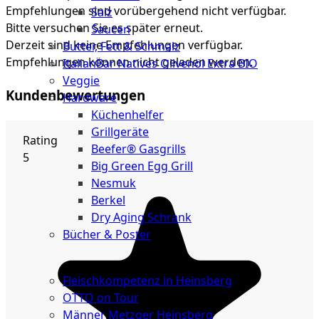
Empfehlungen sind vorübergehend nicht verfügbar.
Salz
Bitte versuchen Sie es später erneut.
Saucen
Derzeit sind keine Empfehlungen verfügbar.
Butter, Fett & Schmalz
Empfehlungen können nicht geladen werden.
ItalianBar Natives Olivenöl Extra BIO
Veggie
Kundenbewertungen
Hardware
Küchenhelfer
Grillgeräte
Rating
Beefer® Gasgrills
5
Big Green Egg Grill
Nesmuk
Berkel
Dry Aging Schrank
Bücher & Poster
Events
Fleischkompetenz in Heinsberg
OTTO on Tour
Männer Metzger Heinsberg