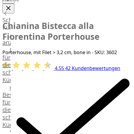
Lamm
Bison
View larger image
Kaninchen
Schnelle
Chianina Bistecca alla
Wild
Küche
Reh
Alle
Fiorentina Porterhouse
Rotwild
anzeigen
View larger image
Elch
Hausmannskost
Porterhouse, mit Filet > 3,2 cm, bone in - SKU: 3602
Dry-
für
Aged
die
Burger
4.55
42 Kundenbewertungen
schnelle
Würstchen
Küche
Traditionell
das
&
Besondere
klassisch
für
Außergewöhnlich
die
&
schnelle
exotisch
Küche
OTTO
Streetfood
GOURMET