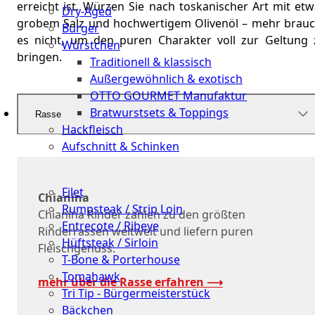
erreicht ist. Würzen Sie nach toskanischer Art mit et
Dry-Aged
grobem Salz und hochwertigem Olivenöl – mehr brauc
Burger
es nicht, um den puren Charakter voll zur Geltung 
Würstchen
bringen.
Traditionell & klassisch
Außergewöhnlich & exotisch
OTTO GOURMET Manufaktur
Bratwurstsets & Toppings
Rasse
Hackfleisch
Aufschnitt & Schinken
Cuts
Filet
Chianina
Rumpsteak / Strip Loin
Chianina Rinder zählen zu den größten
Entrecote / Ribeye
Rinderrassen weltweit und liefern puren
Hüftsteak / Sirloin
Fleischgenuss.
T-Bone & Porterhouse
Tomahawk
mehr über die Rasse erfahren ⟶
Tri Tip - Bürgermeisterstück
Bäckchen