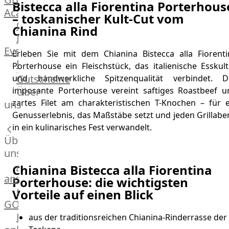
Bistecca alla Fiorentina Porterhous
Academy
– toskanischer Kult-Cut vom
OTTO@Home
Chianina Rind
Individuelle
Events
Erleben Sie mit dem Chianina Bistecca alla Fiorenti
Partner
Porterhouse ein Fleischstück, das italienische Esskul
Kalender
Gutscheine
und handwerkliche Spitzenqualität verbindet. D
Gästehaus
Über
imposante Porterhouse vereint saftiges Roastbeef u
Villa
zartes Filet am charakteristischen T-Knochen – für e
uns
Glanzstoff
Genusserlebnis, das Maßstäbe setzt und jeden Grillabe
in ein kulinarisches Fest verwandelt.
Über
uns
Alle
Chianina Bistecca alla Fiorentina
anzeigen
Porterhouse: die wichtigsten
OTTO
Vorteile auf einen Blick
GOURMET
Lebensmittel
aus der traditionsreichen Chianina-Rinderrasse der