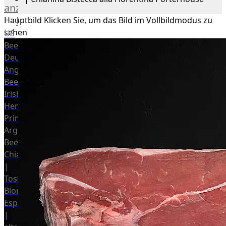
anzeigen
Rind
Hauptbild
Klicken Sie, um das Bild im Vollbildmodus zu
sehen
US
Beef
Deutsches
Angus
Beef
Irish
Hereford
Prime
Argentina
Beef
Chianina
|
Toskana
Blonda
Espanola
|