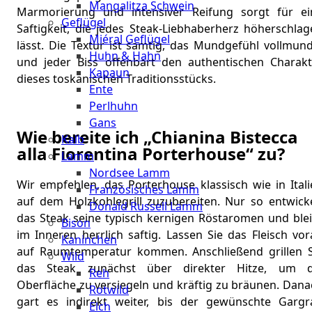
Mangalitza Schwein
Marmorierung und intensiver Reifung sorgt für ei
Geflügel
Saftigkeit, die jedes Steak-Liebhaberherz höherschlag
Miéral Geflügel
lässt. Die Textur ist samtig, das Mundgefühl vollmund
Huhn & Hahn
und jeder Biss offenbart den authentischen Charakt
Kapaun
dieses toskanischen Traditionsstücks.
Ente
Perlhuhn
Gans
Wie bereite ich „Chianina Bistecca
Kalb
alla Fiorentina Porterhouse“ zu?
Lamm
Nordsee Lamm
Wir empfehlen, das Porterhouse klassisch wie in Itali
Französisches Lamm
auf dem Holzkohlegrill zuzubereiten. Nur so entwicke
Donald Russell Lamm
das Steak seine typisch kernigen Röstaromen und blei
Bison
im Inneren herrlich saftig. Lassen Sie das Fleisch vo
Kaninchen
auf Raumtemperatur kommen. Anschließend grillen S
Wild
das Steak zunächst über direkter Hitze, um d
Reh
Oberfläche zu versiegeln und kräftig zu bräunen. Dana
Rotwild
gart es indirekt weiter, bis der gewünschte Gargr
Elch