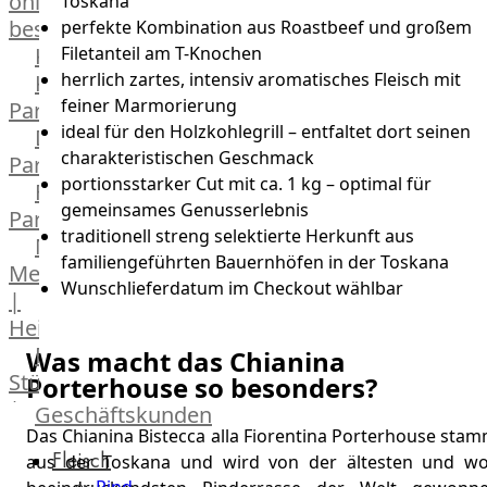
online
Toskana
bestellen
perfekte Kombination aus Roastbeef und großem
Karriere
Filetanteil am T-Knochen
herrlich zartes, intensiv aromatisches Fleisch mit
Kochschul-
feiner Marmorierung
Partner
ideal für den Holzkohlegrill – entfaltet dort seinen
Depot-
charakteristischen Geschmack
Partner
portionsstarker Cut mit ca. 1 kg – optimal für
Frischetheken-
gemeinsames Genusserlebnis
Partner
traditionell streng selektierte Herkunft aus
Männer
familiengeführten Bauernhöfen in der Toskana
Metzger
Wunschlieferdatum im Checkout wählbar
|
Heinsberg
Feinkost
Was macht das Chianina
Stüttgen
Porterhouse so besonders?
|
Geschäftskunden
Düsseldorf
Das Chianina Bistecca alla Fiorentina Porterhouse sta
Fleisch
The
aus der Toskana und wird von der ältesten und wo