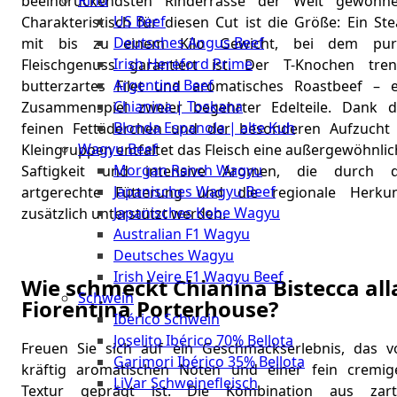
Rind
beeindruckendsten Rinderrasse der Welt gewonne
Meat
US Beef
Charakteristisch für diesen Cut ist die Größe: Ein St
Club
Deutsches Angus Beef
mit bis zu einem Kilo Gewicht, bei dem pur
|
Irish Hereford Prime
Fleischgenuss garantiert ist. Der T-Knochen tren
Stuttgart
Argentina Beef
butterzartes Filet und aromatisches Roastbeef – e
Chianina | Toskana
Zusammenspiel zweier begehrter Edelteile. Dank d
Blonda Espanola | alte Kuh
feinen Fettäderchen und der besonderen Aufzucht 
Wagyu Beef
Kleingruppen entfaltet das Fleisch eine außergewöhnli
Morgan Ranch Wagyu
Saftigkeit und intensive Aromen, die durch d
Japanisches Wagyu Beef
artgerechte Fütterung und die regionale Herkun
Japanisches Kobe Wagyu
zusätzlich unterstützt werden.
Australian F1 Wagyu
Deutsches Wagyu
Irish Veire F1 Wagyu Beef
Wie schmeckt Chianina Bistecca all
Schwein
Fiorentina Porterhouse?
Ibérico Schwein
Joselito Ibérico 70% Bellota
Freuen Sie sich auf ein Geschmackserlebnis, das v
Garimori Ibérico 35% Bellota
kräftig aromatischen Noten und einer fein cremig
LiVar Schweinefleisch
Textur geprägt ist. Die Kombination aus zart