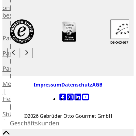
Lebensmittel
online
bestellen
Karriere
Kochschul-
Partner
Depot-
Partner
Frischetheken-
Partner
Männer
Metzger
Impressum
Datenschutz
AGB
|
Heinsberg
Feinkost
Stüttgen
©2026 Gebrüder Otto Gourmet GmbH
|
Geschäftskunden
Düsseldorf
Fleisch