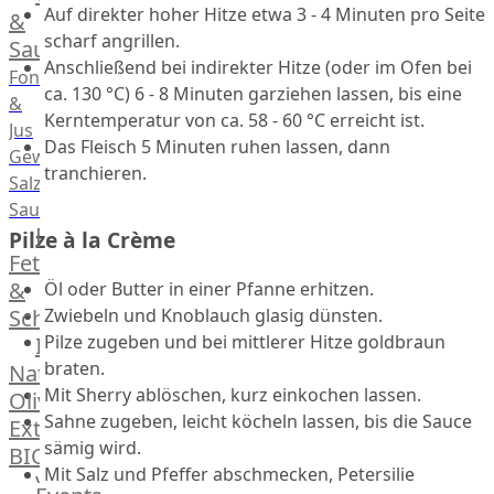
Desserts
Auf direkter hoher Hitze etwa 3 - 4 Minuten pro Seite
&
scharf angrillen.
Saucen
Anschließend bei indirekter Hitze (oder im Ofen bei
Fonds
ca. 130 °C) 6 - 8 Minuten garziehen lassen, bis eine
&
Kerntemperatur von ca. 58 - 60 °C erreicht ist.
Jus
Das Fleisch 5 Minuten ruhen lassen, dann
Gewürze
tranchieren.
Salz
Saucen
Butter,
Pilze à la Crème
Fett
&
Öl oder Butter in einer Pfanne erhitzen.
Schmalz
Zwiebeln und Knoblauch glasig dünsten.
Pilze zugeben und bei mittlerer Hitze goldbraun
ItalianBar
braten.
Natives
Mit Sherry ablöschen, kurz einkochen lassen.
Olivenöl
Sahne zugeben, leicht köcheln lassen, bis die Sauce
Extra
sämig wird.
BIO
Mit Salz und Pfeffer abschmecken, Petersilie
Veggie