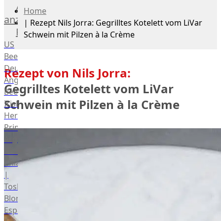
Alle
Home
anzeigen
|
Rezept Nils Jorra: Gegrilltes Kotelett vom LiVar
Rind
Schwein mit Pilzen à la Crème
US
Beef
Deutsches
Rezept von Nils Jorra:
Angus
Gegrilltes Kotelett vom LiVar
Beef
Schwein mit Pilzen à la Crème
Irish
Hereford
Prime
Argentina
Beef
Chianina
|
Toskana
Blonda
Espanola