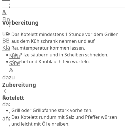
Streetfood
GOURMET
&
Manufaktur
Fingerfood
Bratwurstsets
Vorbereitung
Grill-
&
und
Toppings
Das Kotelett mindestens 1 Stunde vor dem Grillen
BBQ-
Hackfleisch
aus dem Kühlschrank nehmen und auf
Klassiker
Aufschnitt
Raumtemperatur kommen lassen.
&
Beilagen
Die Pilze säubern und in Scheiben schneiden.
Neu
Schinken
Brot
Zwiebel und Knoblauch fein würfeln.
Sale
&
&
Brötchen
dazu
Brot
Zubereitung
Burger
&
Buns
Kotelett
&
dazu
Hot
Grill oder Grillpfanne stark vorheizen.
Alle
Dog
Das Kotelett rundum mit Salz und Pfeffer würzen
anzeigen
Brötchen
und leicht mit Öl einreiben.
Gewürze