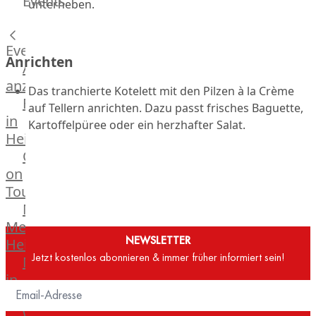
Events
unterheben.
Hardware
Küchenhelfer
Grillgeräte
Events
Anrichten
Beefer®
Alle
Gasgrills
anzeigen
Das tranchierte Kotelett mit den Pilzen à la Crème
Big
Fleischkompetenz
auf Tellern anrichten. Dazu passt frisches Baguette,
Green
in
Kartoffelpüree oder ein herzhafter Salat.
Egg
Heinsberg
Grill
OTTO
Nesmuk
on
Berkel
Tour
Dry
Männer
Aging
Metzger
Schrank
NEWSLETTER
Heinsberg
Bücher
Jetzt kostenlos abonnieren & immer früher informiert sein!
Markthalle
&
in
Poster
Mönchengladbach
Weber®