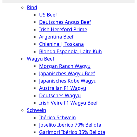
The
Rind
Meat
US Beef
Club
Deutsches Angus Beef
|
Irish Hereford Prime
Stuttgart
Argentina Beef
Chianina | Toskana
Blonda Espanola | alte Kuh
Wagyu Beef
Morgan Ranch Wagyu
Japanisches Wagyu Beef
Japanisches Kobe Wagyu
Australian F1 Wagyu
Deutsches Wagyu
Irish Veire F1 Wagyu Beef
Schwein
Ibérico Schwein
Joselito Ibérico 70% Bellota
Garimori Ibérico 35% Bellota