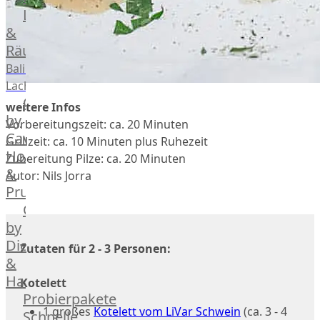
vom
Lachs
Schwein
Geflügel
Rind
&
Räucherlachs
Teilstücke
Miéral
vom
Geflügel
Balik
Huhn
Schwein
Lachs
Caviar
&
Teilstücke
weitere Infos
Hahn
by
vom
Vorbereitungszeit: ca. 20 Minuten
Kapaun
Caviar
Lamm
Grillzeit: ca. 10 Minuten plus Ruhezeit
Ente
House
Teilstücke
Zubereitung Pilze: ca. 20 Minuten
Perlhuhn
&
vom
Autor: Nils Jorra
Gans
Prunier
Geflügel
Kalb
Caviar
Lamm
by
Nordsee
Dieckmann
Zutaten für 2 - 3 Personen:
Lamm
&
Französisches
Hansen
Kotelett
Lamm
Probierpakete
Donald
1 großes
Kotelett vom LiVar Schwein
(ca. 3 - 4
Schnelle