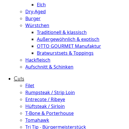
Elch
Dry-Aged
Burger
Würstchen
Traditionell & klassisch
Außergewöhnlich & exotisch
OTTO GOURMET Manufaktur
Bratwurstsets & Toppings
Hackfleisch
Aufschnitt & Schinken
Cuts
Filet
Rumpsteak / Strip Loin
Entrecote / Ribeye
Hüftsteak / Sirloin
T-Bone & Porterhouse
Tomahawk
Tri Tip - Bürgermeisterstück