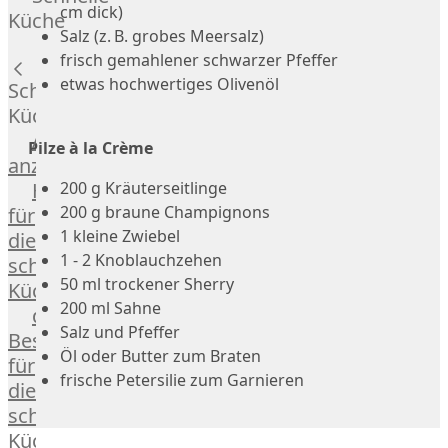
Russell
cm dick)
Küche
Lamm
Salz (z. B. grobes Meersalz)
Bison
frisch gemahlener schwarzer Pfeffer
Kaninchen
etwas hochwertiges Olivenöl
Schnelle
Wild
Küche
Reh
Alle
Pilze à la Crème
Rotwild
anzeigen
Elch
200 g Kräuterseitlinge
Hausmannskost
Dry-
200 g braune Champignons
für
Aged
1 kleine Zwiebel
die
Burger
1 - 2 Knoblauchzehen
schnelle
Würstchen
50 ml trockener Sherry
Küche
Traditionell
200 ml Sahne
das
&
Salz und Pfeffer
Besondere
klassisch
Öl oder Butter zum Braten
für
Außergewöhnlich
frische Petersilie zum Garnieren
die
&
schnelle
exotisch
Küche
OTTO