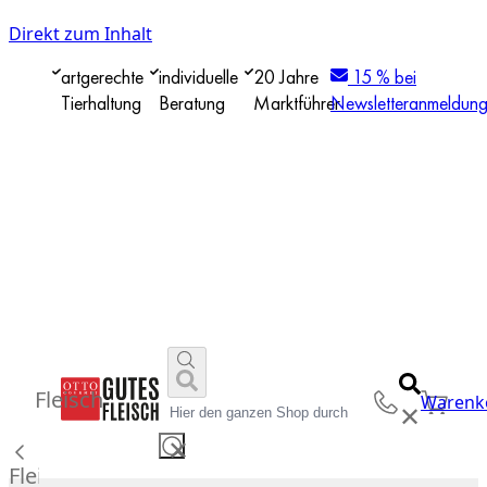
Direkt zum Inhalt
artgerechte
individuelle
20 Jahre
15 % bei
Tierhaltung
Beratung
Marktführer
Newsletteranmeldun
Fleisch
Warenk
✕
✕
Fleisch