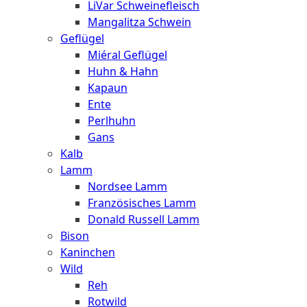
LiVar Schweinefleisch
Mangalitza Schwein
Geflügel
Miéral Geflügel
Huhn & Hahn
Kapaun
Ente
Perlhuhn
Gans
Kalb
Lamm
Nordsee Lamm
Französisches Lamm
Donald Russell Lamm
Bison
Kaninchen
Wild
Reh
Rotwild