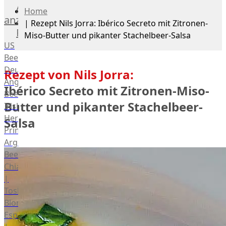
Alle
Home
anzeigen
|
Rezept Nils Jorra: Ibérico Secreto mit Zitronen-
Rind
Miso-Butter und pikanter Stachelbeer-Salsa
US
Beef
Deutsches
Rezept von Nils Jorra:
Angus
Ibérico Secreto mit Zitronen-Miso-
Beef
Butter und pikanter Stachelbeer-
Irish
Hereford
Salsa
Prime
Argentina
Beef
Chianina
|
Toskana
Blonda
Espanola