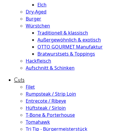
Elch
Dry-Aged
Burger
Würstchen
Traditionell & klassisch
Außergewöhnlich & exotisch
OTTO GOURMET Manufaktur
Bratwurstsets & Toppings
Hackfleisch
Aufschnitt & Schinken
Cuts
Filet
Rumpsteak / Strip Loin
Entrecote / Ribeye
Hüftsteak / Sirloin
T-Bone & Porterhouse
Tomahawk
Tri Tip - Bürgermeisterstück