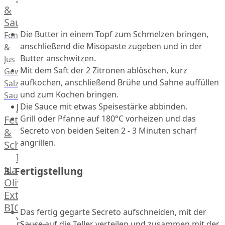
Desserts
&
Saucen
Die Butter in einem Topf zum Schmelzen bringen,
Fonds
anschließend die Misopaste zugeben und in der
&
Butter anschwitzen.
Jus
Mit dem Saft der 2 Zitronen ablöschen, kurz
Gewürze
aufkochen, anschließend Brühe und Sahne auffüllen
Salz
und zum Kochen bringen.
Saucen
Butter,
Die Sauce mit etwas Speisestärke abbinden.
Grill oder Pfanne auf 180°C vorheizen und das
Fett
Secreto von beiden Seiten 2 - 3 Minuten scharf
&
angrillen.
Schmalz
ItalianBar
Natives
3. Fertigstellung
Olivenöl
Extra
BIO
Das fertig gegarte Secreto aufschneiden, mit der
Veggie
Sauce auf die Teller verteilen und zusammen mit der