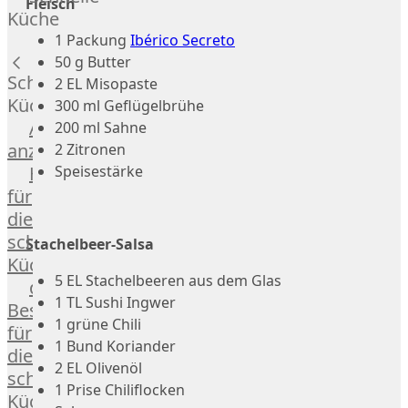
Fleisch
Russell
Küche
Lamm
1 Packung
Ibérico Secreto
Bison
50 g Butter
Kaninchen
Schnelle
2 EL Misopaste
Wild
Küche
300 ml Geflügelbrühe
Reh
Alle
200 ml Sahne
Rotwild
anzeigen
2 Zitronen
Elch
Speisestärke
Hausmannskost
Dry-
für
Aged
die
Burger
schnelle
Stachelbeer-Salsa
Würstchen
Küche
Traditionell
5 EL Stachelbeeren aus dem Glas
das
&
1 TL Sushi Ingwer
Besondere
klassisch
1 grüne Chili
für
Außergewöhnlich
1 Bund Koriander
die
&
2 EL Olivenöl
schnelle
exotisch
1 Prise Chiliflocken
Küche
OTTO