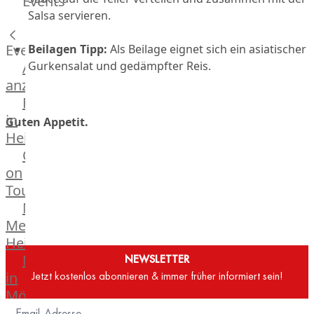
Events
Hardware
Salsa servieren.
Küchenhelfer
Grillgeräte
Events
Beilagen Tipp:
Als Beilage eignet sich ein asiatischer
Beefer®
Alle
Gurkensalat und gedämpfter Reis.
Gasgrills
anzeigen
Big
Fleischkompetenz
Green
in
Guten Appetit.
Egg
Heinsberg
Grill
OTTO
Nesmuk
on
Berkel
Tour
Dry
Männer
Aging
Metzger
Schrank
Heinsberg
Bücher
Markthalle
NEWSLETTER
&
in
Jetzt kostenlos abonnieren & immer früher informiert sein!
Poster
Mönchengladbach
Weber®