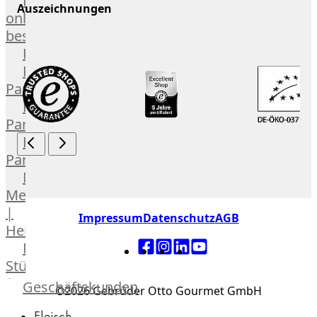
Lebensmittel
Auszeichnungen
online
bestellen
Karriere
Kochschul-
Partner
Depot-
Partner
Frischetheken-
Partner
Männer
Metzger
|
Impressum
Datenschutz
AGB
Heinsberg
Feinkost
Stüttgen
|
Geschäftskunden
©2026 Gebrüder Otto Gourmet GmbH
Düsseldorf
Fleisch