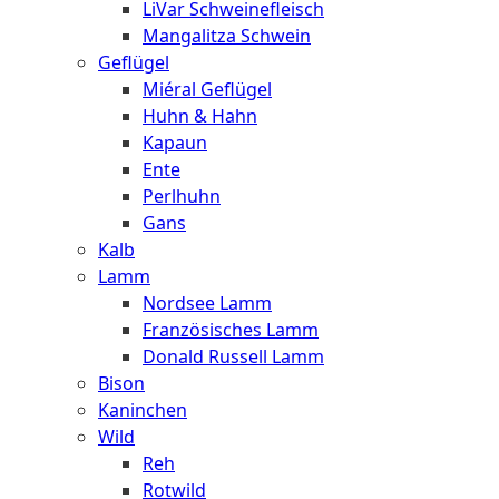
LiVar Schweinefleisch
Mangalitza Schwein
Geflügel
Miéral Geflügel
Huhn & Hahn
Kapaun
Ente
Perlhuhn
Gans
Kalb
Lamm
Nordsee Lamm
Französisches Lamm
Donald Russell Lamm
Bison
Kaninchen
Wild
Reh
Rotwild