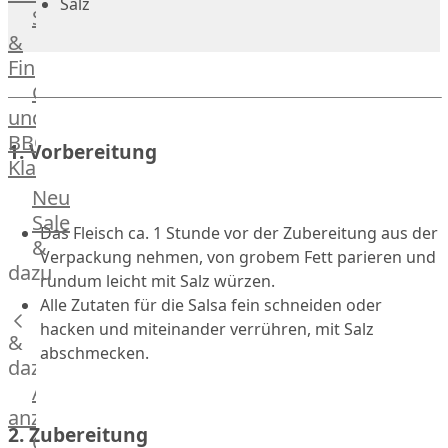
Salz
Streetfood
GOURMET
&
Manufaktur
Fingerfood
Bratwurstsets
Grill-
&
und
Toppings
BBQ-
Hackfleisch
1. Vorbereitung
Klassiker
Aufschnitt
&
Beilagen
Neu
Schinken
Brot
Sale
Das Fleisch ca. 1 Stunde vor der Zubereitung aus der
&
&
Verpackung nehmen, von grobem Fett parieren und
Brötchen
dazu
rundum leicht mit Salz würzen.
Brot
Alle Zutaten für die Salsa fein schneiden oder
Burger
hacken und miteinander verrühren, mit Salz
&
Buns
abschmecken.
&
dazu
Hot
Alle
Dog
anzeigen
2. Zubereitung
Brötchen
Gewürze