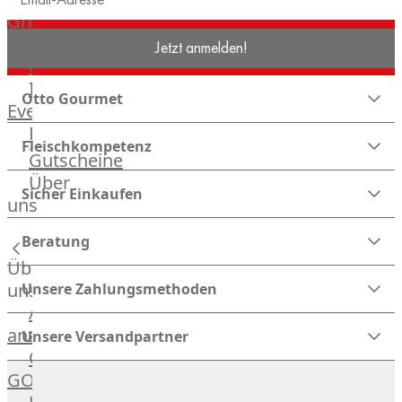
Grill
Academy
Jetzt anmelden!
OTTO@Home
Individuelle
Otto Gourmet
Events
Partner
Fleischkompetenz
Kalender
Gutscheine
Gästehaus
Über
Sicher Einkaufen
Villa
uns
Glanzstoff
Beratung
Über
uns
Unsere Zahlungsmethoden
Alle
anzeigen
Unsere Versandpartner
OTTO
GOURMET