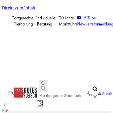
Direkt zum Inhalt
artgerechte
individuelle
20 Jahre
15 % bei
Tierhaltung
Beratung
Marktführer
Newsletteranmeldun
Fleisch
Warenk
✕
✕
Fleisch