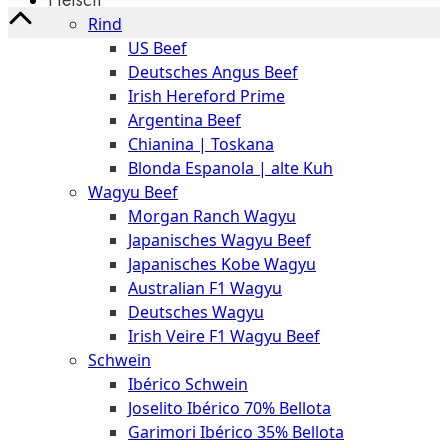
The
Rind
Meat
US Beef
Club
Deutsches Angus Beef
|
Irish Hereford Prime
Stuttgart
Argentina Beef
Chianina | Toskana
Blonda Espanola | alte Kuh
Wagyu Beef
Morgan Ranch Wagyu
Japanisches Wagyu Beef
Japanisches Kobe Wagyu
Australian F1 Wagyu
Deutsches Wagyu
Irish Veire F1 Wagyu Beef
Schwein
Ibérico Schwein
Joselito Ibérico 70% Bellota
Garimori Ibérico 35% Bellota