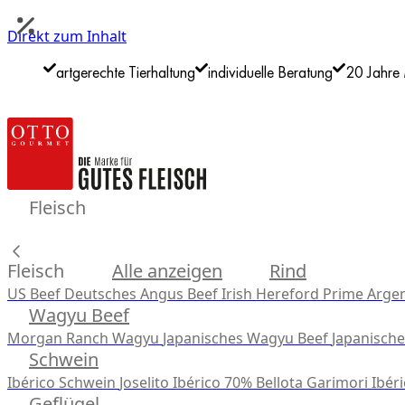
Direkt zum Inhalt
artgerechte Tierhaltung
individuelle Beratung
20 Jahre 
Fleisch
Fleisch
Alle anzeigen
Rind
US Beef
Deutsches Angus Beef
Irish Hereford Prime
Argen
Wagyu Beef
Morgan Ranch Wagyu
Japanisches Wagyu Beef
Japanisch
Schwein
Ibérico Schwein
Joselito Ibérico 70% Bellota
Garimori Ibéri
Geflügel