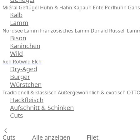
Miéral Geflügel
Huhn & Hahn
Kapaun
Ente
Perlhuhn
Gans
Kalb
Lamm
Nordsee Lamm
Französisches Lamm
Donald Russell Lam
Bison
Kaninchen
Wild
Reh
Rotwild
Elch
Dry-Aged
Burger
Würstchen
Traditionell & klassisch
Außergewöhnlich & exotisch
OTTO
Hackfleisch
Aufschnitt & Schinken
Cuts
Cuts
Alle anzeigen
Filet