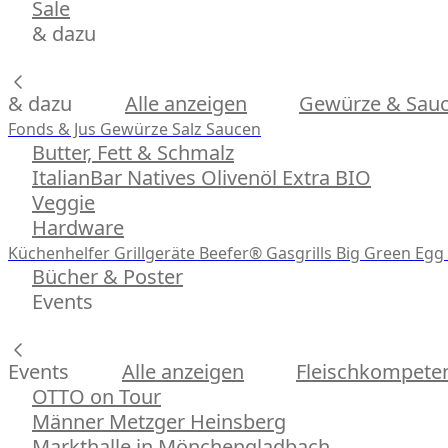
Sale
& dazu
& dazu
Alle anzeigen
Gewürze & Sau
Fonds & Jus
Gewürze
Salz
Saucen
Butter, Fett & Schmalz
ItalianBar Natives Olivenöl Extra BIO
Veggie
Hardware
Küchenhelfer
Grillgeräte
Beefer® Gasgrills
Big Green Egg 
Bücher & Poster
Events
Events
Alle anzeigen
Fleischkompeten
OTTO on Tour
Männer Metzger Heinsberg
Markthalle in Mönchengladbach