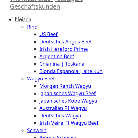
Geschäftskunden
Fleisch
Rind
US Beef
Deutsches Angus Beef
Irish Hereford Prime
Argentina Beef
Chianina | Toskana
Blonda Espanola | alte Kuh
Wagyu Beef
Morgan Ranch Wagyu
Japanisches Wagyu Beef
Japanisches Kobe Wagyu
Australian F1 Wagyu
Deutsches Wagyu
Irish Veire F1 Wagyu Beef
Schwein
Ibérico Schwein