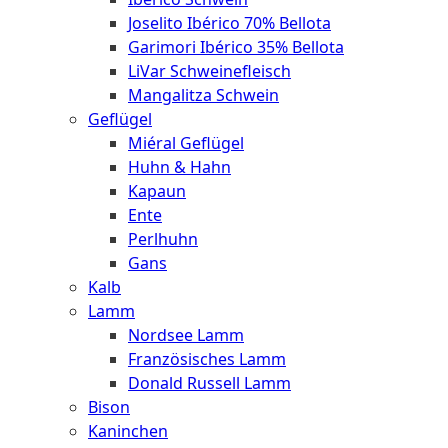
Joselito Ibérico 70% Bellota
Garimori Ibérico 35% Bellota
LiVar Schweinefleisch
Mangalitza Schwein
Geflügel
Miéral Geflügel
Huhn & Hahn
Kapaun
Ente
Perlhuhn
Gans
Kalb
Lamm
Nordsee Lamm
Französisches Lamm
Donald Russell Lamm
Bison
Kaninchen