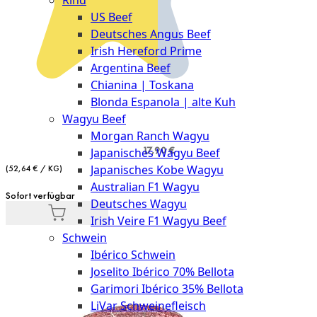
Rind
Meat
US Beef
Club
Deutsches Angus Beef
|
Irish Hereford Prime
Stuttgart
Argentina Beef
Chianina | Toskana
Blonda Espanola | alte Kuh
Wagyu Beef
Morgan Ranch Wagyu
17,90 €
Japanisches Wagyu Beef
Japanisches Kobe Wagyu
(52,64 € / KG)
Australian F1 Wagyu
Sofort verfügbar
Deutsches Wagyu
Irish Veire F1 Wagyu Beef
Schwein
Ibérico Schwein
Joselito Ibérico 70% Bellota
Garimori Ibérico 35% Bellota
LiVar Schweinefleisch