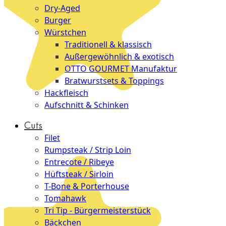
Dry-Aged
Burger
Würstchen
Traditionell & klassisch
Außergewöhnlich & exotisch
OTTO GOURMET Manufaktur
Bratwurstsets & Toppings
Hackfleisch
Aufschnitt & Schinken
Cuts
Filet
Rumpsteak / Strip Loin
Entrecote / Ribeye
Hüftsteak / Sirloin
T-Bone & Porterhouse
Tomahawk
Tri Tip - Bürgermeisterstück
Bäckchen