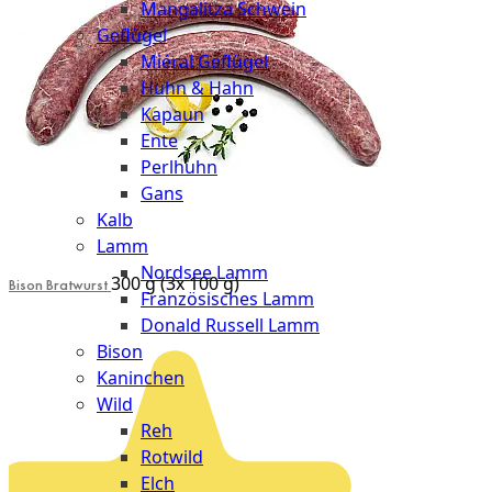
Mangalitza Schwein
Geflügel
Miéral Geflügel
Huhn & Hahn
Kapaun
Ente
Perlhuhn
Gans
Kalb
Lamm
Nordsee Lamm
300 g (3x 100 g)
Bison Bratwurst
Französisches Lamm
Donald Russell Lamm
Bison
Kaninchen
Wild
Reh
Rotwild
Elch