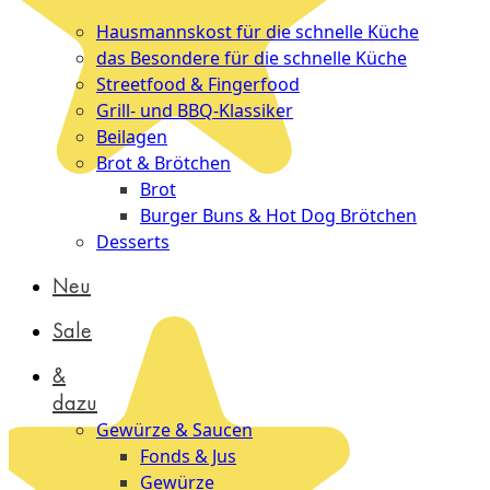
Küche
Hausmannskost für die schnelle Küche
das Besondere für die schnelle Küche
Streetfood & Fingerfood
Grill- und BBQ-Klassiker
Beilagen
Brot & Brötchen
Brot
Burger Buns & Hot Dog Brötchen
Desserts
Neu
Sale
&
dazu
Gewürze & Saucen
Fonds & Jus
Gewürze