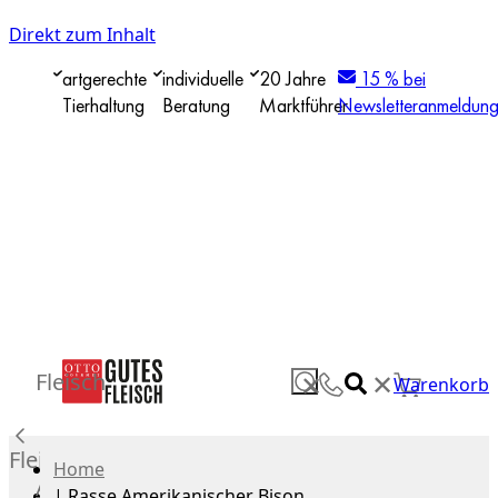
Direkt zum Inhalt
artgerechte
individuelle
20 Jahre
15 % bei
Tierhaltung
Beratung
Marktführer
Newsletteranmeldun
✕
Fleisch
✕
Warenkorb
Fleisch
Home
Alle
|
Rasse Amerikanischer Bison