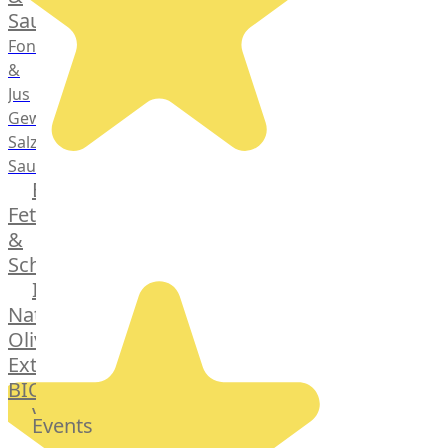
Saucen
Fonds
&
Jus
Gewürze
Salz
Saucen
Butter,
Fett
&
Schmalz
ItalianBar
Natives
Olivenöl
Extra
BIO
Veggie
Events
Hardware