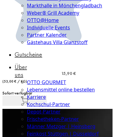
Markthalle in Mönchengladbach
Weber® Grill Academy
OTTO@Home
Individuelle Events
Partner Kalender
Gästehaus Villa Glanzstoff
Gutscheine
Über
15,90 €
uns
(53,00 € / KG)
OTTO GOURMET
Lebensmittel online bestellen
Sofort verfügbar
Karriere
Kochschul-Partner
Depot-Partner
Frischetheken-Partner
Männer Metzger | Heinsberg
Feinkost Stüttgen | Düsseldorf