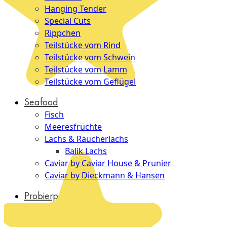
Hanging Tender
Special Cuts
Rippchen
Teilstücke vom Rind
Teilstücke vom Schwein
Teilstücke vom Lamm
Teilstücke vom Geflügel
Seafood
Fisch
Meeresfrüchte
Lachs & Räucherlachs
Balik Lachs
Caviar by Caviar House & Prunier
Caviar by Dieckmann & Hansen
Probierpakete
Schnelle