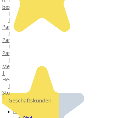
online
bestellen
Karriere
Kochschul-
Partner
Depot-
Partner
Frischetheken-
Partner
Männer
Metzger
|
Heinsberg
Feinkost
Stüttgen
|
Geschäftskunden
Düsseldorf
Fleisch
The