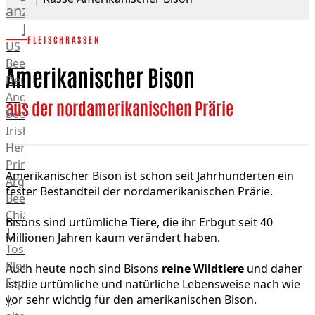
anzeigen
Rind
FLEISCHRASSEN
US
Beef
Amerikanischer Bison
Deutsches
Angus
aus der nordamerikanischen Prärie
Beef
Irish
Hereford
Prime
Amerikanischer Bison ist schon seit Jahrhunderten ein
Argentina
fester Bestandteil der nordamerikanischen Prärie.
Beef
Chianina
Bisons sind urtümliche Tiere, die ihr Erbgut seit 40
|
Millionen Jahren kaum verändert haben.
Toskana
Blonda
Auch heute noch sind Bisons
reine Wildtiere
und daher
Espanola
ist die urtümliche und natürliche Lebensweise nach wie
|
vor sehr wichtig für den amerikanischen Bison.