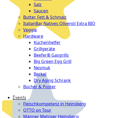
Salz
Saucen
Butter, Fett & Schmalz
ItalianBar Natives Olivenöl Extra BIO
Veggie
Hardware
Küchenhelfer
Grillgeräte
Beefer® Gasgrills
Big Green Egg Grill
Nesmuk
Berkel
Dry Aging Schrank
Bücher & Poster
Events
Fleischkompetenz in Heinsberg
OTTO on Tour
Männer Metzger Heinsberg