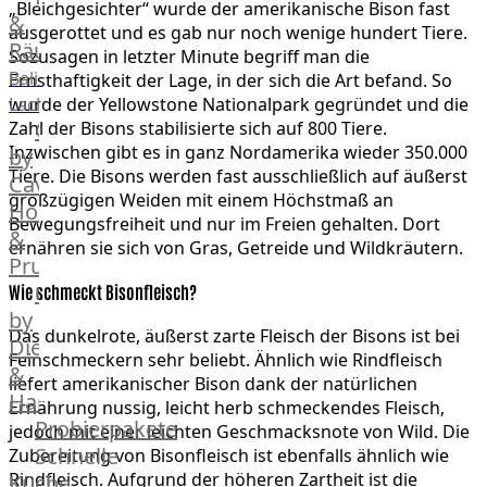
„Bleichgesichter“ wurde der amerikanische Bison fast
Geflügel
Rind
&
ausgerottet und es gab nur noch wenige hundert Tiere.
Räucherlachs
Teilstücke
Miéral
Sozusagen in letzter Minute begriff man die
vom
Geflügel
Balik
Ernsthaftigkeit der Lage, in der sich die Art befand. So
Huhn
Schwein
wurde der Yellowstone Nationalpark gegründet und die
Lachs
Caviar
Zahl der Bisons stabilisierte sich auf 800 Tiere.
&
Teilstücke
Inzwischen gibt es in ganz Nordamerika wieder 350.000
Hahn
by
vom
Tiere. Die Bisons werden fast ausschließlich auf äußerst
Kapaun
Caviar
Lamm
großzügigen Weiden mit einem Höchstmaß an
Ente
House
Teilstücke
Bewegungsfreiheit und nur im Freien gehalten. Dort
Perlhuhn
&
vom
ernähren sie sich von Gras, Getreide und Wildkräutern.
Gans
Prunier
Geflügel
Kalb
Caviar
Wie schmeckt Bisonfleisch?
Lamm
by
Das dunkelrote, äußerst zarte Fleisch der Bisons ist bei
Nordsee
Dieckmann
Feinschmeckern sehr beliebt. Ähnlich wie Rindfleisch
Lamm
&
liefert amerikanischer Bison dank der natürlichen
Französisches
Hansen
Ernährung nussig, leicht herb schmeckendes Fleisch,
Lamm
Probierpakete
jedoch mit einer leichten Geschmacksnote von Wild. Die
Donald
Schnelle
Zubereitung von Bisonfleisch ist ebenfalls ähnlich wie
Russell
Rindfleisch. Aufgrund der höheren Zartheit ist die
Küche