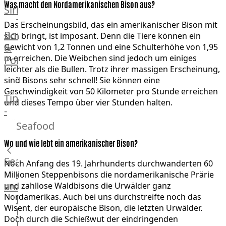
Was macht den Nordamerikanischen Bison aus?
Veire
Sirloin
F1
T-
Das Erscheinungsbild, das ein amerikanischer Bison mit
Wagyu
Bone
sich bringt, ist imposant. Denn die Tiere können ein
Beef
&
Gewicht von 1,2 Tonnen und eine Schulterhöhe von 1,95
Schwein
m erreichen. Die Weibchen sind jedoch um einiges
Porterhouse
Ibérico
leichter als die Bullen. Trotz ihrer massigen Erscheinung,
Tomahawk
Schwein
sind Bisons sehr schnell! Sie können eine
Tri
Geschwindigkeit von 50 Kilometer pro Stunde erreichen
Joselito
Tip
und dieses Tempo über vier Stunden halten.
Ibérico
-
70%
Bürgermeisterstück
Seafood
Bellota
Bäckchen
Garimori
Wo und wie lebt ein amerikanischer Bison?
Hanging
Ibérico
Tender
Seafood
Noch Anfang des 19. Jahrhunderts durchwanderten 60
35%
Special
Alle
Millionen Steppenbisons die nordamerikanische Prärie
Bellota
Cuts
anzeigen
und zahllose Waldbisons die Urwälder ganz
LiVar
Nordamerikas. Auch bei uns durchstreifte noch das
Rippchen
Fisch
Schweinefleisch
Wisent, der europäische Bison, die letzten Urwälder.
Teilstücke
Meeresfrüchte
Mangalitza
Doch durch die Schießwut der eindringenden
vom
Lachs
Schwein