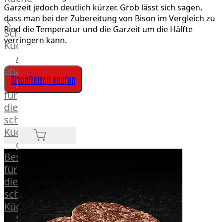
Lamm
Garzeit jedoch deutlich kürzer. Grob lässt sich sagen,
Bison
dass man bei der Zubereitung von Bison im Vergleich zu
Kaninchen
Rind die Temperatur und die Garzeit um die Hälfte
Schnelle
Wild
verringern kann.
Küche
Reh
Alle
Rotwild
anzeigen
Elch
Bisonfleisch kaufen
Hausmannskost
Dry-
für
Aged
die
Burger
schnelle
Würstchen
Küche
Traditionell
das
&
Besondere
klassisch
für
Außergewöhnlich
die
&
schnelle
exotisch
Küche
OTTO
Streetfood
GOURMET