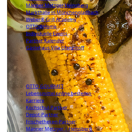
Männer Metzger Heinsberg
Markthalle in Mönchengladbach
Weber® Grill Academy
OTTO@Home
Individuelle Events
Partner Kalender
Gästehaus Villa Glanzstoff
Gutscheine
Über
uns
OTTO GOURMET
Lebensmittel online bestellen
Karriere
Kochschul-Partner
Depot-Partner
Frischetheken-Partner
Männer Metzger | Heinsberg