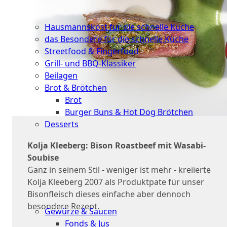
Schnelle
Küche
Hausmannskost für die schnelle Küche
das Besondere für die schnelle Küche
Streetfood & Fingerfood
Grill- und BBQ-Klassiker
Beilagen
Brot & Brötchen
Brot
Burger Buns & Hot Dog Brötchen
Desserts
Neu
Kolja Kleeberg: Bison Roastbeef mit Wasabi-
Soubise
Sale
Ganz in seinem Stil - weniger ist mehr - kreiierte
Kolja Kleeberg 2007 als Produktpate für unser
&
Bisonfleisch dieses einfache aber dennoch
dazu
besondere Rezept.
Gewürze & Saucen
Fonds & Jus