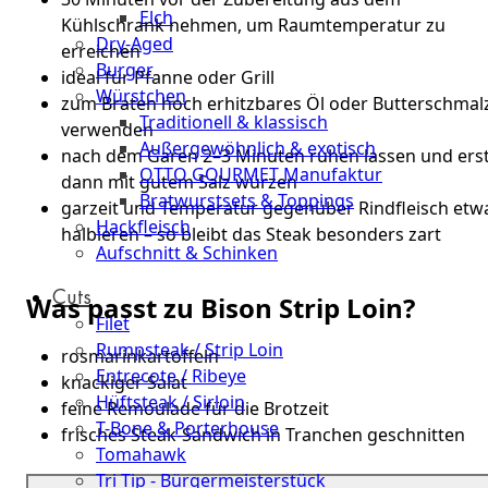
Elch
Kühlschrank nehmen, um Raumtemperatur zu
Dry-Aged
erreichen
Burger
ideal für Pfanne oder Grill
Würstchen
zum Braten hoch erhitzbares Öl oder Butterschmal
Traditionell & klassisch
verwenden
Außergewöhnlich & exotisch
nach dem Garen 2–3 Minuten ruhen lassen und ers
OTTO GOURMET Manufaktur
dann mit gutem Salz würzen
Bratwurstsets & Toppings
garzeit und Temperatur gegenüber Rindfleisch etw
Hackfleisch
halbieren – so bleibt das Steak besonders zart
Aufschnitt & Schinken
Cuts
Was passt zu Bison Strip Loin?
Filet
Rumpsteak / Strip Loin
rosmarinkartoffeln
Entrecote / Ribeye
knackiger Salat
Hüftsteak / Sirloin
feine Remoulade für die Brotzeit
T-Bone & Porterhouse
frisches Steak-Sandwich in Tranchen geschnitten
Tomahawk
Tri Tip - Bürgermeisterstück