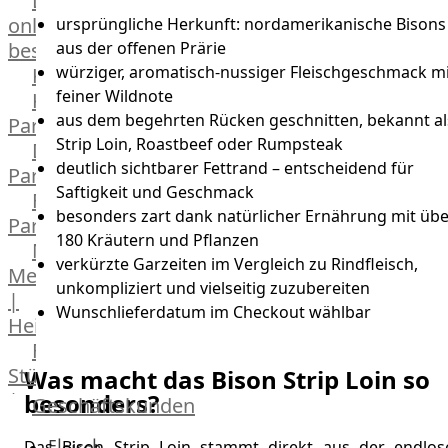
Lebensmittel
online
ursprüngliche Herkunft: nordamerikanische Bisons
aus der offenen Prärie
bestellen
würziger, aromatisch-nussiger Fleischgeschmack mi
Karriere
feiner Wildnote
Kochschul-
aus dem begehrten Rücken geschnitten, bekannt al
Partner
Strip Loin, Roastbeef oder Rumpsteak
Depot-
deutlich sichtbarer Fettrand – entscheidend für
Partner
Saftigkeit und Geschmack
Frischetheken-
besonders zart dank natürlicher Ernährung mit übe
Partner
180 Kräutern und Pflanzen
Männer
verkürzte Garzeiten im Vergleich zu Rindfleisch,
Metzger
unkompliziert und vielseitig zuzubereiten
|
Wunschlieferdatum im Checkout wählbar
Heinsberg
Feinkost
Stüttgen
Was macht das Bison Strip Loin so
besonders?
|
Geschäftskunden
Düsseldorf
Fleisch
Das Bison Strip Loin stammt direkt aus der endlos