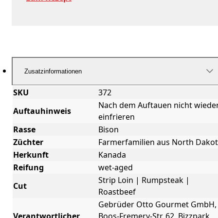
Zusatzinformationen
SKU
372
Nach dem Auftauen nicht wiede
Auftauhinweis
einfrieren
Rasse
Bison
Züchter
Farmerfamilien aus North Dako
Herkunft
Kanada
Reifung
wet-aged
Strip Loin | Rumpsteak |
Cut
Roastbeef
Gebrüder Otto Gourmet GmbH,
Verantwortlicher
Boos-Fremery-Str. 62, Bizzpark