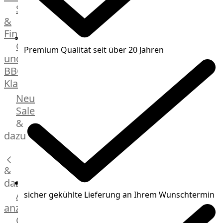
Streetfood
GOURMET
&
Manufaktur
Fingerfood
Bratwurstsets
Grill-
&
Premium Qualität seit über 20 Jahren
und
Toppings
BBQ-
Hackfleisch
Klassiker
Aufschnitt
&
Beilagen
Neu
Schinken
Brot
Sale
&
&
Brötchen
dazu
Brot
Burger
&
Buns
&
dazu
Hot
Alle
sicher gekühlte Lieferung an Ihrem Wunschtermin
Dog
anzeigen
Brötchen
Gewürze