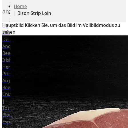
Alle
Home
anzeigen
|
Bison Strip Loin
Rind
Hauptbild
Klicken Sie, um das Bild im Vollbildmodus zu
US
sehen
Beef
Deutsches
Angus
Beef
Irish
Hereford
Prime
Argentina
Beef
Chianina
|
Toskana
Blonda
Espanola