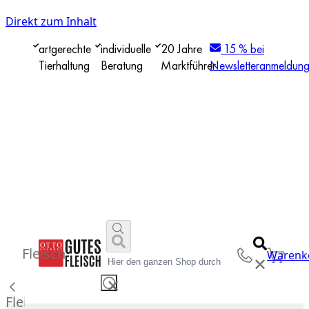
Direkt zum Inhalt
artgerechte
individuelle
20 Jahre
15 % bei
Tierhaltung
Beratung
Marktführer
Newsletteranmeldun
Fleisch
Warenk
✕
✕
Fleisch