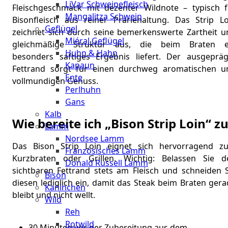
LiVar Schweinefleisch
Fleischgeschmack mit dezenter Wildnote – typisch f
Mangalitza Schwein
Bisonfleisch aus reiner Präriehaltung. Das Strip Lo
Geflügel
zeichnet sich durch seine bemerkenswerte Zartheit u
Miéral Geflügel
gleichmäßige Struktur aus, die beim Braten e
Huhn & Hahn
besonders saftiges Ergebnis liefert. Der ausgepräg
Kapaun
Fettrand sorgt für einen durchweg aromatischen u
Ente
vollmundigen Genuss.
Perlhuhn
Gans
Kalb
Wie bereite ich „Bison Strip Loin“ z
Lamm
Nordsee Lamm
Das Bison Strip Loin eignet sich hervorragend z
Französisches Lamm
Kurzbraten oder Grillen. Wichtig: Belassen Sie d
Donald Russell Lamm
sichtbaren Fettrand stets am Fleisch und schneiden S
Bison
diesen lediglich ein, damit das Steak beim Braten ger
Kaninchen
bleibt und nicht wellt.
Wild
Reh
Rotwild
30 Minuten vor der Zubereitung aus dem