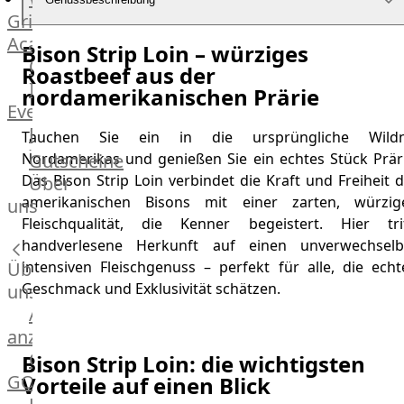
Grill
Academy
Bison Strip Loin – würziges
OTTO@Home
Roastbeef aus der
Individuelle
nordamerikanischen Prärie
Events
Partner
Tauchen Sie ein in die ursprüngliche Wildn
Kalender
Nordamerikas und genießen Sie ein echtes Stück Präri
Gutscheine
Gästehaus
Das Bison Strip Loin verbindet die Kraft und Freiheit 
Über
Villa
amerikanischen Bisons mit einer zarten, würzig
uns
Glanzstoff
Fleischqualität, die Kenner begeistert. Hier trif
handverlesene Herkunft auf einen unverwechselb
intensiven Fleischgenuss – perfekt für alle, die echt
Über
Geschmack und Exklusivität schätzen.
uns
Alle
anzeigen
OTTO
Bison Strip Loin: die wichtigsten
GOURMET
Vorteile auf einen Blick