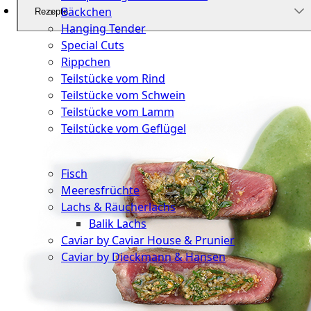
Bäckchen
Rezepte
Hanging Tender
Special Cuts
Rippchen
Teilstücke vom Rind
Teilstücke vom Schwein
Teilstücke vom Lamm
Teilstücke vom Geflügel
Seafood
Fisch
Meeresfrüchte
Lachs & Räucherlachs
Balik Lachs
Caviar by Caviar House & Prunier
Caviar by Dieckmann & Hansen
Probierpakete