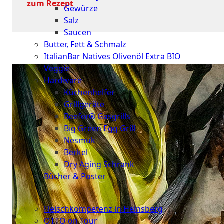
zum Rezept
Gewürze
Salz
Saucen
Butter, Fett & Schmalz
ItalianBar Natives Olivenöl Extra BIO
Veggie
Hardware
Küchenhelfer
Grillgeräte
Beefer® Gasgrills
Big Green Egg Grill
Nesmuk
Berkel
Dry Aging Schrank
Bücher & Poster
Events
Fleischkompetenz in Heinsberg
OTTO on Tour