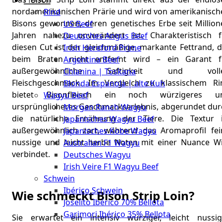
The
nordamerikanischen Prärie und wird von amerikanisch
Rind
Meat
Bisons gewonnen, deren genetisches Erbe seit Million
US Beef
Club
Jahren nahezu unverändert ist. Charakteristisch f
Deutsches Angus Beef
|
diesen Cut ist der gleichmäßige, markante Fettrand, d
Irish Hereford Prime
Stuttgart
beim Braten nicht entfernt wird – ein Garant f
Argentina Beef
außergewöhnliche Saftigkeit und voll
Chianina | Toskana
Fleischgeschmack. Im Vergleich zu klassischem Ri
Blonda Espanola | alte Kuh
bietet Bisonfleisch ein noch würzigeres u
Wagyu Beef
ursprünglicheres Geschmackserlebnis, abgerundet dur
Morgan Ranch Wagyu
die natürliche Ernährung der Tiere. Die Textur i
Japanisches Wagyu Beef
außergewöhnlich zart, während das Aromaprofil fei
Japanisches Kobe Wagyu
nussige und leicht herbe Noten mit einer Nuance Wi
Australian F1 Wagyu
verbindet.
Deutsches Wagyu
Irish Veire F1 Wagyu Beef
Schwein
Ibérico Schwein
Wie schmeckt Bison Strip Loin?
Joselito Ibérico 70% Bellota
Garimori Ibérico 35% Bellota
Sie erwartet ein intensiv würziger, leicht nussig