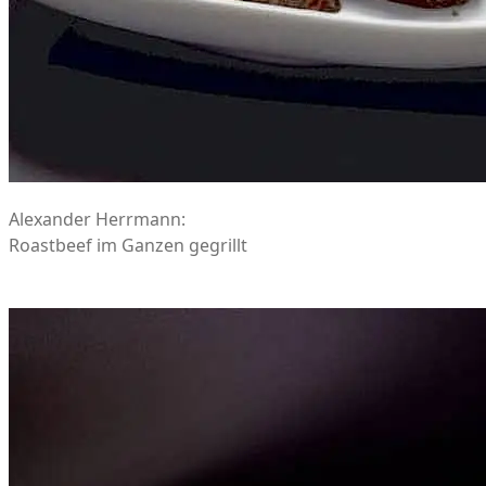
Alexander Herrmann:
Roastbeef im Ganzen gegrillt