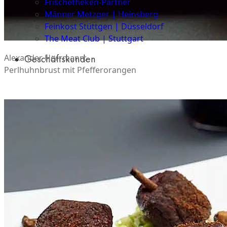
Frischetheken-Partner
Männer Metzger | Heinsberg
Feinkost Stüttgen | Düsseldorf
The Meat Club | Stuttgart
Geschäftskunden
Alexander Herrmann:
Perlhuhnbrust mit Pfefferorangen