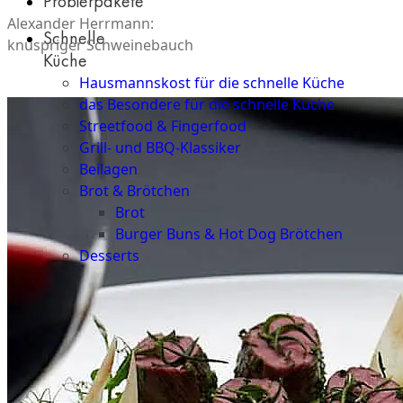
Probierpakete
Alexander Herrmann:
Schnelle
knuspriger Schweinebauch
Küche
Hausmannskost für die schnelle Küche
das Besondere für die schnelle Küche
Streetfood & Fingerfood
Grill- und BBQ-Klassiker
Beilagen
Brot & Brötchen
Brot
Burger Buns & Hot Dog Brötchen
Desserts
Neu
Sale
&
dazu