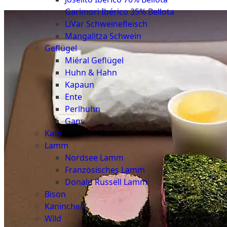
Garimori Ibérico 35% Bellota
LiVar Schweinefleisch
Mangalitza Schwein
Geflügel
Miéral Geflügel
Huhn & Hahn
Kapaun
Ente
Perlhuhn
Gans
Kalb
Lamm
Nordsee Lamm
Französisches Lamm
Donald Russell Lamm
Bison
Kaninchen
Wild