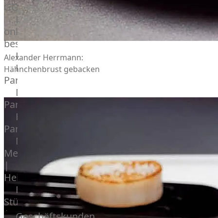
GOURMET
Lebensmittel
online
bestellen
Karriere
Alexander Herrmann:
Kochschul-
Hähnchenbrust gebacken
Partner
Depot-
Partner
Frischetheken-
Partner
Männer
Metzger
|
Heinsberg
Feinkost
Stüttgen
|
Geschäftskunden