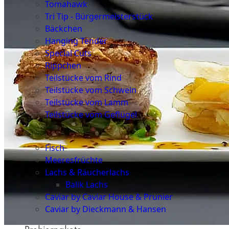
Tomahawk
Tri Tip - Bürgermeisterstück
Bäckchen
Hanging Tender
Special Cuts
Rippchen
Teilstücke vom Rind
Teilstücke vom Schwein
Teilstücke vom Lamm
Teilstücke vom Geflügel
Seafood
Fisch
Meeresfrüchte
Lachs & Räucherlachs
Balik Lachs
Caviar by Caviar House & Prunier
Caviar by Dieckmann & Hansen