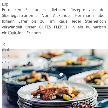
Espanola
Entdecken Sie unsere liebsten Rezepte aus der
|
Sternegastronomie. Von Alexander Herrmann über
alte
Johann Lafer bis zu Tim Raue: Jeder Sternekoch
Kuh
Wagyu
verwandelt unser GUTES FLEISCH in ein kulinarisch
Cuts
Beef
einzigartiges Erlebnis.
Morgan
Ranch
Cuts
Wagyu
Alle
Japanisches
anzeigen
Wagyu
Filet
Beef
Rumpsteak
Japanisches
/
Kobe
Strip
Wagyu
Loin
Australian
F1
Entrecote
Wagyu
/