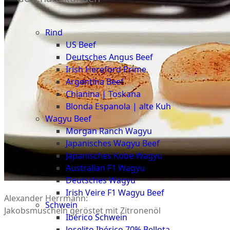
Düsseldorf
Fleisch
The
Rind
Meat
US Beef
Club
Deutsches Angus Beef
|
Irish Hereford Prime
Stuttgart
Argentina Beef
Chianina | Toskana
Blonda Espanola | alte Kuh
Wagyu Beef
Morgan Ranch Wagyu
Japanisches Wagyu Beef
Japanisches Kobe Wagyu
Australian F1 Wagyu
Deutsches Wagyu
Irish Veire F1 Wagyu Beef
Alexander Herrmann:
Schwein
Jakobsmuscheln geröstet mit Zitronenöl
Ibérico Schwein
Joselito Ibérico 70% Bellota