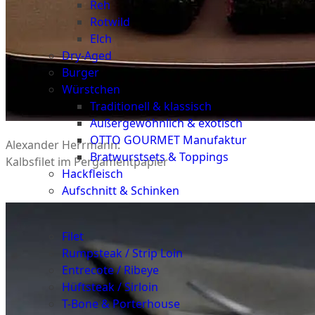
Reh
Rotwild
Elch
Dry-Aged
Burger
Würstchen
Traditionell & klassisch
Außergewöhnlich & exotisch
OTTO GOURMET Manufaktur
Alexander Herrmann:
Bratwurstsets & Toppings
Kalbsfilet im Pergamentpapier
Hackfleisch
Aufschnitt & Schinken
Cuts
Filet
Rumpsteak / Strip Loin
Entrecote / Ribeye
Hüftsteak / Sirloin
T-Bone & Porterhouse