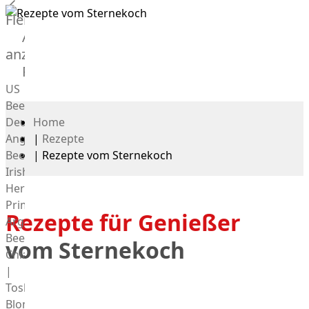
Fleisch
Alle
anzeigen
Rind
US
Beef
Deutsches
Home
Angus
|
Rezepte
Beef
|
Rezepte vom Sternekoch
Irish
Hereford
Prime
Rezepte für Genießer
Argentina
Beef
vom Sternekoch
Chianina
|
Toskana
Blonda