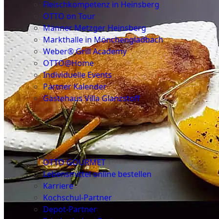
Fleischkompetenz in Heinsberg
OTTO on Tour
Männer Metzger Heinsberg
Markthalle in Mönchengladbach
Weber® Grill Academy
OTTO@Home
Individuelle Events
Partner Kalender
Gästehaus Villa Glanzstoff
Gutscheine
Über
uns
OTTO GOURMET
Lebensmittel online bestellen
Karriere
Kochschul-Partner
Depot-Partner