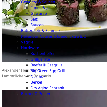
Gewürze & Saucen
Fonds & Jus
Gewürze
Salz
Saucen
Butter, Fett & Schmalz
ItalianBar Natives Olivenöl Extra BIO
Veggie
Hardware
Küchenhelfer
Grillgeräte
Beefer® Gasgrills
Alexander Herrmann:
Big Green Egg Grill
Lammrücken mit Rosmarin
Nesmuk
Berkel
Dry Aging Schrank
Bücher & Poster
Events