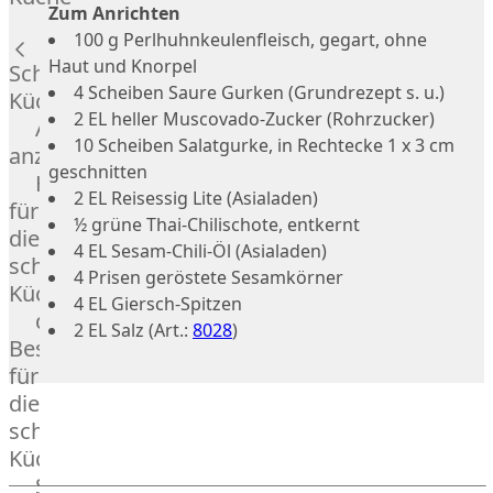
Lamm
Zum Anrichten
Bison
100 g Perlhuhnkeulenfleisch, gegart, ohne
Kaninchen
Haut und Knorpel
Schnelle
Wild
4 Scheiben Saure Gurken (Grundrezept s. u.)
Küche
Reh
2 EL heller Muscovado-Zucker (Rohrzucker)
Alle
Rotwild
10 Scheiben Salatgurke, in Rechtecke 1 x 3 cm
anzeigen
Elch
geschnitten
Hausmannskost
Dry-
2 EL Reisessig Lite (Asialaden)
für
Aged
½ grüne Thai-Chilischote, entkernt
die
Burger
4 EL Sesam-Chili-Öl (Asialaden)
schnelle
Würstchen
4 Prisen geröstete Sesamkörner
Küche
4 EL Giersch-Spitzen
Traditionell
das
2 EL Salz (Art.:
8028
)
&
Besondere
klassisch
für
Außergewöhnlich
die
&
schnelle
exotisch
Küche
OTTO
Streetfood
GOURMET