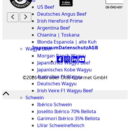
Rind
Meat
US Beef
Club
Deutsches Angus Beef
|
Irish Hereford Prime
Stuttgart
Argentina Beef
Chianina | Toskana
Blonda Espanola | alte Kuh
Impressum
Datenschutz
AGB
Wagyu Beef
Morgan Ranch Wagyu
Japanisches Wagyu Beef
Japanisches Kobe Wagyu
Australian F1 Wagyu
©2026 Gebrüder Otto Gourmet GmbH
Deutsches Wagyu
Irish Veire F1 Wagyu Beef
Schwein
Ibérico Schwein
Joselito Ibérico 70% Bellota
Garimori Ibérico 35% Bellota
LiVar Schweinefleisch