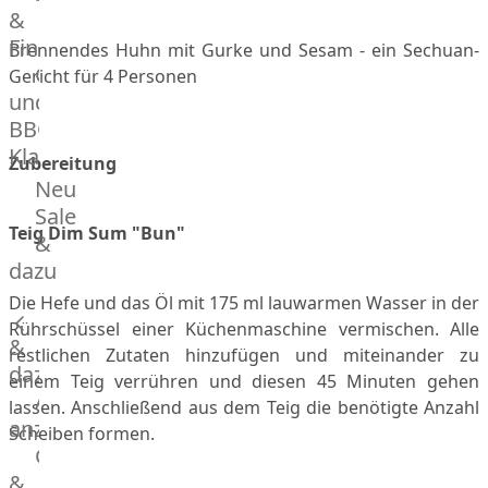
&
Manufaktur
Fingerfood
Brennendes Huhn mit Gurke und Sesam - ein Sechuan-
Bratwurstsets
Grill-
Gericht für 4 Personen
&
und
Toppings
BBQ-
Hackfleisch
Klassiker
Aufschnitt
Zubereitung
&
Beilagen
Neu
Schinken
Brot
Sale
Teig Dim Sum "Bun"
&
&
Brötchen
dazu
Brot
Die Hefe und das Öl mit 175 ml lauwarmen Wasser in der
Burger
Rührschüssel einer Küchenmaschine vermischen. Alle
&
Buns
restlichen Zutaten hinzufügen und miteinander zu
&
dazu
einem Teig verrühren und diesen 45 Minuten gehen
Hot
Alle
lassen. Anschließend aus dem Teig die benötigte Anzahl
Dog
anzeigen
Scheiben formen.
Brötchen
Gewürze
Desserts
&