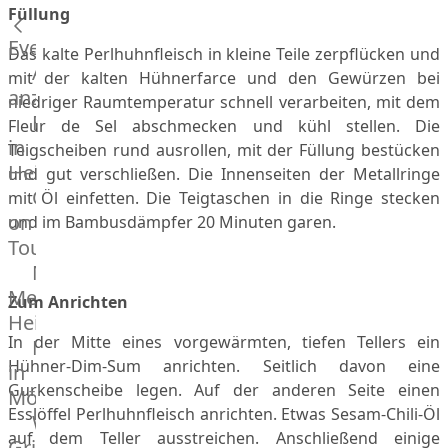
Füllung
Küchenhelfer
Grillgeräte
Events
Das kalte Perlhuhnfleisch in kleine Teile zerpflücken und
Beefer®
Alle
mit der kalten Hühnerfarce und den Gewürzen bei
Gasgrills
anzeigen
niedriger Raumtemperatur schnell verarbeiten, mit dem
Big
Fleischkompetenz
Fleur de Sel abschmecken und kühl stellen. Die
Green
in
Teigscheiben rund ausrollen, mit der Füllung bestücken
Egg
Heinsberg
und gut verschließen. Die Innenseiten der Metallringe
Grill
OTTO
mit Öl einfetten. Die Teigtaschen in die Ringe stecken
Nesmuk
on
und im Bambusdämpfer 20 Minuten garen.
Berkel
Tour
Dry
Männer
Aging
Metzger
Zum Anrichten
Schrank
Heinsberg
Bücher
In der Mitte eines vorgewärmten, tiefen Tellers ein
Markthalle
&
Hühner-Dim-Sum anrichten. Seitlich davon eine
in
Poster
Gurkenscheibe legen. Auf der anderen Seite einen
Mönchengladbach
Esslöffel Perlhuhnfleisch anrichten. Etwas Sesam-Chili-Öl
Weber®
auf dem Teller ausstreichen. Anschließend einige
Grill