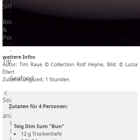
Veire
Sirloin
F1
T-
Wagyu
Bone
Beef
&
Schwein
Porterhouse
Ibérico
Tomahawk
Schwein
Tri
Joselito
weitere Infos
Tip
Ibérico
Autor: Tim Raue © Collection Rolf Heyne, Bild: © Luzia
-
70%
Ellert
Bürgermeisterstück
Seafood
Bellota
Zubereitungszeit: 1 Stunden
Bäckchen
Garimori
Hanging
Ibérico
Tender
Seafood
35%
Zutaten für 4 Personen:
Special
Alle
Bellota
Cuts
anzeigen
LiVar
Rippchen
Fisch
Schweinefleisch
Teig Dim Sum "Bun"
Teilstücke
Meeresfrüchte
Mangalitza
12 g Trockenhefe
vom
Lachs
Schwein