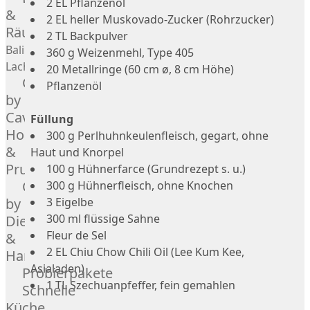
2 EL Pflanzenöl
Geflügel
Rind
&
2 EL heller Muskovado-Zucker (Rohrzucker)
Räucherlachs
Teilstücke
Miéral
2 TL Backpulver
vom
Geflügel
Balik
360 g Weizenmehl, Type 405
Huhn
Schwein
Lachs
20 Metallringe (60 cm ø, 8 cm Höhe)
Caviar
&
Teilstücke
Pflanzenöl
Hahn
by
vom
Kapaun
Caviar
Lamm
Füllung
Ente
House
Teilstücke
300 g Perlhuhnkeulenfleisch, gegart, ohne
Perlhuhn
&
vom
Haut und Knorpel
Gans
Prunier
Geflügel
100 g Hühnerfarce (Grundrezept s. u.)
Kalb
Caviar
300 g Hühnerfleisch, ohne Knochen
Lamm
by
3 Eigelbe
Nordsee
300 ml flüssige Sahne
Dieckmann
Lamm
Fleur de Sel
&
Französisches
2 EL Chiu Chow Chili Oil (Lee Kum Kee,
Hansen
Lamm
Asialaden)
Probierpakete
Donald
1 TL Szechuanpfeffer, fein gemahlen
Schnelle
Russell
Küche