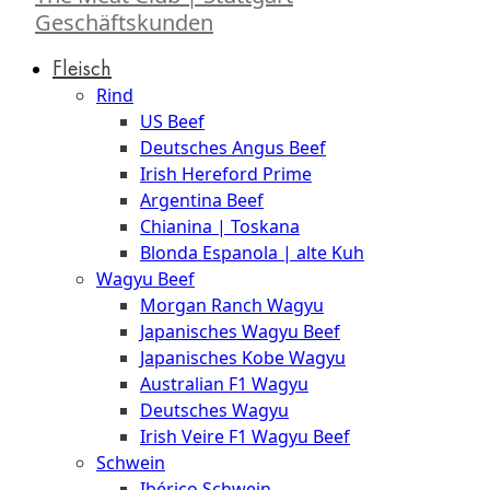
Geschäftskunden
Fleisch
Rind
US Beef
Deutsches Angus Beef
Irish Hereford Prime
Argentina Beef
Chianina | Toskana
Blonda Espanola | alte Kuh
Wagyu Beef
Morgan Ranch Wagyu
Japanisches Wagyu Beef
Japanisches Kobe Wagyu
Australian F1 Wagyu
Deutsches Wagyu
Irish Veire F1 Wagyu Beef
Schwein
Ibérico Schwein