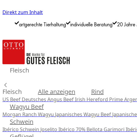
Direkt zum Inhalt
artgerechte Tierhaltung
individuelle Beratung
20 Jahre 
Fleisch
Fleisch
Alle anzeigen
Rind
US Beef
Deutsches Angus Beef
Irish Hereford Prime
Argen
Wagyu Beef
Morgan Ranch Wagyu
Japanisches Wagyu Beef
Japanisch
Schwein
Ibérico Schwein
Joselito Ibérico 70% Bellota
Garimori Ibéri
Geflügel