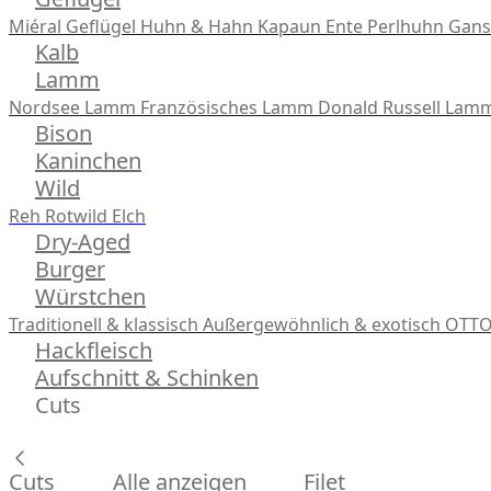
Miéral Geflügel
Huhn & Hahn
Kapaun
Ente
Perlhuhn
Gans
Kalb
Lamm
Nordsee Lamm
Französisches Lamm
Donald Russell Lam
Bison
Kaninchen
Wild
Reh
Rotwild
Elch
Dry-Aged
Burger
Würstchen
Traditionell & klassisch
Außergewöhnlich & exotisch
OTTO
Hackfleisch
Aufschnitt & Schinken
Cuts
Cuts
Alle anzeigen
Filet