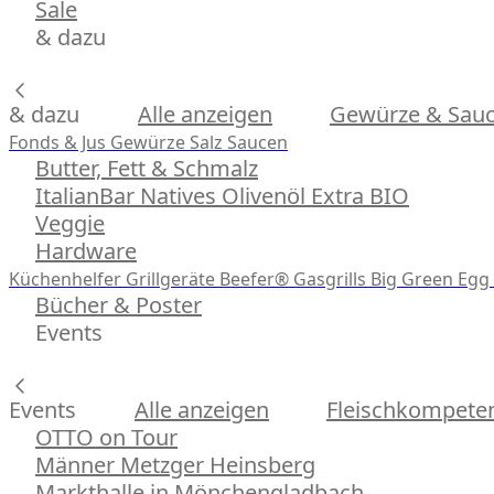
Sale
& dazu
& dazu
Alle anzeigen
Gewürze & Sau
Fonds & Jus
Gewürze
Salz
Saucen
Butter, Fett & Schmalz
ItalianBar Natives Olivenöl Extra BIO
Veggie
Hardware
Küchenhelfer
Grillgeräte
Beefer® Gasgrills
Big Green Egg 
Bücher & Poster
Events
Events
Alle anzeigen
Fleischkompeten
OTTO on Tour
Männer Metzger Heinsberg
Markthalle in Mönchengladbach