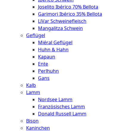
Joselito Ibérico 70% Bellota
Garimori Ibérico 35% Bellota
LiVar Schweinefleisch
Mangalitza Schwein
Geflügel
Miéral Geflügel
Huhn & Hahn
Kapaun
Ente
Perlhuhn
Gans
Kalb
Lamm
Nordsee Lamm
Französisches Lamm
Donald Russell Lamm
Bison
Kaninchen