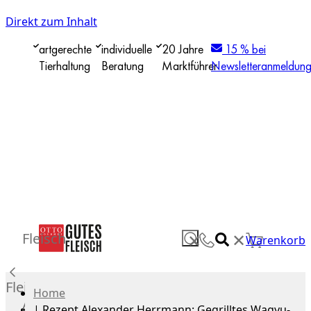
Direkt zum Inhalt
artgerechte
individuelle
20 Jahre
15 % bei
Tierhaltung
Beratung
Marktführer
Newsletteranmeldun
✕
Fleisch
✕
Warenkorb
Fleisch
Home
Alle
|
Rezept Alexander Herrmann: Gegrilltes Wagyu-