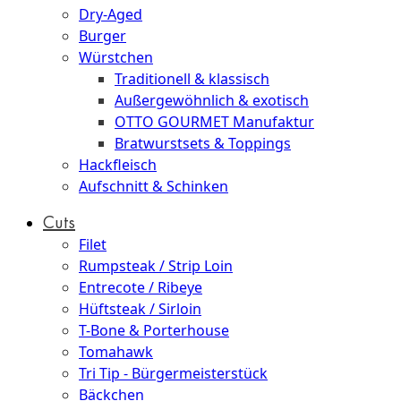
Dry-Aged
Burger
Würstchen
Traditionell & klassisch
Außergewöhnlich & exotisch
OTTO GOURMET Manufaktur
Bratwurstsets & Toppings
Hackfleisch
Aufschnitt & Schinken
Cuts
Filet
Rumpsteak / Strip Loin
Entrecote / Ribeye
Hüftsteak / Sirloin
T-Bone & Porterhouse
Tomahawk
Tri Tip - Bürgermeisterstück
Bäckchen