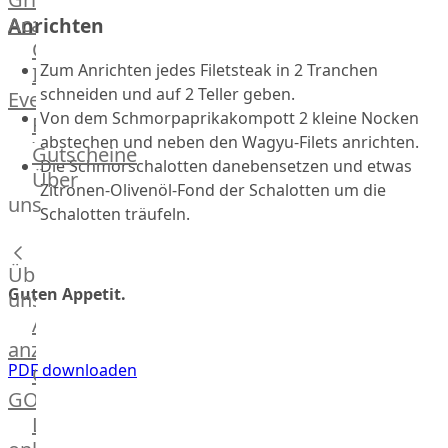
Academy
Anrichten
OTTO@Home
Zum Anrichten jedes Filetsteak in 2 Tranchen
Individuelle
schneiden und auf 2 Teller geben.
Events
Von dem Schmorpaprikakompott 2 kleine Nocken
Partner
abstechen und neben den Wagyu-Filets anrichten.
Kalender
Gutscheine
Die Schmorschalotten danebensetzen und etwas
Gästehaus
Über
Zitronen-Olivenöl-Fond der Schalotten um die
Villa
uns
Schalotten träufeln.
Glanzstoff
Über
Guten Appetit.
uns
Alle
anzeigen
PDF downloaden
OTTO
GOURMET
Lebensmittel