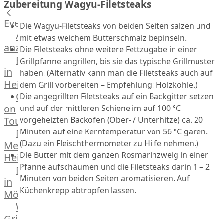
Zubereitung Wagyu-Filetsteaks
Küchenhelfer
Grillgeräte
Events
Die Wagyu-Filetsteaks von beiden Seiten salzen und
Beefer®
Alle
mit etwas weichem Butterschmalz bepinseln.
Gasgrills
anzeigen
Die Filetsteaks ohne weitere Fettzugabe in einer
Big
Fleischkompetenz
Grillpfanne angrillen, bis sie das typische Grillmuster
Green
in
haben. (Alternativ kann man die Filetsteaks auch auf
Egg
Heinsberg
dem Grill vorbereiten – Empfehlung: Holzkohle.)
Grill
OTTO
Die angegrillten Filetsteaks auf ein Backgitter setzen
Nesmuk
on
und auf der mittleren Schiene im auf 100 °C
Berkel
vorgeheizten Backofen (Ober- / Unterhitze) ca. 20
Tour
Dry
Minuten auf eine Kerntemperatur von 56 °C garen.
Männer
Aging
(Dazu ein Fleischthermometer zu Hilfe nehmen.)
Metzger
Schrank
Die Butter mit dem ganzen Rosmarinzweig in einer
Heinsberg
Bücher
Pfanne aufschäumen und die Filetsteaks darin 1 – 2
Markthalle
&
Minuten von beiden Seiten aromatisieren. Auf
in
Poster
Küchenkrepp abtropfen lassen.
Mönchengladbach
Weber®
Grill