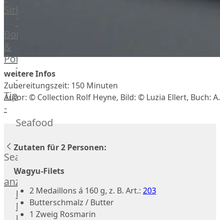
Veire
Sirloin
F1
T-
Wagyu
Bone
Beef
&
Schwein
Porterhouse
Ibérico
Tomahawk
weitere Infos
Schwein
Tri
Zubereitungszeit: 150 Minuten
Joselito
Tip
Autor: © Collection Rolf Heyne, Bild: © Luzia Ellert, Buch:
Ibérico
-
70%
Bürgermeisterstück
Seafood
Bellota
Bäckchen
Garimori
Hanging
Zutaten für 2 Personen:
Ibérico
Tender
Seafood
35%
Special
Alle
Wagyu-Filets
Bellota
Cuts
anzeigen
LiVar
2 Medaillons á 160 g, z. B. Art.:
203
Rippchen
Fisch
Schweinefleisch
Butterschmalz / Butter
Teilstücke
Meeresfrüchte
Mangalitza
1 Zweig Rosmarin
vom
Lachs
Schwein