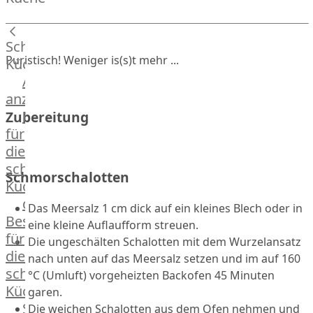
Lamm
Bison
Kaninchen
Schnelle
Wild
Puristisch! Weniger is(s)t mehr ...
Küche
Reh
Alle
Rotwild
anzeigen
Elch
Hausmannskost
Zubereitung
Dry-
für
Aged
die
Burger
schnelle
Schmorschalotten
Würstchen
Küche
Traditionell
das
Das Meersalz 1 cm dick auf ein kleines Blech oder in
&
Besondere
eine kleine Auflaufform streuen.
klassisch
für
Die ungeschälten Schalotten mit dem Wurzelansatz
Außergewöhnlich
die
nach unten auf das Meersalz setzen und im auf 160
&
schnelle
°C (Umluft) vorgeheizten Backofen 45 Minuten
exotisch
Küche
garen.
OTTO
Streetfood
Die weichen Schalotten aus dem Ofen nehmen und
GOURMET