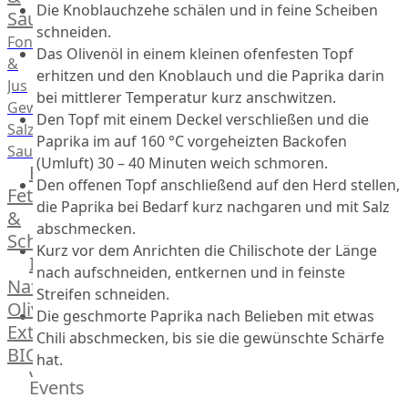
Die Knoblauchzehe schälen und in feine Scheiben
Saucen
schneiden.
Fonds
Das Olivenöl in einem kleinen ofenfesten Topf
&
erhitzen und den Knoblauch und die Paprika darin
Jus
bei mittlerer Temperatur kurz anschwitzen.
Gewürze
Den Topf mit einem Deckel verschließen und die
Salz
Paprika im auf 160 °C vorgeheizten Backofen
Saucen
(Umluft) 30 – 40 Minuten weich schmoren.
Butter,
Den offenen Topf anschließend auf den Herd stellen,
Fett
die Paprika bei Bedarf kurz nachgaren und mit Salz
&
abschmecken.
Schmalz
Kurz vor dem Anrichten die Chilischote der Länge
ItalianBar
nach aufschneiden, entkernen und in feinste
Natives
Streifen schneiden.
Olivenöl
Die geschmorte Paprika nach Belieben mit etwas
Extra
Chili abschmecken, bis sie die gewünschte Schärfe
BIO
hat.
Veggie
Events
Hardware