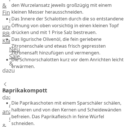
&
den Wurzelansatz jeweils großzügig mit einem
Manufaktur
Fingerfood
kleinen Messer herausschneiden.
Bratwurstsets
Grill-
Das Innere der Schalotten durch die so entstandene
&
Öffnung von oben vorsichtig in einen kleinen Topf
und
Toppings
drücken und mit 1 Prise Salz bestreuen.
BBQ-
Hackfleisch
Das ligurische Olivenöl, die fein geriebene
Klassiker
Aufschnitt
Zitronenschale und etwas frisch gepressten
&
Beilagen
Neu
Zitronensaft hinzufügen und vermengen.
Schinken
Brot
Sale
Die Schmorschalotten kurz vor dem Anrichten leicht
&
&
erwärmen.
Brötchen
dazu
Brot
Burger
&
Paprikakompott
Buns
&
dazu
Die Paprikaschoten mit einem Sparschäler schälen,
Hot
Alle
halbieren und von den Kernen und Scheidewänden
Dog
anzeigen
befreien. Das Paprikafleisch in feine Würfel
Brötchen
Gewürze
Desserts
schneiden.
&