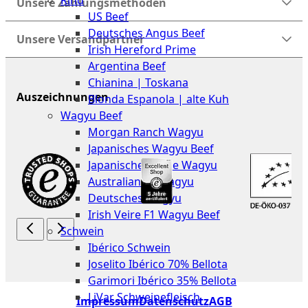
Rind
Meat
Unsere Zahlungsmethoden
US Beef
Club
Deutsches Angus Beef
|
Unsere Versandpartner
Irish Hereford Prime
Stuttgart
Argentina Beef
Chianina | Toskana
Auszeichnungen
Blonda Espanola | alte Kuh
Wagyu Beef
Morgan Ranch Wagyu
Japanisches Wagyu Beef
Japanisches Kobe Wagyu
Australian F1 Wagyu
Deutsches Wagyu
Irish Veire F1 Wagyu Beef
Schwein
Ibérico Schwein
Joselito Ibérico 70% Bellota
Garimori Ibérico 35% Bellota
LiVar Schweinefleisch
Impressum
Datenschutz
AGB