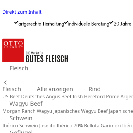
Direkt zum Inhalt
artgerechte Tierhaltung
individuelle Beratung
20 Jahre 
Fleisch
Fleisch
Alle anzeigen
Rind
US Beef
Deutsches Angus Beef
Irish Hereford Prime
Argen
Wagyu Beef
Morgan Ranch Wagyu
Japanisches Wagyu Beef
Japanisch
Schwein
Ibérico Schwein
Joselito Ibérico 70% Bellota
Garimori Ibéri
Geflügel