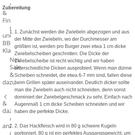
Streetfood
GOURMET
Zubereitung
&
Manufaktur
Fingerfood
Bratwurstsets
Grill-
&
1. Zunächst werden die Zwiebeln abgezogen und aus
und
Toppings
der Mitte der Zwiebeln, wo der Durchmesser am
BBQ-
Hackfleisch
größten ist, werden pro Burger zwei etwa 1 cm dicke
Klassiker
Aufschnitt
Zwiebelscheiben geschnitten. Die Dicke der
&
Beilagen
Neu
Zwiebelscheibe ist recht wichtig und wir haben
Schinken
Brot
Sale
unterschiedliche Dicken ausprobiert. Wenn man dünne
&
&
Scheiben schneidet, die etwa 6-7 mm sind, fallen diese
Brötchen
dazu
beim Grillen später auseinander. Deutlich dicker sollte
Brot
man die Zwiebeln auch nicht schneiden, denn sonst
Burger
dominiert der Zwiebelgeschmack zu sehr. Einfach nach
&
Buns
Augenmaß 1 cm dicke Scheiben schneiden und wir
&
dazu
haben die perfekte Dicke.
Hot
Alle
Dog
anzeigen
2. Das Hackfleisch wird in 80 g schwere Kugeln
Brötchen
Gewürze
portioniert. 80 g ist ein perfektes Ausgangsgewicht, um