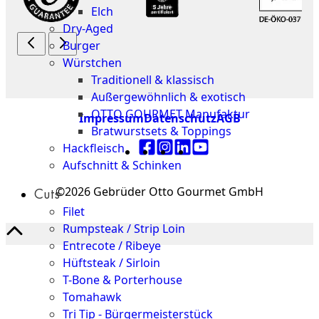
Elch
Dry-Aged
Burger
Würstchen
Traditionell & klassisch
Außergewöhnlich & exotisch
OTTO GOURMET Manufaktur
Impressum
Datenschutz
AGB
Bratwurstsets & Toppings
Hackfleisch
Aufschnitt & Schinken
©2026 Gebrüder Otto Gourmet GmbH
Cuts
Filet
Rumpsteak / Strip Loin
Entrecote / Ribeye
Hüftsteak / Sirloin
T-Bone & Porterhouse
Tomahawk
Tri Tip - Bürgermeisterstück