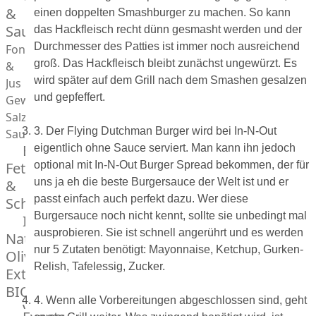
Desserts
&
einen doppelten Smashburger zu machen. So kann
Saucen
das Hackfleisch recht dünn gesmasht werden und der
Durchmesser des Patties ist immer noch ausreichend
Fonds
groß. Das Hackfleisch bleibt zunächst ungewürzt. Es
&
wird später auf dem Grill nach dem Smashen gesalzen
Jus
und gepfeffert.
Gewürze
Salz
3. Der Flying Dutchman Burger wird bei In-N-Out
Saucen
Butter,
eigentlich ohne Sauce serviert. Man kann ihn jedoch
Fett
optional mit In-N-Out Burger Spread bekommen, der für
uns ja eh die beste Burgersauce der Welt ist und er
&
passt einfach auch perfekt dazu. Wer diese
Schmalz
Burgersauce noch nicht kennt, sollte sie unbedingt mal
ItalianBar
ausprobieren. Sie ist schnell angerührt und es werden
Natives
nur 5 Zutaten benötigt: Mayonnaise, Ketchup, Gurken-
Olivenöl
Relish, Tafelessig, Zucker.
Extra
BIO
4. Wenn alle Vorbereitungen abgeschlossen sind, geht
Veggie