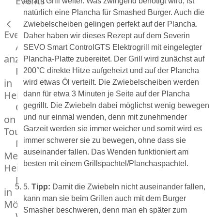
Events
es am Grill weiter. Was zwingend benötigt wird, ist
Hardware
natürlich eine Plancha für Smashed Burger. Auch die
Küchenhelfer
Zwiebelscheiben gelingen perfekt auf der Plancha.
Grillgeräte
Events
Daher haben wir dieses Rezept auf dem Severin
Beefer®
Alle
SEVO Smart ControlGTS Elektrogrill mit eingelegter
Gasgrills
anzeigen
Plancha-Platte zubereitet. Der Grill wird zunächst auf
Big
Fleischkompetenz
200°C direkte Hitze aufgeheizt und auf der Plancha
Green
in
wird etwas Öl verteilt. Die Zwiebelscheiben werden
Egg
Heinsberg
dann für etwa 3 Minuten je Seite auf der Plancha
Grill
OTTO
gegrillt. Die Zwiebeln dabei möglichst wenig bewegen
Nesmuk
on
und nur einmal wenden, denn mit zunehmender
Berkel
Garzeit werden sie immer weicher und somit wird es
Tour
Dry
immer schwerer sie zu bewegen, ohne dass sie
Männer
Aging
auseinander fallen. Das Wenden funktioniert am
Metzger
Schrank
besten mit einem Grillspachtel/Planchaspachtel.
Heinsberg
Bücher
Markthalle
&
5.
Tipp:
Damit die Zwiebeln nicht auseinander fallen,
in
Poster
kann man sie beim Grillen auch mit dem Burger
Mönchengladbach
Smasher beschweren, denn man eh später zum
Weber®