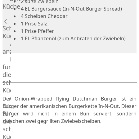
2 süße Zwiebeln
Russell
Küche
4 EL Burgersauce (In-N-Out Burger Spread)
Lamm
4 Scheiben Cheddar
Bison
1 Prise Salz
Kaninchen
Schnelle
1 Prise Pfeffer
Wild
Küche
1 EL Pflanzenöl (zum Anbraten der Zwiebeln)
Reh
Alle
Rotwild
anzeigen
Elch
Hausmannskost
Dry-
für
Aged
die
Burger
schnelle
Würstchen
Küche
Traditionell
das
Der Onion-Wrapped Flying Dutchman Burger ist ein
&
Besondere
Burger der amerikanischen Burgerkette In-N-Out. Dieser
klassisch
für
Burger wird nicht in einem Bun serviert, sondern
Außergewöhnlich
die
zwischen zwei gegrillten Zwiebelscheiben.
&
schnelle
exotisch
Küche
OTTO