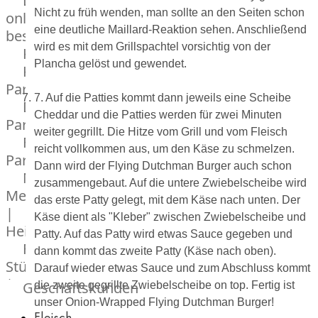
Lebensmittel
Nicht zu früh wenden, man sollte an den Seiten schon
online
eine deutliche Maillard-Reaktion sehen. Anschließend
bestellen
wird es mit dem Grillspachtel vorsichtig von der
Karriere
Plancha gelöst und gewendet.
Kochschul-
Partner
7. Auf die Patties kommt dann jeweils eine Scheibe
Depot-
Cheddar und die Patties werden für zwei Minuten
Partner
weiter gegrillt. Die Hitze vom Grill und vom Fleisch
Frischetheken-
reicht vollkommen aus, um den Käse zu schmelzen.
Partner
Dann wird der Flying Dutchman Burger auch schon
Männer
zusammengebaut. Auf die untere Zwiebelscheibe wird
Metzger
das erste Patty gelegt, mit dem Käse nach unten. Der
|
Käse dient als "Kleber" zwischen Zwiebelscheibe und
Heinsberg
Patty. Auf das Patty wird etwas Sauce gegeben und
Feinkost
dann kommt das zweite Patty (Käse nach oben).
Stüttgen
Darauf wieder etwas Sauce und zum Abschluss kommt
|
Geschäftskunden
die zweite gegrillte Zwiebelscheibe on top. Fertig ist
Düsseldorf
unser Onion-Wrapped Flying Dutchman Burger!
Fleisch