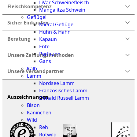
LiVar Schweinefleisch
Fleischkompetenz
Mangalitza Schwein
Geflügel
Sicher Einkaufen
Miéral Geflügel
Huhn & Hahn
Beratung
Kapaun
Ente
Perlhuhn
Unsere Zahlungsmethoden
Gans
Kalb
Unsere Versandpartner
Lamm
Nordsee Lamm
Französisches Lamm
Auszeichnungen
Donald Russell Lamm
Bison
Kaninchen
Wild
Reh
Rotwild