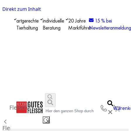
Direkt zum Inhalt
artgerechte
individuelle
20 Jahre
15 % bei
Tierhaltung
Beratung
Marktführer
Newsletteranmeldun
Fleisch
Warenk
✕
✕
Fleisch