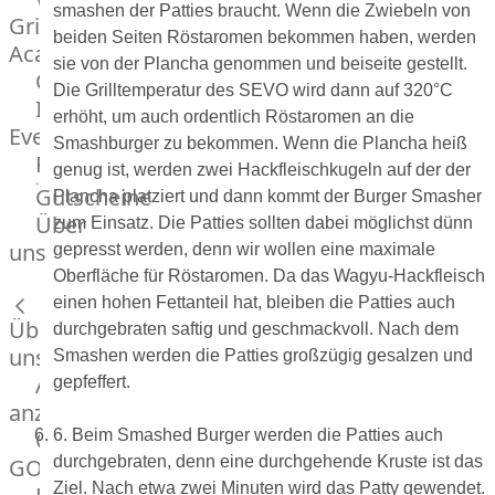
smashen der Patties braucht. Wenn die Zwiebeln von
Grill
beiden Seiten Röstaromen bekommen haben, werden
Academy
sie von der Plancha genommen und beiseite gestellt.
OTTO@Home
Die Grilltemperatur des SEVO wird dann auf 320°C
Individuelle
erhöht, um auch ordentlich Röstaromen an die
Events
Smashburger zu bekommen. Wenn die Plancha heiß
Partner
genug ist, werden zwei Hackfleischkugeln auf der der
Kalender
Gutscheine
Plancha platziert und dann kommt der Burger Smasher
Gästehaus
Über
zum Einsatz. Die Patties sollten dabei möglichst dünn
Villa
uns
gepresst werden, denn wir wollen eine maximale
Glanzstoff
Oberfläche für Röstaromen. Da das Wagyu-Hackfleisch
einen hohen Fettanteil hat, bleiben die Patties auch
Über
durchgebraten saftig und geschmackvoll. Nach dem
uns
Smashen werden die Patties großzügig gesalzen und
Alle
gepfeffert.
anzeigen
OTTO
6. Beim Smashed Burger werden die Patties auch
durchgebraten, denn eine durchgehende Kruste ist das
GOURMET
Ziel. Nach etwa zwei Minuten wird das Patty gewendet.