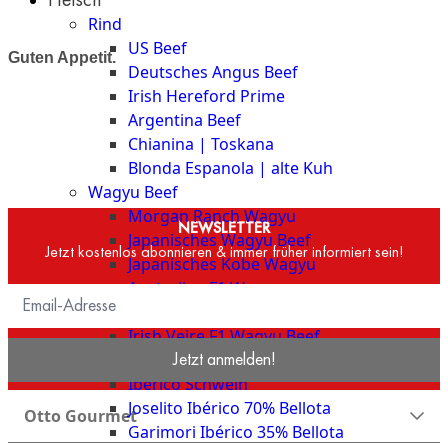
The
Rind
Meat
US Beef
Club
Guten Appetit.
Deutsches Angus Beef
|
Irish Hereford Prime
Stuttgart
Argentina Beef
Chianina | Toskana
Blonda Espanola | alte Kuh
Wagyu Beef
Morgan Ranch Wagyu
NEWSLETTER
Japanisches Wagyu Beef
Jetzt kostenlos abonnieren & immer früher informiert sein!
Japanisches Kobe Wagyu
Australian F1 Wagyu
Deutsches Wagyu
Irish Veire F1 Wagyu Beef
Jetzt anmelden!
Schwein
Ibérico Schwein
Joselito Ibérico 70% Bellota
Otto Gourmet
Garimori Ibérico 35% Bellota