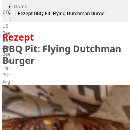
Alle
Home
anzeigen
|
Rezept BBQ Pit: Flying Dutchman Burger
Rind
US
Beef
Rezept
Deutsches
BBQ Pit: Flying Dutchman
Angus
Beef
Burger
Irish
Hereford
Prime
Argentina
Beef
Chianina
|
Toskana
Blonda
Espanola