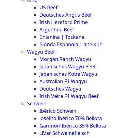
Rind
Meat
US Beef
Club
Deutsches Angus Beef
|
Irish Hereford Prime
Stuttgart
Argentina Beef
Chianina | Toskana
Blonda Espanola | alte Kuh
Wagyu Beef
Morgan Ranch Wagyu
Japanisches Wagyu Beef
Japanisches Kobe Wagyu
Australian F1 Wagyu
Deutsches Wagyu
Irish Veire F1 Wagyu Beef
Schwein
Ibérico Schwein
Joselito Ibérico 70% Bellota
Garimori Ibérico 35% Bellota
LiVar Schweinefleisch