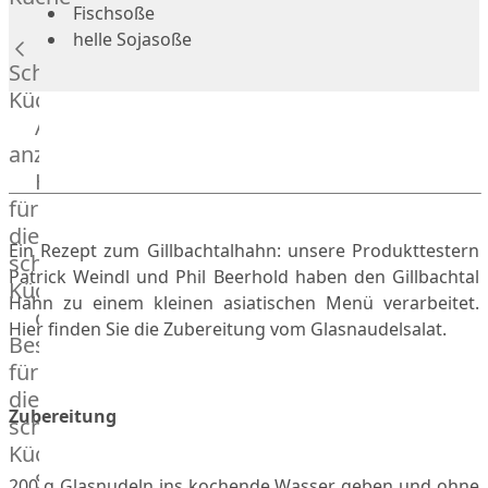
Lamm
Fischsoße
Bison
helle Sojasoße
Kaninchen
Schnelle
Wild
Küche
Reh
Alle
Rotwild
anzeigen
Elch
Hausmannskost
Dry-
für
Aged
die
Burger
Ein Rezept zum Gillbachtalhahn: unsere Produkttestern
schnelle
Würstchen
Patrick Weindl und Phil Beerhold haben den Gillbachtal
Küche
Hahn zu einem kleinen asiatischen Menü verarbeitet.
Traditionell
das
Hier finden Sie die Zubereitung vom Glasnaudelsalat.
&
Besondere
klassisch
für
Außergewöhnlich
die
&
Zubereitung
schnelle
exotisch
Küche
OTTO
Streetfood
200 g Glasnudeln ins kochende Wasser geben und ohne
GOURMET