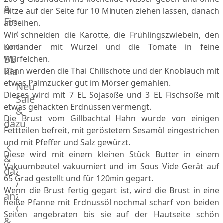
&
Hitze auf der Seite für 10 Minuten ziehen lassen, danach
Manufaktur
Fingerfood
abseihen.
Bratwurstsets
Grill-
Wir schneiden die Karotte, die Frühlingszwiebeln, den
&
und
Koriander mit Wurzel und die Tomate in feine
Toppings
BBQ-
Hackfleisch
Würfelchen.
Klassiker
Aufschnitt
Dann werden die Thai Chilischote und der Knoblauch mit
&
etwas Palmzucker gut im Mörser gemahlen.
Beilagen
Neu
Dieses wird mit 7 EL Sojasoße und 3 EL Fischsoße mit
Schinken
Brot
Sale
etwas gehackten Erdnüssen vermengt.
&
&
Die Brust vom Gillbachtal Hahn wurde von einigen
Brötchen
dazu
Fettteilen befreit, mit geröstetem Sesamöl eingestrichen
Brot
und mit Pfeffer und Salz gewürzt.
Burger
Diese wird mit einem kleinen Stück Butter in einem
&
Buns
Vakuumbeutel vakuumiert und im Sous Vide Gerät auf
&
dazu
65 Grad gestellt und für 120min gegart.
Hot
Alle
Wenn die Brust fertig gegart ist, wird die Brust in eine
Dog
anzeigen
heiße Pfanne mit Erdnussöl nochmal scharf von beiden
Brötchen
Gewürze
Seiten angebraten bis sie auf der Hautseite schön
Desserts
&