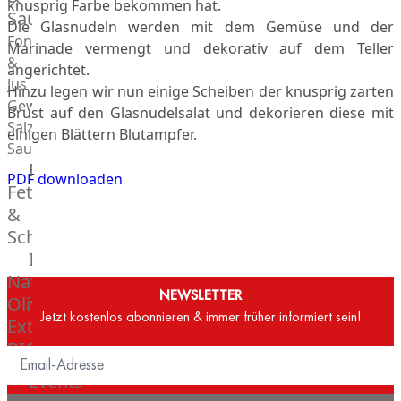
knusprig Farbe bekommen hat.
Saucen
Die Glasnudeln werden mit dem Gemüse und der
Fonds
Marinade vermengt und dekorativ auf dem Teller
&
angerichtet.
Jus
Hinzu legen wir nun einige Scheiben der knusprig zarten
Gewürze
Brust auf den Glasnudelsalat und dekorieren diese mit
Salz
einigen Blättern Blutampfer.
Saucen
Butter,
PDF downloaden
Fett
&
Schmalz
ItalianBar
Natives
NEWSLETTER
Olivenöl
Jetzt kostenlos abonnieren & immer früher informiert sein!
Extra
BIO
Veggie
Events
Hardware