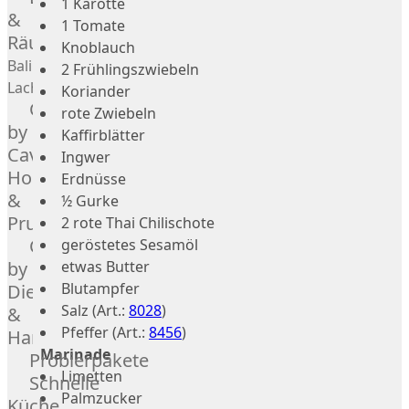
1 Karotte
Geflügel
Rind
&
1 Tomate
Räucherlachs
Teilstücke
Miéral
Knoblauch
vom
Geflügel
Balik
2 Frühlingszwiebeln
Huhn
Schwein
Lachs
Koriander
Caviar
&
Teilstücke
rote Zwiebeln
Hahn
by
vom
Kaffirblätter
Kapaun
Caviar
Lamm
Ingwer
Ente
House
Teilstücke
Erdnüsse
Perlhuhn
&
vom
½ Gurke
Gans
Prunier
Geflügel
2 rote Thai Chilischote
Kalb
Caviar
geröstetes Sesamöl
Lamm
by
etwas Butter
Nordsee
Blutampfer
Dieckmann
Lamm
Salz (Art.:
8028
)
&
Französisches
Pfeffer (Art.:
8456
)
Hansen
Lamm
Marinade
Probierpakete
Donald
Limetten
Schnelle
Russell
Palmzucker
Küche