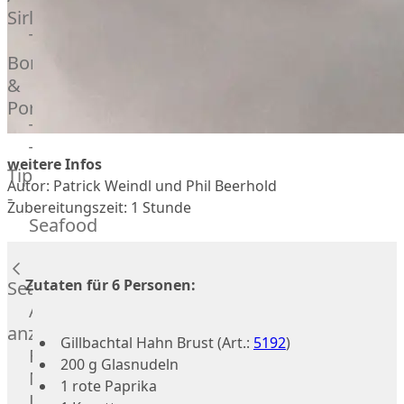
Veire
Sirloin
F1
T-
Wagyu
Bone
Beef
&
Schwein
Porterhouse
Ibérico
Tomahawk
Schwein
Tri
Joselito
weitere Infos
Tip
Ibérico
Autor: Patrick Weindl und Phil Beerhold
-
70%
Zubereitungszeit: 1 Stunde
Bürgermeisterstück
Seafood
Bellota
Bäckchen
Garimori
Hanging
Ibérico
Zutaten für 6 Personen:
Tender
Seafood
35%
Special
Alle
Bellota
Cuts
anzeigen
LiVar
Gillbachtal Hahn Brust (Art.:
5192
)
Rippchen
Fisch
Schweinefleisch
200 g Glasnudeln
Teilstücke
Meeresfrüchte
Mangalitza
1 rote Paprika
vom
Lachs
Schwein