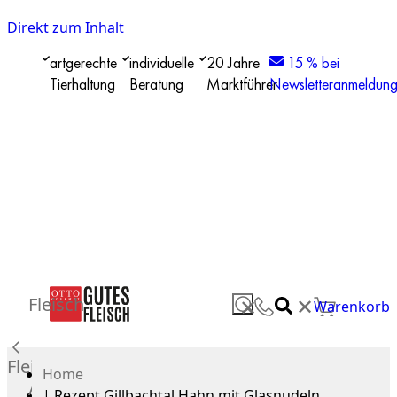
Direkt zum Inhalt
artgerechte
individuelle
20 Jahre
15 % bei
Tierhaltung
Beratung
Marktführer
Newsletteranmeldun
✕
Fleisch
✕
Warenkorb
Fleisch
Home
Alle
|
Rezept Gillbachtal Hahn mit Glasnudeln