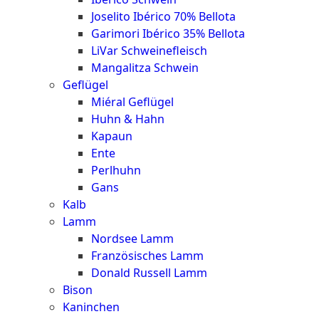
Joselito Ibérico 70% Bellota
Garimori Ibérico 35% Bellota
LiVar Schweinefleisch
Mangalitza Schwein
Geflügel
Miéral Geflügel
Huhn & Hahn
Kapaun
Ente
Perlhuhn
Gans
Kalb
Lamm
Nordsee Lamm
Französisches Lamm
Donald Russell Lamm
Bison
Kaninchen