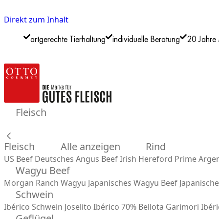
Direkt zum Inhalt
artgerechte Tierhaltung
individuelle Beratung
20 Jahre 
Fleisch
Fleisch
Alle anzeigen
Rind
US Beef
Deutsches Angus Beef
Irish Hereford Prime
Argen
Wagyu Beef
Morgan Ranch Wagyu
Japanisches Wagyu Beef
Japanisch
Schwein
Ibérico Schwein
Joselito Ibérico 70% Bellota
Garimori Ibéri
Geflügel