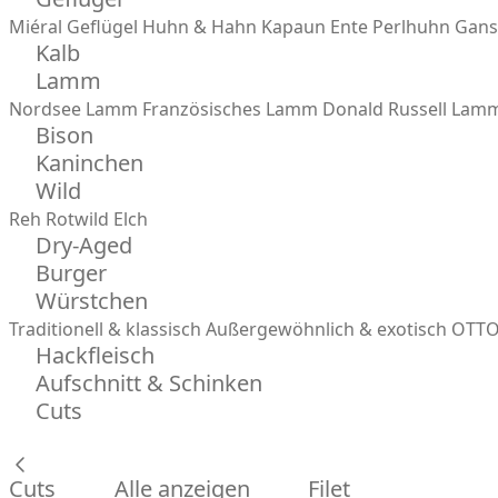
Miéral Geflügel
Huhn & Hahn
Kapaun
Ente
Perlhuhn
Gans
Kalb
Lamm
Nordsee Lamm
Französisches Lamm
Donald Russell Lam
Bison
Kaninchen
Wild
Reh
Rotwild
Elch
Dry-Aged
Burger
Würstchen
Traditionell & klassisch
Außergewöhnlich & exotisch
OTTO
Hackfleisch
Aufschnitt & Schinken
Cuts
Cuts
Alle anzeigen
Filet