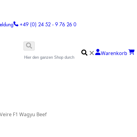
eldung
+49 (0) 24 52 - 9 76 26 0
✕
Warenkorb
 Veire F1 Wagyu Beef