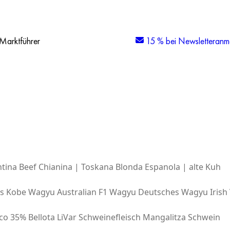
Marktführer
15 % bei Newsletteranm
tina Beef
Chianina | Toskana
Blonda Espanola | alte Kuh
es Kobe Wagyu
Australian F1 Wagyu
Deutsches Wagyu
Irish
co 35% Bellota
LiVar Schweinefleisch
Mangalitza Schwein