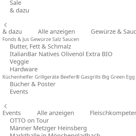
Sale
& dazu
& dazu
Alle anzeigen
Gewürze & Sau
Fonds & Jus
Gewürze
Salz
Saucen
Butter, Fett & Schmalz
ItalianBar Natives Olivenöl Extra BIO
Veggie
Hardware
Küchenhelfer
Grillgeräte
Beefer® Gasgrills
Big Green Egg 
Bücher & Poster
Events
Events
Alle anzeigen
Fleischkompeten
OTTO on Tour
Männer Metzger Heinsberg
Markthalle in Mönchengladbach