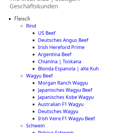
Geschäftskunden
Fleisch
Rind
US Beef
Deutsches Angus Beef
Irish Hereford Prime
Argentina Beef
Chianina | Toskana
Blonda Espanola | alte Kuh
Wagyu Beef
Morgan Ranch Wagyu
Japanisches Wagyu Beef
Japanisches Kobe Wagyu
Australian F1 Wagyu
Deutsches Wagyu
Irish Veire F1 Wagyu Beef
Schwein
Ibérico Schwein