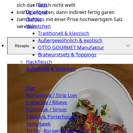
Elch
sich das Fleisch nicht wellt
Dry-Aged
kräftig anbraten, dann indirekt fertig garen
Burger
zum Schluss mit einer Prise hochwertigem Salz
Würstchen
veredeln
Traditionell & klassisch
Außergewöhnlich & exotisch
Rezepte
OTTO GOURMET Manufaktur
Bratwurstsets & Toppings
Hackfleisch
Aufschnitt & Schinken
Cuts
Filet
Rumpsteak / Strip Loin
Entrecote / Ribeye
Hüftsteak / Sirloin
T-Bone & Porterhouse
Tomahawk
Tri Tip - Bürgermeisterstück