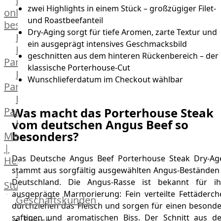
Lebensmittel
zwei Highlights in einem Stück – großzügiger Filet-
online
und Roastbeefanteil
bestellen
Dry-Aging sorgt für tiefe Aromen, zarte Textur und
Karriere
ein ausgeprägt intensives Geschmacksbild
Kochschul-
geschnitten aus dem hinteren Rückenbereich – der
Partner
klassische Porterhouse-Cut
Depot-
Wunschlieferdatum im Checkout wählbar
Partner
Frischetheken-
Was macht das Porterhouse Steak
Partner
vom deutschen Angus Beef so
Männer
besonders?
Metzger
|
Das Deutsche Angus Beef Porterhouse Steak Dry-Ag
Heinsberg
stammt aus sorgfältig ausgewählten Angus-Beständen 
Feinkost
Deutschland. Die Angus-Rasse ist bekannt für ih
Stüttgen
ausgeprägte Marmorierung: Fein verteilte Fettäderch
|
Geschäftskunden
durchziehen das Fleisch und sorgen für einen besonde
Düsseldorf
saftigen und aromatischen Biss. Der Schnitt aus d
Fleisch