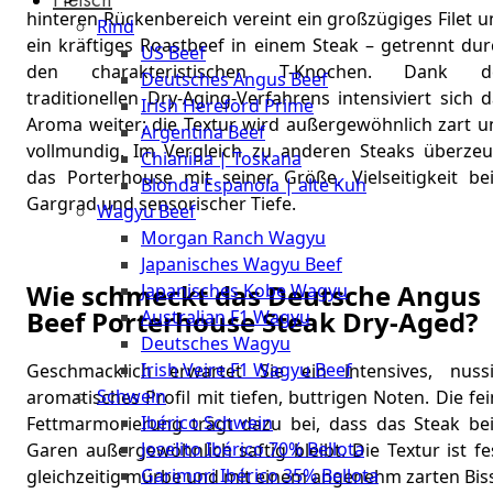
The
hinteren Rückenbereich vereint ein großzügiges Filet 
Rind
Meat
ein kräftiges Roastbeef in einem Steak – getrennt dur
US Beef
Club
den charakteristischen T-Knochen. Dank d
Deutsches Angus Beef
|
traditionellen Dry-Aging-Verfahrens intensiviert sich 
Irish Hereford Prime
Stuttgart
Aroma weiter; die Textur wird außergewöhnlich zart u
Argentina Beef
vollmundig. Im Vergleich zu anderen Steaks überzeu
Chianina | Toskana
das Porterhouse mit seiner Größe, Vielseitigkeit be
Blonda Espanola | alte Kuh
Gargrad und sensorischer Tiefe.
Wagyu Beef
Morgan Ranch Wagyu
Japanisches Wagyu Beef
Wie schmeckt das Deutsche Angus
Japanisches Kobe Wagyu
Beef Porterhouse Steak Dry-Aged?
Australian F1 Wagyu
Deutsches Wagyu
Irish Veire F1 Wagyu Beef
Geschmacklich erwartet Sie ein intensives, nussi
Schwein
aromatisches Profil mit tiefen, buttrigen Noten. Die fe
Ibérico Schwein
Fettmarmorierung trägt dazu bei, dass das Steak be
Joselito Ibérico 70% Bellota
Garen außergewöhnlich saftig bleibt. Die Textur ist fe
Garimori Ibérico 35% Bellota
gleichzeitig mürbe und mit einem angenehm zarten Biss