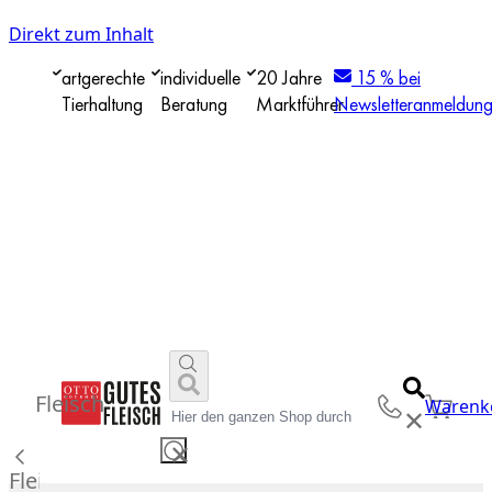
Direkt zum Inhalt
artgerechte
individuelle
20 Jahre
15 % bei
Tierhaltung
Beratung
Marktführer
Newsletteranmeldun
Fleisch
Warenk
✕
✕
Fleisch