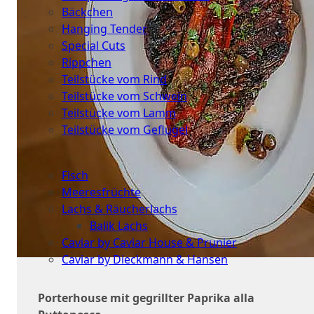
Bäckchen
Hanging Tender
Special Cuts
Rippchen
Teilstücke vom Rind
Teilstücke vom Schwein
Teilstücke vom Lamm
Teilstücke vom Geflügel
Seafood
Fisch
Meeresfrüchte
Lachs & Räucherlachs
Balik Lachs
Caviar by Caviar House & Prunier
Caviar by Dieckmann & Hansen
Probierpakete
Porterhouse mit gegrillter Paprika alla