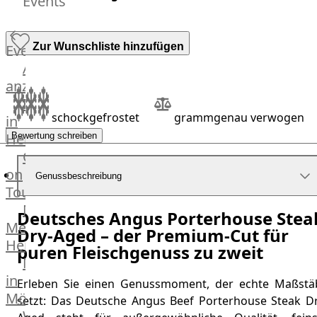
Events
Hardware
Küchenhelfer
Grillgeräte
Zur Wunschliste hinzufügen
Events
Beefer®
Alle
Gasgrills
anzeigen
Big
Fleischkompetenz
Green
schockgefrostet
grammgenau verwogen
in
Egg
Heinsberg
Bewertung schreiben
Grill
OTTO
Nesmuk
on
Genussbeschreibung
Berkel
Tour
Dry
Männer
Deutsches Angus Porterhouse Stea
Aging
Metzger
Dry-Aged – der Premium-Cut für
Schrank
Heinsberg
Bücher
puren Fleischgenuss zu zweit
Markthalle
&
in
Poster
Erleben Sie einen Genussmoment, der echte Maßstä
Mönchengladbach
setzt: Das Deutsche Angus Beef Porterhouse Steak Dr
Weber®