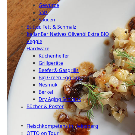
Gewürze
Salz
Saucen
Butter, Fett & Schmalz
ItalianBar Natives Olivenöl Extra BIO
Veggie
Hardware
Küchenhelfer
Grillgeräte
Beefer® Gasgrills
Big Green Egg Grill
Nesmuk
Berkel
Dry Aging Schrank
Bücher & Poster
Events
Fleischkompetenz in Heinsberg
OTTO on Tour