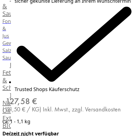
sicher gekühlte Lieferung an Ihrem Wunschtermin
Desserts
&
Saucen
Fonds
&
Jus
Gewürze
Salz
Saucen
Butter,
Fett
&
Schmalz
Trusted Shops Käuferschutz
ItalianBar
127,58 €
Natives
(121,50 € / KG)
Inkl. Mwst., zzgl. Versandkosten
Olivenöl
Extra
ca. 1 - 1,1 kg
BIO
Veggie
Derzeit nicht verfügbar