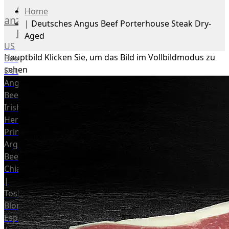
Alle
Home
anzeigen
|
Deutsches Angus Beef Porterhouse Steak Dry-
Rind
Aged
US
Hauptbild
Klicken Sie, um das Bild im Vollbildmodus zu
Beef
sehen
Deutsches
Angus
Beef
Irish
Hereford
Prime
Argentina
Beef
Chianina
|
Toskana
Blonda
Espanola