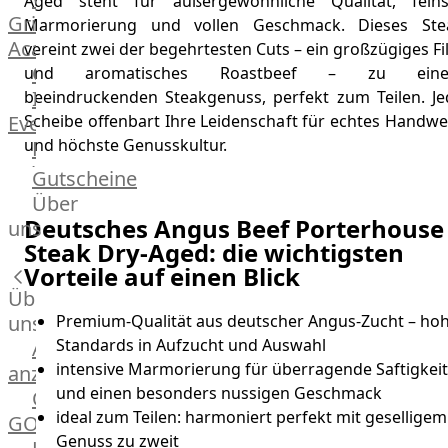
Aged steht für außergewöhnliche Qualität, feins
Grill
Marmorierung und vollen Geschmack. Dieses Ste
Academy
vereint zwei der begehrtesten Cuts – ein großzügiges Fi
OTTO@Home
und aromatisches Roastbeef – zu ein
Individuelle
beeindruckenden Steakgenuss, perfekt zum Teilen. Je
Events
Scheibe offenbart Ihre Leidenschaft für echtes Handwe
und höchste Genusskultur.
Partner
Kalender
Gutscheine
Gästehaus
Über
Villa
Deutsches Angus Beef Porterhouse
uns
Glanzstoff
Steak Dry-Aged: die wichtigsten
Vorteile auf einen Blick
Über
uns
Premium-Qualität aus deutscher Angus-Zucht – ho
Standards in Aufzucht und Auswahl
Alle
intensive Marmorierung für überragende Saftigkeit
anzeigen
und einen besonders nussigen Geschmack
OTTO
ideal zum Teilen: harmoniert perfekt mit geselligem
GOURMET
Genuss zu zweit