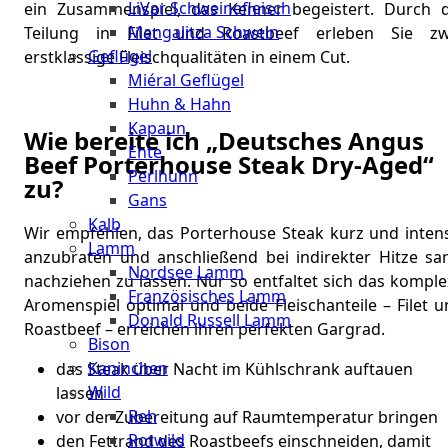
LiVar Schweinefleisch
ein Zusammenspiel, das Kenner begeistert. Durch d
Mangalitza Schwein
Teilung in Filet und Roastbeef erleben Sie zw
Geflügel
erstklassige Fleischqualitäten in einem Cut.
Miéral Geflügel
Huhn & Hahn
Kapaun
Wie bereite ich „Deutsches Angus
Ente
Beef Porterhouse Steak Dry-Aged“
Perlhuhn
zu?
Gans
Kalb
Wir empfehlen, das Porterhouse Steak kurz und intens
Lamm
anzubraten und anschließend bei indirekter Hitze san
Nordsee Lamm
nachziehen zu lassen. Nur so entfaltet sich das kompl
Französisches Lamm
Aromenspiel optimal und beide Fleischanteile – Filet 
Donald Russell Lamm
Roastbeef – erreichen ihren perfekten Gargrad.
Bison
Kaninchen
das Steak über Nacht im Kühlschrank auftauen
Wild
lassen
Reh
vor der Zubereitung auf Raumtemperatur bringen
Rotwild
den Fettrand des Roastbeefs einschneiden, damit