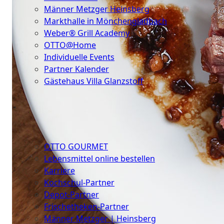
Männer Metzger Heinsberg
Markthalle in Mönchengladbach
Weber® Grill Academy
OTTO@Home
Individuelle Events
Partner Kalender
Gästehaus Villa Glanzstoff
Gutscheine
Über
uns
OTTO GOURMET
Lebensmittel online bestellen
Karriere
Kochschul-Partner
Depot-Partner
Frischetheken-Partner
Männer Metzger | Heinsberg