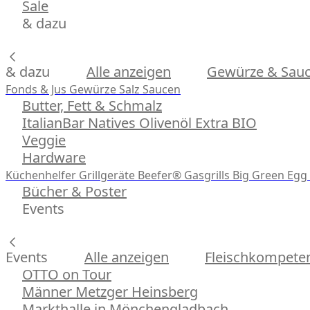
Sale
& dazu
& dazu
Alle anzeigen
Gewürze & Sau
Fonds & Jus
Gewürze
Salz
Saucen
Butter, Fett & Schmalz
ItalianBar Natives Olivenöl Extra BIO
Veggie
Hardware
Küchenhelfer
Grillgeräte
Beefer® Gasgrills
Big Green Egg 
Bücher & Poster
Events
Events
Alle anzeigen
Fleischkompeten
OTTO on Tour
Männer Metzger Heinsberg
Markthalle in Mönchengladbach