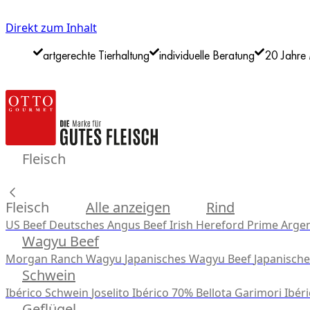
Direkt zum Inhalt
artgerechte Tierhaltung
individuelle Beratung
20 Jahre 
Fleisch
Fleisch
Alle anzeigen
Rind
US Beef
Deutsches Angus Beef
Irish Hereford Prime
Argen
Wagyu Beef
Morgan Ranch Wagyu
Japanisches Wagyu Beef
Japanisch
Schwein
Ibérico Schwein
Joselito Ibérico 70% Bellota
Garimori Ibéri
Geflügel