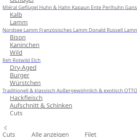
Miéral Geflügel
Huhn & Hahn
Kapaun
Ente
Perlhuhn
Gans
Kalb
Lamm
Nordsee Lamm
Französisches Lamm
Donald Russell Lam
Bison
Kaninchen
Wild
Reh
Rotwild
Elch
Dry-Aged
Burger
Würstchen
Traditionell & klassisch
Außergewöhnlich & exotisch
OTTO
Hackfleisch
Aufschnitt & Schinken
Cuts
Cuts
Alle anzeigen
Filet