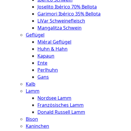
Joselito Ibérico 70% Bellota
Garimori Ibérico 35% Bellota
LiVar Schweinefleisch
Mangalitza Schwein
Geflügel
Miéral Geflügel
Huhn & Hahn
Kapaun
Ente
Perlhuhn
Gans
Kalb
Lamm
Nordsee Lamm
Französisches Lamm
Donald Russell Lamm
Bison
Kaninchen