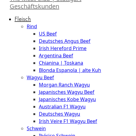
Geschäftskunden
Fleisch
Rind
US Beef
Deutsches Angus Beef
Irish Hereford Prime
Argentina Beef
Chianina | Toskana
Blonda Espanola | alte Kuh
Wagyu Beef
Morgan Ranch Wagyu
Japanisches Wagyu Beef
Japanisches Kobe Wagyu
Australian F1 Wagyu
Deutsches Wagyu
Irish Veire F1 Wagyu Beef
Schwein
Ibérico Schwein