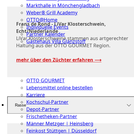
Markthalle in Mönchengladbach
Weber® Grill Academy
OTTO@Home
Frans de Rond - LiVar Klosterschwein,
Individuelle Events
Echt/Niederlande
Partner Kalender
LiVar Klosterschweine stammen aus artgerechter
Gästehaus Villa Glanzstoff
Haltung aus der OTTO GOURMET Region.
Gutscheine
mehr über den Züchter erfahren ⟶
Über
uns
OTTO GOURMET
Lebensmittel online bestellen
Karriere
Kochschul-Partner
Rasse
Depot-Partner
Frischetheken-Partner
Männer Metzger | Heinsberg
Feinkost Stüttgen | Düsseldorf