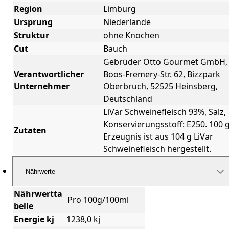
Region
Limburg
Ursprung
Niederlande
Struktur
ohne Knochen
Cut
Bauch
Gebrüder Otto Gourmet GmbH,
Verantwortlicher
Boos-Fremery-Str. 62, Bizzpark
Unternehmer
Oberbruch, 52525 Heinsberg,
Deutschland
LiVar Schweinefleisch 93%, Salz,
Konservierungsstoff: E250. 100 
Zutaten
Erzeugnis ist aus 104 g LiVar
Schweinefleisch hergestellt.
Nährwerte
Nährwertta
Pro 100g/100ml
belle
Energie kj
1238,0 kj