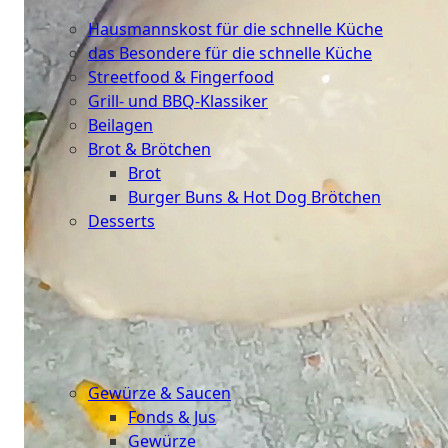
Küche
Hausmannskost für die schnelle Küche
das Besondere für die schnelle Küche
Streetfood & Fingerfood
Grill- und BBQ-Klassiker
Beilagen
Brot & Brötchen
Brot
Burger Buns & Hot Dog Brötchen
Desserts
Neu
Sale
&
dazu
Gewürze & Saucen
Fonds & Jus
Gewürze