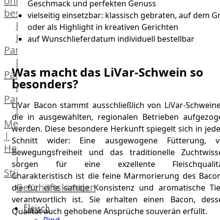
online
Geschmack und perfekten Genuss
bestellen
vielseitig einsetzbar: klassisch gebraten, auf dem Gri
Karriere
oder als Highlight in kreativen Gerichten
Kochschul-
auf Wunschlieferdatum individuell bestellbar
Partner
Depot-
Was macht das LiVar-Schwein so
Partner
besonders?
Frischetheken-
Partner
LiVar Bacon stammt ausschließlich von LiVar-Schweine
Männer
die in ausgewählten, regionalen Betrieben aufgezog
Metzger
werden. Diese besondere Herkunft spiegelt sich in jed
|
Schnitt wider: Eine ausgewogene Fütterung, vi
Heinsberg
Bewegungsfreiheit und das traditionelle Zuchtwiss
Feinkost
sorgen für eine exzellente Fleischqualitä
Stüttgen
Charakteristisch ist die feine Marmorierung des Bacon
|
Geschäftskunden
die für eine saftige Konsistenz und aromatische Tie
Düsseldorf
verantwortlich ist. Sie erhalten einen Bacon, dess
Fleisch
The
Qualität auch gehobene Ansprüche souverän erfüllt.