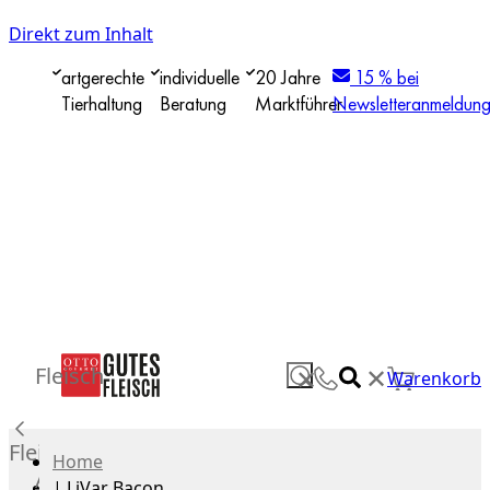
Direkt zum Inhalt
artgerechte
individuelle
20 Jahre
15 % bei
Tierhaltung
Beratung
Marktführer
Newsletteranmeldun
✕
Fleisch
✕
Warenkorb
Fleisch
Home
Alle
|
LiVar Bacon