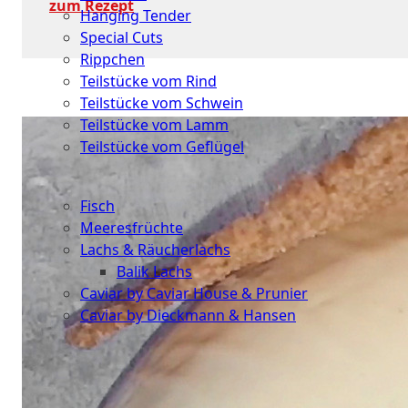
zum Rezept
Hanging Tender
Special Cuts
Rippchen
Teilstücke vom Rind
Teilstücke vom Schwein
Teilstücke vom Lamm
Teilstücke vom Geflügel
Seafood
Fisch
Meeresfrüchte
Lachs & Räucherlachs
Balik Lachs
Caviar by Caviar House & Prunier
Caviar by Dieckmann & Hansen
Probierpakete
Schnelle