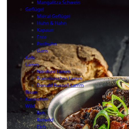
Mangalitza Schwein
Geflügel
Miéral Geflügel
Huhn & Hahn
Kapaun
Ente
Perlhuhn
Gans
Kalb
Lamm
Nordsee Lamm
Französisches Lamm
Donald Russell Lamm
Bison
Kaninchen
Wild
Reh
Rotwild
Elch