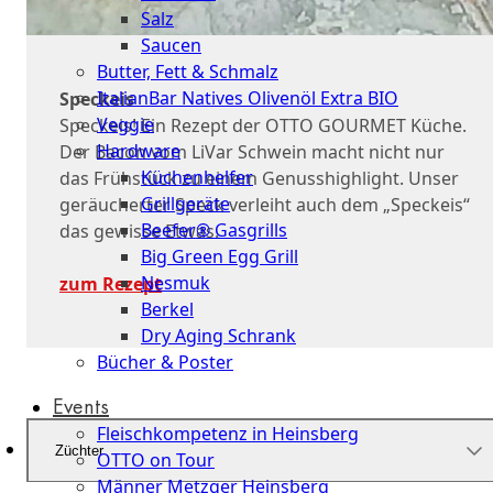
Salz
Saucen
Butter, Fett & Schmalz
ItalianBar Natives Olivenöl Extra BIO
Speckeis
Veggie
Speckeis! Ein Rezept der OTTO GOURMET Küche.
Hardware
Der Bacon vom LiVar Schwein macht nicht nur
Küchenhelfer
das Frühstück zu einem Genusshighlight. Unser
Grillgeräte
geräucherter Speck verleiht auch dem „Speckeis“
Beefer® Gasgrills
das gewisse Etwas.
Big Green Egg Grill
Nesmuk
zum Rezept
Berkel
Dry Aging Schrank
Bücher & Poster
Events
Fleischkompetenz in Heinsberg
Züchter
OTTO on Tour
Männer Metzger Heinsberg