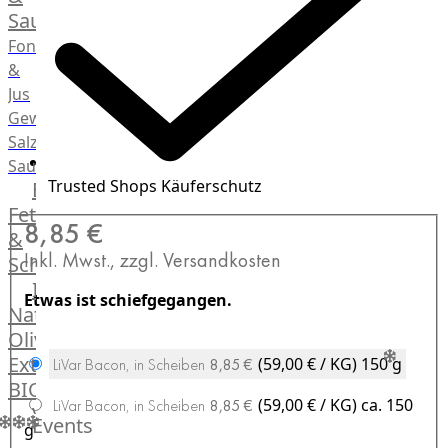
Saucen
Fonds
&
Jus
Gewürze
Salz
Saucen
Trusted Shops Käuferschutz
Butter,
Fett
8,85 €
&
Inkl. Mwst., zzgl. Versandkosten
Schmalz
ItalianBar
Etwas ist schiefgegangen.
Natives
Olivenöl
Extra
(59,00 € / KG)
150 g
LiVar Bacon, in Scheiben
8,85 €
BIO
(59,00 € / KG)
ca. 150
LiVar Bacon, in Scheiben
8,85 €
Veggie
Events
g
Hardware