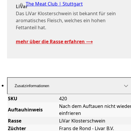
The Meat Club | Stuttgart
LiVar
Das LiVar Klosterschwein ist bekannt für sein
Geschäftskunden
aromatisches Fleisch, welches ein hohen
Fettanteil hat.
mehr über die Rasse erfahren ⟶
Zusatzinformationen
SKU
420
Nach dem Auftauen nicht wiede
Auftauhinweis
einfrieren
Rasse
LiVar Klosterschwein
Züchter
Frans de Rond - Livar B.V.