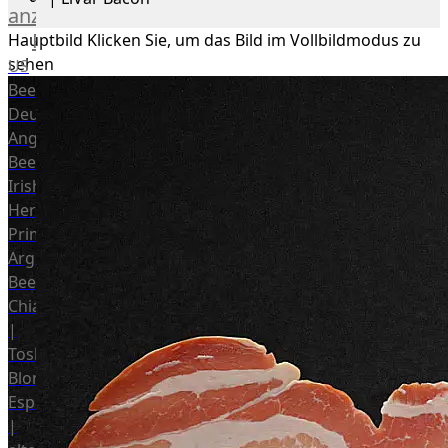
anzeigen
Rind
Hauptbild
Klicken Sie, um das Bild im Vollbildmodus zu
sehen
US
Beef
Deutsches
Angus
Beef
Irish
Hereford
Prime
Argentina
Beef
Chianina
|
Toskana
Blonda
Espanola
|