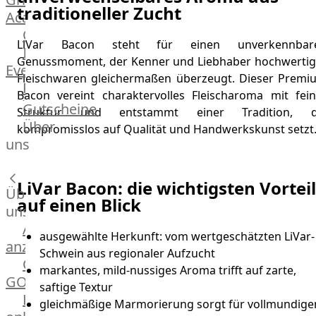
traditioneller Zucht
Academy
OTTO@Home
LiVar Bacon steht für einen unverkennbar
Individuelle
Genussmoment, der Kenner und Liebhaber hochwertig
Events
Fleischwaren gleichermaßen überzeugt. Dieser Premi
Partner
Bacon vereint charaktervolles Fleischaroma mit fein
Kalender
Gutscheine
Struktur und entstammt einer Tradition, d
Gästehaus
Über
kompromisslos auf Qualität und Handwerkskunst setzt
Villa
uns
Glanzstoff
LiVar Bacon: die wichtigsten Vortei
Über
auf einen Blick
uns
Alle
ausgewählte Herkunft: vom wertgeschätzten LiVar-
anzeigen
Schwein aus regionaler Aufzucht
OTTO
markantes, mild-nussiges Aroma trifft auf zarte,
GOURMET
saftige Textur
Lebensmittel
gleichmäßige Marmorierung sorgt für vollmundige