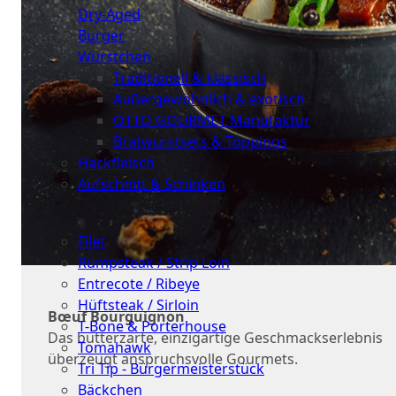
Dry-Aged
Burger
Würstchen
Traditionell & klassisch
Außergewöhnlich & exotisch
OTTO GOURMET Manufaktur
Bratwurstsets & Toppings
Hackfleisch
Aufschnitt & Schinken
Cuts
Filet
Rumpsteak / Strip Loin
Entrecote / Ribeye
Hüftsteak / Sirloin
Bœuf Bourguignon
T-Bone & Porterhouse
Das butterzarte, einzigartige Geschmackserlebnis
Tomahawk
überzeugt anspruchsvolle Gourmets.
Tri Tip - Bürgermeisterstück
Bäckchen