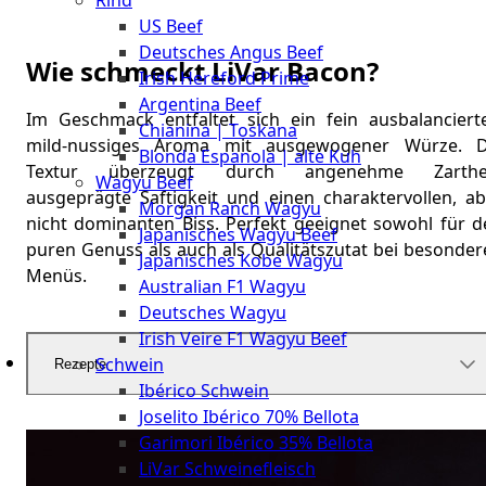
Rind
Meat
US Beef
Club
Deutsches Angus Beef
|
Wie schmeckt LiVar Bacon?
Irish Hereford Prime
Stuttgart
Argentina Beef
Im Geschmack entfaltet sich ein fein ausbalancierte
Chianina | Toskana
mild-nussiges Aroma mit ausgewogener Würze. D
Blonda Espanola | alte Kuh
Textur überzeugt durch angenehme Zarthei
Wagyu Beef
ausgeprägte Saftigkeit und einen charaktervollen, ab
Morgan Ranch Wagyu
nicht dominanten Biss. Perfekt geeignet sowohl für d
Japanisches Wagyu Beef
puren Genuss als auch als Qualitätszutat bei besonder
Japanisches Kobe Wagyu
Menüs.
Australian F1 Wagyu
Deutsches Wagyu
Irish Veire F1 Wagyu Beef
Schwein
Rezepte
Ibérico Schwein
Joselito Ibérico 70% Bellota
Garimori Ibérico 35% Bellota
LiVar Schweinefleisch