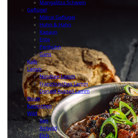
Mangalitza Schwein
Geflügel
Miéral Geflügel
Huhn & Hahn
Kapaun
Ente
Perlhuhn
Gans
Kalb
Lamm
Nordsee Lamm
Französisches Lamm
Donald Russell Lamm
Bison
Kaninchen
Wild
Reh
Rotwild
Elch