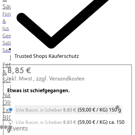
Saucen
Fonds
&
Jus
Gewürze
Salz
Saucen
Trusted Shops Käuferschutz
Butter,
Fett
8,85 €
&
Inkl. Mwst., zzgl. Versandkosten
Schmalz
ItalianBar
Etwas ist schiefgegangen.
Natives
Olivenöl
Extra
(59,00 € / KG)
150 g
LiVar Bacon, in Scheiben
8,85 €
BIO
(59,00 € / KG)
ca. 150
LiVar Bacon, in Scheiben
8,85 €
Veggie
Events
g
Hardware