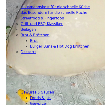
Küche
Hausmannskost für die schnelle Küche
das Besondere für die schnelle Küche
Streetfood & Fingerfood
Grill- und BBQ-Klassiker
Beilagen
Brot & Brötchen
Brot
Burger Buns & Hot Dog Brötchen
Desserts
Neu
Sale
&
dazu
Gewürze & Saucen
Fonds & Jus
Gewürze