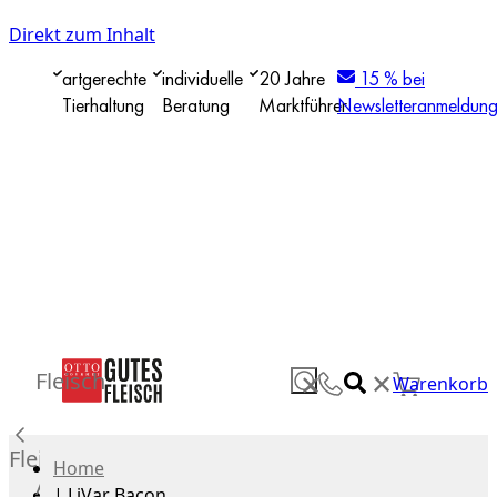
Direkt zum Inhalt
artgerechte
individuelle
20 Jahre
15 % bei
Tierhaltung
Beratung
Marktführer
Newsletteranmeldun
✕
Fleisch
✕
Warenkorb
Fleisch
Home
Alle
|
LiVar Bacon