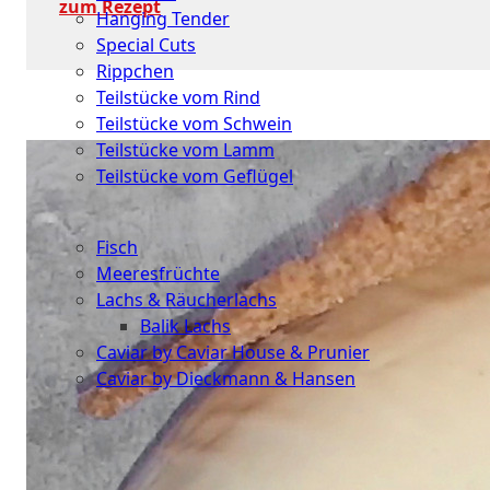
zum Rezept
Hanging Tender
Special Cuts
Rippchen
Teilstücke vom Rind
Teilstücke vom Schwein
Teilstücke vom Lamm
Teilstücke vom Geflügel
Seafood
Fisch
Meeresfrüchte
Lachs & Räucherlachs
Balik Lachs
Caviar by Caviar House & Prunier
Caviar by Dieckmann & Hansen
Probierpakete
Schnelle