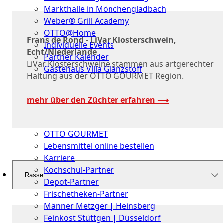
Markthalle in Mönchengladbach
Weber® Grill Academy
OTTO@Home
Frans de Rond - LiVar Klosterschwein,
Individuelle Events
Echt/Niederlande
Partner Kalender
LiVar Klosterschweine stammen aus artgerechter
Gästehaus Villa Glanzstoff
Haltung aus der OTTO GOURMET Region.
Gutscheine
mehr über den Züchter erfahren ⟶
Über
uns
OTTO GOURMET
Lebensmittel online bestellen
Karriere
Kochschul-Partner
Rasse
Depot-Partner
Frischetheken-Partner
Männer Metzger | Heinsberg
Feinkost Stüttgen | Düsseldorf