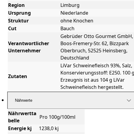
Region
Limburg
Ursprung
Niederlande
Struktur
ohne Knochen
Cut
Bauch
Gebrüder Otto Gourmet GmbH,
Verantwortlicher
Boos-Fremery-Str. 62, Bizzpark
Unternehmer
Oberbruch, 52525 Heinsberg,
Deutschland
LiVar Schweinefleisch 93%, Salz,
Konservierungsstoff: E250. 100 
Zutaten
Erzeugnis ist aus 104 g LiVar
Schweinefleisch hergestellt.
Nährwerte
Nährwertta
Pro 100g/100ml
belle
Energie kj
1238,0 kj