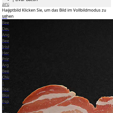
anzeigen
Rind
Hauptbild
Klicken Sie, um das Bild im Vollbildmodus zu
sehen
US
Beef
Deutsches
Angus
Beef
Irish
Hereford
Prime
Argentina
Beef
Chianina
|
Toskana
Blonda
Espanola
|