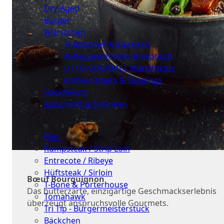
Dry-Aged
Burger
Würstchen
Traditionell & klassisch
Außergewöhnlich & exotisch
OTTO GOURMET Manufaktur
Bratwurstsets & Toppings
Hackfleisch
Aufschnitt & Schinken
Cuts
Filet
Rumpsteak / Strip Loin
Entrecote / Ribeye
Hüftsteak / Sirloin
Bœuf Bourguignon
T-Bone & Porterhouse
Das butterzarte, einzigartige Geschmackserlebnis
Tomahawk
überzeugt anspruchsvolle Gourmets.
Tri Tip - Bürgermeisterstück
Bäckchen