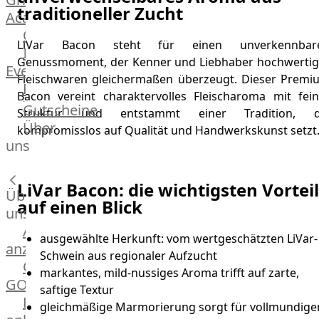
traditioneller Zucht
Academy
OTTO@Home
LiVar Bacon steht für einen unverkennbar
Individuelle
Genussmoment, der Kenner und Liebhaber hochwertig
Events
Fleischwaren gleichermaßen überzeugt. Dieser Premi
Partner
Bacon vereint charaktervolles Fleischaroma mit fein
Kalender
Gutscheine
Struktur und entstammt einer Tradition, d
Gästehaus
Über
kompromisslos auf Qualität und Handwerkskunst setzt
Villa
uns
Glanzstoff
LiVar Bacon: die wichtigsten Vortei
Über
auf einen Blick
uns
Alle
ausgewählte Herkunft: vom wertgeschätzten LiVar-
anzeigen
Schwein aus regionaler Aufzucht
OTTO
markantes, mild-nussiges Aroma trifft auf zarte,
GOURMET
saftige Textur
Lebensmittel
gleichmäßige Marmorierung sorgt für vollmundige