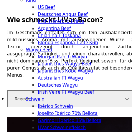
Rind
Meat
US Beef
Club
Deutsches Angus Beef
|
Wie schmeckt LiVar Bacon?
Irish Hereford Prime
Stuttgart
Argentina Beef
Im Geschmack entfaltet sich ein fein ausbalancierte
Chianina | Toskana
mild-nussiges Aroma mit ausgewogener Würze. D
Blonda Espanola | alte Kuh
Textur überzeugt durch angenehme Zarthei
Wagyu Beef
ausgeprägte Saftigkeit und einen charaktervollen, ab
Morgan Ranch Wagyu
nicht dominanten Biss. Perfekt geeignet sowohl für d
Japanisches Wagyu Beef
puren Genuss als auch als Qualitätszutat bei besonder
Japanisches Kobe Wagyu
Menüs.
Australian F1 Wagyu
Deutsches Wagyu
Irish Veire F1 Wagyu Beef
Schwein
Rezepte
Ibérico Schwein
Joselito Ibérico 70% Bellota
Garimori Ibérico 35% Bellota
LiVar Schweinefleisch