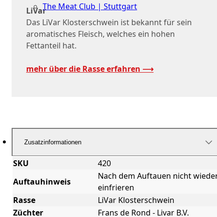
The Meat Club | Stuttgart
LiVar
Das LiVar Klosterschwein ist bekannt für sein
Geschäftskunden
aromatisches Fleisch, welches ein hohen
Fettanteil hat.
mehr über die Rasse erfahren ⟶
Zusatzinformationen
SKU
420
Nach dem Auftauen nicht wiede
Auftauhinweis
einfrieren
Rasse
LiVar Klosterschwein
Züchter
Frans de Rond - Livar B.V.