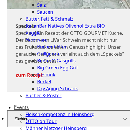
Salz
Saucen
Butter, Fett & Schmalz
ItalianBar Natives Olivenöl Extra BIO
Speckeis
Veggie
Speckeis! Ein Rezept der OTTO GOURMET Küche.
Hardware
Der Bacon vom LiVar Schwein macht nicht nur
Küchenhelfer
das Frühstück zu einem Genusshighlight. Unser
Grillgeräte
geräucherter Speck verleiht auch dem „Speckeis“
Beefer® Gasgrills
das gewisse Etwas.
Big Green Egg Grill
Nesmuk
zum Rezept
Berkel
Dry Aging Schrank
Bücher & Poster
Events
Fleischkompetenz in Heinsberg
Züchter
OTTO on Tour
Männer Metzger Heinsberg