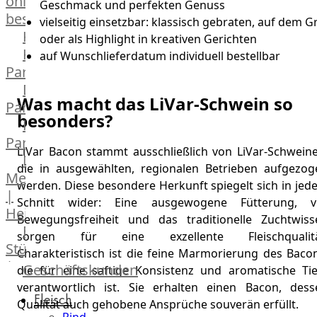
online
Geschmack und perfekten Genuss
bestellen
vielseitig einsetzbar: klassisch gebraten, auf dem Gri
Karriere
oder als Highlight in kreativen Gerichten
Kochschul-
auf Wunschlieferdatum individuell bestellbar
Partner
Depot-
Was macht das LiVar-Schwein so
Partner
besonders?
Frischetheken-
Partner
LiVar Bacon stammt ausschließlich von LiVar-Schweine
Männer
die in ausgewählten, regionalen Betrieben aufgezog
Metzger
werden. Diese besondere Herkunft spiegelt sich in jed
|
Schnitt wider: Eine ausgewogene Fütterung, vi
Heinsberg
Bewegungsfreiheit und das traditionelle Zuchtwiss
Feinkost
sorgen für eine exzellente Fleischqualitä
Stüttgen
Charakteristisch ist die feine Marmorierung des Bacon
|
Geschäftskunden
die für eine saftige Konsistenz und aromatische Tie
Düsseldorf
verantwortlich ist. Sie erhalten einen Bacon, dess
Fleisch
The
Qualität auch gehobene Ansprüche souverän erfüllt.