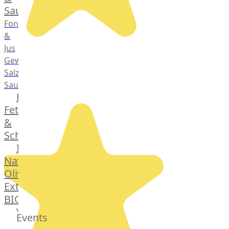
Saucen
Fonds
&
Jus
Gewürze
Salz
Saucen
Butter,
Fett
&
Schmalz
ItalianBar
Natives
Olivenöl
Extra
BIO
Veggie
Events
Hardware