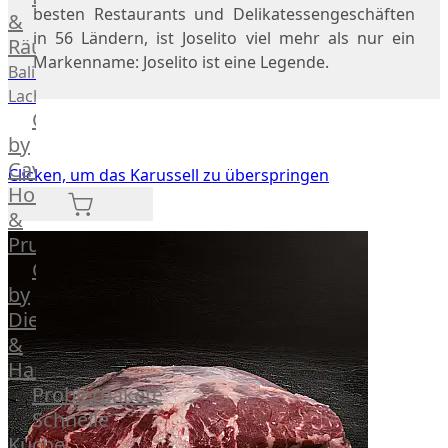
besten Restaurants und Delikatessengeschäften
Geflügel
Rind
&
in 56 Ländern, ist Joselito viel mehr als nur ein
Räucherlachs
Teilstücke
Miéral
Markenname: Joselito ist eine Legende.
vom
Geflügel
Balik
Huhn
Schwein
Lachs
Caviar
&
Teilstücke
Hahn
by
vom
Kapaun
Caviar
Lamm
Clicken, um das Karussell zu überspringen
Ente
House
Teilstücke
Perlhuhn
&
vom
Gans
Prunier
Geflügel
Kalb
Caviar
Lamm
by
Nordsee
Dieckmann
Lamm
&
Französisches
Hansen
Lamm
Probierpakete
Donald
Schnelle
Russell
Küche