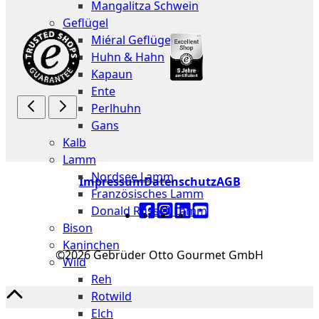
Mangalitza Schwein
Geflügel
Miéral Geflügel
Huhn & Hahn
Kapaun
Ente
Perlhuhn
Gans
Kalb
Lamm
Nordsee Lamm
Impressum
Datenschutz
AGB
Französisches Lamm
Donald Russell Lamm
Bison
Kaninchen
©2026 Gebrüder Otto Gourmet GmbH
Wild
Reh
Rotwild
Elch