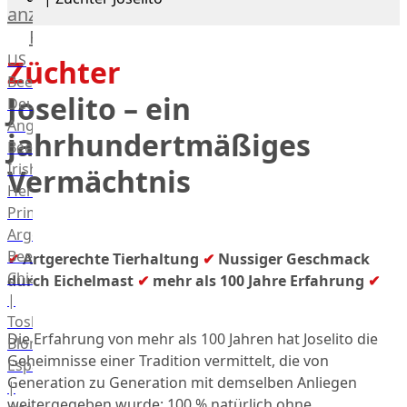
anzeigen
Rind
US
Züchter
Beef
Joselito – ein
Deutsches
Angus
jahrhundertmäßiges
Beef
Irish
Vermächtnis
Hereford
Prime
Argentina
Beef
✔
Artgerechte Tierhaltung
✔
Nussiger Geschmack
Chianina
durch Eichelmast
✔
mehr als 100 Jahre Erfahrung
✔
|
Toskana
Die Erfahrung von mehr als 100 Jahren hat Joselito die
Blonda
Geheimnisse einer Tradition vermittelt, die von
Espanola
Generation zu Generation mit demselben Anliegen
|
weitergegeben wurde: 100 % natürlich ohne