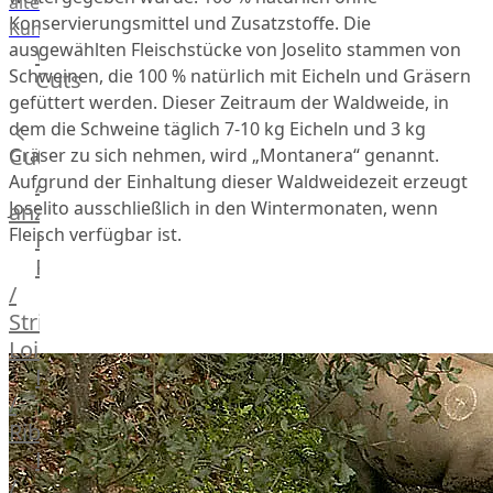
alte
Konservierungsmittel und Zusatzstoffe. Die
Kuh
ausgewählten Fleischstücke von Joselito stammen von
Wagyu
Schweinen, die 100 % natürlich mit Eicheln und Gräsern
Cuts
Beef
gefüttert werden. Dieser Zeitraum der Waldweide, in
Morgan
dem die Schweine täglich 7-10 kg Eicheln und 3 kg
Ranch
Cuts
Gräser zu sich nehmen, wird „Montanera“ genannt.
Wagyu
Alle
Aufgrund der Einhaltung dieser Waldweidezeit erzeugt
Japanisches
Joselito ausschließlich in den Wintermonaten, wenn
anzeigen
Wagyu
Fleisch verfügbar ist.
Filet
Beef
Rumpsteak
Japanisches
/
Kobe
Strip
Wagyu
Loin
Australian
F1
Entrecote
Wagyu
/
Deutsches
Ribeye
Wagyu
Hüftsteak
Irish
/