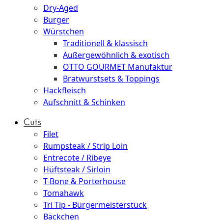
Dry-Aged
Burger
Würstchen
Traditionell & klassisch
Außergewöhnlich & exotisch
OTTO GOURMET Manufaktur
Bratwurstsets & Toppings
Hackfleisch
Aufschnitt & Schinken
Cuts
Filet
Rumpsteak / Strip Loin
Entrecote / Ribeye
Hüftsteak / Sirloin
T-Bone & Porterhouse
Tomahawk
Tri Tip - Bürgermeisterstück
Bäckchen