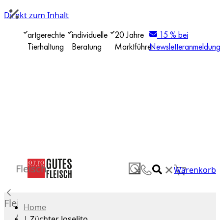
Direkt zum Inhalt
artgerechte
individuelle
20 Jahre
15 % bei
Tierhaltung
Beratung
Marktführer
Newsletteranmeldun
✕
Fleisch
✕
Warenkorb
Fleisch
Home
Alle
|
Züchter Joselito