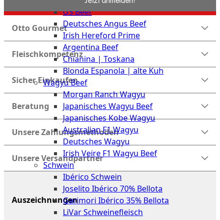
Rind
Meat
US Beef
Club
Deutsches Angus Beef
|
Otto Gourmet
Irish Hereford Prime
Stuttgart
Argentina Beef
Fleischkompetenz
Chianina | Toskana
Blonda Espanola | alte Kuh
Sicher Einkaufen
Wagyu Beef
Morgan Ranch Wagyu
Japanisches Wagyu Beef
Beratung
Japanisches Kobe Wagyu
Australian F1 Wagyu
Unsere Zahlungsmethoden
Deutsches Wagyu
Irish Veire F1 Wagyu Beef
Unsere Versandpartner
Schwein
Ibérico Schwein
Joselito Ibérico 70% Bellota
Auszeichnungen
Garimori Ibérico 35% Bellota
LiVar Schweinefleisch