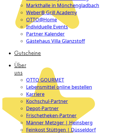
Markthalle in Mönchengladbach
Weber® Grill Academy
OTTO@Home
Individuelle Events
Partner Kalender
Gästehaus Villa Glanzstoff
Gutscheine
Über
uns
OTTO GOURMET
Lebensmittel online bestellen
Karriere
Kochschul-Partner
Depot-Partner
Frischetheken-Partner
Männer Metzger | Heinsberg
Feinkost Stüttgen | Düsseldorf