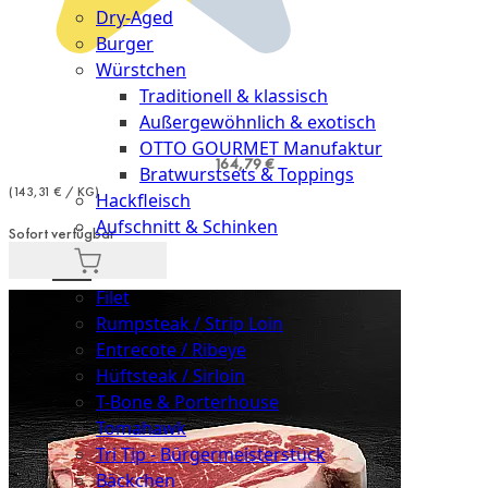
Dry-Aged
Burger
Würstchen
Traditionell & klassisch
Außergewöhnlich & exotisch
OTTO GOURMET Manufaktur
164,79 €
Bratwurstsets & Toppings
(143,31 € / KG)
Hackfleisch
Aufschnitt & Schinken
Sofort verfügbar
Cuts
Filet
Rumpsteak / Strip Loin
Entrecote / Ribeye
Hüftsteak / Sirloin
T-Bone & Porterhouse
Tomahawk
Tri Tip - Bürgermeisterstück
Bäckchen