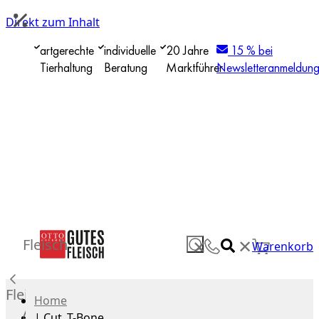
Direkt zum Inhalt
artgerechte
individuelle
20 Jahre
15 % bei
Tierhaltung
Beratung
Marktführer
Newsletteranmeldun
✕
Fleisch
✕
Warenkorb
Fleisch
Home
Alle
|
Cut_T-Bone