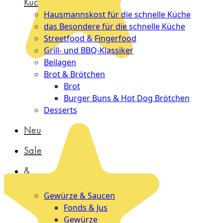
Küche
Hausmannskost für die schnelle Küche
das Besondere für die schnelle Küche
Streetfood & Fingerfood
Grill- und BBQ-Klassiker
Beilagen
Brot & Brötchen
Brot
Burger Buns & Hot Dog Brötchen
Desserts
Neu
Sale
&
dazu
Gewürze & Saucen
Fonds & Jus
Gewürze