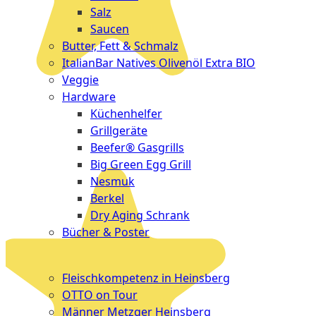
Salz
Saucen
Butter, Fett & Schmalz
ItalianBar Natives Olivenöl Extra BIO
Veggie
Hardware
Küchenhelfer
Grillgeräte
Beefer® Gasgrills
Big Green Egg Grill
Nesmuk
Berkel
Dry Aging Schrank
Bücher & Poster
Events
Fleischkompetenz in Heinsberg
OTTO on Tour
Männer Metzger Heinsberg