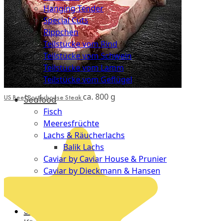
Hanging Tender
Special Cuts
Rippchen
Teilstücke vom Rind
Teilstücke vom Schwein
Teilstücke vom Lamm
Teilstücke vom Geflügel
ca. 800 g
US Beef Porterhouse Steak
Seafood
Fisch
Meeresfrüchte
Lachs & Räucherlachs
Balik Lachs
Caviar by Caviar House & Prunier
Caviar by Dieckmann & Hansen
Probierpakete
Schnelle