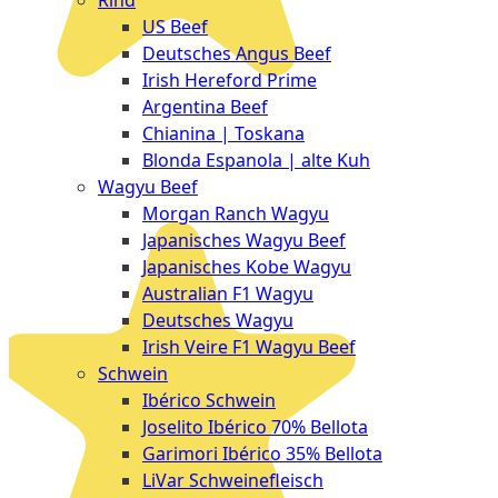
Rind
Meat
US Beef
Club
Deutsches Angus Beef
|
Irish Hereford Prime
Stuttgart
Argentina Beef
Chianina | Toskana
Blonda Espanola | alte Kuh
Wagyu Beef
Morgan Ranch Wagyu
Japanisches Wagyu Beef
Japanisches Kobe Wagyu
Australian F1 Wagyu
Deutsches Wagyu
Irish Veire F1 Wagyu Beef
Schwein
Ibérico Schwein
Joselito Ibérico 70% Bellota
Garimori Ibérico 35% Bellota
LiVar Schweinefleisch