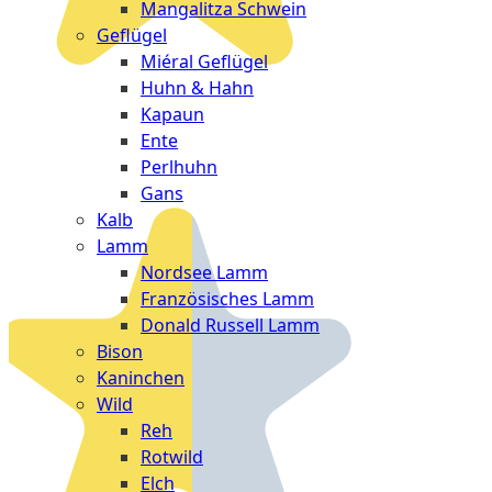
Mangalitza Schwein
Geflügel
Miéral Geflügel
Huhn & Hahn
Kapaun
Ente
Perlhuhn
Gans
Kalb
Lamm
Nordsee Lamm
Französisches Lamm
Donald Russell Lamm
Bison
Kaninchen
Wild
Reh
Rotwild
Elch