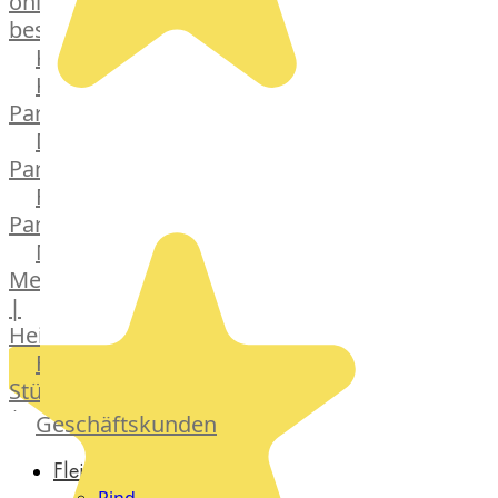
online
bestellen
Karriere
Kochschul-
Partner
Depot-
Partner
Frischetheken-
Partner
Männer
Metzger
|
Heinsberg
Feinkost
Stüttgen
|
Geschäftskunden
Düsseldorf
Fleisch
The