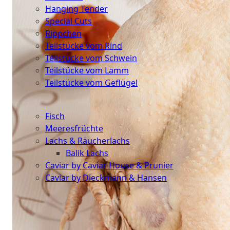
Hanging Tender
Special Cuts
Rippchen
Teilstücke vom Rind
Teilstücke vom Schwein
Teilstücke vom Lamm
Teilstücke vom Geflügel
Seafood
Fisch
Meeresfrüchte
Lachs & Räucherlachs
Balik Lachs
Caviar by Caviar House & Prunier
Caviar by Dieckmann & Hansen
Probierpakete
Schnelle