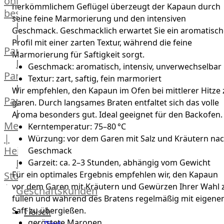
online
herkömmlichem Geflügel überzeugt der Kapaun durch
bestellen
seine feine Marmorierung und den intensiven
Karriere
Geschmack. Geschmacklich erwartet Sie ein aromatisch
Kochschul-
Profil mit einer zarten Textur, während die feine
Partner
Marmorierung für Saftigkeit sorgt.
Depot-
Geschmack: aromatisch, intensiv, unverwechselbar
Partner
Textur: zart, saftig, fein marmoriert
Frischetheken-
Wir empfehlen, den Kapaun im Ofen bei mittlerer Hitze 
Partner
garen. Durch langsames Braten entfaltet sich das volle
Männer
Aroma besonders gut. Ideal geeignet für den Backofen.
Metzger
Kerntemperatur: 75–80 °C
|
Würzung: vor dem Garen mit Salz und Kräutern na
Heinsberg
Geschmack
Feinkost
Garzeit: ca. 2–3 Stunden, abhängig vom Gewicht
Stüttgen
Für ein optimales Ergebnis empfehlen wir, den Kapaun
vor dem Garen mit Kräutern und Gewürzen Ihrer Wahl 
|
Geschäftskunden
füllen und während des Bratens regelmäßig mit eigen
Düsseldorf
Fleisch
Saft zu übergießen.
The
geröstete Maronen