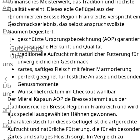
kulinarisches Meisterwerk, das Tradition und höchste
Academy
Qualität vereint. Dieses edle Geflügel aus der
OTTO@Home
renommierten Bresse-Region Frankreichs verspricht ei
Individuelle
Geschmackserlebnis, das selbst anspruchsvollste
Events
Gaumen begeistert.
Partner
geschützte Ursprungsbezeichnung (AOP) garantier
Kalender
authentische Herkunft und Qualität
Gutscheine
Gästehaus
traditionelle Aufzucht mit natürlicher Fütterung für
Über
Villa
unvergleichlichen Geschmack
uns
zartes, saftiges Fleisch mit feiner Marmorierung
Glanzstoff
perfekt geeignet für festliche Anlässe und besonde
Genussmomente
Über
Wunschlieferdatum im Checkout wählbar
uns
Der Miéral Kapaun AOP de Bresse stammt aus der
Alle
traditionsreichen Bresse-Region in Frankreich und wird
anzeigen
aus speziell ausgewählten Hähnen gewonnen.
OTTO
Charakteristisch für dieses Geflügel ist die artgerechte
GOURMET
Aufzucht und natürliche Fütterung, die für ein besonde
Lebensmittel
zartes und saftiges Fleisch sorgt. Im Vergleich zu