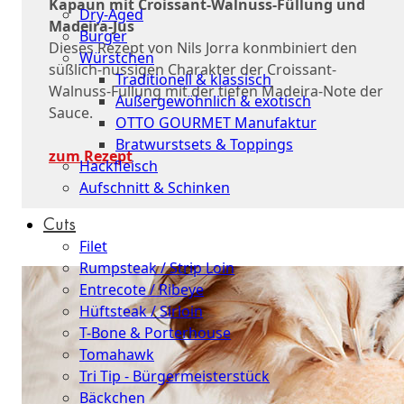
Kapaun mit Croissant-Walnuss-Füllung und
Dry-Aged
Madeira-Jus
Burger
Dieses Rezept von Nils Jorra konmbiniert den
Würstchen
süßlich-nussigen Charakter der Croissant-
Traditionell & klassisch
Walnuss-Füllung mit der tiefen Madeira-Note der
Außergewöhnlich & exotisch
Sauce.
OTTO GOURMET Manufaktur
Bratwurstsets & Toppings
zum Rezept
Hackfleisch
Aufschnitt & Schinken
Cuts
Filet
Rumpsteak / Strip Loin
Entrecote / Ribeye
Hüftsteak / Sirloin
T-Bone & Porterhouse
Tomahawk
Tri Tip - Bürgermeisterstück
Bäckchen