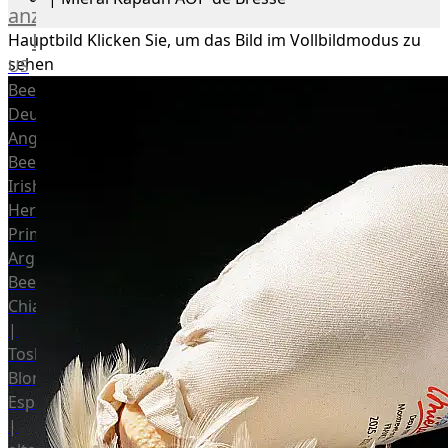
anzeigen
Rind
Hauptbild
Klicken Sie, um das Bild im Vollbildmodus zu
sehen
US
Beef
Deutsches
Angus
Beef
Irish
Hereford
Prime
Argentina
Beef
Chianina
|
Toskana
Blonda
Espanola
|