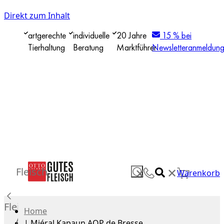
Direkt zum Inhalt
artgerechte
individuelle
20 Jahre
15 % bei
Tierhaltung
Beratung
Marktführer
Newsletteranmeldun
✕
Fleisch
✕
Warenkorb
Fleisch
Home
Alle
|
Miéral Kapaun AOP de Bresse