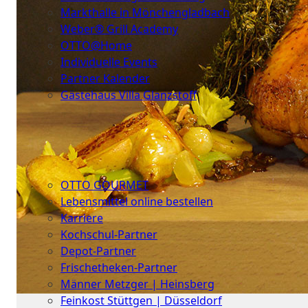
Markthalle in Mönchengladbach
Weber® Grill Academy
OTTO@Home
Individuelle Events
Partner Kalender
Gästehaus Villa Glanzstoff
Gutscheine
Über
uns
OTTO GOURMET
Lebensmittel online bestellen
Karriere
Kochschul-Partner
Depot-Partner
Frischetheken-Partner
Männer Metzger | Heinsberg
Feinkost Stüttgen | Düsseldorf