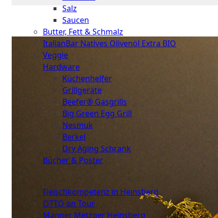
Salz
Saucen
Butter, Fett & Schmalz
ItalianBar Natives Olivenöl Extra BIO
Veggie
Hardware
Küchenhelfer
Grillgeräte
Beefer® Gasgrills
Big Green Egg Grill
Nesmuk
Berkel
Dry Aging Schrank
Bücher & Poster
Events
Fleischkompetenz in Heinsberg
OTTO on Tour
Männer Metzger Heinsberg