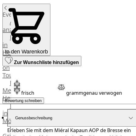
Küchenhelfer
Grillgeräte
Events
Beefer®
Alle
Gasgrills
anzeigen
Big
Fleischkompetenz
Green
in
Egg
Heinsberg
In den Warenkorb
Grill
OTTO
Zur Wunschliste hinzufügen
Nesmuk
on
Berkel
Tour
Dry
Männer
Aging
Metzger
Schrank
frisch
grammgenau verwogen
Heinsberg
Bücher
Bewertung schreiben
Markthalle
&
in
Poster
Genussbeschreibung
Mönchengladbach
Weber®
Erleben Sie mit dem Miéral Kapaun AOP de Bresse ein
Grill