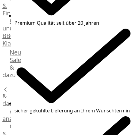
&
Manufaktur
Fingerfood
Bratwurstsets
Grill-
&
Premium Qualität seit über 20 Jahren
und
Toppings
BBQ-
Hackfleisch
Klassiker
Aufschnitt
&
Beilagen
Neu
Schinken
Brot
Sale
&
&
Brötchen
dazu
Brot
Burger
&
Buns
&
dazu
Hot
Alle
sicher gekühlte Lieferung an Ihrem Wunschtermin
Dog
anzeigen
Brötchen
Gewürze
Desserts
&