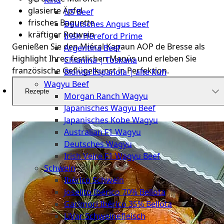
Rind
Meat
glasierte Äpfel
US Beef
Club
frisches Baguette
Deutsches Angus Beef
|
kräftiger Rotwein
Irish Hereford Prime
Stuttgart
Genießen Sie den Miéral Kapaun AOP de Bresse als
Argentina Beef
Highlight Ihres festlichen Menüs und erleben Sie
Chianina | Toskana
französische Geflügelkunst in Perfektion.
Blonda Espanola | alte Kuh
Wagyu Beef
Rezepte
Morgan Ranch Wagyu
Japanisches Wagyu Beef
Japanisches Kobe Wagyu
Australian F1 Wagyu
Deutsches Wagyu
Irish Veire F1 Wagyu Beef
Schwein
Ibérico Schwein
Joselito Ibérico 70% Bellota
Garimori Ibérico 35% Bellota
LiVar Schweinefleisch