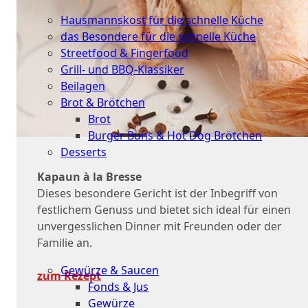
Küche
Hausmannskost für die schnelle Küche
das Besondere für die schnelle Küche
Streetfood & Fingerfood
Grill- und BBQ-Klassiker
Beilagen
Brot & Brötchen
Brot
Burger Buns & Hot Dog Brötchen
Desserts
Kapaun à la Bresse
Neu
Dieses besondere Gericht ist der Inbegriff von
Sale
festlichem Genuss und bietet sich ideal für einen
unvergesslichen Dinner mit Freunden oder der
&
Familie an.
dazu
Gewürze & Saucen
zum Rezept
Fonds & Jus
Gewürze