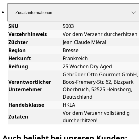
Zusatzinformationen
SKU
5003
Verzehrhinweis
Vor dem Verzehr durcherhitzen
Züchter
Jean Claude Miéral
Region
Bresse
Herkunft
Frankreich
Reifung
25 Wochen Dry-Aged
Gebrüder Otto Gourmet GmbH,
Verantwortlicher
Boos-Fremery-Str. 62, Bizzpark
Unternehmer
Oberbruch, 52525 Heinsberg,
Deutschland
Handelsklasse
HKLA
Vor dem Verzehr vollständig
Zutaten
durcherhitzen!
Auch beliebt bei unseren Kunden: