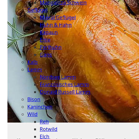
Mangalitza Schwein
Geflügel
Miéral Geflügel
Huhn & Hahn
Kapaun
Ente
Perlhuhn
Gans
Kalb
Lamm
Nordsee Lamm
Französisches Lamm
Donald Russell Lamm
Bison
Kaninchen
Wild
Reh
Rotwild
Elch