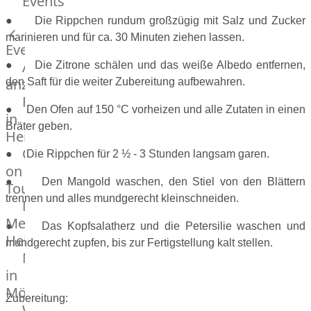
Events
Hardware
● Die Rippchen rundum großzügig mit Salz und Zucker
Küchenhelfer
marinieren und für ca. 30 Minuten ziehen lassen.
Grillgeräte
Events
Beefer®
Alle
● Die Zitrone schälen und das weiße Albedo entfernen,
Gasgrills
anzeigen
den Saft für die weiter Zubereitung aufbewahren.
Big
Fleischkompetenz
● Den Ofen auf 150 °C vorheizen und alle Zutaten in einen
Green
in
Bräter geben.
Egg
Heinsberg
Grill
OTTO
● Die Rippchen für 2 ½ - 3 Stunden langsam garen.
Nesmuk
on
Berkel
● Den Mangold waschen, den Stiel von den Blättern
Tour
Dry
trennen und alles mundgerecht kleinschneiden.
Männer
Aging
Metzger
● Das Kopfsalatherz und die Petersilie waschen und
Schrank
Heinsberg
Bücher
mundgerecht zupfen, bis zur Fertigstellung kalt stellen.
Markthalle
&
in
Poster
Mönchengladbach
Zubereitung:
Weber®