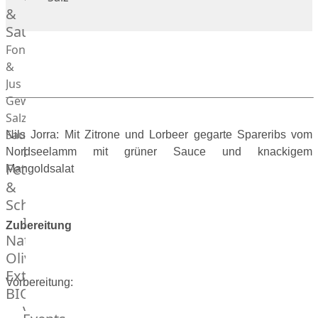
Desserts
&
Saucen
Fonds
&
Jus
Gewürze
Salz
Saucen
Nils Jorra: Mit Zitrone und Lorbeer gegarte Spareribs vom
Butter,
Nordseelamm mit grüner Sauce und knackigem
Fett
Mangoldsalat
&
Schmalz
ItalianBar
Zubereitung
Natives
Olivenöl
Extra
Vorbereitung:
BIO
Veggie