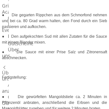
Grill
Academy
● Die gegarten Rippchen aus dem Schmorfond nehmen
OTTO@Home
und bei ca. 80 Grad warm halten, den Fond durch ein Sieb
Individuelle
passieren und aufkochen.
Events
Partner
● Den aufgekochten Sud mit allen Zutaten für die Sauce
Kalender
mit einem Blender mixen.
Gutscheine
Gästehaus
Über
● Die Sauce mit einer Prise Salz und Zitronensaft
Villa
uns
abschmecken.
Glanzstoff
Über
Fertigstellung:
uns
Alle
anzeigen
OTTO
● Die gewürfelten Mangoldstiele ca. 2 Minuten in
GOURMET
Pflanzenöl anbraten, anschließend die Erbsen und die
Mangoldblätter zugeben und für weitere 2 Minuten braten.