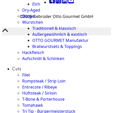
Elch
Dry-Aged
Burger
©2026 Gebrüder Otto Gourmet GmbH
Würstchen
Traditionell & klassisch
Außergewöhnlich & exotisch
OTTO GOURMET Manufaktur
Bratwurstsets & Toppings
Hackfleisch
Aufschnitt & Schinken
Cuts
Filet
Rumpsteak / Strip Loin
Entrecote / Ribeye
Hüftsteak / Sirloin
T-Bone & Porterhouse
Tomahawk
Tri Tip - Bürgermeisterstück