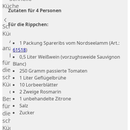
Russell
Küche
Lamm
Zutaten für 4 Personen
Bison
Kaninchen
Für die Rippchen:
Schnelle
Wild
Küche
Reh
Alle
1 Packung Spareribs vom Nordseelamm (Art.:
Rotwild
anzeigen
61518
)
Elch
Hausmannskost
0,5 Liter Weißwein (vorzughsweide Sauvignon
Dry-
für
Blanc)
Aged
die
250 Gramm passierte Tomaten
Burger
schnelle
1 Liter Geflügelbrühe
Würstchen
Küche
10 Lorbeerblätter
Traditionell
das
2 Zweige Rosmarin
&
Besondere
1 unbehandelte Zitrone
klassisch
für
Salz
Außergewöhnlich
die
Zucker
&
schnelle
exotisch
Küche
OTTO