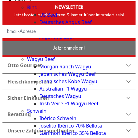
The
Rind
NEWSLETTER
Meat
Jetzt kostenlos abonnieren & immer früher informiert sein!
US Beef
Club
Deutsches Angus Beef
|
Irish Hereford Prime
Stuttgart
Argentina Beef
Chianina | Toskana
Jetzt anmelden!
Blonda Espanola | alte Kuh
Wagyu Beef
Otto Gourmet
Morgan Ranch Wagyu
Japanisches Wagyu Beef
Japanisches Kobe Wagyu
Fleischkompetenz
Australian F1 Wagyu
Deutsches Wagyu
Sicher Einkaufen
Irish Veire F1 Wagyu Beef
Schwein
Beratung
Ibérico Schwein
Joselito Ibérico 70% Bellota
Unsere Zahlungsmethoden
Garimori Ibérico 35% Bellota