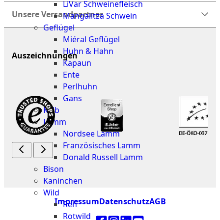
LiVar Schweinefleisch
Unsere Versandpartner
Mangalitza Schwein
Geflügel
Miéral Geflügel
Huhn & Hahn
Auszeichnungen
Kapaun
Ente
Perlhuhn
Gans
Kalb
Lamm
Nordsee Lamm
Französisches Lamm
Donald Russell Lamm
Bison
Kaninchen
Wild
Impressum
Datenschutz
AGB
Reh
Rotwild