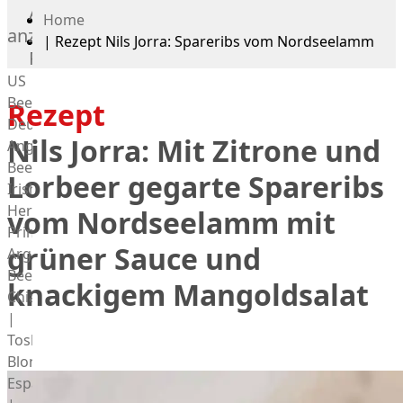
Alle
Home
anzeigen
|
Rezept Nils Jorra: Spareribs vom Nordseelamm
Rind
US
Beef
Rezept
Deutsches
Nils Jorra: Mit Zitrone und
Angus
Beef
Lorbeer gegarte Spareribs
Irish
Hereford
vom Nordseelamm mit
Prime
grüner Sauce und
Argentina
Beef
knackigem Mangoldsalat
Chianina
|
Toskana
Blonda
Espanola