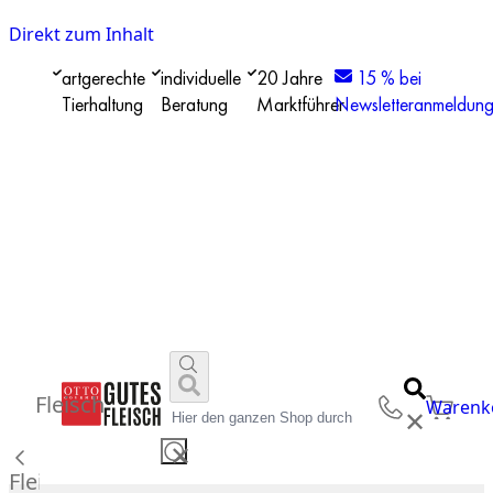
Direkt zum Inhalt
artgerechte
individuelle
20 Jahre
15 % bei
Tierhaltung
Beratung
Marktführer
Newsletteranmeldun
Fleisch
Warenk
✕
✕
Fleisch