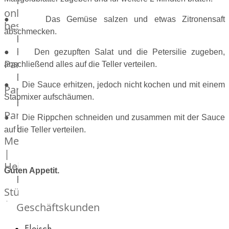
Lebensmittel
online
● Das Gemüse salzen und etwas Zitronensaft
bestellen
abschmecken.
Karriere
Kochschul-
● Den gezupften Salat und die Petersilie zugeben,
Partner
anschließend alles auf die Teller verteilen.
Depot-
● Die Sauce erhitzen, jedoch nicht kochen und mit einem
Partner
Stabmixer aufschäumen.
Frischetheken-
Partner
● Die Rippchen schneiden und zusammen mit der Sauce
Männer
auf die Teller verteilen.
Metzger
|
Heinsberg
Guten Appetit.
Feinkost
Stüttgen
|
Geschäftskunden
Düsseldorf
Fleisch