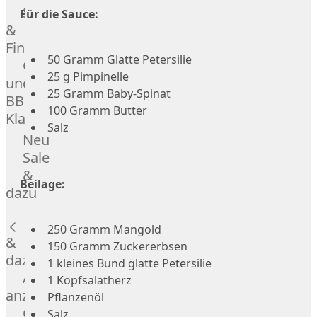
Streetfood
Für die Sauce:
GOURMET
&
Manufaktur
Fingerfood
Bratwurstsets
50 Gramm Glatte Petersilie
Grill-
&
25 g Pimpinelle
und
Toppings
25 Gramm Baby-Spinat
BBQ-
Hackfleisch
100 Gramm Butter
Klassiker
Aufschnitt
Salz
&
Beilagen
Neu
Schinken
Brot
Sale
&
&
Beilage:
Brötchen
dazu
Brot
Burger
250 Gramm Mangold
&
Buns
150 Gramm Zuckererbsen
&
dazu
1 kleines Bund glatte Petersilie
Hot
Alle
1 Kopfsalatherz
Dog
anzeigen
Pflanzenöl
Brötchen
Gewürze
Salz