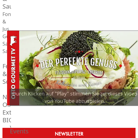
Saucen
Fonds
&
Jus
Gewürze
Salz
Saucen
Butter,
Fett
&
Schmalz
ItalianBar
Durch Klicken auf "Play" stimmen Sie zu, dieses Video
Natives
von YouTube abzuspielen.
Olivenöl
Extra
BIO
Veggie
Events
NEWSLETTER
Hardware