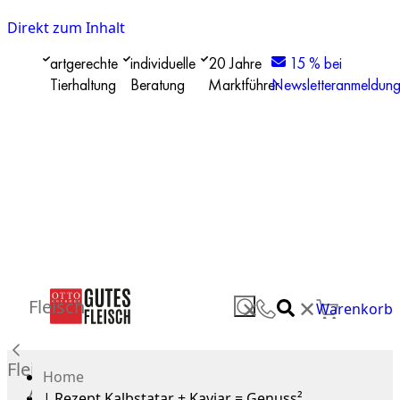
Direkt zum Inhalt
artgerechte
individuelle
20 Jahre
15 % bei
Tierhaltung
Beratung
Marktführer
Newsletteranmeldun
✕
Fleisch
✕
Warenkorb
Fleisch
Home
Alle
|
Rezept Kalbstatar + Kaviar = Genuss²