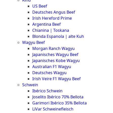
Rind
Meat
US Beef
Club
Deutsches Angus Beef
|
Irish Hereford Prime
Stuttgart
Argentina Beef
Chianina | Toskana
Blonda Espanola | alte Kuh
Wagyu Beef
Morgan Ranch Wagyu
Japanisches Wagyu Beef
Japanisches Kobe Wagyu
Australian F1 Wagyu
Deutsches Wagyu
Irish Veire F1 Wagyu Beef
Schwein
Ibérico Schwein
Joselito Ibérico 70% Bellota
Garimori Ibérico 35% Bellota
LiVar Schweinefleisch