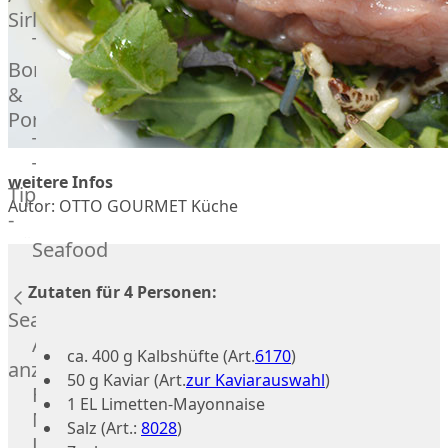
Veire
Sirloin
F1
T-
Wagyu
Bone
Beef
&
Schwein
Porterhouse
Ibérico
Tomahawk
Schwein
Tri
Joselito
weitere Infos
Tip
Ibérico
Autor: OTTO GOURMET Küche
-
70%
Bürgermeisterstück
Seafood
Bellota
Bäckchen
Garimori
Zutaten für 4 Personen:
Hanging
Ibérico
Tender
Seafood
35%
Special
Alle
Bellota
ca. 400 g Kalbshüfte (Art.
6170
)
Cuts
anzeigen
LiVar
50 g Kaviar (Art.
zur Kaviarauswahl
)
Rippchen
Fisch
Schweinefleisch
1 EL Limetten-Mayonnaise
Teilstücke
Meeresfrüchte
Mangalitza
Salz (Art.:
8028
)
vom
Lachs
Schwein