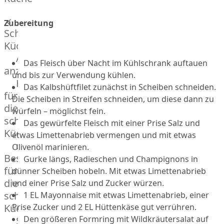
Lamm
Bison
Zubereitung
Kaninchen
Schnelle
Wild
Küche
Reh
Alle
Das Fleisch über Nacht im Kühlschrank auftauen
Rotwild
anzeigen
und bis zur Verwendung kühlen.
Elch
Hausmannskost
Das Kalbshüftfilet zunächst in Scheiben schneiden.
Dry-
für
Die Scheiben in Streifen schneiden, um diese dann zu
Aged
die
würfeln – möglichst fein.
Burger
schnelle
Das gewürfelte Fleisch mit einer Prise Salz und
Würstchen
Küche
etwas Limettenabrieb vermengen und mit etwas
Traditionell
das
Olivenöl marinieren.
&
Besondere
Gurke längs, Radieschen und Champignons in
klassisch
für
dünner Scheiben hobeln. Mit etwas Limettenabrieb
Außergewöhnlich
die
und einer Prise Salz und Zucker würzen.
&
schnelle
1 EL Mayonnaise mit etwas Limettenabrieb, einer
exotisch
Küche
Prise Zucker und 2 EL Hüttenkäse gut verrühren.
OTTO
Den größeren Formring mit Wildkräutersalat auf
Streetfood
GOURMET