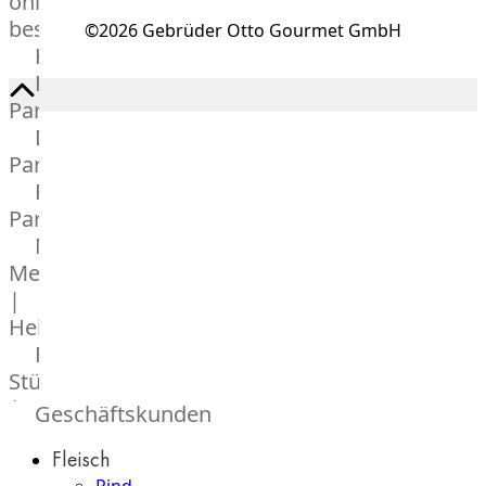
online
bestellen
©2026 Gebrüder Otto Gourmet GmbH
Karriere
Kochschul-
Partner
Depot-
Partner
Frischetheken-
Partner
Männer
Metzger
|
Heinsberg
Feinkost
Stüttgen
|
Geschäftskunden
Düsseldorf
Fleisch
The