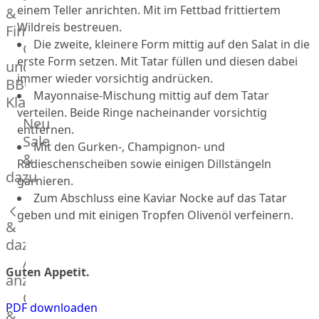
einem Teller anrichten. Mit im Fettbad frittiertem
&
Manufaktur
Wildreis bestreuen.
Fingerfood
Bratwurstsets
Die zweite, kleinere Form mittig auf den Salat in die
Grill-
&
erste Form setzen. Mit Tatar füllen und diesen dabei
und
Toppings
immer wieder vorsichtig andrücken.
BBQ-
Hackfleisch
Mayonnaise-Mischung mittig auf dem Tatar
Klassiker
Aufschnitt
verteilen. Beide Ringe nacheinander vorsichtig
&
Beilagen
Neu
entfernen.
Schinken
Brot
Sale
Mit den Gurken-, Champignon- und
&
&
Radieschenscheiben sowie einigen Dillstängeln
Brötchen
dazu
garnieren.
Brot
Zum Abschluss eine Kaviar Nocke auf das Tatar
Burger
geben und mit einigen Tropfen Olivenöl verfeinern.
&
Buns
&
dazu
Hot
Alle
Guten Appetit.
Dog
anzeigen
Brötchen
Gewürze
PDF downloaden
Desserts
&