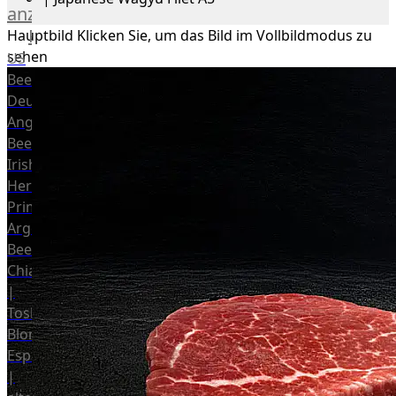
anzeigen
Rind
Hauptbild
Klicken Sie, um das Bild im Vollbildmodus zu
sehen
US
Beef
Deutsches
Angus
Beef
Irish
Hereford
Prime
Argentina
Beef
Chianina
|
Toskana
Blonda
Espanola
|