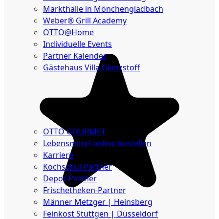
Markthalle in Mönchengladbach
Weber® Grill Academy
OTTO@Home
Individuelle Events
Partner Kalender
Gästehaus Villa Glanzstoff
Gutscheine
Über
uns
OTTO GOURMET
Lebensmittel online bestellen
Karriere
Kochschul-Partner
Depot-Partner
Frischetheken-Partner
Männer Metzger | Heinsberg
Feinkost Stüttgen | Düsseldorf