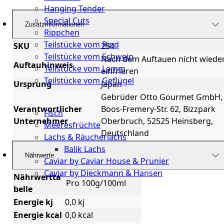
Hanging Tender
Special Cuts
Zusatzinformationen
Rippchen
Teilstücke vom Rind
SKU
254
Teilstücke vom Schwein
Nach dem Auftauen nicht wiede
Auftauhinweis
Teilstücke vom Lamm
einfrieren
Teilstücke vom Geflügel
Ursprung
Japan
Gebrüder Otto Gourmet GmbH,
Seafood
Verantwortlicher
Boos-Fremery-Str. 62, Bizzpark
Fisch
Unternehmer
Oberbruch, 52525 Heinsberg,
Meeresfrüchte
Deutschland
Lachs & Räucherlachs
Balik Lachs
Nährwerte
Caviar by Caviar House & Prunier
Caviar by Dieckmann & Hansen
Nährwertta
Pro 100g/100ml
belle
Probierpakete
Energie kj
0,0 kj
Schnelle
Energie kcal
0,0 kcal