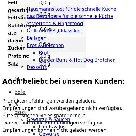
Küche
Fett
0,0 g
Hausmannskost für die schnelle Küche
gesättigte
0,0 g
das Besondere für die schnelle Küche
Fettsäuren
Streetfood & Fingerfood
Kohlenhydr
0,0 g
Grill- und BBQ-Klassiker
ate
Beilagen
davon
0,0 g
Brot & Brötchen
Zucker
Brot
Proteine
0,0 g
Burger Buns & Hot Dog Brötchen
Salz
0,0 g
Desserts
Neu
Auch beliebt bei unseren Kunden:
Sale
Produktempfehlungen werden geladen…
&
Empfehlungen sind vorübergehend nicht verfügbar.
dazu
Bitte versuchen Sie es später erneut.
Gewürze & Saucen
Derzeit sind keine Empfehlungen verfügbar.
Fonds & Jus
Empfehlungen können nicht geladen werden.
Gewürze