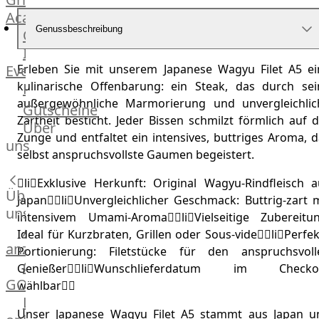
Academy
Genussbeschreibung
OTTO@Home
Individuelle
Events
Erleben Sie mit unserem Japanese Wagyu Filet A5 ei
kulinarische Offenbarung: ein Steak, das durch sei
Partner
außergewöhnliche Marmorierung und unvergleichlic
Kalender
Gutscheine
Zartheit besticht. Jeder Bissen schmilzt förmlich auf 
Gästehaus
Über
Zunge und entfaltet ein intensives, buttriges Aroma, 
Villa
uns
selbst anspruchsvollste Gaumen begeistert.
Glanzstoff
liExklusive Herkunft: Original Wagyu-Rindfleisch a
Über
JapanliUnvergleichlicher Geschmack: Buttrig-zart m
uns
intensivem Umami-AromaliVielseitige Zubereitun
Alle
Ideal für Kurzbraten, Grillen oder Sous-videliPerfe
anzeigen
Portionierung: Filetstücke für den anspruchsvoll
OTTO
GenießerliWunschlieferdatum im Checko
GOURMET
wählbar
Lebensmittel
Unser Japanese Wagyu Filet A5 stammt aus Japan u