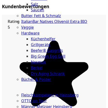
Salz
Kundenbewertungen
Saucen
Butter, Fett & Schmalz
ItalianBar Natives Olivenöl Extra BIO
Rating
Veggie
5
Hardware
Küchenhelfer
Grillgeräte
Beefer® Gasgrills
Big Green Egg Grill
Nesmuk
Berkel
Dry Aging Schrank
Bücher & Poster
Events
Fleischkompetenz in Heinsberg
OTTO on Tour
Männer Metzger Heinsberg