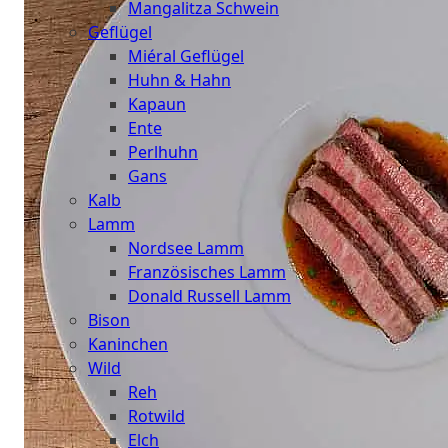
Mangalitza Schwein
Geflügel
Miéral Geflügel
Huhn & Hahn
Kapaun
Ente
Perlhuhn
Gans
Kalb
Lamm
Nordsee Lamm
Französisches Lamm
Donald Russell Lamm
Bison
Kaninchen
Wild
Reh
Rotwild
Elch