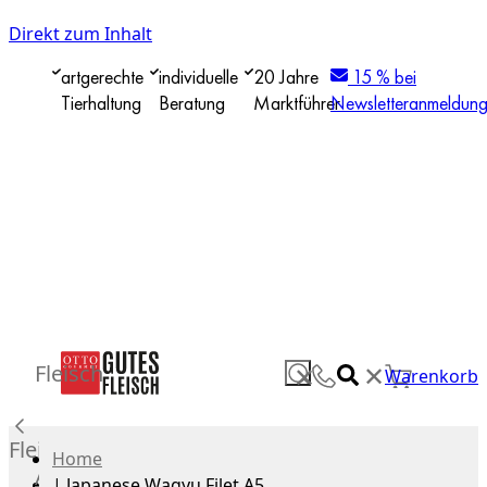
Direkt zum Inhalt
artgerechte
individuelle
20 Jahre
15 % bei
Tierhaltung
Beratung
Marktführer
Newsletteranmeldun
✕
Fleisch
✕
Warenkorb
Fleisch
Home
Alle
|
Japanese Wagyu Filet A5