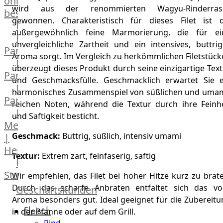
online
wird aus der renommierten Wagyu-Rinderras
bestellen
gewonnen. Charakteristisch für dieses Filet ist d
Karriere
außergewöhnlich feine Marmorierung, die für ei
Kochschul-
unvergleichliche Zartheit und ein intensives, buttrig
Partner
Aroma sorgt. Im Vergleich zu herkömmlichen Filetstück
Depot-
überzeugt dieses Produkt durch seine einzigartige Tex
Partner
und Geschmacksfülle. Geschmacklich erwartet Sie e
Frischetheken-
harmonisches Zusammenspiel von süßlichen und umam
Partner
reichen Noten, während die Textur durch ihre Feinhe
Männer
und Saftigkeit besticht.
Metzger
Geschmack:
Buttrig, süßlich, intensiv umami
|
Heinsberg
Textur:
Extrem zart, feinfaserig, saftig
Feinkost
Stüttgen
Wir empfehlen, das Filet bei hoher Hitze kurz zu brat
|
Durch das scharfe Anbraten entfaltet sich das vol
Geschäftskunden
Düsseldorf
Aroma besonders gut. Ideal geeignet für die Zubereitu
Fleisch
The
in der Pfanne oder auf dem Grill.