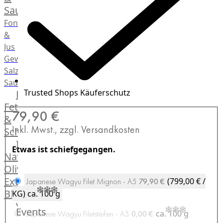
Saucen
Fonds
&
Jus
Gewürze
Salz
Saucen
Trusted Shops Käuferschutz
Butter,
Fett
79,90 €
&
Inkl. Mwst., zzgl. Versandkosten
Schmalz
ItalianBar
Etwas ist schiefgegangen.
Natives
Olivenöl
Extra
(799,00 € /
Japanese Wagyu Filet Mignon - A5
79,90 €
BIO
KG)
ca. 100 g
Veggie
Events
ca. 100 g
Japanese Wagyu Filetsteifen - A5
0,00 €
Hardware