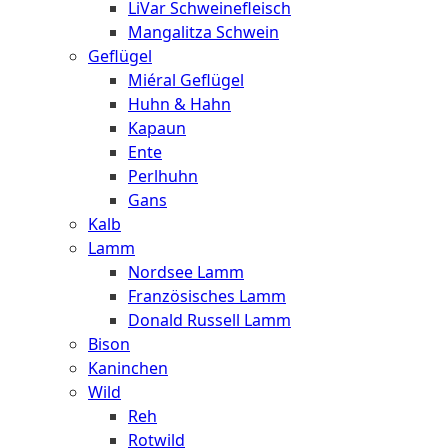
LiVar Schweinefleisch
Mangalitza Schwein
Geflügel
Miéral Geflügel
Huhn & Hahn
Kapaun
Ente
Perlhuhn
Gans
Kalb
Lamm
Nordsee Lamm
Französisches Lamm
Donald Russell Lamm
Bison
Kaninchen
Wild
Reh
Rotwild