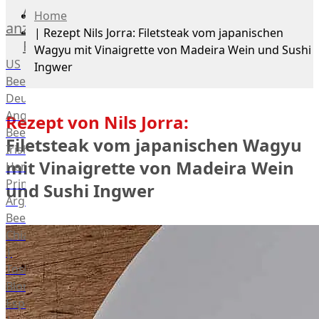
Alle
Home
anzeigen
|
Rezept Nils Jorra: Filetsteak vom japanischen
Rind
Wagyu mit Vinaigrette von Madeira Wein und Sushi
US
Ingwer
Beef
Deutsches
Angus
Rezept von Nils Jorra:
Beef
Filetsteak vom japanischen Wagyu
Irish
mit Vinaigrette von Madeira Wein
Hereford
Prime
und Sushi Ingwer
Argentina
Beef
Chianina
|
Toskana
Blonda
Espanola