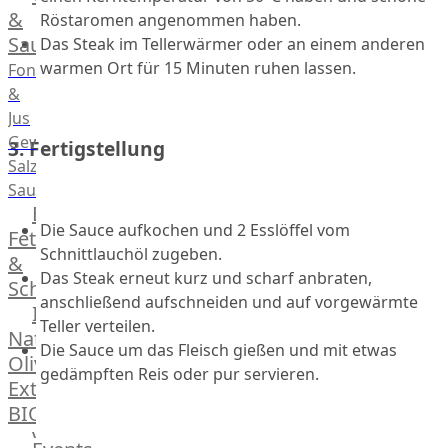
Desserts
&
Röstaromen angenommen haben.
Saucen
Das Steak im Tellerwärmer oder an einem anderen
warmen Ort für 15 Minuten ruhen lassen.
Fonds
&
Jus
Gewürze
3. Fertigstellung
Salz
Saucen
Butter,
Die Sauce aufkochen und 2 Esslöffel vom
Fett
Schnittlauchöl zugeben.
&
Das Steak erneut kurz und scharf anbraten,
Schmalz
anschließend aufschneiden und auf vorgewärmte
ItalianBar
Teller verteilen.
Natives
Die Sauce um das Fleisch gießen und mit etwas
Olivenöl
gedämpften Reis oder pur servieren.
Extra
BIO
Veggie