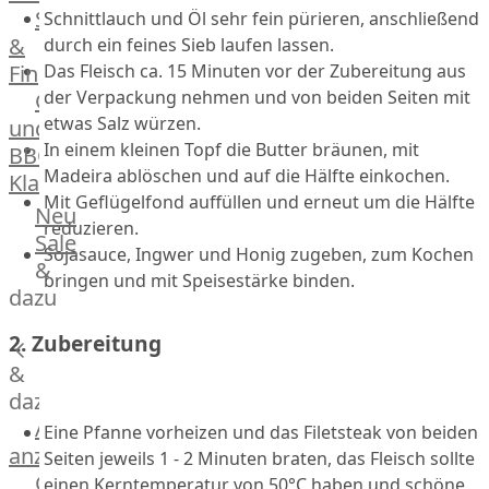
Streetfood
Schnittlauch und Öl sehr fein pürieren, anschließend
GOURMET
&
durch ein feines Sieb laufen lassen.
Manufaktur
Das Fleisch ca. 15 Minuten vor der Zubereitung aus
Fingerfood
Bratwurstsets
der Verpackung nehmen und von beiden Seiten mit
Grill-
&
etwas Salz würzen.
und
Toppings
In einem kleinen Topf die Butter bräunen, mit
BBQ-
Hackfleisch
Madeira ablöschen und auf die Hälfte einkochen.
Klassiker
Aufschnitt
Mit Geflügelfond auffüllen und erneut um die Hälfte
&
Beilagen
Neu
reduzieren.
Schinken
Brot
Sale
Sojasauce, Ingwer und Honig zugeben, zum Kochen
&
&
bringen und mit Speisestärke binden.
Brötchen
dazu
Brot
2. Zubereitung
Burger
&
Buns
&
dazu
Hot
Alle
Eine Pfanne vorheizen und das Filetsteak von beiden
Dog
anzeigen
Seiten jeweils 1 - 2 Minuten braten, das Fleisch sollte
Brötchen
Gewürze
einen Kerntemperatur von 50°C haben und schöne