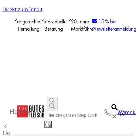
Direkt zum Inhalt
artgerechte
individuelle
20 Jahre
15 % bei
Tierhaltung
Beratung
Marktführer
Newsletteranmeldun
Fleisch
Warenk
✕
✕
Fleisch