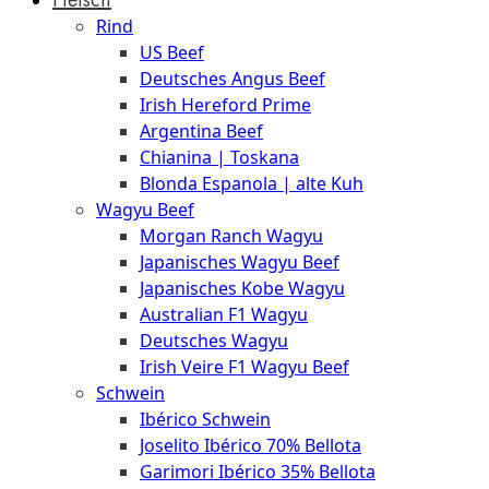
The
Rind
Meat
US Beef
Club
Deutsches Angus Beef
|
Irish Hereford Prime
Stuttgart
Argentina Beef
Chianina | Toskana
Blonda Espanola | alte Kuh
Wagyu Beef
Morgan Ranch Wagyu
Japanisches Wagyu Beef
Japanisches Kobe Wagyu
Australian F1 Wagyu
Deutsches Wagyu
Irish Veire F1 Wagyu Beef
Schwein
Ibérico Schwein
Joselito Ibérico 70% Bellota
Garimori Ibérico 35% Bellota