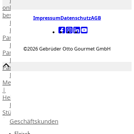
Lebensmittel
online
bestellen
Impressum
Datenschutz
AGB
Karriere
Kochschul-
Partner
Depot-
©2026 Gebrüder Otto Gourmet GmbH
Partner
Frischetheken-
Partner
Männer
Metzger
|
Heinsberg
Feinkost
Stüttgen
|
Geschäftskunden
Düsseldorf
Fleisch