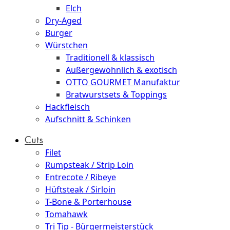
Elch
Dry-Aged
Burger
Würstchen
Traditionell & klassisch
Außergewöhnlich & exotisch
OTTO GOURMET Manufaktur
Bratwurstsets & Toppings
Hackfleisch
Aufschnitt & Schinken
Cuts
Filet
Rumpsteak / Strip Loin
Entrecote / Ribeye
Hüftsteak / Sirloin
T-Bone & Porterhouse
Tomahawk
Tri Tip - Bürgermeisterstück