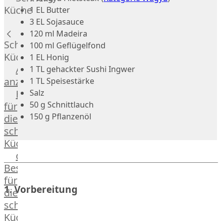
Russell
Küche
1 EL Butter
Lamm
3 EL Sojasauce
Bison
120 ml Madeira
Kaninchen
Schnelle
100 ml Geflügelfond
Wild
Küche
1 EL Honig
Reh
Alle
1 TL gehackter Sushi Ingwer
Rotwild
anzeigen
1 TL Speisestärke
Elch
Salz
Hausmannskost
Dry-
50 g Schnittlauch
für
Aged
150 g Pflanzenöl
die
Burger
schnelle
Würstchen
Küche
Traditionell
das
&
Besondere
klassisch
für
Außergewöhnlich
1. Vorbereitung
die
&
schnelle
exotisch
Küche
OTTO