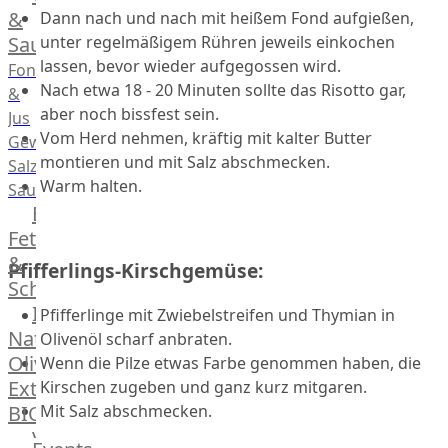
Desserts
&
Dann nach und nach mit heißem Fond aufgießen,
Saucen
unter regelmäßigem Rühren jeweils einkochen
lassen, bevor wieder aufgegossen wird.
Fonds
Nach etwa 18 - 20 Minuten sollte das Risotto gar,
&
aber noch bissfest sein.
Jus
Vom Herd nehmen, kräftig mit kalter Butter
Gewürze
montieren und mit Salz abschmecken.
Salz
Warm halten.
Saucen
Butter,
Fett
&
Pfifferlings-Kirschgemüse:
Schmalz
ItalianBar
Pfifferlinge mit Zwiebelstreifen und Thymian in
Natives
Olivenöl scharf anbraten.
Olivenöl
Wenn die Pilze etwas Farbe genommen haben, die
Extra
Kirschen zugeben und ganz kurz mitgaren.
BIO
Mit Salz abschmecken.
Veggie