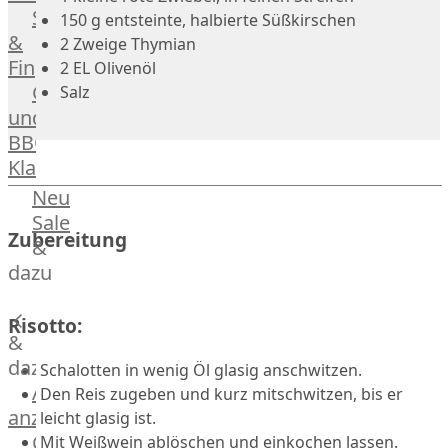
Streetfood
150 g entsteinte, halbierte Süßkirschen
GOURMET
&
2 Zweige Thymian
Manufaktur
Fingerfood
2 EL Olivenöl
Bratwurstsets
Grill-
Salz
&
und
Toppings
BBQ-
Hackfleisch
Klassiker
Aufschnitt
&
Beilagen
Neu
Schinken
Brot
Sale
Zubereitung
&
&
Brötchen
dazu
Brot
Burger
Risotto:
&
Buns
&
dazu
Schalotten in wenig Öl glasig anschwitzen.
Hot
Alle
Den Reis zugeben und kurz mitschwitzen, bis er
Dog
anzeigen
leicht glasig ist.
Brötchen
Gewürze
Mit Weißwein ablöschen und einkochen lassen.