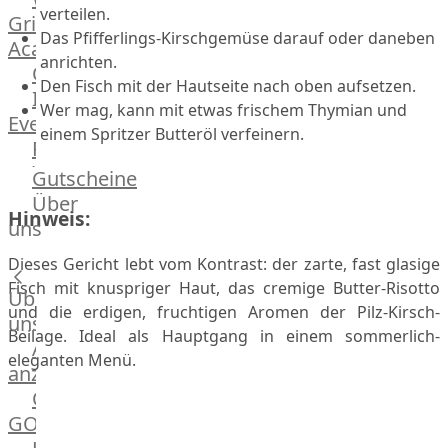
verteilen.
Grill
Das Pfifferlings-Kirschgemüse darauf oder daneben
Academy
anrichten.
OTTO@Home
Den Fisch mit der Hautseite nach oben aufsetzen.
Individuelle
Wer mag, kann mit etwas frischem Thymian und
Events
einem Spritzer Butteröl verfeinern.
Partner
Kalender
Gutscheine
Gästehaus
Über
Hinweis:
Villa
uns
Glanzstoff
Dieses Gericht lebt vom Kontrast: der zarte, fast glasige
Fisch mit knuspriger Haut, das cremige Butter-Risotto
Über
und die erdigen, fruchtigen Aromen der Pilz-Kirsch-
uns
Beilage. Ideal als Hauptgang in einem sommerlich-
Alle
eleganten Menü.
anzeigen
OTTO
GOURMET