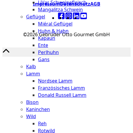
LiVar Schweinefleisch
Impressum
Datenschutz
AGB
Mangalitza Schwein
Geflügel
Miéral Geflügel
Huhn & Hahn
©2026 Gebrüder Otto Gourmet GmbH
Kapaun
Ente
Perlhuhn
Gans
Kalb
Lamm
Nordsee Lamm
Französisches Lamm
Donald Russell Lamm
Bison
Kaninchen
Wild
Reh
Rotwild