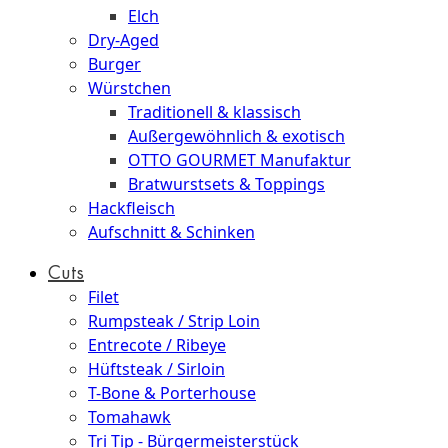
Elch
Dry-Aged
Burger
Würstchen
Traditionell & klassisch
Außergewöhnlich & exotisch
OTTO GOURMET Manufaktur
Bratwurstsets & Toppings
Hackfleisch
Aufschnitt & Schinken
Cuts
Filet
Rumpsteak / Strip Loin
Entrecote / Ribeye
Hüftsteak / Sirloin
T-Bone & Porterhouse
Tomahawk
Tri Tip - Bürgermeisterstück