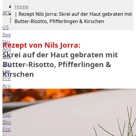
Alle
Home
anzeigen
|
Rezept Nils Jorra: Skrei auf der Haut gebraten mit
Rind
Butter-Risotto, Pfifferlingen & Kirschen
US
Beef
Deutsches
Rezept von Nils Jorra:
Angus
Skrei auf der Haut gebraten mit
Beef
Butter-Risotto, Pfifferlingen &
Irish
Hereford
Kirschen
Prime
Argentina
Beef
Chianina
|
Toskana
Blonda
Espanola