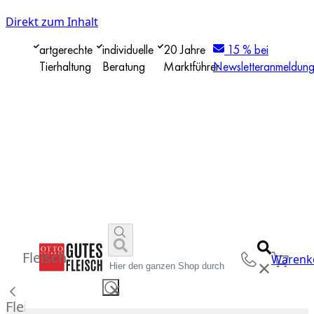
Direkt zum Inhalt
artgerechte
individuelle
20 Jahre
15 % bei
Tierhaltung
Beratung
Marktführer
Newsletteranmeldun
Fleisch
Warenk
✕
✕
Fleisch