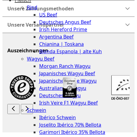
The
Rind
Meat
Unsere Zahlungsmethoden
US Beef
Club
Deutsches Angus Beef
|
Unsere Versandpartner
Irish Hereford Prime
Stuttgart
Argentina Beef
Chianina | Toskana
Auszeichnungen
Blonda Espanola | alte Kuh
Wagyu Beef
Morgan Ranch Wagyu
Japanisches Wagyu Beef
Japanisches Kobe Wagyu
Australian F1 Wagyu
Deutsches Wagyu
Irish Veire F1 Wagyu Beef
Schwein
Ibérico Schwein
Joselito Ibérico 70% Bellota
Garimori Ibérico 35% Bellota