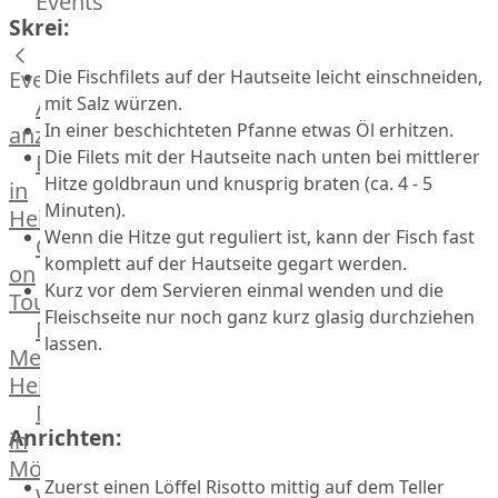
Events
Hardware
Skrei:
Küchenhelfer
Grillgeräte
Die Fischfilets auf der Hautseite leicht einschneiden,
Events
Beefer®
mit Salz würzen.
Alle
Gasgrills
In einer beschichteten Pfanne etwas Öl erhitzen.
anzeigen
Big
Die Filets mit der Hautseite nach unten bei mittlerer
Fleischkompetenz
Green
Hitze goldbraun und knusprig braten (ca. 4 - 5
in
Egg
Minuten).
Heinsberg
Grill
Wenn die Hitze gut reguliert ist, kann der Fisch fast
OTTO
Nesmuk
komplett auf der Hautseite gegart werden.
on
Berkel
Kurz vor dem Servieren einmal wenden und die
Tour
Dry
Fleischseite nur noch ganz kurz glasig durchziehen
Männer
Aging
lassen.
Metzger
Schrank
Heinsberg
Bücher
Markthalle
&
Anrichten:
in
Poster
Mönchengladbach
Zuerst einen Löffel Risotto mittig auf dem Teller
Weber®