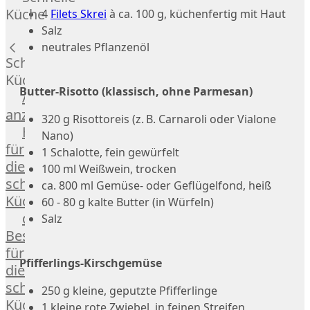
Russell
Küche
4
Filets Skrei
à ca. 100 g, küchenfertig mit Haut
Lamm
Salz
Bison
neutrales Pflanzenöl
Kaninchen
Schnelle
Wild
Küche
Reh
Butter-Risotto (klassisch, ohne Parmesan)
Alle
Rotwild
anzeigen
320 g Risottoreis (z. B. Carnaroli oder Vialone
Elch
Hausmannskost
Nano)
Dry-
für
1 Schalotte, fein gewürfelt
Aged
die
100 ml Weißwein, trocken
Burger
schnelle
ca. 800 ml Gemüse- oder Geflügelfond, heiß
Würstchen
Küche
60 - 80 g kalte Butter (in Würfeln)
Traditionell
das
Salz
&
Besondere
klassisch
für
Außergewöhnlich
Pfifferlings-Kirschgemüse
die
&
schnelle
250 g kleine, geputzte Pfifferlinge
exotisch
Küche
1 kleine rote Zwiebel, in feinen Streifen
OTTO