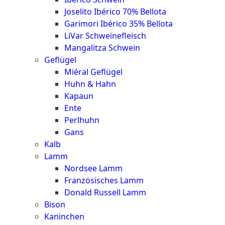
Joselito Ibérico 70% Bellota
Garimori Ibérico 35% Bellota
LiVar Schweinefleisch
Mangalitza Schwein
Geflügel
Miéral Geflügel
Huhn & Hahn
Kapaun
Ente
Perlhuhn
Gans
Kalb
Lamm
Nordsee Lamm
Französisches Lamm
Donald Russell Lamm
Bison
Kaninchen