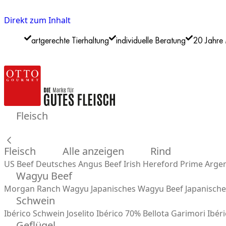
Direkt zum Inhalt
artgerechte Tierhaltung
individuelle Beratung
20 Jahre 
Fleisch
Fleisch
Alle anzeigen
Rind
US Beef
Deutsches Angus Beef
Irish Hereford Prime
Argen
Wagyu Beef
Morgan Ranch Wagyu
Japanisches Wagyu Beef
Japanisch
Schwein
Ibérico Schwein
Joselito Ibérico 70% Bellota
Garimori Ibéri
Geflügel