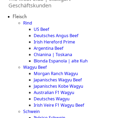
Geschäftskunden
Fleisch
Rind
US Beef
Deutsches Angus Beef
Irish Hereford Prime
Argentina Beef
Chianina | Toskana
Blonda Espanola | alte Kuh
Wagyu Beef
Morgan Ranch Wagyu
Japanisches Wagyu Beef
Japanisches Kobe Wagyu
Australian F1 Wagyu
Deutsches Wagyu
Irish Veire F1 Wagyu Beef
Schwein
Ibérico Schwein