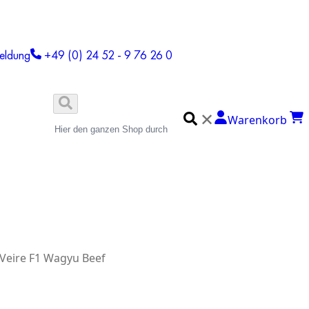
eldung
+49 (0) 24 52 - 9 76 26 0
✕
Warenkorb
 Veire F1 Wagyu Beef