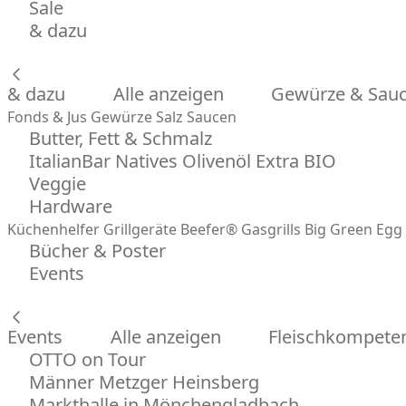
Sale
& dazu
& dazu
Alle anzeigen
Gewürze & Sau
Fonds & Jus
Gewürze
Salz
Saucen
Butter, Fett & Schmalz
ItalianBar Natives Olivenöl Extra BIO
Veggie
Hardware
Küchenhelfer
Grillgeräte
Beefer® Gasgrills
Big Green Egg 
Bücher & Poster
Events
Events
Alle anzeigen
Fleischkompeten
OTTO on Tour
Männer Metzger Heinsberg
Markthalle in Mönchengladbach