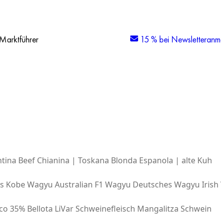
Marktführer
15 % bei Newsletteranm
tina Beef
Chianina | Toskana
Blonda Espanola | alte Kuh
es Kobe Wagyu
Australian F1 Wagyu
Deutsches Wagyu
Irish
co 35% Bellota
LiVar Schweinefleisch
Mangalitza Schwein