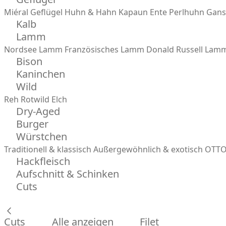
Miéral Geflügel
Huhn & Hahn
Kapaun
Ente
Perlhuhn
Gans
Kalb
Lamm
Nordsee Lamm
Französisches Lamm
Donald Russell Lam
Bison
Kaninchen
Wild
Reh
Rotwild
Elch
Dry-Aged
Burger
Würstchen
Traditionell & klassisch
Außergewöhnlich & exotisch
OTTO
Hackfleisch
Aufschnitt & Schinken
Cuts
Cuts
Alle anzeigen
Filet