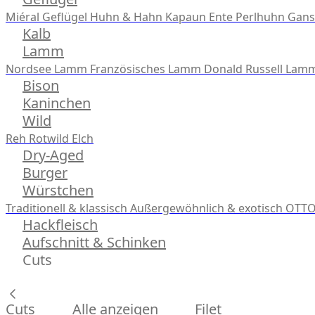
Miéral Geflügel
Huhn & Hahn
Kapaun
Ente
Perlhuhn
Gans
Kalb
Lamm
Nordsee Lamm
Französisches Lamm
Donald Russell Lam
Bison
Kaninchen
Wild
Reh
Rotwild
Elch
Dry-Aged
Burger
Würstchen
Traditionell & klassisch
Außergewöhnlich & exotisch
OTTO
Hackfleisch
Aufschnitt & Schinken
Cuts
Cuts
Alle anzeigen
Filet