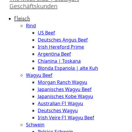
Geschäftskunden
Fleisch
Rind
US Beef
Deutsches Angus Beef
Irish Hereford Prime
Argentina Beef
Chianina | Toskana
Blonda Espanola | alte Kuh
Wagyu Beef
Morgan Ranch Wagyu
Japanisches Wagyu Beef
Japanisches Kobe Wagyu
Australian F1 Wagyu
Deutsches Wagyu
Irish Veire F1 Wagyu Beef
Schwein
Ibérico Schwein