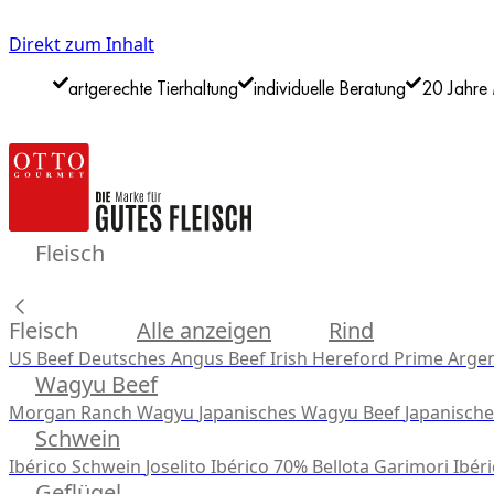
Direkt zum Inhalt
artgerechte Tierhaltung
individuelle Beratung
20 Jahre 
Fleisch
Fleisch
Alle anzeigen
Rind
US Beef
Deutsches Angus Beef
Irish Hereford Prime
Argen
Wagyu Beef
Morgan Ranch Wagyu
Japanisches Wagyu Beef
Japanisch
Schwein
Ibérico Schwein
Joselito Ibérico 70% Bellota
Garimori Ibéri
Geflügel