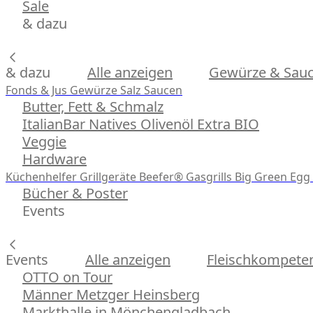
Sale
& dazu
& dazu
Alle anzeigen
Gewürze & Sau
Fonds & Jus
Gewürze
Salz
Saucen
Butter, Fett & Schmalz
ItalianBar Natives Olivenöl Extra BIO
Veggie
Hardware
Küchenhelfer
Grillgeräte
Beefer® Gasgrills
Big Green Egg 
Bücher & Poster
Events
Events
Alle anzeigen
Fleischkompeten
OTTO on Tour
Männer Metzger Heinsberg
Markthalle in Mönchengladbach