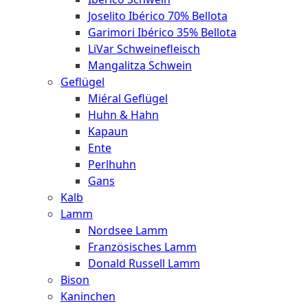
Joselito Ibérico 70% Bellota
Garimori Ibérico 35% Bellota
LiVar Schweinefleisch
Mangalitza Schwein
Geflügel
Miéral Geflügel
Huhn & Hahn
Kapaun
Ente
Perlhuhn
Gans
Kalb
Lamm
Nordsee Lamm
Französisches Lamm
Donald Russell Lamm
Bison
Kaninchen