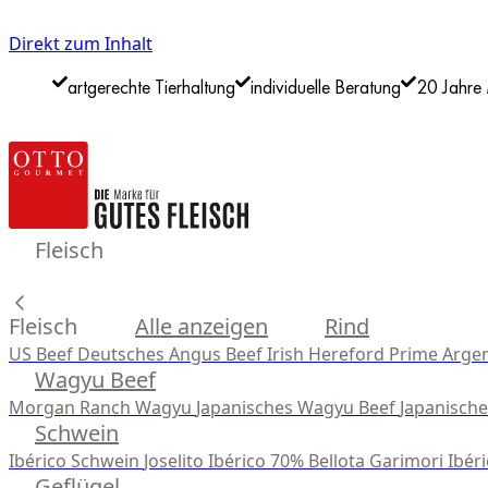
Direkt zum Inhalt
artgerechte Tierhaltung
individuelle Beratung
20 Jahre 
Fleisch
Fleisch
Alle anzeigen
Rind
US Beef
Deutsches Angus Beef
Irish Hereford Prime
Argen
Wagyu Beef
Morgan Ranch Wagyu
Japanisches Wagyu Beef
Japanisch
Schwein
Ibérico Schwein
Joselito Ibérico 70% Bellota
Garimori Ibéri
Geflügel