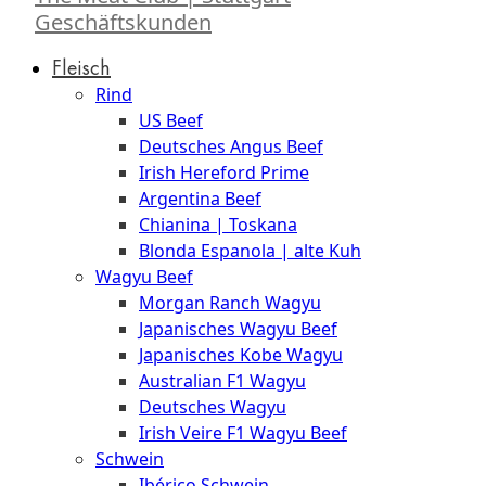
Geschäftskunden
Fleisch
Rind
US Beef
Deutsches Angus Beef
Irish Hereford Prime
Argentina Beef
Chianina | Toskana
Blonda Espanola | alte Kuh
Wagyu Beef
Morgan Ranch Wagyu
Japanisches Wagyu Beef
Japanisches Kobe Wagyu
Australian F1 Wagyu
Deutsches Wagyu
Irish Veire F1 Wagyu Beef
Schwein
Ibérico Schwein