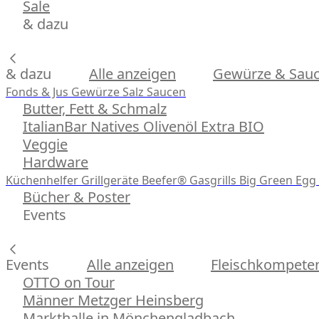
Sale
& dazu
& dazu
Alle anzeigen
Gewürze & Sau
Fonds & Jus
Gewürze
Salz
Saucen
Butter, Fett & Schmalz
ItalianBar Natives Olivenöl Extra BIO
Veggie
Hardware
Küchenhelfer
Grillgeräte
Beefer® Gasgrills
Big Green Egg 
Bücher & Poster
Events
Events
Alle anzeigen
Fleischkompeten
OTTO on Tour
Männer Metzger Heinsberg
Markthalle in Mönchengladbach