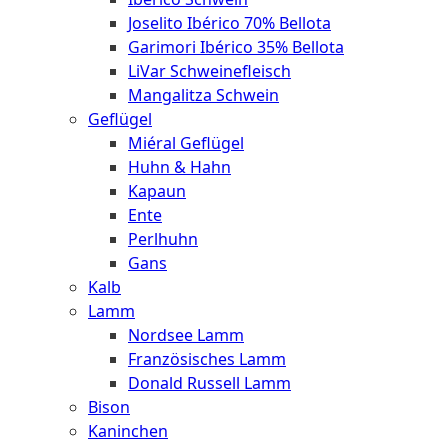
Joselito Ibérico 70% Bellota
Garimori Ibérico 35% Bellota
LiVar Schweinefleisch
Mangalitza Schwein
Geflügel
Miéral Geflügel
Huhn & Hahn
Kapaun
Ente
Perlhuhn
Gans
Kalb
Lamm
Nordsee Lamm
Französisches Lamm
Donald Russell Lamm
Bison
Kaninchen