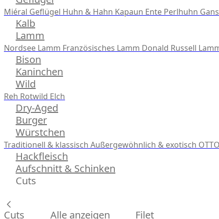
Miéral Geflügel
Huhn & Hahn
Kapaun
Ente
Perlhuhn
Gans
Kalb
Lamm
Nordsee Lamm
Französisches Lamm
Donald Russell Lam
Bison
Kaninchen
Wild
Reh
Rotwild
Elch
Dry-Aged
Burger
Würstchen
Traditionell & klassisch
Außergewöhnlich & exotisch
OTTO
Hackfleisch
Aufschnitt & Schinken
Cuts
Cuts
Alle anzeigen
Filet