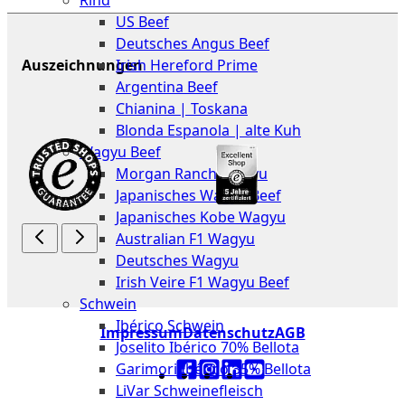
Rind
Meat
US Beef
Club
Deutsches Angus Beef
|
Auszeichnungen
Irish Hereford Prime
Stuttgart
Argentina Beef
Chianina | Toskana
Blonda Espanola | alte Kuh
Wagyu Beef
Morgan Ranch Wagyu
Japanisches Wagyu Beef
Japanisches Kobe Wagyu
Australian F1 Wagyu
Deutsches Wagyu
Irish Veire F1 Wagyu Beef
Schwein
Ibérico Schwein
Impressum
Datenschutz
AGB
Joselito Ibérico 70% Bellota
Garimori Ibérico 35% Bellota
LiVar Schweinefleisch