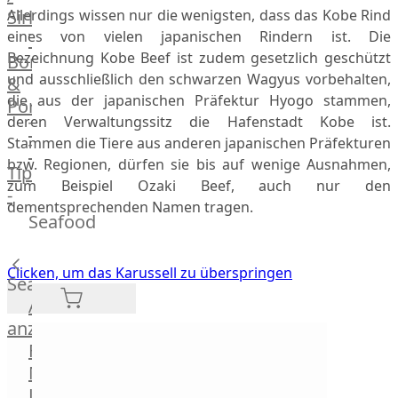
Veire
Allerdings wissen nur die wenigsten, dass das Kobe Rind
Sirloin
F1
eines von vielen japanischen Rindern ist. Die
T-
Wagyu
Bezeichnung Kobe Beef ist zudem gesetzlich geschützt
Bone
Beef
und ausschließlich den schwarzen Wagyus vorbehalten,
&
Schwein
die aus der japanischen Präfektur Hyogo stammen,
Porterhouse
Ibérico
deren Verwaltungssitz die Hafenstadt Kobe ist.
Tomahawk
Schwein
Stammen die Tiere aus anderen japanischen Präfekturen
Tri
Joselito
bzw. Regionen, dürfen sie bis auf wenige Ausnahmen,
Tip
Ibérico
zum Beispiel Ozaki Beef, auch nur den
-
70%
dementsprechenden Namen tragen.
Bürgermeisterstück
Seafood
Bellota
Bäckchen
Garimori
Hanging
Ibérico
Clicken, um das Karussell zu überspringen
Tender
Seafood
35%
Special
Alle
Bellota
Cuts
anzeigen
LiVar
Rippchen
Fisch
Schweinefleisch
Teilstücke
Meeresfrüchte
Mangalitza
vom
Lachs
Schwein