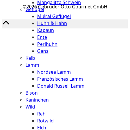
Mangalitza Schwein
©2026 Gebrüder Otto Gourmet GmbH
Geflügel
Miéral Geflügel
Huhn & Hahn
Kapaun
Ente
Perlhuhn
Gans
Kalb
Lamm
Nordsee Lamm
Französisches Lamm
Donald Russell Lamm
Bison
Kaninchen
Wild
Reh
Rotwild
Elch