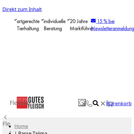
Direkt zum Inhalt
artgerechte
individuelle
20 Jahre
15 % bei
Tierhaltung
Beratung
Marktführer
Newsletteranmeldun
✕
Fleisch
✕
Warenkorb
Fleisch
Home
Alle
|
Rasse Tajima