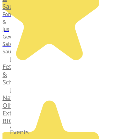
Saucen
Fonds
&
Jus
Gewürze
Salz
Saucen
Butter,
Fett
&
Schmalz
ItalianBar
Natives
Olivenöl
Extra
BIO
Veggie
Events
Hardware