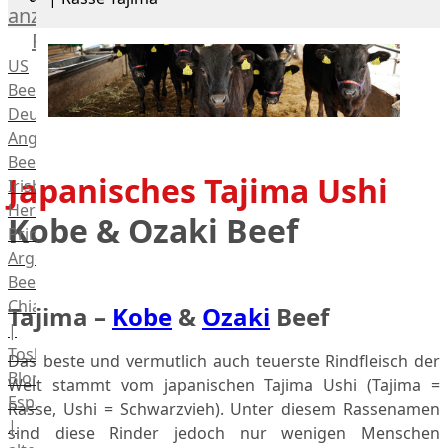
anzeigen
Rind
US
Beef
Deutsches
Angus
Beef
Japanisches Tajima Ushi
Irish
Hereford
Kobe & Ozaki Beef
Prime
Argentina
Beef
Chianina
Tajima –
Kobe
&
Ozaki
Beef
|
Toskana
Das beste und vermutlich auch teuerste Rindfleisch der
Blonda
Welt stammt vom japanischen Tajima Ushi (Tajima =
Espanola
Rasse, Ushi = Schwarzvieh). Unter diesem Rassenamen
|
sind diese Rinder jedoch nur wenigen Menschen