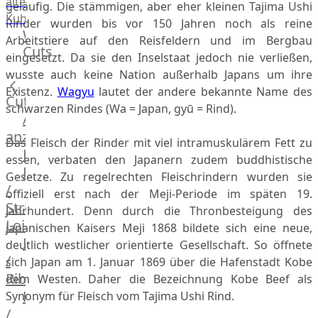
alte
geläufig. Die stämmigen, aber eher kleinen Tajima Ushi
Kuh
Rinder wurden bis vor 150 Jahren noch als reine
Wagyu
Arbeitstiere auf den Reisfeldern und im Bergbau
Cuts
Beef
eingesetzt. Da sie den Inselstaat jedoch nie verließen,
Morgan
wusste auch keine Nation außerhalb Japans um ihre
Ranch
Existenz.
Wagyu
lautet der andere bekannte Name des
Cuts
Wagyu
schwarzen Rindes (Wa = Japan, gyū = Rind).
Alle
Japanisches
anzeigen
Wagyu
Das Fleisch der Rinder mit viel intramuskulärem Fett zu
Filet
Beef
essen, verbaten den Japanern zudem buddhistische
Rumpsteak
Japanisches
Gesetze. Zu regelrechten Fleischrindern wurden sie
/
Kobe
offiziell erst nach der Meji-Periode im späten 19.
Strip
Wagyu
Jahrhundert. Denn durch die Thronbesteigung des
Loin
Australian
japanischen Kaisers Meji 1868 bildete sich eine neue,
F1
Entrecote
deutlich westlicher orientierte Gesellschaft. So öffnete
Wagyu
/
sich Japan am 1. Januar 1869 über die Hafenstadt Kobe
Deutsches
Ribeye
dem Westen. Daher die Bezeichnung Kobe Beef als
Wagyu
Hüftsteak
Synonym für Fleisch vom Tajima Ushi Rind.
Irish
/