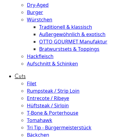
Dry-Aged
Burger
Würstchen
Traditionell & klassisch
Außergewöhnlich & exotisch
OTTO GOURMET Manufaktur
Bratwurstsets & Toppings
Hackfleisch
Aufschnitt & Schinken
Cuts
Filet
Rumpsteak / Strip Loin
Entrecote / Ribeye
Hüftsteak / Sirloin
T-Bone & Porterhouse
Tomahawk
Tri Tip - Bürgermeisterstück
Bäckchen