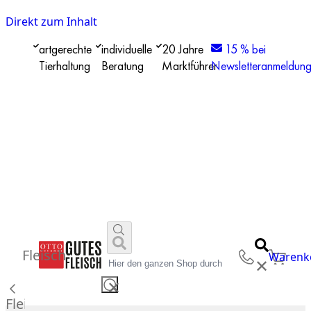
Direkt zum Inhalt
artgerechte
individuelle
20 Jahre
15 % bei
Tierhaltung
Beratung
Marktführer
Newsletteranmeldun
Fleisch
Warenk
✕
✕
Fleisch