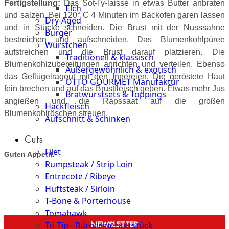
Fertigstellung:
Das Sot-l'y-laisse in etwas Butter anbraten
Elch
und salzen. Bei 120° C 4 Minuten im Backofen garen lassen
Dry-Aged
und in Stücke schneiden. Die Brust mit der Nusssahne
Burger
bestreichen und aufschneiden. Das Blumenkohlpüree
Würstchen
aufstreichen und die Brust darauf platzieren. Die
Traditionell & klassisch
Blumenkohlzubereitungen anrichten und verteilen. Ebenso
Außergewöhnlich & exotisch
das Geflügelragout mit den Innereien. Die geröstete Haut
OTTO GOURMET Manufaktur
fein brechen und auf das Brustfleisch geben. Etwas mehr Jus
Bratwurstsets & Toppings
angießen und die Rapssaat auf die großen
Hackfleisch
Blumenkohlröschen streuen.
Aufschnitt & Schinken
Cuts
Filet
Guten Appetit.
Rumpsteak / Strip Loin
Entrecote / Ribeye
Hüftsteak / Sirloin
T-Bone & Porterhouse
Tomahawk
NEWSLETTER
Tri Tip - Bürgermeisterstück