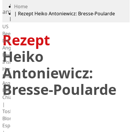
Alle
Home
anzeigen
|
Rezept Heiko Antoniewicz: Bresse-Poularde
Rind
US
Beef
Rezept
Deutsches
Angus
Heiko
Beef
Irish
Antoniewicz:
Hereford
Prime
Argentina
Bresse-Poularde
Beef
Chianina
|
Toskana
Blonda
Espanola