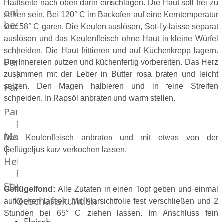
Lebensmittel
Hautseite nach oben darin einschlagen. Die Haut soll frei zu
online
sehen sein. Bei 120° C im Backofen auf eine Kerntemperatur
bestellen
von 58° C garen. Die Keulen auslösen, Sot-l'y-laisse separat
Karriere
auslösen und das Keulenfleisch ohne Haut in kleine Würfel
Kochschul-
schneiden. Die Haut frittieren und auf Küchenkrepp lagern.
Partner
Die Innereien putzen und küchenfertig vorbereiten. Das Herz
Depot-
zusammen mit der Leber in Butter rosa braten und leicht
Partner
salzen. Den Magen halbieren und in feine Streifen
Frischetheken-
schneiden. In Rapsöl anbraten und warm stellen.
Partner
Männer
Metzger
Das Keulenfleisch anbraten und mit etwas von der
|
Geflügeljus kurz verkochen lassen.
Heinsberg
Feinkost
Stüttgen
Geflügelfond:
Alle Zutaten in einen Topf geben und einmal
|
Geschäftskunden
aufkochen lassen. Mit Klarsichtfolie fest verschließen und 2
Düsseldorf
Stunden bei 65° C ziehen lassen. Im Anschluss fein
Fleisch