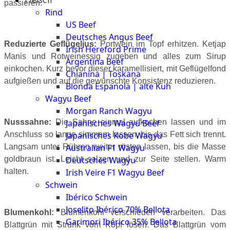
The
passieren.
Rind
Meat
US Beef
Club
Deutsches Angus Beef
|
Reduzierte Geflügeljus:
Portwein im Topf erhitzen. Ketjap
Irish Hereford Prime
Stuttgart
Manis und Rotweinessig zugeben und alles zum Sirup
Argentina Beef
einkochen. Kurz bevor dieser karamellisiert, mit Geflügelfond
Chianina | Toskana
aufgießen und auf die gewünschte Konsistenz reduzieren.
Blonda Espanola | alte Kuh
Wagyu Beef
Morgan Ranch Wagyu
Japanisches Wagyu Beef
Nusssahne:
Die Sahne einmal aufkochen lassen und im
Japanisches Kobe Wagyu
Anschluss so lange simmern lassen, bis das Fett sich trennt.
Australian F1 Wagyu
Langsam unter Rühren weiter rösten lassen, bis die Masse
Deutsches Wagyu
goldbraun ist. Leicht salzen und zur Seite stellen. Warm
Irish Veire F1 Wagyu Beef
halten.
Schwein
Ibérico Schwein
Joselito Ibérico 70% Bellota
Blumenkohl:
Blumenkohl verschieden verarbeiten. Das
Garimori Ibérico 35% Bellota
Blattgrün mit Strunk vom Kopf lösen. Das Blattgrün vom