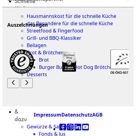
Schnelle
Küche
Hausmannskost für die schnelle Küche
das Besondere für die schnelle Küche
Auszeichnungen
Streetfood & Fingerfood
Grill- und BBQ-Klassiker
Beilagen
Brot & Brötchen
Brot
Burger Buns & Hot Dog Brötchen
Desserts
Neu
Sale
&
Impressum
Datenschutz
AGB
dazu
Gewürze & Saucen
Fonds & Jus