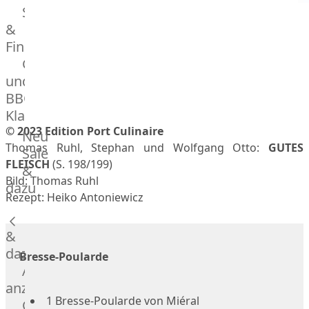
Streetfood
GOURMET
&
Manufaktur
Fingerfood
Bratwurstsets
Grill-
&
und
Toppings
BBQ-
Hackfleisch
Klassiker
Aufschnitt
&
Beilagen
© 2023 Edition Port Culinaire
Neu
Thomas Ruhl, Stephan und Wolfgang Otto:
GUTES
Schinken
Brot
Sale
FLEISCH
(S. 198/199)
&
&
Bild: Thomas Ruhl
Brötchen
dazu
Rezept: Heiko Antoniewicz
Brot
Burger
&
Buns
&
dazu
Bresse-Poularde
Hot
Alle
Dog
anzeigen
1 Bresse-Poularde von Miéral
Brötchen
Gewürze