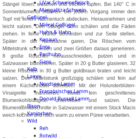
LiVar Schweinefleisch
Stängel lösen, waschen und trocken tupfen. Bei 140° C in
Mangalitza Schwein
Sonnenblumenöl frittieren. Bei jedem Vorgang immer den
Geflügel
Topf mit einem Küchentuch abdecken. Herausnehmen und
Miéral Geflügel
leicht salzen. Den Stängel dünn schälen und die Fäden
Huhn & Hahn
ziehen. In feine Würfel schneiden und zur Seite stellen.
Kapaun
Später in der Nusssahne garen. Die Röschen vom
Ente
Mittelstrunk schneiden und zwei Größen daraus generieren.
Perlhuhn
8 große Röschen herausschneiden, putzen und in
Gans
Salzwasser blanchieren. Später in 20 g Butter glasieren. 32
Kalb
kleine Röschen in 30 g Butter goldbraun braten und leicht
Lamm
salzen. Den Mittelstrunk großzügig schälen und fein auf
Nordsee Lamm
einem Küchenhobel aufreiben. Mit der Holunderblüten-
Französisches Lamm
Vinaigrette marinieren, etwas fein geschnittenes
Donald Russell Lamm
Blumenkohlblattgrün unterheben und salzen. Die
Bison
Blumenkohlabschnitte in Salzwasser mit einem Stück Macis
Kaninchen
weich kochen und noch warm zu einem Püree verarbeiten.
Wild
Reh
Rotwild