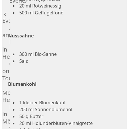
Events
Hardware
20 ml Rotweinessig
Küchenhelfer
500 ml Geflügelfond
Grillgeräte
Events
Beefer®
Alle
Gasgrills
anzeigen
Nusssahne
Big
Fleischkompetenz
Green
in
Egg
300 ml Bio-Sahne
Heinsberg
Grill
Salz
OTTO
Nesmuk
on
Berkel
Tour
Dry
Blumenkohl
Männer
Aging
Metzger
Schrank
Heinsberg
Bücher
1 kleiner Blumenkohl
Markthalle
&
200 ml Sonnenblumenöl
in
Poster
50 g Butter
Mönchengladbach
20 ml Holunderblüten-Vinaigrette
Weber®