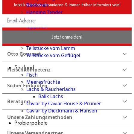
Jetzt kostenlos abonnieren & immer früher informiert sein!
Bäckchen
Hanging Tender
Special Cuts
Rippchen
Teilstücke vom Rind
Jetzt anmelden!
Teilstücke vom Schwein
Teilstücke vom Lamm
Otto Gourmet
Teilstücke vom Geflügel
Seafood
Fleischkompetenz
Fisch
Meeresfrüchte
Sicher Einkaufen
Lachs & Räucherlachs
Balik Lachs
Beratung
Caviar by Caviar House & Prunier
Caviar by Dieckmann & Hansen
Unsere Zahlungsmethoden
Probierpakete
Unsere Versandpartner