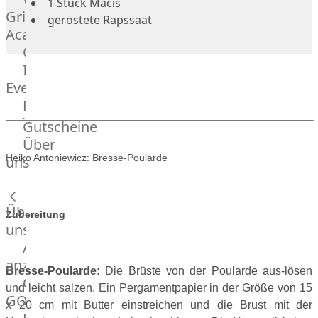
1 Stück Macis
Grill
geröstete Rapssaat
Academy
OTTO@Home
Individuelle
Events
Partner
Kalender
Gutscheine
Gästehaus
Über
Villa
Heiko Antoniewicz: Bresse-Poularde
uns
Glanzstoff
Über
Zubereitung
uns
Alle
anzeigen
Bresse-Poularde:
Die Brüste von der Poularde aus-lösen
OTTO
und leicht salzen. Ein Pergamentpapier in der Größe von 15
GOURMET
x 20 cm mit Butter einstreichen und die Brust mit der