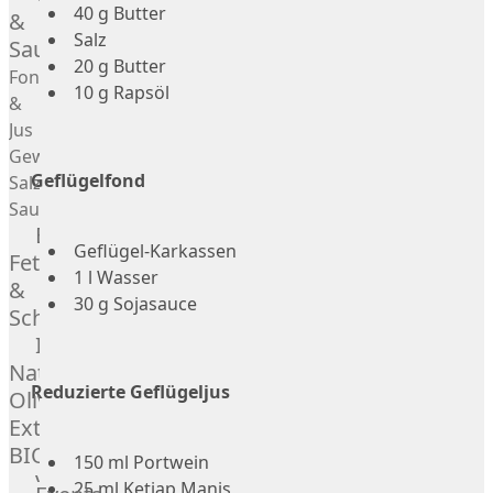
Desserts
40 g Butter
&
Salz
Saucen
20 g Butter
Fonds
10 g Rapsöl
&
Jus
Gewürze
Geflügelfond
Salz
Saucen
Butter,
Geflügel-Karkassen
Fett
1 l Wasser
&
30 g Sojasauce
Schmalz
ItalianBar
Natives
Reduzierte Geflügeljus
Olivenöl
Extra
BIO
150 ml Portwein
Veggie
25 ml Ketjap Manis