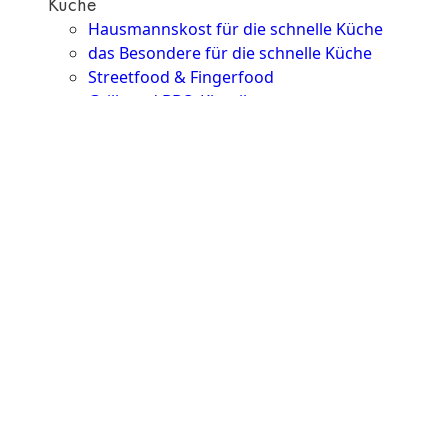
Küche
Hausmannskost für die schnelle Küche
das Besondere für die schnelle Küche
Streetfood & Fingerfood
Grill- und BBQ-Klassiker
Beilagen
Brot & Brötchen
Brot
Burger Buns & Hot Dog Brötchen
Desserts
Neu
Sale
&
dazu
Gewürze & Saucen
Fonds & Jus
Gewürze