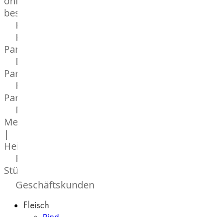
online
bestellen
Karriere
Kochschul-
Partner
Depot-
Partner
Frischetheken-
Partner
Männer
Metzger
|
Heinsberg
Feinkost
Stüttgen
|
Geschäftskunden
Düsseldorf
Fleisch
The