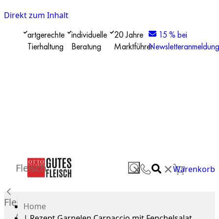
Direkt zum Inhalt
artgerechte
individuelle
20 Jahre
15 % bei
Tierhaltung
Beratung
Marktführer
Newsletteranmeldun
✕
Fleisch
✕
Warenkorb
Fleisch
Home
Alle
|
Rezept Garnelen Carpaccio mit Fenchelsalat