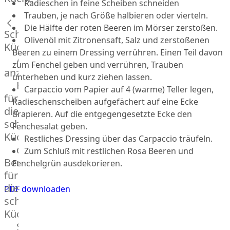
Radieschen in feine Scheiben schneiden
Lamm
Bison
Trauben, je nach Größe halbieren oder vierteln.
Kaninchen
Die Hälfte der roten Beeren im Mörser zerstoßen.
Schnelle
Olivenöl mit Zitronensaft, Salz und zerstoßenen
Wild
Küche
Beeren zu einem Dressing verrühren. Einen Teil davon
Reh
Alle
zum Fenchel geben und verrühren, Trauben
Rotwild
anzeigen
unterheben und kurz ziehen lassen.
Elch
Hausmannskost
Carpaccio vom Papier auf 4 (warme) Teller legen,
Dry-
für
Radieschenscheiben aufgefächert auf eine Ecke
Aged
die
drapieren. Auf die entgegengesetzte Ecke den
Burger
schnelle
Fenchesalat geben.
Würstchen
Küche
Restliches Dressing über das Carpaccio träufeln.
Traditionell
das
Zum Schluß mit restlichen Rosa Beeren und
&
Besondere
Fenchelgrün ausdekorieren.
klassisch
für
Außergewöhnlich
die
PDF downloaden
&
schnelle
exotisch
Küche
OTTO
Streetfood
GOURMET