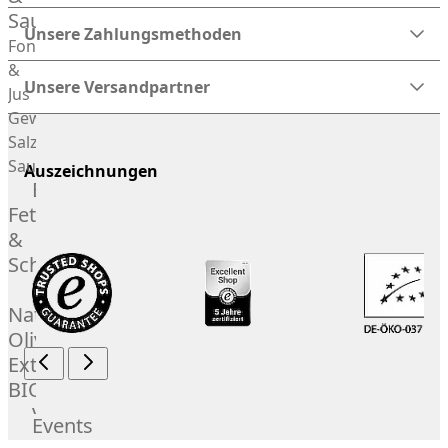
Saucen
Unsere Zahlungsmethoden
Fonds
&
Unsere Versandpartner
Jus
Gewürze
Salz
Saucen
Auszeichnungen
Butter,
Fett
&
Schmalz
ItalianBar
Natives
Olivenöl
Extra
BIO
Veggie
Events
Hardware