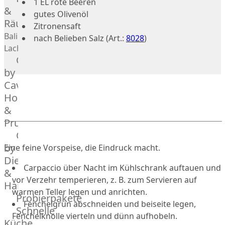
1 EL rote Beeren
Geflügel
Rind
&
gutes Olivenöl
Räucherlachs
Teilstücke
Miéral
Zitronensaft
vom
Geflügel
Balik
nach Belieben Salz (Art.:
8028
)
Huhn
Schwein
Lachs
Caviar
&
Teilstücke
Hahn
by
vom
Kapaun
Caviar
Lamm
Ente
House
Teilstücke
Perlhuhn
&
vom
Gans
Prunier
Geflügel
Kalb
Caviar
Lamm
by
Eine feine Vorspeise, die Eindruck macht.
Nordsee
Dieckmann
Carpaccio über Nacht im Kühlschrank auftauen und
Lamm
&
vor Verzehr temperieren, z. B. zum Servieren auf
Französisches
Hansen
warmen Teller legen und anrichten.
Lamm
Probierpakete
Fenchelgrün abschneiden und beiseite legen,
Donald
Schnelle
Fenchelknolle vierteln und dünn aufhobeln.
Russell
Küche