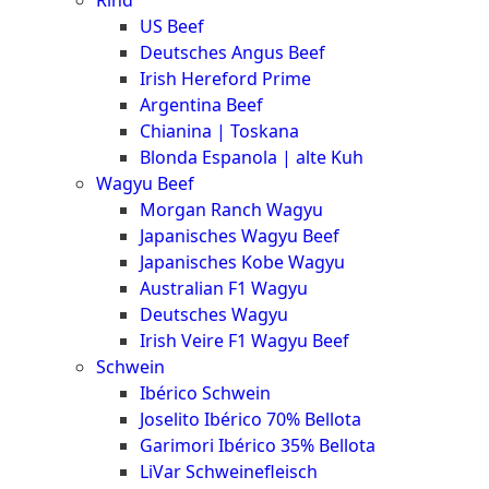
Rind
Meat
US Beef
Club
Deutsches Angus Beef
|
Irish Hereford Prime
Stuttgart
Argentina Beef
Chianina | Toskana
Blonda Espanola | alte Kuh
Wagyu Beef
Morgan Ranch Wagyu
Japanisches Wagyu Beef
Japanisches Kobe Wagyu
Australian F1 Wagyu
Deutsches Wagyu
Irish Veire F1 Wagyu Beef
Schwein
Ibérico Schwein
Joselito Ibérico 70% Bellota
Garimori Ibérico 35% Bellota
LiVar Schweinefleisch