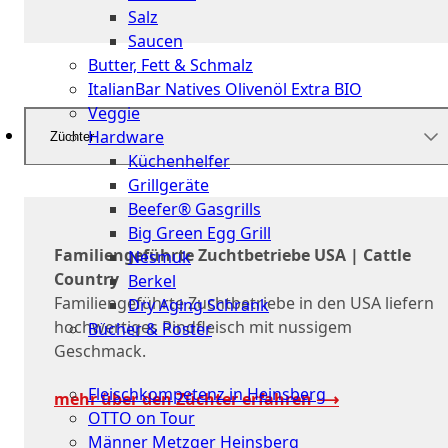
Salz
Saucen
Butter, Fett & Schmalz
ItalianBar Natives Olivenöl Extra BIO
Veggie
Hardware
Züchter
Küchenhelfer
Grillgeräte
Beefer® Gasgrills
Big Green Egg Grill
Familiengeführte Zuchtbetriebe USA | Cattle
Nesmuk
Country
Berkel
Familiengeführte Zuchtbetriebe in den USA liefern
Dry Aging Schrank
hochwertiges Rindfleisch mit nussigem
Bücher & Poster
Geschmack.
Events
Fleischkompetenz in Heinsberg
mehr über den Züchter erfahren ⟶
OTTO on Tour
Männer Metzger Heinsberg