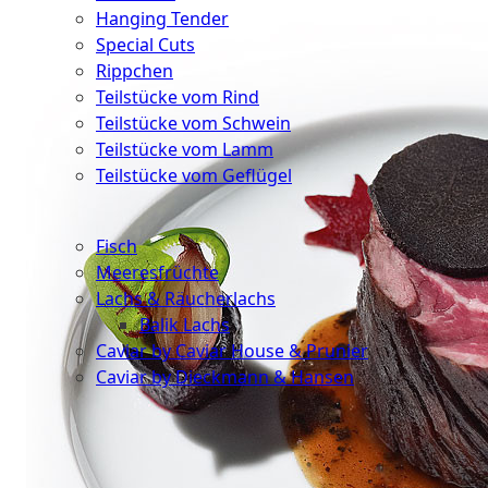
Hanging Tender
Special Cuts
Rippchen
Teilstücke vom Rind
Teilstücke vom Schwein
Teilstücke vom Lamm
Teilstücke vom Geflügel
Seafood
Fisch
Meeresfrüchte
Lachs & Räucherlachs
Balik Lachs
Caviar by Caviar House & Prunier
Caviar by Dieckmann & Hansen
Probierpakete
Schnelle