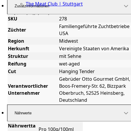
The Meat Club | Stuttgart
Zusatzinformationen
Geschäftskunden
SKU
278
Familiengeführte Zuchtbetriebe
Züchter
USA
Region
Midwest
Herkunft
Vereinigte Staaten von Amerika
Struktur
mit Sehne
Reifung
wet-aged
Cut
Hanging Tender
Gebrüder Otto Gourmet GmbH,
Verantwortlicher
Boos-Fremery-Str. 62, Bizzpark
Unternehmer
Oberbruch, 52525 Heinsberg,
Deutschland
Nährwerte
Nährwertta
Pro 100g/100ml