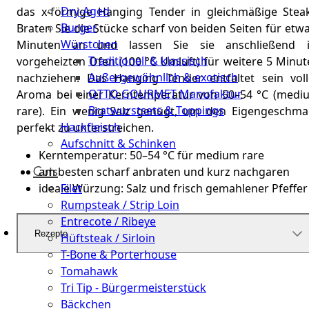
Dry-Aged
das x-förmige Hanging Tender in gleichmäßige Steak
Burger
Braten Sie die Stücke scharf von beiden Seiten für etw
Würstchen
Minuten an und lassen Sie sie anschließend 
Traditionell & klassisch
vorgeheizten Ofen (100 °C Umluft) für weitere 5 Minut
Außergewöhnlich & exotisch
nachziehen. Das Hanging Tender entfaltet sein voll
OTTO GOURMET Manufaktur
Aroma bei einer Kerntemperatur von 50–54 °C (medi
Bratwurstsets & Toppings
rare). Ein wenig Salz genügt, um den Eigengeschma
Hackfleisch
perfekt zu unterstreichen.
Aufschnitt & Schinken
Kerntemperatur: 50–54 °C für medium rare
Cuts
am besten scharf anbraten und kurz nachgaren
Filet
ideale Würzung: Salz und frisch gemahlener Pfeffer
Rumpsteak / Strip Loin
Entrecote / Ribeye
Rezepte
Hüftsteak / Sirloin
T-Bone & Porterhouse
Tomahawk
Tri Tip - Bürgermeisterstück
Bäckchen