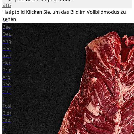
anzeigen
Rind
Hauptbild
Klicken Sie, um das Bild im Vollbildmodus zu
sehen
US
Beef
Deutsches
Angus
Beef
Irish
Hereford
Prime
Argentina
Beef
Chianina
|
Toskana
Blonda
Espanola
|