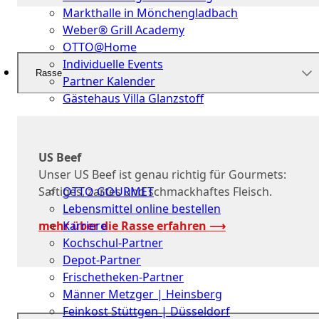
Markthalle in Mönchengladbach
Weber® Grill Academy
OTTO@Home
Individuelle Events
Rasse
Partner Kalender
Gästehaus Villa Glanzstoff
Gutscheine
Über
US Beef
uns
Unser US Beef ist genau richtig für Gourmets:
OTTO GOURMET
Saftiges, zartes und schmackhaftes Fleisch.
Lebensmittel online bestellen
Karriere
mehr über die Rasse erfahren ⟶
Kochschul-Partner
Depot-Partner
Frischetheken-Partner
Männer Metzger | Heinsberg
Feinkost Stüttgen | Düsseldorf