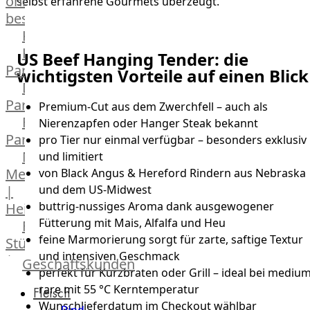
online
selbst erfahrene Gourmets überzeugt.
bestellen
Karriere
Kochschul-
US Beef Hanging Tender: die
Partner
wichtigsten Vorteile auf einen Blick
Depot-
Partner
Premium-Cut aus dem Zwerchfell – auch als
Frischetheken-
Nierenzapfen oder Hanger Steak bekannt
Partner
pro Tier nur einmal verfügbar – besonders exklusiv
Männer
und limitiert
Metzger
von Black Angus & Hereford Rindern aus Nebraska
und dem US-Midwest
|
buttrig-nussiges Aroma dank ausgewogener
Heinsberg
Fütterung mit Mais, Alfalfa und Heu
Feinkost
feine Marmorierung sorgt für zarte, saftige Textur
Stüttgen
und intensiven Geschmack
|
Geschäftskunden
perfekt für Kurzbraten oder Grill – ideal bei mediu
Düsseldorf
rare mit 55 °C Kerntemperatur
Fleisch
The
Wunschlieferdatum im Checkout wählbar