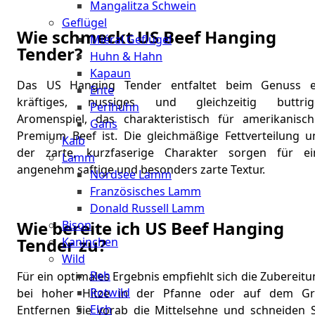
Mangalitza Schwein
Geflügel
Wie schmeckt US Beef Hanging
Miéral Geflügel
Tender?
Huhn & Hahn
Kapaun
Das US Hanging Tender entfaltet beim Genuss e
Ente
kräftiges, nussiges und gleichzeitig buttrig
Perlhuhn
Aromenspiel, das charakteristisch für amerikanisch
Gans
Premium Beef ist. Die gleichmäßige Fettverteilung u
Kalb
der zarte, kurzfaserige Charakter sorgen für ei
Lamm
angenehm saftige und besonders zarte Textur.
Nordsee Lamm
Französisches Lamm
Donald Russell Lamm
Wie bereite ich US Beef Hanging
Bison
Tender zu?
Kaninchen
Wild
Reh
Für ein optimales Ergebnis empfiehlt sich die Zubereit
Rotwild
bei hoher Hitze in der Pfanne oder auf dem Gril
Elch
Entfernen Sie vorab die Mittelsehne und schneiden S