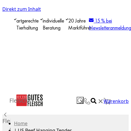
Direkt zum Inhalt
artgerechte
individuelle
20 Jahre
15 % bei
Tierhaltung
Beratung
Marktführer
Newsletteranmeldun
✕
Fleisch
✕
Warenkorb
Fleisch
Home
Alle
|
US Beef Hanging Tender