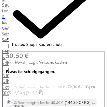
Saucen
Fonds
&
Jus
Gewürze
Salz
Saucen
Trusted Shops Käuferschutz
Butter,
Fett
50,50 €
&
Inkl. Mwst., zzgl. Versandkosten
Schmalz
ItalianBar
Etwas ist schiefgegangen.
Natives
Olivenöl
Extra
(72,30 € / KG)
ca.
US Beef Hanging Tender
144,60 €
BIO
1,5 - 2,5 kg (2 - 3 Stk.)
Veggie
Events
(144,30 € / KG)
ca.
US Beef Hanging Tender
50,50 €
Hardware