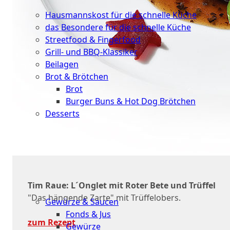
Küche
Hausmannskost für die schnelle Küche
das Besondere für die schnelle Küche
Streetfood & Fingerfood
Grill- und BBQ-Klassiker
Beilagen
Brot & Brötchen
Brot
Burger Buns & Hot Dog Brötchen
Desserts
Neu
Sale
&
Tim Raue: L´Onglet mit Roter Bete und Trüffel
dazu
"Das hängende Zarte" mit Trüffelobers.
Gewürze & Saucen
Fonds & Jus
zum Rezept
Gewürze