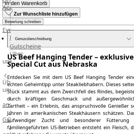
In den Warenkorb
Academy
OTTO@Home
Zur Wunschliste hinzufügen
Individuelle
Bewertung schreiben
Events
Partner
Genussbeschreibung
Kalender
Gutscheine
Gästehaus
Über
US Beef Hanging Tender – exklusive
Villa
uns
Special Cut aus Nebraska
Glanzstoff
Entdecken Sie mit dem US Beef Hanging Tender ein
Über
echten Geheimtipp unter Steakliebhabern. Dieses selte
uns
Stück stammt aus dem Zwerchfell des Rindes, begeiste
Alle
durch kräftigen Geschmack und außergewöhnlic
anzeigen
Zartheit – ein Erlebnis, das anspruchsvolle Genießer s
OTTO
Jahren in amerikanischen Steakhäusern schätzen. Da
GOURMET
aufwendiger Zucht und besonderer Fütterung 
Lebensmittel
familiengeführten US-Betrieben entsteht ein Fleisch, 