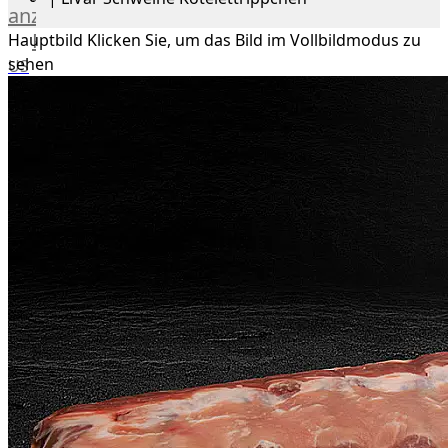
anzeigen
Rind
Hauptbild
Klicken Sie, um das Bild im Vollbildmodus zu
sehen
US
Beef
Deutsches
Angus
Beef
Irish
Hereford
Prime
Argentina
Beef
Chianina
|
Toskana
Blonda
Espanola
|