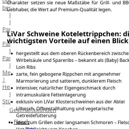
online
Charakter setzen sie neue Maßstäbe für Grill- und BB
bestellen
Liebhaber, die Wert auf Premium-Qualität legen.
Karriere
Kochschul-
Partner
LiVar Schweine Kotelettrippchen: d
Depot-
wichtigsten Vorteile auf einen Blick
Partner
Frischetheken-
hergestellt aus dem oberen Rückenbereich zwisch
Partner
Wirbelsäule und Spareribs – bekannt als (Baby) Bac
Männer
Loin Ribs
Metzger
zarte, fein gebogene Rippchen mit angenehmer
|
Marmorierung und satterem, dunklerem Fleisch
Heinsberg
intensiver, natürlicher Eigengeschmack durch
Feinkost
intramuskuläre Fetteinlagerung
Stüttgen
exklusiv von LiVar Klosterschweinen aus der Abtei
|
Lilbosch, Offenstallhaltung und vegetarische
Geschäftskunden
Düsseldorf
Getreidefütterung
Fleisch
The
ideal zum Grillen oder langsamen Schmoren – Fleis