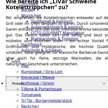
Wie bereite ich „LiVar Schweine
Dry-Aged
Kotelettrippchen“ zu?
Burger
Würstchen
Wir empfehlen, die Kotelettrippchen entweder auf d
Traditionell & klassisch
Grill oder im Ofen langsam zu garen. Durch schonend
Außergewöhnlich & exotisch
Garen entfaltet sich das volle, intensive Aroma besond
OTTO GOURMET Manufaktur
gut. Das Fleisch bleibt zart und saftig und lässt si
Bratwurstsets & Toppings
mühelos vom Knochen lösen – ein echter Vorteil f
Hackfleisch
Grillfreunde und Hobbyköche, die höchste Qualit
Aufschnitt & Schinken
schätzen. Ideal geeignet für klassische Barbecue-Sauc
aber auch für feine, würzige Marinaden, die d
Cuts
natürlichen Geschmack unterstreichen.
Filet
Rumpsteak / Strip Loin
Entrecote / Ribeye
Hüftsteak / Sirloin
Rezepte
T-Bone & Porterhouse
Tomahawk
Tri Tip - Bürgermeisterstück
Bäckchen