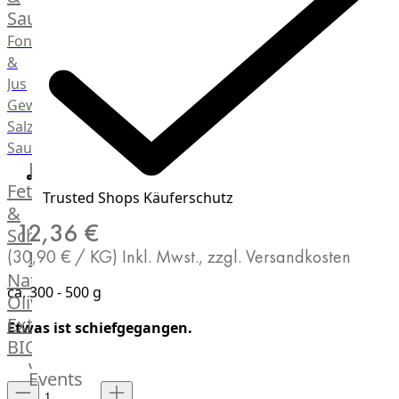
Saucen
Fonds
&
Jus
Gewürze
Salz
Saucen
Butter,
Fett
Trusted Shops Käuferschutz
&
12,36 €
Schmalz
(30,90 € / KG)
Inkl. Mwst., zzgl. Versandkosten
ItalianBar
Natives
ca. 300 - 500 g
Olivenöl
Extra
Etwas ist schiefgegangen.
BIO
Veggie
Events
Hardware