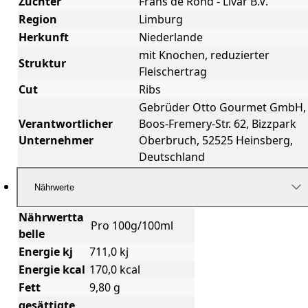
Züchter
Frans de Rond - Livar B.V.
Region
Limburg
Herkunft
Niederlande
mit Knochen, reduzierter
Struktur
Fleischertrag
Cut
Ribs
Gebrüder Otto Gourmet GmbH,
Verantwortlicher
Boos-Fremery-Str. 62, Bizzpark
Unternehmer
Oberbruch, 52525 Heinsberg,
Deutschland
Nährwerte
Nährwertta
Pro 100g/100ml
belle
Energie kj
711,0 kj
Energie kcal
170,0 kcal
Fett
9,80 g
gesättigte