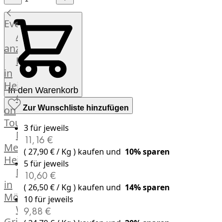
Küchenhelfer
Grillgeräte
Events
Beefer®
Alle
Gasgrills
anzeigen
Big
Fleischkompetenz
Green
in
Egg
Heinsberg
In den Warenkorb
Grill
OTTO
Nesmuk
on
Zur Wunschliste hinzufügen
Berkel
Tour
Dry
3 für jeweils
Männer
11,16 €
Aging
Metzger
Schrank
( 27,90 € / Kg ) kaufen und
10
% sparen
Heinsberg
Bücher
5 für jeweils
Markthalle
&
10,60 €
in
Poster
( 26,50 € / Kg ) kaufen und
14
% sparen
Mönchengladbach
10 für jeweils
Weber®
9,88 €
Grill