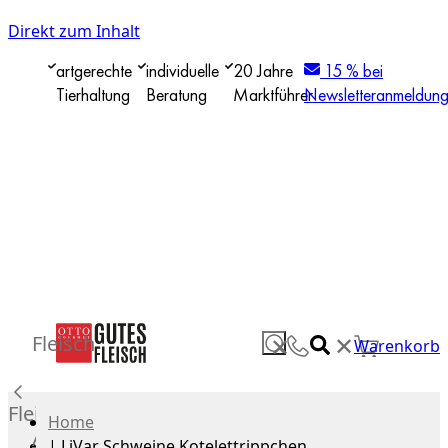
Direkt zum Inhalt
artgerechte
individuelle
20 Jahre
15 % bei
Tierhaltung
Beratung
Marktführer
Newsletteranmeldun
✕
Fleisch
✕
Warenkorb
Fleisch
Home
Alle
|
LiVar Schweine Kotelettrippchen