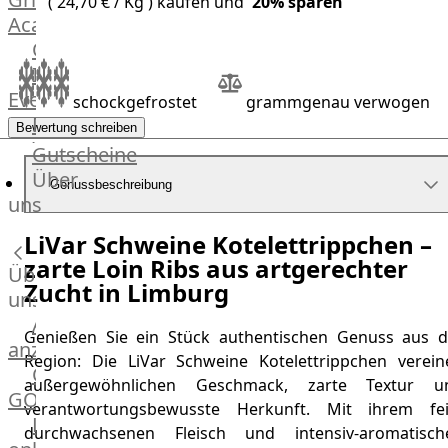
( 24,70 € / Kg ) kaufen und
20
% sparen
Academy
OTTO@Home
Individuelle
Events
schockgefrostet
grammgenau verwogen
Partner
Bewertung schreiben
Kalender
Gutscheine
Gästehaus
Über
Genussbeschreibung
Villa
uns
Glanzstoff
LiVar Schweine Kotelettrippchen –
zarte Loin Ribs aus artgerechter
Über
Zucht in Limburg
uns
Alle
Genießen Sie ein Stück authentischen Genuss aus d
anzeigen
Region: Die LiVar Schweine Kotelettrippchen verein
OTTO
außergewöhnlichen Geschmack, zarte Textur u
GOURMET
verantwortungsbewusste Herkunft. Mit ihrem fei
Lebensmittel
durchwachsenen Fleisch und intensiv-aromatisch