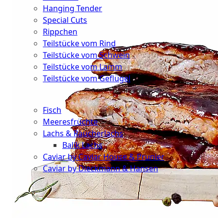
Hanging Tender
Special Cuts
Rippchen
Teilstücke vom Rind
Teilstücke vom Schwein
Teilstücke vom Lamm
Teilstücke vom Geflügel
Seafood
Fisch
Meeresfrüchte
Lachs & Räucherlachs
Balik Lachs
Caviar by Caviar House & Prunier
Caviar by Dieckmann & Hansen
Probierpakete
Schnelle