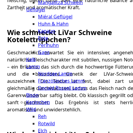
fleischig, bieten dafür aber eine natürliche Balance 
Mangalitza Schwein
Zartheit und aromatischer Kraft.
Geflügel
Miéral Geflügel
Huhn & Hahn
Wie schmeckt LiVar Schweine
Kapaun
Kotelettrippchen?
Ente
Perlhuhn
Gans
Geschmacklich erwartet Sie ein intensiver, angene
Kalb
natürlicher Fleischcharakter mit subtilen, nussigen No
Lamm
– ein Erlebnis, das sich durch die hochwertige Fütter
Nordsee Lamm
und die besondere Genetik der LiVar-Schwei
Französisches Lamm
auszeichnet. Die Textur ist fest, dabei zart u
Donald Russell Lamm
gleichmäßig durchwachsen, sodass das Fleisch nach d
Bison
Garen wunderbar saftig bleibt. Ob klassisch gegrillt o
Kaninchen
sanft geschmort: Das Ergebnis ist stets herrli
Wild
aromatisch und unwiderstehlich.
Reh
Rotwild
Elch