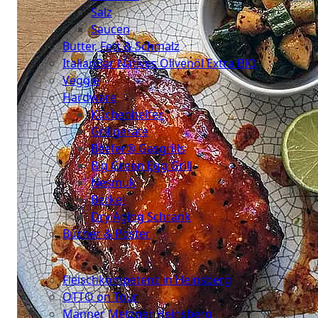
Salz
Saucen
Butter, Fett & Schmalz
ItalianBar Natives Olivenöl Extra BIO
Veggie
Hardware
Küchenhelfer
Grillgeräte
Beefer® Gasgrills
Big Green Egg Grill
Nesmuk
Berkel
Dry Aging Schrank
Bücher & Poster
Events
Fleischkompetenz in Heinsberg
OTTO on Tour
Männer Metzger Heinsberg