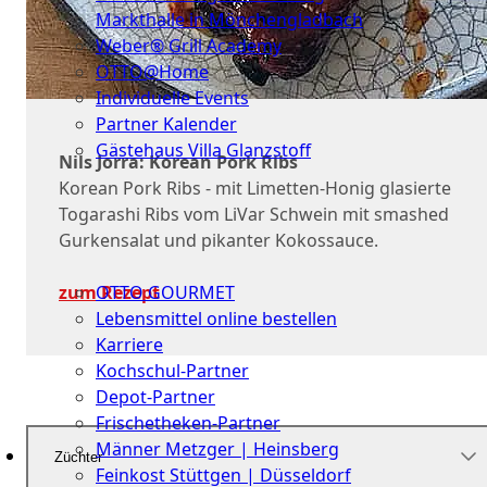
Markthalle in Mönchengladbach
Weber® Grill Academy
OTTO@Home
Individuelle Events
Partner Kalender
Gästehaus Villa Glanzstoff
Nils Jorra: Korean Pork Ribs
Korean Pork Ribs - mit Limetten-Honig glasierte
Gutscheine
Togarashi Ribs vom LiVar Schwein mit smashed
Über
Gurkensalat und pikanter Kokossauce.
uns
zum Rezept
OTTO GOURMET
Lebensmittel online bestellen
Karriere
Kochschul-Partner
Depot-Partner
Frischetheken-Partner
Männer Metzger | Heinsberg
Züchter
Feinkost Stüttgen | Düsseldorf