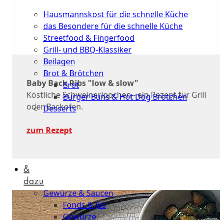
Küche
Hausmannskost für die schnelle Küche
das Besondere für die schnelle Küche
Streetfood & Fingerfood
Grill- und BBQ-Klassiker
Beilagen
Brot & Brötchen
Baby Back Ribs "low & slow"
Brot
Köstliche Schweinerippchen - ein Rezept für Grill
Burger Buns & Hot Dog Brötchen
oder Backofen.
Desserts
Neu
zum Rezept
Sale
&
dazu
Gewürze & Saucen
Fonds & Jus
Gewürze