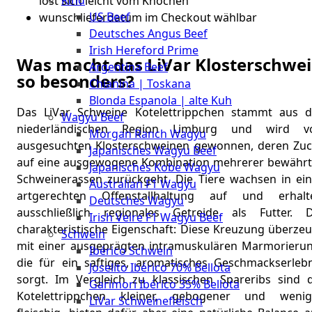
Rind
Meat
löst sich leicht vom Knochen
US Beef
wunschlieferdatum im Checkout wählbar
Club
Deutsches Angus Beef
|
Irish Hereford Prime
Stuttgart
Was macht das LiVar Klosterschwe
Argentina Beef
so besonders?
Chianina | Toskana
Blonda Espanola | alte Kuh
Das LiVar Schweine Kotelettrippchen stammt aus d
Wagyu Beef
niederländischen Region Limburg und wird v
Morgan Ranch Wagyu
ausgesuchten Klosterschweinen gewonnen, deren Zuc
Japanisches Wagyu Beef
auf eine ausgewogene Kombination mehrerer bewährt
Japanisches Kobe Wagyu
Schweinerassen zurückgeht. Die Tiere wachsen in ein
Australian F1 Wagyu
artgerechten Offenstallhaltung auf und erhalt
Deutsches Wagyu
ausschließlich regionales Getreide als Futter. D
Irish Veire F1 Wagyu Beef
charakteristische Eigenschaft: Diese Kreuzung überzeu
Schwein
mit einer ausgeprägten intramuskulären Marmorierun
Ibérico Schwein
die für ein saftiges, aromatisches Geschmackserlebn
Joselito Ibérico 70% Bellota
sorgt. Im Vergleich zu klassischen Spareribs sind d
Garimori Ibérico 35% Bellota
Kotelettrippchen kleiner, gebogener und wenig
LiVar Schweinefleisch