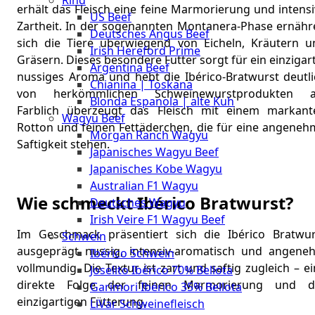
Rind
Meat
erhält das Fleisch eine feine Marmorierung und intens
US Beef
Club
Zartheit. In der sogenannten Montanera-Phase ernähr
Deutsches Angus Beef
|
sich die Tiere überwiegend von Eicheln, Kräutern u
Irish Hereford Prime
Stuttgart
Gräsern. Dieses besondere Futter sorgt für ein einzigar
Argentina Beef
nussiges Aroma und hebt die Ibérico-Bratwurst deutli
Chianina | Toskana
von herkömmlichen Schweinewurstprodukten a
Blonda Espanola | alte Kuh
Farblich überzeugt das Fleisch mit einem markant
Wagyu Beef
Rotton und feinen Fettäderchen, die für eine angeneh
Morgan Ranch Wagyu
Saftigkeit stehen.
Japanisches Wagyu Beef
Japanisches Kobe Wagyu
Australian F1 Wagyu
Wie schmeckt Ibérico Bratwurst?
Deutsches Wagyu
Irish Veire F1 Wagyu Beef
Im Geschmack präsentiert sich die Ibérico Bratwur
Schwein
ausgeprägt nussig, intensiv-aromatisch und angene
Ibérico Schwein
vollmundig. Die Textur ist zart und saftig zugleich – e
Joselito Ibérico 70% Bellota
direkte Folge der feinen Marmorierung und d
Garimori Ibérico 35% Bellota
einzigartigen Fütterung.
LiVar Schweinefleisch