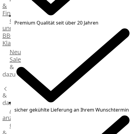
&
Manufaktur
Fingerfood
Bratwurstsets
Grill-
&
Premium Qualität seit über 20 Jahren
und
Toppings
BBQ-
Hackfleisch
Klassiker
Aufschnitt
&
Beilagen
Neu
Schinken
Brot
Sale
&
&
Brötchen
dazu
Brot
Burger
&
Buns
&
dazu
Hot
Alle
sicher gekühlte Lieferung an Ihrem Wunschtermin
Dog
anzeigen
Brötchen
Gewürze
Desserts
&