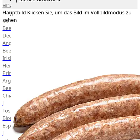
anzeigen
Rind
Hauptbild
Klicken Sie, um das Bild im Vollbildmodus zu
sehen
US
Beef
Deutsches
Angus
Beef
Irish
Hereford
Prime
Argentina
Beef
Chianina
|
Toskana
Blonda
Espanola
|