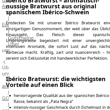
Ibérico Bratwurst – aromatisch-
nussige Bratwurst aus original
Academy
spanischem Ibérico-Schwein
OTTO@Home
Individuelle
Entdecken Sie mit unserer Ibérico Bratwurst ein
Events
einzigartigen Genussmoment, der weit über das Üblic
Partner
hinausgeht. Das Fleisch dieser spanisch
Kalender
Gutscheine
Ursprungsrasse begeistert mit einer unvergleichli
Gästehaus
Über
intensiven Aromatik, die sofort Lust auf das nächs
Villa
uns
Barbecue macht. Kräftig, zart und nuancenreich – hi
Glanzstoff
vereint sich Exklusivität mit handwerklicher Perfektion.
Über
uns
Ibérico Bratwurst: die wichtigsten
Alle
Vorteile auf einen Blick
anzeigen
OTTO
hervorragende Qualität aus der spanischen Ibérico
GOURMET
Rasse, bekannt als „Pata Negra“
Lebensmittel
intensiv-nussiger Geschmack durch Eichelmast in d