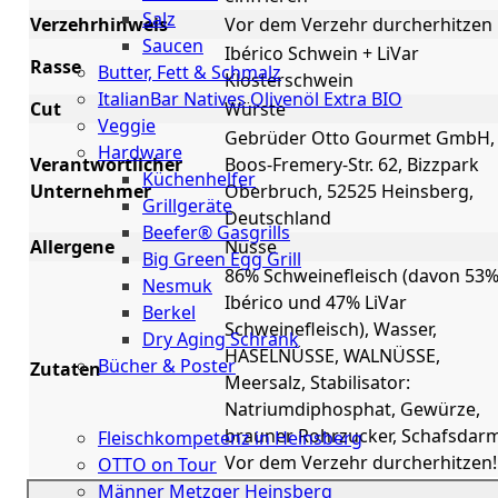
Salz
Verzehrhinweis
Vor dem Verzehr durcherhitzen
Saucen
Ibérico Schwein + LiVar
Rasse
Butter, Fett & Schmalz
Klosterschwein
ItalianBar Natives Olivenöl Extra BIO
Cut
Würste
Veggie
Gebrüder Otto Gourmet GmbH,
Hardware
Verantwortlicher
Boos-Fremery-Str. 62, Bizzpark
Küchenhelfer
Unternehmer
Oberbruch, 52525 Heinsberg,
Grillgeräte
Deutschland
Beefer® Gasgrills
Allergene
Nüsse
Big Green Egg Grill
86% Schweinefleisch (davon 53
Nesmuk
Ibérico und 47% LiVar
Berkel
Schweinefleisch), Wasser,
Dry Aging Schrank
HASELNÜSSE, WALNÜSSE,
Bücher & Poster
Zutaten
Meersalz, Stabilisator:
Events
Natriumdiphosphat, Gewürze,
brauner Rohrzucker, Schafsdarm
Fleischkompetenz in Heinsberg
Vor dem Verzehr durcherhitzen!
OTTO on Tour
Männer Metzger Heinsberg