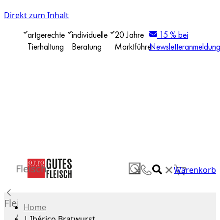
Direkt zum Inhalt
artgerechte
individuelle
20 Jahre
15 % bei
Tierhaltung
Beratung
Marktführer
Newsletteranmeldun
✕
Fleisch
✕
Warenkorb
Fleisch
Home
Alle
|
Ibérico Bratwurst