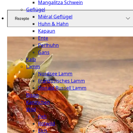
Mangalitza Schwein
Geflügel
Miéral Geflügel
Rezepte
Huhn & Hahn
Kapaun
Ente
Perlhuhn
Gans
Kalb
Lamm
Nordsee Lamm
Französisches Lamm
Donald Russell Lamm
Bison
Kaninchen
Wild
Reh
Rotwild
Elch