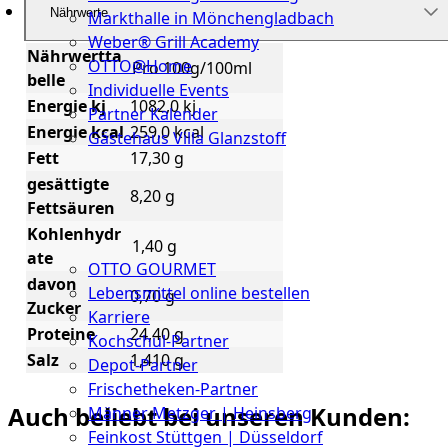
Nährwerte
Markthalle in Mönchengladbach
Weber® Grill Academy
Nährwertta
OTTO@Home
Pro 100g/100ml
belle
Individuelle Events
Energie kj
1082,0 kj
Partner Kalender
Energie kcal
259,0 kcal
Gästehaus Villa Glanzstoff
Fett
17,30 g
Gutscheine
gesättigte
8,20 g
Fettsäuren
Über
Kohlenhydr
uns
1,40 g
ate
OTTO GOURMET
davon
Lebensmittel online bestellen
0,70 g
Zucker
Karriere
Proteine
24,40 g
Kochschul-Partner
Salz
1,410 g
Depot-Partner
Frischetheken-Partner
Auch beliebt bei unseren Kunden:
Männer Metzger | Heinsberg
Feinkost Stüttgen | Düsseldorf