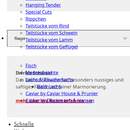
Hanging Tender
Special Cuts
Rippchen
Teilstücke vom Rind
Teilstücke vom Schwein
Rasse
Teilstücke vom Lamm
Teilstücke vom Geflügel
Seafood
Fisch
Meeresfrüchte
Ibérico Schwein
Lachs & Räucherlachs
Das Ibérico Schwein hat besonders nussiges und
Balik Lachs
saftiges Fleisch mit feiner Marmorierung.
Caviar by Caviar House & Prunier
Caviar by Dieckmann & Hansen
mehr über die Rasse erfahren ⟶
Probierpakete
Schnelle