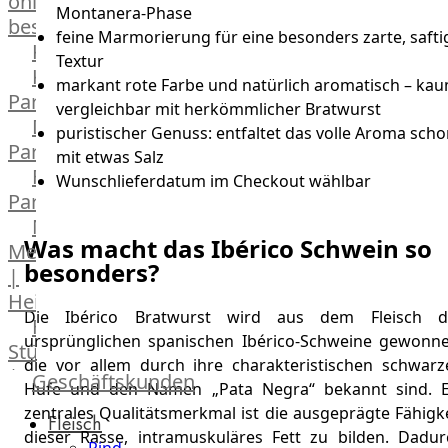
online
Montanera-Phase
bestellen
feine Marmorierung für eine besonders zarte, safti
Karriere
Textur
Kochschul-
markant rote Farbe und natürlich aromatisch – ka
Partner
vergleichbar mit herkömmlicher Bratwurst
Depot-
puristischer Genuss: entfaltet das volle Aroma sch
Partner
mit etwas Salz
Frischetheken-
Wunschlieferdatum im Checkout wählbar
Partner
Männer
Was macht das Ibérico Schwein so
Metzger
besonders?
|
Heinsberg
Die Ibérico Bratwurst wird aus dem Fleisch d
Feinkost
ursprünglichen spanischen Ibérico-Schweine gewonne
Stüttgen
die vor allem durch ihre charakteristischen schwarz
|
Geschäftskunden
Hufe und den Namen „Pata Negra“ bekannt sind. E
Düsseldorf
zentrales Qualitätsmerkmal ist die ausgeprägte Fähigk
Fleisch
The
dieser Rasse, intramuskuläres Fett zu bilden. Dadur