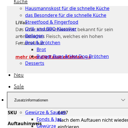
Küche
Hausmannskost für die schnelle Küche
das Besondere für die schnelle Küche
Streetfood & Fingerfood
LiVar
Grill- und BBQ-Klassiker
Das LiVar Klosterschwein ist bekannt für sein
Beilagen
aromatisches Fleisch, welches ein hohen
Brot & Brötchen
Fettanteil hat.
Brot
Burger Buns & Hot Dog Brötchen
mehr über die Rasse erfahren ⟶
Desserts
Neu
Sale
&
Zusatzinformationen
dazu
Gewürze & Saucen
SKU
6497
Fonds & Jus
Nach dem Auftauen nicht wiede
Auftauhinweis
Gewürze
einfrieren