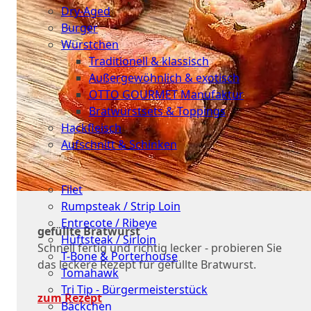
Dry-Aged
Burger
Würstchen
Traditionell & klassisch
Außergewöhnlich & exotisch
OTTO GOURMET Manufaktur
Bratwurstsets & Toppings
Hackfleisch
Aufschnitt & Schinken
Cuts
Filet
Rumpsteak / Strip Loin
Entrecote / Ribeye
gefüllte Bratwurst
Hüftsteak / Sirloin
Schnell fertig und richtig lecker - probieren Sie
T-Bone & Porterhouse
das leckere Rezept für gefüllte Bratwurst.
Tomahawk
Tri Tip - Bürgermeisterstück
zum Rezept
Bäckchen