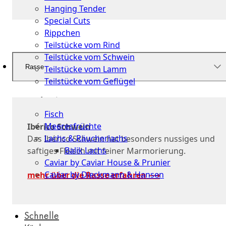
Hanging Tender
Special Cuts
Rippchen
Teilstücke vom Rind
Teilstücke vom Schwein
Rasse
Teilstücke vom Lamm
Teilstücke vom Geflügel
Seafood
Fisch
Meeresfrüchte
Ibérico Schwein
Lachs & Räucherlachs
Das Ibérico Schwein hat besonders nussiges und
Balik Lachs
saftiges Fleisch mit feiner Marmorierung.
Caviar by Caviar House & Prunier
Caviar by Dieckmann & Hansen
mehr über die Rasse erfahren ⟶
Probierpakete
Schnelle