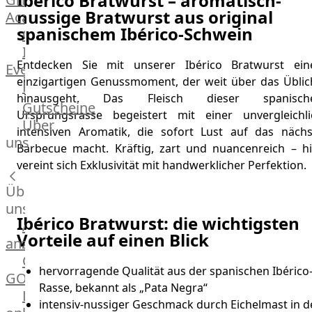
Ibérico Bratwurst – aromatisch-
nussige Bratwurst aus original
Academy
spanischem Ibérico-Schwein
OTTO@Home
Individuelle
Entdecken Sie mit unserer Ibérico Bratwurst ein
Events
einzigartigen Genussmoment, der weit über das Üblic
Partner
hinausgeht. Das Fleisch dieser spanisch
Kalender
Gutscheine
Ursprungsrasse begeistert mit einer unvergleichli
Gästehaus
Über
intensiven Aromatik, die sofort Lust auf das nächs
Villa
uns
Barbecue macht. Kräftig, zart und nuancenreich – hi
Glanzstoff
vereint sich Exklusivität mit handwerklicher Perfektion.
Über
uns
Ibérico Bratwurst: die wichtigsten
Alle
Vorteile auf einen Blick
anzeigen
OTTO
hervorragende Qualität aus der spanischen Ibérico
GOURMET
Rasse, bekannt als „Pata Negra“
Lebensmittel
intensiv-nussiger Geschmack durch Eichelmast in d