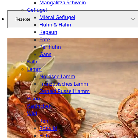
Mangalitza Schwein
Geflügel
Miéral Geflügel
Rezepte
Huhn & Hahn
Kapaun
Ente
Perlhuhn
Gans
Kalb
Lamm
Nordsee Lamm
Französisches Lamm
Donald Russell Lamm
Bison
Kaninchen
Wild
Reh
Rotwild
Elch