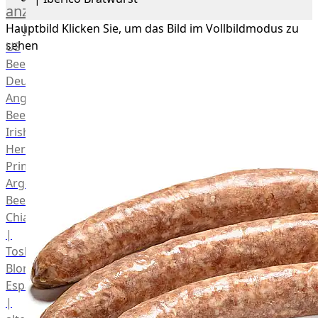
anzeigen
Rind
Hauptbild
Klicken Sie, um das Bild im Vollbildmodus zu
sehen
US
Beef
Deutsches
Angus
Beef
Irish
Hereford
Prime
Argentina
Beef
Chianina
|
Toskana
Blonda
Espanola
|