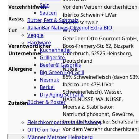
Salz
Verzehrhinweis
Vor dem Verzehr durcherhitzen
Saucen
Ibérico Schwein + LiVar
Rasse
Butter, Fett & Schmalz
Klosterschwein
ItalianBar Natives Olivenöl Extra BIO
Cut
Würste
Veggie
Gebrüder Otto Gourmet GmbH,
Hardware
Verantwortlicher
Boos-Fremery-Str. 62, Bizzpark
Küchenhelfer
Unternehmer
Oberbruch, 52525 Heinsberg,
Grillgeräte
Deutschland
Beefer® Gasgrills
Allergene
Nüsse
Big Green Egg Grill
86% Schweinefleisch (davon 53
Nesmuk
Ibérico und 47% LiVar
Berkel
Schweinefleisch), Wasser,
Dry Aging Schrank
HASELNÜSSE, WALNÜSSE,
Bücher & Poster
Zutaten
Meersalz, Stabilisator:
Events
Natriumdiphosphat, Gewürze,
brauner Rohrzucker, Schafsdarm
Fleischkompetenz in Heinsberg
Vor dem Verzehr durcherhitzen!
OTTO on Tour
Männer Metzger Heinsberg