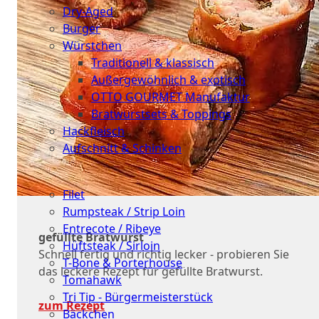
Dry-Aged
Burger
Würstchen
Traditionell & klassisch
Außergewöhnlich & exotisch
OTTO GOURMET Manufaktur
Bratwurstsets & Toppings
Hackfleisch
Aufschnitt & Schinken
Cuts
Filet
Rumpsteak / Strip Loin
Entrecote / Ribeye
gefüllte Bratwurst
Hüftsteak / Sirloin
Schnell fertig und richtig lecker - probieren Sie
T-Bone & Porterhouse
das leckere Rezept für gefüllte Bratwurst.
Tomahawk
Tri Tip - Bürgermeisterstück
zum Rezept
Bäckchen