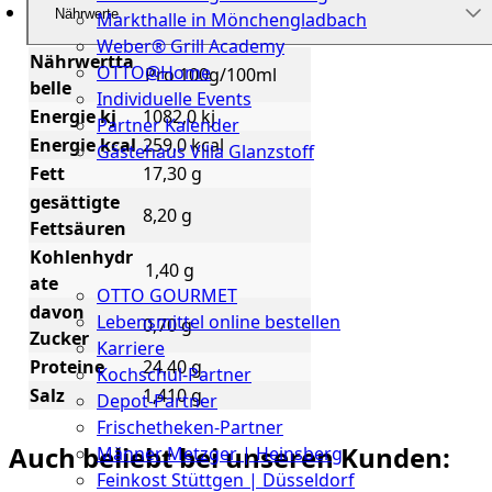
Nährwerte
Markthalle in Mönchengladbach
Weber® Grill Academy
Nährwertta
OTTO@Home
Pro 100g/100ml
belle
Individuelle Events
Energie kj
1082,0 kj
Partner Kalender
Energie kcal
259,0 kcal
Gästehaus Villa Glanzstoff
Fett
17,30 g
Gutscheine
gesättigte
8,20 g
Fettsäuren
Über
Kohlenhydr
uns
1,40 g
ate
OTTO GOURMET
davon
Lebensmittel online bestellen
0,70 g
Zucker
Karriere
Proteine
24,40 g
Kochschul-Partner
Salz
1,410 g
Depot-Partner
Frischetheken-Partner
Auch beliebt bei unseren Kunden:
Männer Metzger | Heinsberg
Feinkost Stüttgen | Düsseldorf