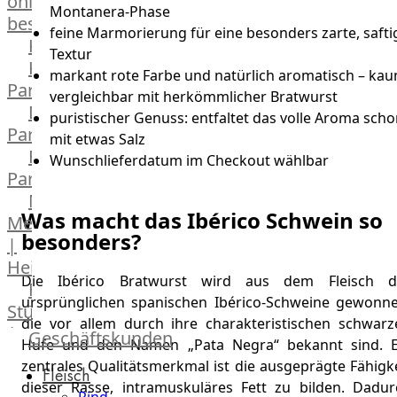
online
Montanera-Phase
bestellen
feine Marmorierung für eine besonders zarte, safti
Karriere
Textur
Kochschul-
markant rote Farbe und natürlich aromatisch – ka
Partner
vergleichbar mit herkömmlicher Bratwurst
Depot-
puristischer Genuss: entfaltet das volle Aroma sch
Partner
mit etwas Salz
Frischetheken-
Wunschlieferdatum im Checkout wählbar
Partner
Männer
Was macht das Ibérico Schwein so
Metzger
besonders?
|
Heinsberg
Die Ibérico Bratwurst wird aus dem Fleisch d
Feinkost
ursprünglichen spanischen Ibérico-Schweine gewonne
Stüttgen
die vor allem durch ihre charakteristischen schwarz
|
Geschäftskunden
Hufe und den Namen „Pata Negra“ bekannt sind. E
Düsseldorf
zentrales Qualitätsmerkmal ist die ausgeprägte Fähigk
Fleisch
The
dieser Rasse, intramuskuläres Fett zu bilden. Dadur