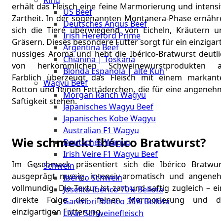
Rind
Meat
erhält das Fleisch eine feine Marmorierung und intens
US Beef
Club
Zartheit. In der sogenannten Montanera-Phase ernähr
Deutsches Angus Beef
|
sich die Tiere überwiegend von Eicheln, Kräutern u
Irish Hereford Prime
Stuttgart
Gräsern. Dieses besondere Futter sorgt für ein einzigar
Argentina Beef
nussiges Aroma und hebt die Ibérico-Bratwurst deutli
Chianina | Toskana
von herkömmlichen Schweinewurstprodukten a
Blonda Espanola | alte Kuh
Farblich überzeugt das Fleisch mit einem markant
Wagyu Beef
Rotton und feinen Fettäderchen, die für eine angeneh
Morgan Ranch Wagyu
Saftigkeit stehen.
Japanisches Wagyu Beef
Japanisches Kobe Wagyu
Australian F1 Wagyu
Wie schmeckt Ibérico Bratwurst?
Deutsches Wagyu
Irish Veire F1 Wagyu Beef
Im Geschmack präsentiert sich die Ibérico Bratwur
Schwein
ausgeprägt nussig, intensiv-aromatisch und angene
Ibérico Schwein
vollmundig. Die Textur ist zart und saftig zugleich – e
Joselito Ibérico 70% Bellota
direkte Folge der feinen Marmorierung und d
Garimori Ibérico 35% Bellota
einzigartigen Fütterung.
LiVar Schweinefleisch