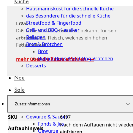
Küche
Hausmannskost für die schnelle Küche
das Besondere für die schnelle Küche
Streetfood & Fingerfood
LiVar
Grill- und BBQ-Klassiker
Das LiVar Klosterschwein ist bekannt für sein
Beilagen
aromatisches Fleisch, welches ein hohen
Brot & Brötchen
Fettanteil hat.
Brot
Burger Buns & Hot Dog Brötchen
mehr über die Rasse erfahren ⟶
Desserts
Neu
Sale
&
Zusatzinformationen
dazu
Gewürze & Saucen
SKU
6497
Fonds & Jus
Nach dem Auftauen nicht wiede
Auftauhinweis
Gewürze
einfrieren