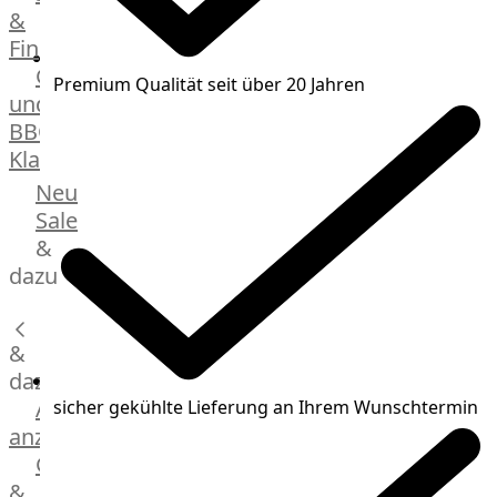
&
Manufaktur
Fingerfood
Bratwurstsets
Grill-
&
Premium Qualität seit über 20 Jahren
und
Toppings
BBQ-
Hackfleisch
Klassiker
Aufschnitt
&
Beilagen
Neu
Schinken
Brot
Sale
&
&
Brötchen
dazu
Brot
Burger
&
Buns
&
dazu
Hot
Alle
sicher gekühlte Lieferung an Ihrem Wunschtermin
Dog
anzeigen
Brötchen
Gewürze
Desserts
&