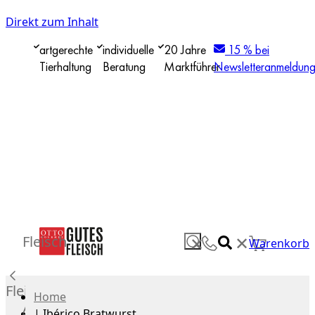
Direkt zum Inhalt
artgerechte
individuelle
20 Jahre
15 % bei
Tierhaltung
Beratung
Marktführer
Newsletteranmeldun
✕
Fleisch
✕
Warenkorb
Fleisch
Home
Alle
|
Ibérico Bratwurst