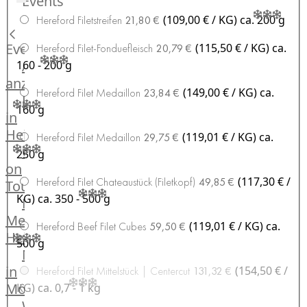
Events
Hardware
(109,00 € / KG)
ca. 200 g
Hereford Filetstreifen
21,80 €
Küchenhelfer
Grillgeräte
Events
(115,50 € / KG)
ca.
Hereford Filet-Fonduefleisch
20,79 €
Beefer®
Alle
160 - 200 g
Gasgrills
anzeigen
(149,00 € / KG)
ca.
Hereford Filet Medaillon
23,84 €
Big
Fleischkompetenz
160 g
Green
in
Egg
Heinsberg
(119,01 € / KG)
ca.
Hereford Filet Medaillon
29,75 €
Grill
OTTO
250 g
Nesmuk
on
Berkel
(117,30 € /
Hereford Filet Chateaustück (Filetkopf)
49,85 €
Tour
Dry
KG)
ca. 350 - 500 g
Männer
Aging
Metzger
Schrank
(119,01 € / KG)
ca.
Hereford Beef Filet Cubes
59,50 €
Heinsberg
Bücher
500 g
Markthalle
&
in
(154,50 € /
Hereford Filet Mittelstück | Centercut
131,32 €
Poster
Mönchengladbach
KG)
ca. 0,7 - 1 kg
Weber®