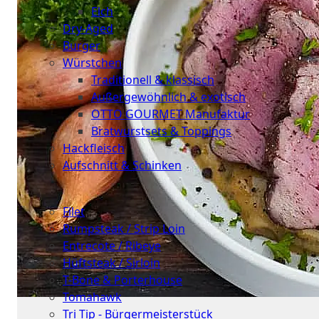
Elch
Dry-Aged
Burger
Würstchen
Traditionell & klassisch
Außergewöhnlich & exotisch
OTTO GOURMET Manufaktur
Bratwurstsets & Toppings
Hackfleisch
Aufschnitt & Schinken
Cuts
Filet
Rumpsteak / Strip Loin
Entrecote / Ribeye
Hüftsteak / Sirloin
T-Bone & Porterhouse
Tomahawk
Tri Tip - Bürgermeisterstück