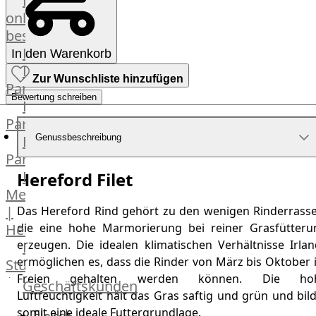
Lebensmittel
online
bestellen
Karriere
In den Warenkorb
Kochschul-
Zur Wunschliste hinzufügen
Partner
Bewertung schreiben
Depot-
Partner
Frischetheken-
Genussbeschreibung
Partner
Männer
Hereford Filet
Metzger
|
Das Hereford Rind gehört zu den wenigen Rinderrasse
die eine hohe Marmorierung bei reiner Grasfütteru
Heinsberg
erzeugen. Die idealen klimatischen Verhältnisse Irlan
Feinkost
ermöglichen es, dass die Rinder von März bis Oktober 
Stüttgen
Freien gehalten werden können. Die ho
|
Geschäftskunden
Luftfeuchtigkeit hält das Gras saftig und grün und bil
Düsseldorf
somit eine ideale Futtergrundlage.
Fleisch