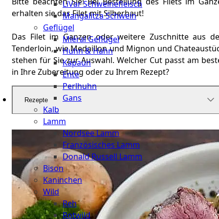
Bitte beachten Sie! Bei Bestellung des Filets im Ganz
LiVar Schweinefleisch
erhalten sie das Filet mit Silberhaut!
Mangalitza Schwein
Geflügel
Das Filet im Ganzen oder weitere Zuschnitte aus d
Miéral Geflügel
Tenderloin, wie Medaillon und Mignon und Chateaustüc
Huhn & Hahn
stehen für Sie zur Auswahl. Welcher Cut passt am best
Kapaun
in Ihre Zubereitung oder zu Ihrem Rezept?
Ente
Perlhuhn
Gans
Rezepte
Kalb
Lamm
Nordsee Lamm
Französisches Lamm
Donald Russell Lamm
Bison
Kaninchen
Wild
Reh
Rotwild