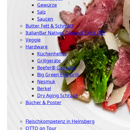
Gewürze
Salz
Saucen
Butter, Fett & Schmalz
ItalianBar Natives Olivenöl Extra BIO
Veggie
Hardware
Küchenhelfer
Grillgeräte
Beefer® Gasgrills
Big Green Egg Grill
Nesmuk
Berkel
Dry Aging Schrank
Bücher & Poster
Events
Fleischkompetenz in Heinsberg
OTTO on Tour