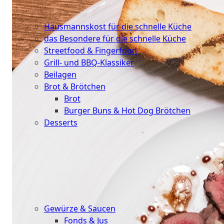
Schnelle
Küche
Hausmannskost für die schnelle Küche
das Besondere für die schnelle Küche
Streetfood & Fingerfood
Grill- und BBQ-Klassiker
Beilagen
Brot & Brötchen
Brot
Burger Buns & Hot Dog Brötchen
Desserts
Neu
Sale
&
dazu
Gewürze & Saucen
Fonds & Jus