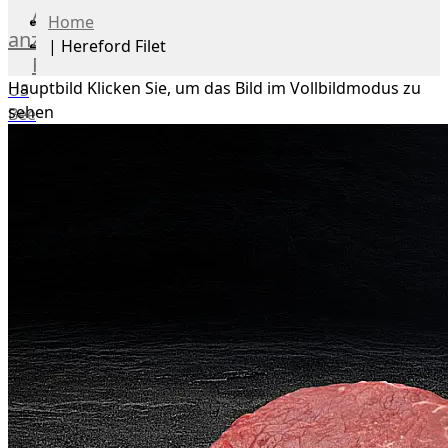
Alle
Home
anzeigen
|
Hereford Filet
Rind
Hauptbild
Klicken Sie, um das Bild im Vollbildmodus zu
US
sehen
Beef
Deutsches
Angus
Beef
Irish
Hereford
Prime
Argentina
Beef
Chianina
|
Toskana
Blonda
Espanola