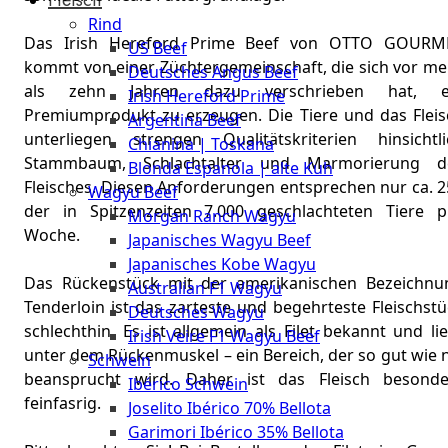
The
Rind
Meat
Das Irish Hereford Prime Beef von OTTO GOURM
US Beef
Club
kommt von einer Züchtergemeinschaft, die sich vor me
Deutsches Angus Beef
|
als zehn Jahren dazu verschrieben hat, e
Irish Hereford Prime
Stuttgart
Premiumprodukt zu erzeugen. Die Tiere und das Fleis
Argentina Beef
unterliegen strengen Qualitätskriterien hinsichtli
Chianina | Toskana
Stammbaum, Schlachtalter und Marmorierung d
Blonda Espanola | alte Kuh
Fleisches. Diesen Anforderungen entsprechen nur ca. 2
Wagyu Beef
der in Spitzenzeiten 7.000 geschlachteten Tiere p
Morgan Ranch Wagyu
Woche.
Japanisches Wagyu Beef
Japanisches Kobe Wagyu
Das Rückenstück mit der amerikanischen Bezeichnu
Australian F1 Wagyu
Tenderloin ist das zarteste und begehrteste Fleischst
Deutsches Wagyu
schlechthin. Es ist allgemein als Filet bekannt und li
Irish Veire F1 Wagyu Beef
unter dem Rückenmuskel – ein Bereich, der so gut wie 
Schwein
beansprucht wird. Daher ist das Fleisch besonde
Ibérico Schwein
feinfasrig.
Joselito Ibérico 70% Bellota
Garimori Ibérico 35% Bellota