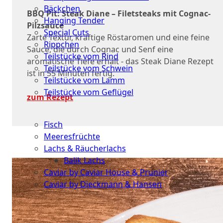
Bäckchen
BBQ Pit: Steak Diane – Filetsteaks mit Cognac-
Hanging Tender
Pilzsauce
Special Cuts
Zarte Textur, kräftige Röstaromen und eine feine
Rippchen
Sauce, die durch Cognac und Senf eine
Teilstücke vom Rind
aromatische Tiefe erhält - das Steak Diane Rezept
Teilstücke vom Schwein
ist in 55 Minuten fertig.
Teilstücke vom Lamm
Teilstücke vom Geflügel
zum Rezept
Seafood
Fisch
Meeresfrüchte
Lachs & Räucherlachs
Balik Lachs
Caviar by Caviar House & Prunier
Caviar by Dieckmann & Hansen
Probierpakete