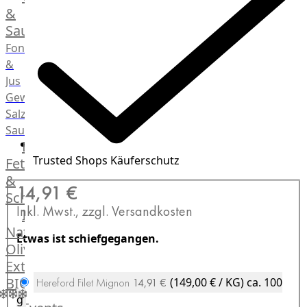
Desserts
&
Saucen
Fonds
View larger image
&
Jus
Gewürze
Salz
View larger image
Saucen
Butter,
Trusted Shops Käuferschutz
Fett
&
14,91 €
View larger image
Schmalz
Inkl. Mwst., zzgl. Versandkosten
ItalianBar
Natives
Etwas ist schiefgegangen.
Olivenöl
View larger image
Extra
BIO
(149,00 € / KG)
ca. 100
Hereford Filet Mignon
14,91 €
Veggie
g