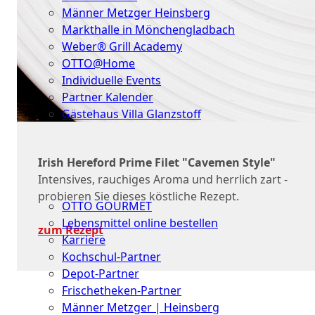
Männer Metzger Heinsberg
Markthalle in Mönchengladbach
Weber® Grill Academy
OTTO@Home
Individuelle Events
Partner Kalender
Gästehaus Villa Glanzstoff
Gutscheine
Irish Hereford Prime Filet "Cavemen Style"
Über
Intensives, rauchiges Aroma und herrlich zart -
uns
probieren Sie dieses köstliche Rezept.
OTTO GOURMET
Lebensmittel online bestellen
zum Rezept
Karriere
Kochschul-Partner
Depot-Partner
Frischetheken-Partner
Männer Metzger | Heinsberg