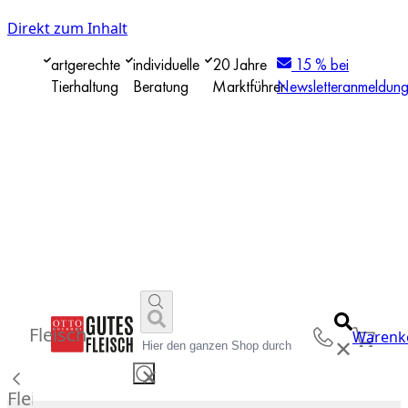
Direkt zum Inhalt
artgerechte
individuelle
20 Jahre
15 % bei
Tierhaltung
Beratung
Marktführer
Newsletteranmeldun
Fleisch
Warenk
✕
✕
Fleisch