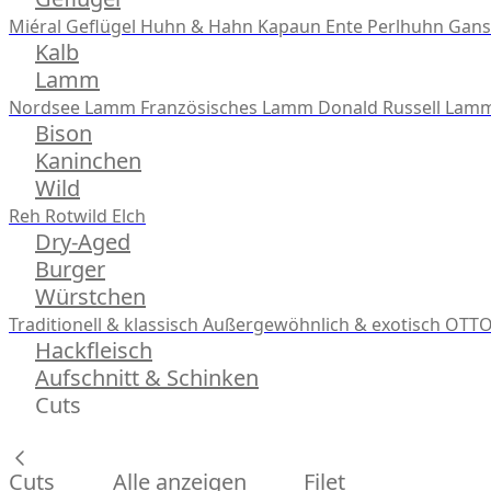
Miéral Geflügel
Huhn & Hahn
Kapaun
Ente
Perlhuhn
Gans
Kalb
Lamm
Nordsee Lamm
Französisches Lamm
Donald Russell Lam
Bison
Kaninchen
Wild
Reh
Rotwild
Elch
Dry-Aged
Burger
Würstchen
Traditionell & klassisch
Außergewöhnlich & exotisch
OTTO
Hackfleisch
Aufschnitt & Schinken
Cuts
Cuts
Alle anzeigen
Filet