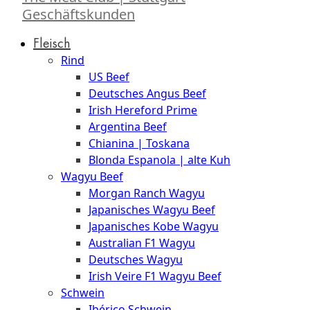
Geschäftskunden
Fleisch
Rind
US Beef
Deutsches Angus Beef
Irish Hereford Prime
Argentina Beef
Chianina | Toskana
Blonda Espanola | alte Kuh
Wagyu Beef
Morgan Ranch Wagyu
Japanisches Wagyu Beef
Japanisches Kobe Wagyu
Australian F1 Wagyu
Deutsches Wagyu
Irish Veire F1 Wagyu Beef
Schwein
Ibérico Schwein