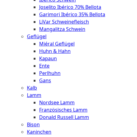
Joselito Ibérico 70% Bellota
Garimori Ibérico 35% Bellota
LiVar Schweinefleisch
Mangalitza Schwein
Geflügel
Miéral Geflügel
Huhn & Hahn
Kapaun
Ente
Perlhuhn
Gans
Kalb
Lamm
Nordsee Lamm
Französisches Lamm
Donald Russell Lamm
Bison
Kaninchen