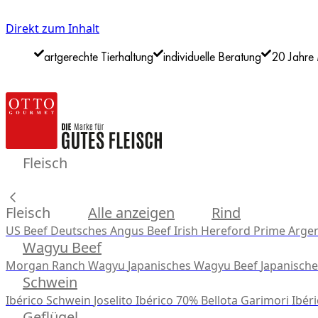
Direkt zum Inhalt
artgerechte Tierhaltung
individuelle Beratung
20 Jahre 
Fleisch
Fleisch
Alle anzeigen
Rind
US Beef
Deutsches Angus Beef
Irish Hereford Prime
Argen
Wagyu Beef
Morgan Ranch Wagyu
Japanisches Wagyu Beef
Japanisch
Schwein
Ibérico Schwein
Joselito Ibérico 70% Bellota
Garimori Ibéri
Geflügel