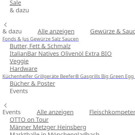
Sale
& dazu
& dazu
Alle anzeigen
Gewürze & Sau
Fonds & Jus
Gewürze
Salz
Saucen
Butter, Fett & Schmalz
ItalianBar Natives Olivenöl Extra BIO
Veggie
Hardware
Küchenhelfer
Grillgeräte
Beefer® Gasgrills
Big Green Egg 
Bücher & Poster
Events
Events
Alle anzeigen
Fleischkompeten
OTTO on Tour
Männer Metzger Heinsberg
Markthalle in Mönchengladbach