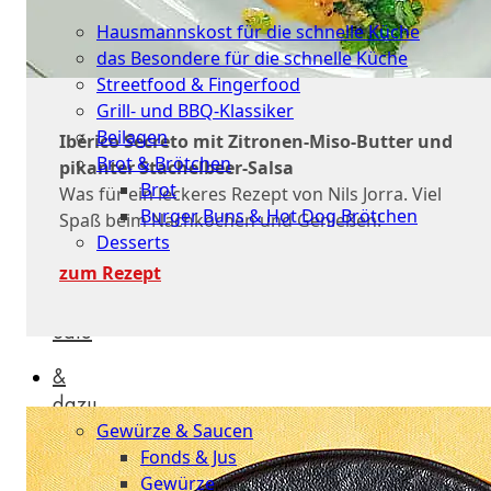
Küche
Hausmannskost für die schnelle Küche
das Besondere für die schnelle Küche
Streetfood & Fingerfood
Grill- und BBQ-Klassiker
Beilagen
Ibérico Secreto mit Zitronen-Miso-Butter und
Brot & Brötchen
pikanter Stachelbeer-Salsa
Brot
Was für ein leckeres Rezept von Nils Jorra. Viel
Burger Buns & Hot Dog Brötchen
Spaß beim Nachkochen und Genießen!
Desserts
zum Rezept
Neu
Sale
&
dazu
Gewürze & Saucen
Fonds & Jus
Gewürze