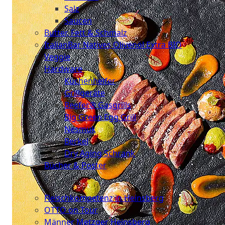
Salz
Saucen
Butter, Fett & Schmalz
ItalianBar Natives Olivenöl Extra BIO
Veggie
Hardware
Küchenhelfer
Grillgeräte
Beefer® Gasgrills
Big Green Egg Grill
Nesmuk
Berkel
Dry Aging Schrank
Bücher & Poster
Events
Fleischkompetenz in Heinsberg
OTTO on Tour
Männer Metzger Heinsberg