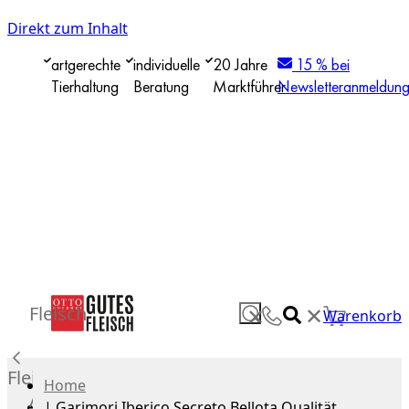
Direkt zum Inhalt
artgerechte
individuelle
20 Jahre
15 % bei
Tierhaltung
Beratung
Marktführer
Newsletteranmeldun
✕
Fleisch
✕
Warenkorb
Fleisch
Home
Alle
|
Garimori Iberico Secreto Bellota Qualität