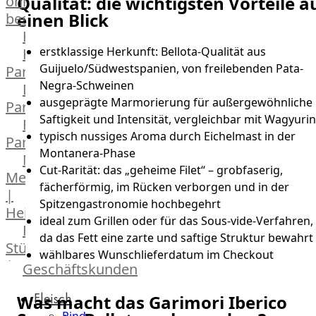
online
Qualität: die wichtigsten Vorteile a
einen Blick
bestellen
Karriere
erstklassige Herkunft: Bellota-Qualität aus
Kochschul-
Guijuelo/Südwestspanien, von freilebenden Pata-
Partner
Negra-Schweinen
Depot-
ausgeprägte Marmorierung für außergewöhnliche
Partner
Saftigkeit und Intensität, vergleichbar mit Wagyuri
Frischetheken-
typisch nussiges Aroma durch Eichelmast in der
Partner
Montanera-Phase
Männer
Cut-Rarität: das „geheime Filet“ – grobfaserig,
Metzger
fächerförmig, im Rücken verborgen und in der
|
Spitzengastronomie hochbegehrt
Heinsberg
ideal zum Grillen oder für das Sous-vide-Verfahren,
Feinkost
da das Fett eine zarte und saftige Struktur bewahrt
Stüttgen
wählbares Wunschlieferdatum im Checkout
|
Geschäftskunden
Düsseldorf
Fleisch
Was macht das Garimori Iberico
The