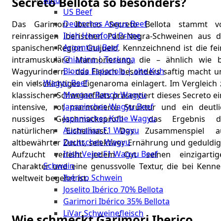
Secreto Bellota so besonders?
Rind
Meat
US Beef
Club
Deutsches Angus Beef
Das Garimori Iberico Secreto Bellota stammt v
|
Irish Hereford Prime
reinrassigen iberischen Pata-Negra-Schweinen aus d
Stuttgart
Argentina Beef
spanischen Region Guijuelo. Kennzeichnend ist die fei
Chianina | Toskana
intramuskuläre Marmorierung, die – ähnlich wie b
Blonda Espanola | alte Kuh
Wagyurindern – das Fleisch besonders saftig macht u
Wagyu Beef
ein vielschichtiges Eigenaroma einlagert. Im Vergleich
Morgan Ranch Wagyu
klassischen Schweinefilets präsentiert dieses Secreto e
Japanisches Wagyu Beef
intensive, rot marmorierte Struktur und ein deutli
Japanisches Kobe Wagyu
nussiges Geschmacksprofil – das Ergebnis d
Australian F1 Wagyu
natürlichen Eichelmast. Das Zusammenspiel a
Deutsches Wagyu
altbewährter Zucht, selektiver Ernährung und geduldig
Irish Veire F1 Wagyu Beef
Aufzucht verleiht jedem Cut seinen einzigartig
Schwein
Charakter und eine genussvolle Textur, die bei Kenne
Ibérico Schwein
weltweit begehrt ist.
Joselito Ibérico 70% Bellota
Garimori Ibérico 35% Bellota
LiVar Schweinefleisch
Wie schmeckt Garimori Iberico