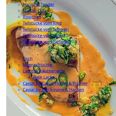
Hanging Tender
Special Cuts
Rippchen
Teilstücke vom Rind
Teilstücke vom Schwein
Teilstücke vom Lamm
Teilstücke vom Geflügel
Seafood
Fisch
Meeresfrüchte
Lachs & Räucherlachs
Balik Lachs
Caviar by Caviar House & Prunier
Caviar by Dieckmann & Hansen
Probierpakete
Schnelle