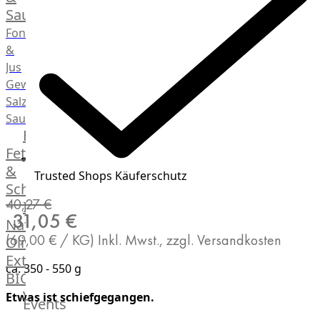
Saucen
Fonds
&
Jus
Gewürze
Salz
Saucen
Butter,
Fett
&
Trusted Shops Käuferschutz
Schmalz
40,27 €
ItalianBar
31,05 €
Natives
(69,00 € / KG)
Inkl. Mwst., zzgl. Versandkosten
Olivenöl
Extra
ca. 350 - 550 g
BIO
Veggie
Etwas ist schiefgegangen.
Events
Hardware