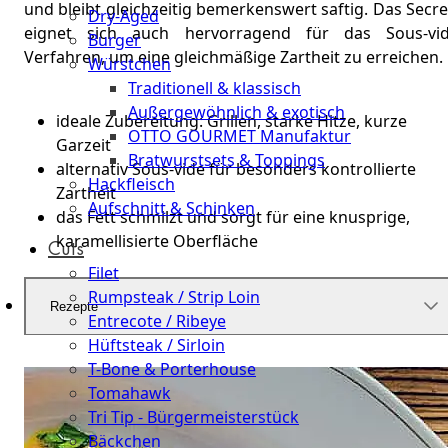
und bleibt gleichzeitig bemerkenswert saftig. Das Secr
Dry-Aged
eignet sich auch hervorragend für das Sous-vid
Burger
Verfahren, um eine gleichmäßige Zartheit zu erreichen.
Würstchen
Traditionell & klassisch
Außergewöhnlich & exotisch
ideale Zubereitung: Grillen, starke Hitze, kurze
OTTO GOURMET Manufaktur
Garzeit
Bratwurstsets & Toppings
alternativ Sous-vide für besonders kontrollierte
Hackfleisch
Zartheit
Aufschnitt & Schinken
das Fett schmilzt und sorgt für eine knusprige,
karamellisierte Oberfläche
Cuts
Filet
Rumpsteak / Strip Loin
Rezepte
Entrecote / Ribeye
Hüftsteak / Sirloin
T-Bone & Porterhouse
Tomahawk
Tri Tip - Bürgermeisterstück
Bäckchen