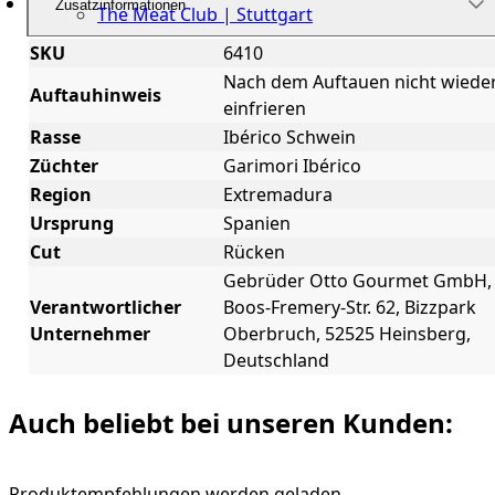
Zusatzinformationen
The Meat Club | Stuttgart
SKU
6410
Geschäftskunden
Nach dem Auftauen nicht wiede
Auftauhinweis
einfrieren
Rasse
Ibérico Schwein
Züchter
Garimori Ibérico
Region
Extremadura
Ursprung
Spanien
Cut
Rücken
Gebrüder Otto Gourmet GmbH,
Verantwortlicher
Boos-Fremery-Str. 62, Bizzpark
Unternehmer
Oberbruch, 52525 Heinsberg,
Deutschland
Auch beliebt bei unseren Kunden:
Produktempfehlungen werden geladen…