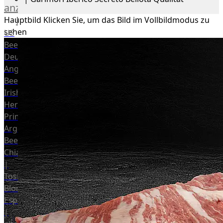
anzeigen
Rind
Hauptbild
Klicken Sie, um das Bild im Vollbildmodus zu
sehen
US
Beef
Deutsches
Angus
Beef
Irish
Hereford
Prime
Argentina
Beef
Chianina
|
Toskana
Blonda
Espanola
|