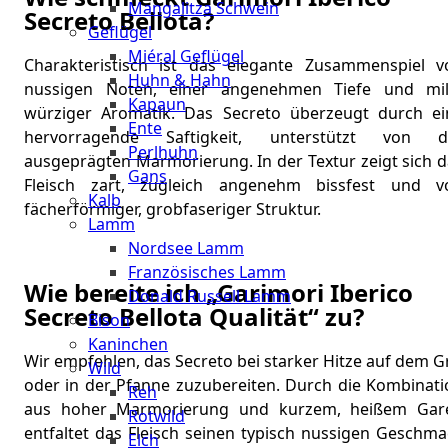
Mangalitza Schwein
Secreto Bellota?
Geflügel
Miéral Geflügel
Charakteristisch ist das elegante Zusammenspiel v
Huhn & Hahn
nussigen Noten, einer angenehmen Tiefe und mil
Kapaun
würziger Aromatik. Das Secreto überzeugt durch ei
Ente
hervorragende Saftigkeit, unterstützt von d
Perlhuhn
ausgeprägten Marmorierung. In der Textur zeigt sich d
Gans
Fleisch zart, zugleich angenehm bissfest und v
Kalb
fächerförmiger, grobfaseriger Struktur.
Lamm
Nordsee Lamm
Französisches Lamm
Wie bereite ich „Garimori Iberico
Donald Russell Lamm
Secreto Bellota Qualität“ zu?
Bison
Kaninchen
Wir empfehlen, das Secreto bei starker Hitze auf dem Gr
Wild
oder in der Pfanne zuzubereiten. Durch die Kombinati
Reh
aus hoher Marmorierung und kurzem, heißem Gar
Rotwild
entfaltet das Fleisch seinen typisch nussigen Geschma
Elch