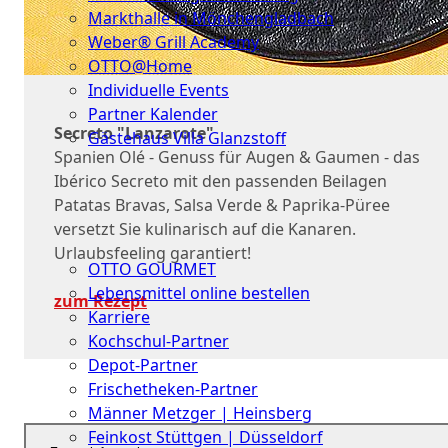
Markthalle in Mönchengladbach
Weber® Grill Academy
OTTO@Home
Individuelle Events
Partner Kalender
Secreto "Lanzarote"
Gästehaus Villa Glanzstoff
Spanien Olé - Genuss für Augen & Gaumen - das
Gutscheine
Ibérico Secreto mit den passenden Beilagen
Patatas Bravas, Salsa Verde & Paprika-Püree
Über
versetzt Sie kulinarisch auf die Kanaren.
uns
Urlaubsfeeling garantiert!
OTTO GOURMET
Lebensmittel online bestellen
zum Rezept
Karriere
Kochschul-Partner
Depot-Partner
Frischetheken-Partner
Männer Metzger | Heinsberg
Feinkost Stüttgen | Düsseldorf