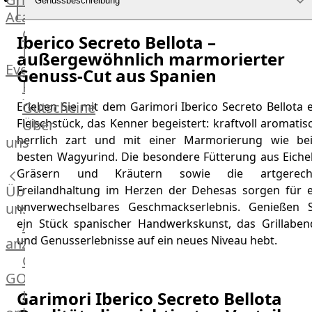
Genussbeschreibung
Academy
OTTO@Home
Iberico Secreto Bellota –
Individuelle
außergewöhnlich marmorierter
Events
Genuss-Cut aus Spanien
Partner
Kalender
Gutscheine
Erleben Sie mit dem Garimori Iberico Secreto Bellota 
Gästehaus
Über
Fleischstück, das Kenner begeistert: kraftvoll aromatis
Villa
herrlich zart und mit einer Marmorierung wie be
uns
Glanzstoff
besten Wagyurind. Die besondere Fütterung aus Eichel
Gräsern und Kräutern sowie die artgerech
Über
Freilandhaltung im Herzen der Dehesas sorgen für e
uns
unverwechselbares Geschmackserlebnis. Genießen S
ein Stück spanischer Handwerkskunst, das Grillaben
Alle
und Genusserlebnisse auf ein neues Niveau hebt.
anzeigen
OTTO
GOURMET
Lebensmittel
Garimori Iberico Secreto Bellota