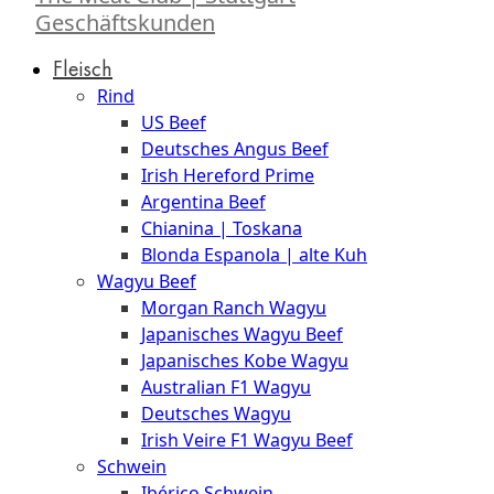
Geschäftskunden
Fleisch
Rind
US Beef
Deutsches Angus Beef
Irish Hereford Prime
Argentina Beef
Chianina | Toskana
Blonda Espanola | alte Kuh
Wagyu Beef
Morgan Ranch Wagyu
Japanisches Wagyu Beef
Japanisches Kobe Wagyu
Australian F1 Wagyu
Deutsches Wagyu
Irish Veire F1 Wagyu Beef
Schwein
Ibérico Schwein