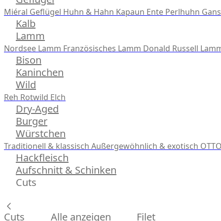
Miéral Geflügel
Huhn & Hahn
Kapaun
Ente
Perlhuhn
Gans
Kalb
Lamm
Nordsee Lamm
Französisches Lamm
Donald Russell Lam
Bison
Kaninchen
Wild
Reh
Rotwild
Elch
Dry-Aged
Burger
Würstchen
Traditionell & klassisch
Außergewöhnlich & exotisch
OTTO
Hackfleisch
Aufschnitt & Schinken
Cuts
Cuts
Alle anzeigen
Filet