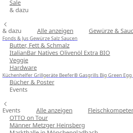
Sale
& dazu
& dazu
Alle anzeigen
Gewürze & Sau
Fonds & Jus
Gewürze
Salz
Saucen
Butter, Fett & Schmalz
ItalianBar Natives Olivenöl Extra BIO
Veggie
Hardware
Küchenhelfer
Grillgeräte
Beefer® Gasgrills
Big Green Egg 
Bücher & Poster
Events
Events
Alle anzeigen
Fleischkompeten
OTTO on Tour
Männer Metzger Heinsberg
Markthalle in Mönchengladbach