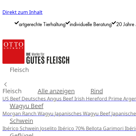
Direkt zum Inhalt
artgerechte Tierhaltung
individuelle Beratung
20 Jahre 
Fleisch
Fleisch
Alle anzeigen
Rind
US Beef
Deutsches Angus Beef
Irish Hereford Prime
Argen
Wagyu Beef
Morgan Ranch Wagyu
Japanisches Wagyu Beef
Japanisch
Schwein
Ibérico Schwein
Joselito Ibérico 70% Bellota
Garimori Ibéri
Geflügel