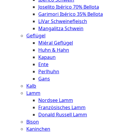
Joselito Ibérico 70% Bellota
Garimori Ibérico 35% Bellota
LiVar Schweinefleisch
Mangalitza Schwein
Geflügel
Miéral Geflügel
Huhn & Hahn
Kapaun
Ente
Perlhuhn
Gans
Kalb
Lamm
Nordsee Lamm
Französisches Lamm
Donald Russell Lamm
Bison
Kaninchen