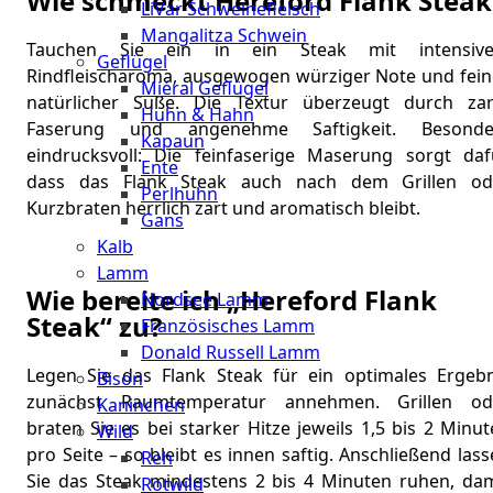
Wie schmeckt Hereford Flank Steak
LiVar Schweinefleisch
Mangalitza Schwein
Tauchen Sie ein in ein Steak mit intensiv
Geflügel
Rindfleischaroma, ausgewogen würziger Note und feine
Miéral Geflügel
natürlicher Süße. Die Textur überzeugt durch zar
Huhn & Hahn
Faserung und angenehme Saftigkeit. Besonde
Kapaun
eindrucksvoll: Die feinfaserige Maserung sorgt dafü
Ente
dass das Flank Steak auch nach dem Grillen od
Perlhuhn
Kurzbraten herrlich zart und aromatisch bleibt.
Gans
Kalb
Lamm
Wie bereite ich „Hereford Flank
Nordsee Lamm
Steak“ zu?
Französisches Lamm
Donald Russell Lamm
Legen Sie das Flank Steak für ein optimales Ergebn
Bison
zunächst Raumtemperatur annehmen. Grillen od
Kaninchen
braten Sie es bei starker Hitze jeweils 1,5 bis 2 Minu
Wild
pro Seite – so bleibt es innen saftig. Anschließend las
Reh
Sie das Steak mindestens 2 bis 4 Minuten ruhen, dam
Rotwild