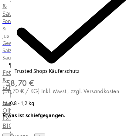
Desserts
&
Saucen
Fonds
&
Jus
Gewürze
Salz
Saucen
Butter,
Trusted Shops Käuferschutz
Fett
&
58,70 €
Schmalz
(58,70 € / KG)
Inkl. Mwst., zzgl. Versandkosten
ItalianBar
Natives
ca. 0,8 - 1,2 kg
Olivenöl
Etwas ist schiefgegangen.
Extra
BIO
Veggie