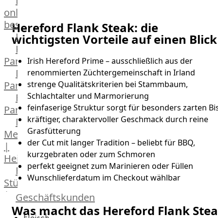
Lebensmittel
online
bestellen
Hereford Flank Steak: die
Karriere
wichtigsten Vorteile auf einen Blick
Kochschul-
Partner
Irish Hereford Prime – ausschließlich aus der
Depot-
renommierten Züchtergemeinschaft in Irland
Partner
strenge Qualitätskriterien bei Stammbaum,
Schlachtalter und Marmorierung
Frischetheken-
feinfaserige Struktur sorgt für besonders zarten Bi
Partner
kräftiger, charaktervoller Geschmack durch reine
Männer
Grasfütterung
Metzger
der Cut mit langer Tradition – beliebt für BBQ,
|
kurzgebraten oder zum Schmoren
Heinsberg
perfekt geeignet zum Marinieren oder Füllen
Feinkost
Wunschlieferdatum im Checkout wählbar
Stüttgen
|
Geschäftskunden
Düsseldorf
Was macht das Hereford Flank Ste
Fleisch