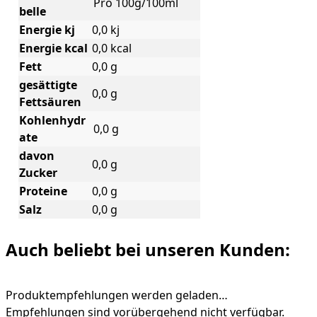
Pro 100g/100ml
belle
Energie kj
0,0 kj
Energie kcal
0,0 kcal
Fett
0,0 g
gesättigte
0,0 g
Fettsäuren
Kohlenhydr
0,0 g
ate
davon
0,0 g
Zucker
Proteine
0,0 g
Salz
0,0 g
Auch beliebt bei unseren Kunden:
Produktempfehlungen werden geladen…
Empfehlungen sind vorübergehend nicht verfügbar.