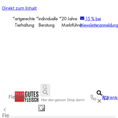
Direkt zum Inhalt
artgerechte
individuelle
20 Jahre
15 % bei
Tierhaltung
Beratung
Marktführer
Newsletteranmeldun
Fleisch
Warenk
✕
✕
Fleisch