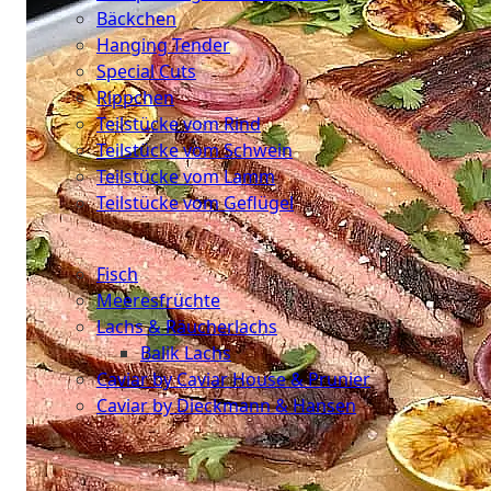
Bäckchen
Hanging Tender
Special Cuts
Rippchen
Teilstücke vom Rind
Teilstücke vom Schwein
Teilstücke vom Lamm
Teilstücke vom Geflügel
Seafood
Fisch
Meeresfrüchte
Lachs & Räucherlachs
Balik Lachs
Caviar by Caviar House & Prunier
Caviar by Dieckmann & Hansen
Probierpakete