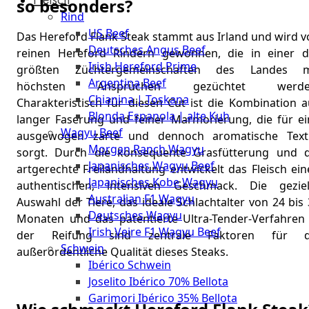
The
so besonders?
Rind
Meat
US Beef
Club
Das Hereford Flank Steak stammt aus Irland und wird v
Deutsches Angus Beef
|
reinen Hereford Rindern gewonnen, die in einer d
Irish Hereford Prime
Stuttgart
größten Züchtergemeinschaften des Landes m
Argentina Beef
höchsten Ansprüchen gezüchtet werde
Chianina | Toskana
Charakteristisch für diesen Cut ist die Kombination a
Blonda Espanola | alte Kuh
langer Faserung und feiner Marmorierung, die für ei
Wagyu Beef
ausgewogen zarte und dennoch aromatische Text
Morgan Ranch Wagyu
sorgt. Durch die konsequente Grasfütterung und d
Japanisches Wagyu Beef
artgerechte Freilandhaltung entwickelt das Fleisch ei
Japanisches Kobe Wagyu
authentischen, intensiven Geschmack. Die geziel
Australian F1 Wagyu
Auswahl der Tiere, das ideale Schlachtalter von 24 bis
Deutsches Wagyu
Monaten und das patentierte Ultra-Tender-Verfahren 
Irish Veire F1 Wagyu Beef
der Reifung sind zentrale Faktoren für d
Schwein
außerordentliche Qualität dieses Steaks.
Ibérico Schwein
Joselito Ibérico 70% Bellota
Garimori Ibérico 35% Bellota