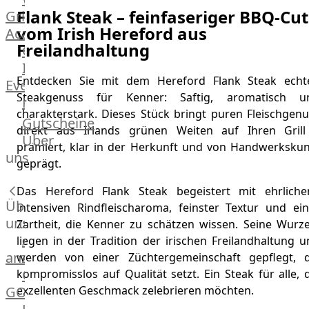
Flank Steak – feinfaseriger BBQ-Cut
Grill
vom Irish Hereford aus
Academy
Freilandhaltung
OTTO@Home
Individuelle
Entdecken Sie mit dem Hereford Flank Steak echt
Events
Steakgenuss für Kenner: Saftig, aromatisch u
Partner
charakterstark. Dieses Stück bringt puren Fleischgenu
Kalender
Gutscheine
direkt aus Irlands grünen Weiten auf Ihren Grill
Gästehaus
Über
prämiert, klar in der Herkunft und von Handwerkskun
Villa
uns
geprägt.
Glanzstoff
Das Hereford Flank Steak begeistert mit ehrliche
Über
intensiven Rindfleischaroma, feinster Textur und ein
uns
Zartheit, die Kenner zu schätzen wissen. Seine Wurze
Alle
liegen in der Tradition der irischen Freilandhaltung 
anzeigen
werden von einer Züchtergemeinschaft gepflegt, d
OTTO
kompromisslos auf Qualität setzt. Ein Steak für alle, 
GOURMET
exzellenten Geschmack zelebrieren möchten.