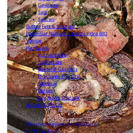
Gewürze
Salz
Saucen
Butter, Fett & Schmalz
ItalianBar Natives Olivenöl Extra BIO
Veggie
Hardware
Küchenhelfer
Grillgeräte
Beefer® Gasgrills
Big Green Egg Grill
Nesmuk
Berkel
Dry Aging Schrank
Bücher & Poster
Events
Fleischkompetenz in Heinsberg
OTTO on Tour