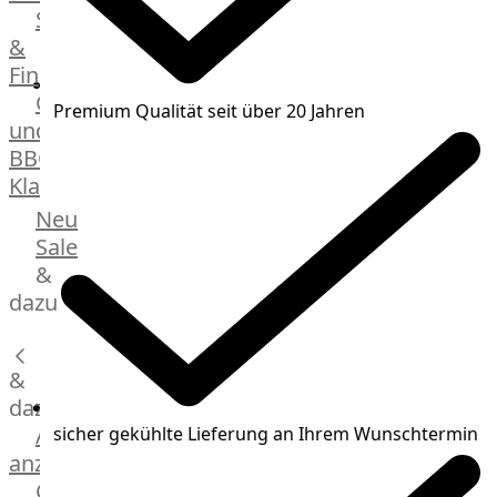
Streetfood
GOURMET
&
Manufaktur
Fingerfood
Bratwurstsets
Grill-
&
Premium Qualität seit über 20 Jahren
und
Toppings
BBQ-
Hackfleisch
Klassiker
Aufschnitt
&
Beilagen
Neu
Schinken
Brot
Sale
&
&
Brötchen
dazu
Brot
Burger
&
Buns
&
dazu
Hot
Alle
sicher gekühlte Lieferung an Ihrem Wunschtermin
Dog
anzeigen
Brötchen
Gewürze