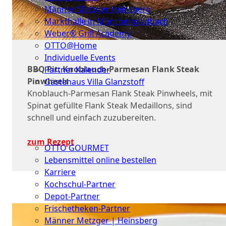
Männer Metzger Heinsberg
Markthalle in Mönchengladbach
Weber® Grill Academy
OTTO@Home
Individuelle Events
BBQ Pit: Knoblauch-Parmesan Flank Steak
Partner Kalender
Pinwheels
Gästehaus Villa Glanzstoff
Knoblauch-Parmesan Flank Steak Pinwheels, mit
Gutscheine
Spinat gefüllte Flank Steak Medaillons, sind
schnell und einfach zuzubereiten.
Über
uns
zum Rezept
OTTO GOURMET
Lebensmittel online bestellen
Karriere
Kochschul-Partner
Depot-Partner
Frischetheken-Partner
Männer Metzger | Heinsberg