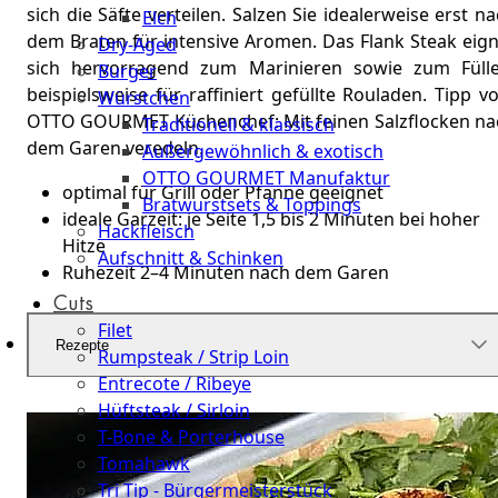
sich die Säfte verteilen. Salzen Sie idealerweise erst n
Elch
dem Braten für intensive Aromen. Das Flank Steak eign
Dry-Aged
sich hervorragend zum Marinieren sowie zum Fülle
Burger
beispielsweise für raffiniert gefüllte Rouladen. Tipp 
Würstchen
OTTO GOURMET Küchenchef: Mit feinen Salzflocken na
Traditionell & klassisch
dem Garen veredeln.
Außergewöhnlich & exotisch
OTTO GOURMET Manufaktur
optimal für Grill oder Pfanne geeignet
Bratwurstsets & Toppings
ideale Garzeit: je Seite 1,5 bis 2 Minuten bei hoher
Hackfleisch
Hitze
Aufschnitt & Schinken
Ruhezeit 2–4 Minuten nach dem Garen
Cuts
Filet
Rezepte
Rumpsteak / Strip Loin
Entrecote / Ribeye
Hüftsteak / Sirloin
T-Bone & Porterhouse
Tomahawk
Tri Tip - Bürgermeisterstück