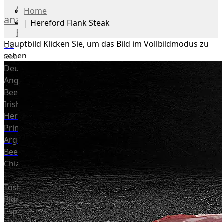
Alle
Home
anzeigen
|
Hereford Flank Steak
Rind
Hauptbild
Klicken Sie, um das Bild im Vollbildmodus zu
US
sehen
Beef
Deutsches
Angus
Beef
Irish
Hereford
Prime
Argentina
Beef
Chianina
|
Toskana
Blonda
Espanola