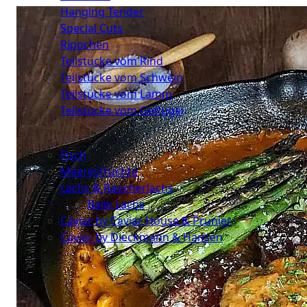
Hanging Tender
Special Cuts
Rippchen
Teilstücke vom Rind
Teilstücke vom Schwein
Teilstücke vom Lamm
Teilstücke vom Geflügel
Seafood
Fisch
Meeresfrüchte
Lachs & Räucherlachs
Balik Lachs
Caviar by Caviar House & Prunier
Caviar by Dieckmann & Hansen
Probierpakete
Schnelle