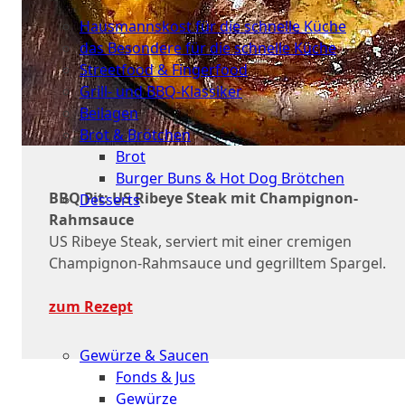
Küche
Hausmannskost für die schnelle Küche
das Besondere für die schnelle Küche
Streetfood & Fingerfood
Grill- und BBQ-Klassiker
Beilagen
Brot & Brötchen
Brot
Burger Buns & Hot Dog Brötchen
BBQ Pit: US Ribeye Steak mit Champignon-
Desserts
Rahmsauce
Neu
US Ribeye Steak, serviert mit einer cremigen
Champignon-Rahmsauce und gegrilltem Spargel.
Sale
zum Rezept
&
dazu
Gewürze & Saucen
Fonds & Jus
Gewürze