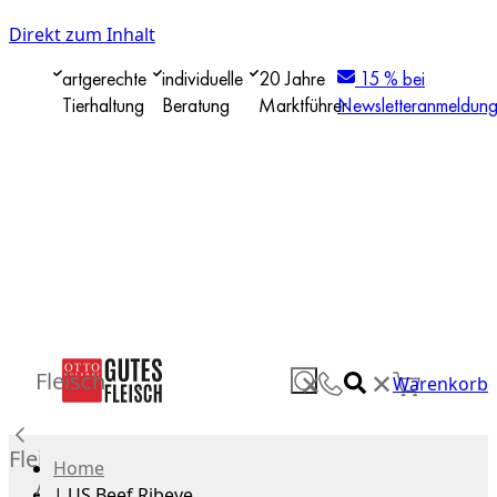
Direkt zum Inhalt
artgerechte
individuelle
20 Jahre
15 % bei
Tierhaltung
Beratung
Marktführer
Newsletteranmeldun
✕
Fleisch
✕
Warenkorb
Fleisch
Home
Alle
|
US Beef Ribeye