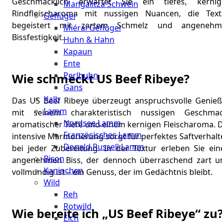
Geschmacklich erwartet Sie ein tiefes, kernig
Mangalitza Schwein
Rindfleischaroma mit nussigen Nuancen, die Text
Geflügel
begeistert mit zartem Schmelz und angenehm
Miéral Geflügel
Bissfestigkeit.
Huhn & Hahn
Kapaun
Ente
Perlhuhn
Wie schmeckt US Beef Ribeye?
Gans
Kalb
Das US Beef Ribeye überzeugt anspruchsvolle Genieß
Lamm
mit seinem charakteristisch nussigen Geschmac
Nordsee Lamm
aromatischer Tiefe und einem kernigen Fleischaroma. D
Französisches Lamm
intensive Marmorierung sorgt für perfektes Saftverhal
Donald Russell Lamm
bei jeder Zubereitung. In der Textur erleben Sie ein
Bison
angenehmen Biss, der dennoch überraschend zart u
Kaninchen
vollmundig ist – ein Genuss, der im Gedächtnis bleibt.
Wild
Reh
Rotwild
Wie bereite ich „US Beef Ribeye“ zu
Elch