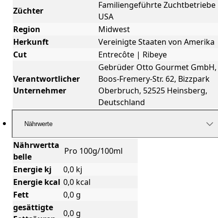
Familiengeführte Zuchtbetriebe
Züchter
USA
Region
Midwest
Herkunft
Vereinigte Staaten von Amerika
Cut
Entrecôte | Ribeye
Gebrüder Otto Gourmet GmbH,
Verantwortlicher
Boos-Fremery-Str. 62, Bizzpark
Unternehmer
Oberbruch, 52525 Heinsberg,
Deutschland
Nährwerte
Nährwertta
Pro 100g/100ml
belle
Energie kj
0,0 kj
Energie kcal
0,0 kcal
Fett
0,0 g
gesättigte
0,0 g