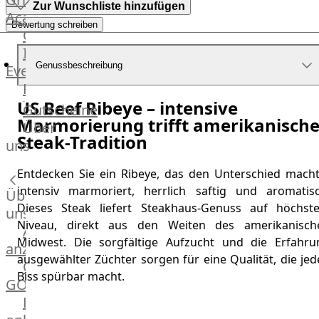
Zur Wunschliste hinzufügen
Academy
Bewertung schreiben
OTTO@Home
Individuelle
Genussbeschreibung
Events
Partner
US Beef Ribeye – intensive
Kalender
Gutscheine
Marmorierung trifft amerikanisch
Gästehaus
Über
Steak-Tradition
Villa
uns
Glanzstoff
Entdecken Sie ein Ribeye, das den Unterschied macht
intensiv marmoriert, herrlich saftig und aromatisc
Über
Dieses Steak liefert Steakhaus-Genuss auf höchst
uns
Niveau, direkt aus den Weiten des amerikanisch
Alle
Midwest. Die sorgfältige Aufzucht und die Erfahru
anzeigen
ausgewählter Züchter sorgen für eine Qualität, die je
OTTO
Biss spürbar macht.
GOURMET
Lebensmittel