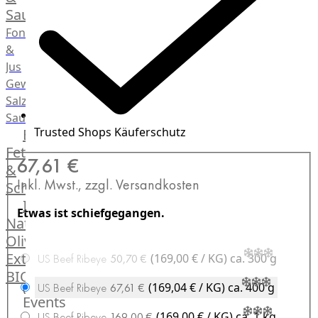
Saucen
Fonds
&
Jus
Gewürze
Salz
Saucen
Trusted Shops Käuferschutz
Butter,
Fett
67,61 €
&
Inkl. Mwst., zzgl. Versandkosten
Schmalz
ItalianBar
Etwas ist schiefgegangen.
Natives
Olivenöl
Extra
(169,00 € / KG)
ca. 300 g
US Beef Ribeye
50,70 €
BIO
(169,04 € / KG)
ca. 400 g
US Beef Ribeye
67,61 €
Veggie
Events
Hardware
(169,00 € / KG)
ca. 1 kg
US Beef Ribeye
169,00 €