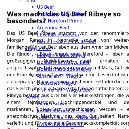
Rind
Meat
US Beef
Club
Was macht das US Beef Ribeye so
Deutsches Angus Beef
|
besonders?
Irish Hereford Prime
Stuttgart
Argentina Beef
Das US Beef Ribeye stammt von der renommiert
Chianina | Toskana
Morgan Ranch in Nebraska sowie von weiter
Blonda Espanola | alte Kuh
familiengeführten Betrieben aus dem American Midwes
Wagyu Beef
Die Rinder – Black Angus und Hereford – leben a
Morgan Ranch Wagyu
großzügigen Weideflächen und erhalten e
Japanisches Wagyu Beef
anspruchsvolles Fütterungsprogramm mit Mais, Getrei
Japanisches Kobe Wagyu
und Präriekräutern. Charakteristisch für diesen Cut ist 
Australian F1 Wagyu
ausgeprägte Marmorierung aus feinen Fettäderchen, d
Deutsches Wagyu
das Fleisch über alle Garpunkte hinweg saftig halten. 
Irish Veire F1 Wagyu Beef
Ribeye besteht aus drei bis vier Muskelsträngen, die 
Schwein
einem feinfasrigen Hochrippendeckel und d
Ibérico Schwein
markanten Ribeye-Kern umschlossen werden – e
Joselito Ibérico 70% Bellota
anatomisches Merkmal, das dem Cut seinen Nam
Garimori Ibérico 35% Bellota
verleiht und für maximale Geschmackskomplexität sorg
LiVar Schweinefleisch