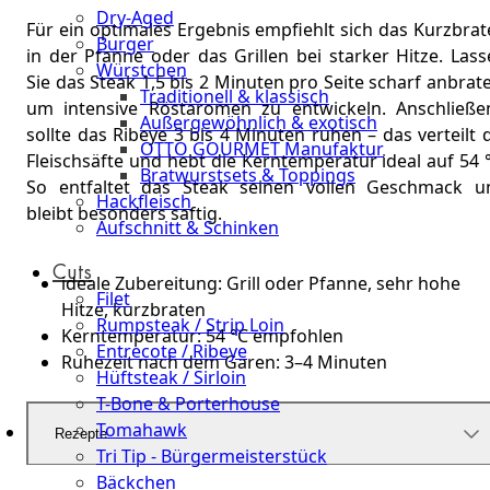
Dry-Aged
Für ein optimales Ergebnis empfiehlt sich das Kurzbra
Burger
in der Pfanne oder das Grillen bei starker Hitze. Las
Würstchen
Sie das Steak 1,5 bis 2 Minuten pro Seite scharf anbrat
Traditionell & klassisch
um intensive Röstaromen zu entwickeln. Anschließe
Außergewöhnlich & exotisch
sollte das Ribeye 3 bis 4 Minuten ruhen – das verteilt 
OTTO GOURMET Manufaktur
Fleischsäfte und hebt die Kerntemperatur ideal auf 54 
Bratwurstsets & Toppings
So entfaltet das Steak seinen vollen Geschmack u
Hackfleisch
bleibt besonders saftig.
Aufschnitt & Schinken
Cuts
ideale Zubereitung: Grill oder Pfanne, sehr hohe
Filet
Hitze, kurzbraten
Rumpsteak / Strip Loin
Kerntemperatur: 54 °C empfohlen
Entrecote / Ribeye
Ruhezeit nach dem Garen: 3–4 Minuten
Hüftsteak / Sirloin
T-Bone & Porterhouse
Tomahawk
Rezepte
Tri Tip - Bürgermeisterstück
Bäckchen