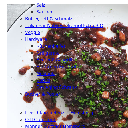
Salz
Saucen
Butter, Fett & Schmalz
ItalianBar Natives Olivenöl Extra BIO
Veggie
Hardware
Küchenhelfer
Grillgeräte
Beefer® Gasgrills
Big Green Egg Grill
Nesmuk
Berkel
Dry Aging Schrank
Bücher & Poster
Events
Fleischkompetenz in Heinsberg
OTTO on Tour
Männer Metzger Heinsberg