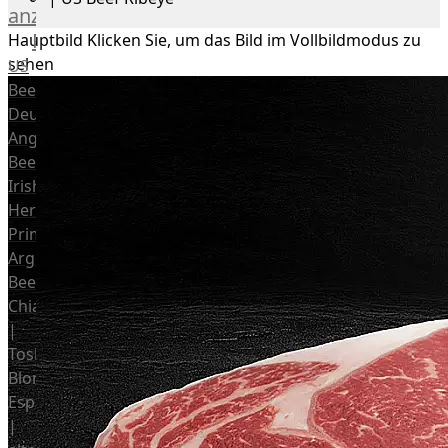
anzeigen
Rind
Hauptbild
Klicken Sie, um das Bild im Vollbildmodus zu
sehen
US
Beef
Deutsches
Angus
Beef
Irish
Hereford
Prime
Argentina
Beef
Chianina
|
Toskana
Blonda
Espanola
|