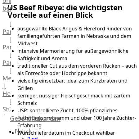
online
US Beef Ribeye: die wichtigsten
bestellen
Vorteile auf einen Blick
Karriere
Kochschul-
ausgewählte Black Angus & Hereford Rinder von
Partner
familiengeführten Farmen in Nebraska und dem
Depot-
Midwest
Partner
intensive Marmorierung für außergewöhnliche
Frischetheken-
Saftigkeit und Aroma
Partner
traditioneller Cut aus dem vorderen Rücken – auch
Männer
als Entrecôte oder Hochrippe bekannt
Metzger
vielseitig einsetzbar: ideal zum Kurzbraten und
|
Grillen
Heinsberg
kerniger, nussiger Fleischgeschmack mit zartem
Feinkost
Schmelz
Stüttgen
USP: kontrollierte Zucht, 100% pflanzliches
|
Geschäftskunden
Fütterungsprogramm und über 100 Jahre Züchter-
Düsseldorf
Erfahrung
Fleisch
The
Wunschlieferdatum im Checkout wählbar