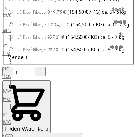
Küchenhelfer
(154,50 € / KG)
ca. 5 - 6 kg
US Beef Ribeye
849,75 €
Grillgeräte
Events
Beefer®
Alle
(154,50 € / KG)
ca. 6 - 7 kg
US Beef Ribeye
1.004,25 €
Gasgrills
anzeigen
Big
Fleischkompetenz
(154,50 € / KG)
ca. 5 - 7 kg
US Beef Ribeye
927,01 €
Green
in
Egg
(154,50 € / KG)
ca. 5 - 7 kg
US Beef Ribeye
927,01 €
Heinsberg
Grill
Menge
OTTO
Nesmuk
on
Berkel
Tour
Dry
Männer
Aging
Metzger
Schrank
Heinsberg
Bücher
Markthalle
&
in
Poster
Mönchengladbach
Weber®
In den Warenkorb
Grill