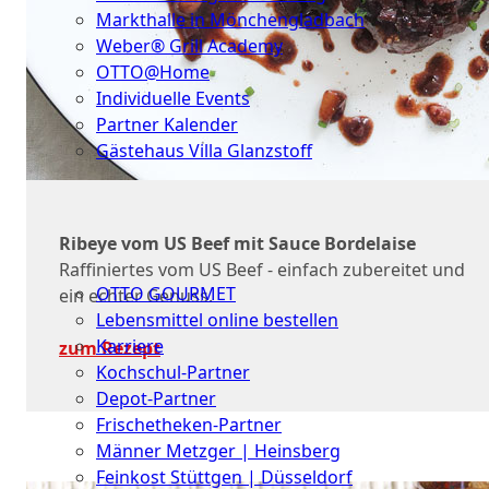
Markthalle in Mönchengladbach
Weber® Grill Academy
OTTO@Home
Individuelle Events
Partner Kalender
Gästehaus Villa Glanzstoff
Gutscheine
Über
Ribeye vom US Beef mit Sauce Bordelaise
uns
Raffiniertes vom US Beef - einfach zubereitet und
OTTO GOURMET
ein echter Genuss.
Lebensmittel online bestellen
Karriere
zum Rezept
Kochschul-Partner
Depot-Partner
Frischetheken-Partner
Männer Metzger | Heinsberg
Feinkost Stüttgen | Düsseldorf