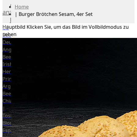
Alle
Home
anzeigen
|
Burger Brötchen Sesam, 4er Set
Rind
Hauptbild
Klicken Sie, um das Bild im Vollbildmodus zu
US
sehen
Beef
Deutsches
Angus
Beef
Irish
Hereford
Prime
Argentina
Beef
Chianina
|
Toskana
Blonda
Espanola