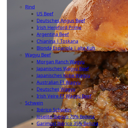
The
Rind
Meat
US Beef
Club
Deutsches Angus Beef
|
Irish Hereford Prime
Stuttgart
Argentina Beef
Chianina | Toskana
Blonda Espanola | alte Kuh
Wagyu Beef
Morgan Ranch Wagyu
Japanisches Wagyu Beef
Japanisches Kobe Wagyu
Australian F1 Wagyu
Deutsches Wagyu
Irish Veire F1 Wagyu Beef
Schwein
Ibérico Schwein
Joselito Ibérico 70% Bellota
Garimori Ibérico 35% Bellota