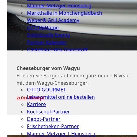
Männer Metzger Heinsberg
Markthalle in Mönchengladbach
Weber® Grill Academy
OTTO@Home
Individuelle Events
Partner Kalender
Gästehaus Villa Glanzstoff
Gutscheine
Cheeseburger vom Wagyu
Über
Erleben Sie Burger auf einem ganz neuen Niveau
uns
mit dem Wagyu-Cheeseburger!
OTTO GOURMET
Lebensmittel online bestellen
zum Rezept
Karriere
Kochschul-Partner
Depot-Partner
Frischetheken-Partner
Männer Metzger | Heinsberg