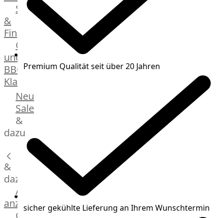
Streetfood
GOURMET
&
Manufaktur
Fingerfood
Bratwurstsets
Grill-
&
und
Toppings
Premium Qualität seit über 20 Jahren
BBQ-
Hackfleisch
Klassiker
Aufschnitt
&
Beilagen
Neu
Schinken
Brot
Sale
&
&
Brötchen
dazu
Brot
Burger
&
Buns
&
dazu
Hot
Alle
Dog
anzeigen
sicher gekühlte Lieferung an Ihrem Wunschtermin
Brötchen
Gewürze