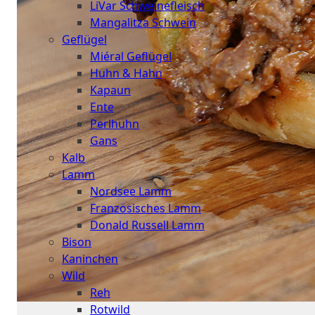
LiVar Schweinefleisch
Mangalitza Schwein
Geflügel
Miéral Geflügel
Huhn & Hahn
Kapaun
Ente
Perlhuhn
Gans
Kalb
Lamm
Nordsee Lamm
Französisches Lamm
Donald Russell Lamm
Bison
Kaninchen
Wild
Reh
Rotwild