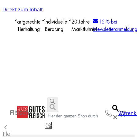
Direkt zum Inhalt
artgerechte
individuelle
20 Jahre
15 % bei
Tierhaltung
Beratung
Marktführer
Newsletteranmeldun
Fleisch
Warenk
✕
✕
Fleisch