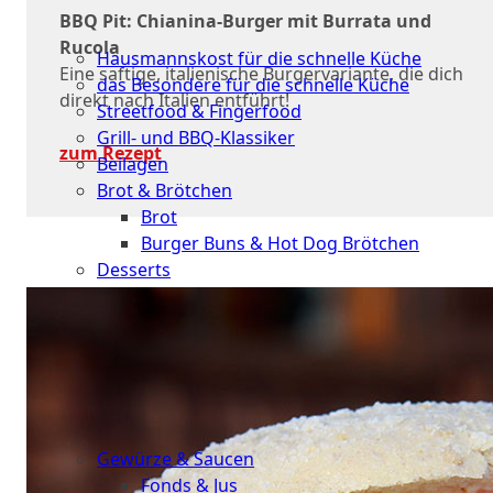
Schnelle
BBQ Pit: Chianina-Burger mit Burrata und
Küche
Rucola
Hausmannskost für die schnelle Küche
Eine saftige, italienische Burgervariante, die dich
das Besondere für die schnelle Küche
direkt nach Italien entführt!
Streetfood & Fingerfood
Grill- und BBQ-Klassiker
zum Rezept
Beilagen
Brot & Brötchen
Brot
Burger Buns & Hot Dog Brötchen
Desserts
Neu
Sale
&
dazu
Gewürze & Saucen
Fonds & Jus