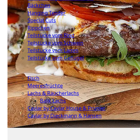
Bäckchen
Hanging Tender
Special Cuts
Rippchen
Teilstücke vom Rind
Teilstücke vom Schwein
Teilstücke vom Lamm
Teilstücke vom Geflügel
Seafood
Fisch
Meeresfrüchte
Lachs & Räucherlachs
Balik Lachs
Caviar by Caviar House & Prunier
Caviar by Dieckmann & Hansen
Probierpakete