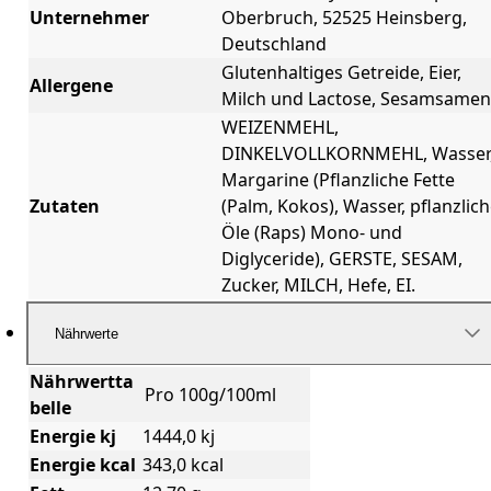
Unternehmer
Oberbruch, 52525 Heinsberg,
Deutschland
Glutenhaltiges Getreide, Eier,
Allergene
Milch und Lactose, Sesamsamen
WEIZENMEHL,
DINKELVOLLKORNMEHL, Wasser
Margarine (Pflanzliche Fette
Zutaten
(Palm, Kokos), Wasser, pflanzlic
Öle (Raps) Mono- und
Diglyceride), GERSTE, SESAM,
Zucker, MILCH, Hefe, EI.
Nährwerte
Nährwertta
Pro 100g/100ml
belle
Energie kj
1444,0 kj
Energie kcal
343,0 kcal