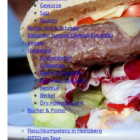
Gewürze
Salz
Saucen
Butter, Fett & Schmalz
ItalianBar Natives Olivenöl Extra BIO
Veggie
Hardware
Küchenhelfer
Grillgeräte
Beefer® Gasgrills
Big Green Egg Grill
Nesmuk
Berkel
Dry Aging Schrank
Bücher & Poster
Events
Fleischkompetenz in Heinsberg
OTTO on Tour