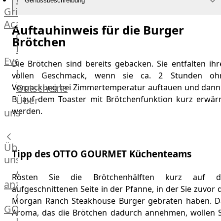
Genussbeschreibung
Grill
Academy
Auftauhinweis für die Burger
OTTO@Home
Brötchen
Individuelle
Events
Die Brötchen sind bereits gebacken. Sie entfalten ihr
Partner
vollen Geschmack, wenn sie ca. 2 Stunden oh
Kalender
Gutscheine
Verpackung bei Zimmertemperatur auftauen und dann 
Gästehaus
Über
B. auf dem Toaster mit Brötchenfunktion kurz erwär
Villa
werden.
uns
Glanzstoff
Über
Tipp des OTTO GOURMET Küchenteams
uns
Alle
Rösten Sie die Brötchenhälften kurz auf d
anzeigen
aufgeschnittenen Seite in der Pfanne, in der Sie zuvor 
OTTO
Morgan Ranch Steakhouse Burger gebraten haben. D
GOURMET
Aroma, das die Brötchen dadurch annehmen, wollen S