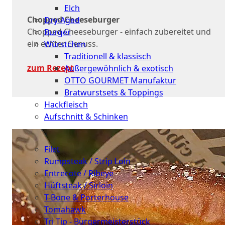
Elch
Chopped Cheeseburger
Dry-Aged
Chopped Cheeseburger - einfach zubereitet und
Burger
ein echter Genuss.
Würstchen
Traditionell & klassisch
zum Rezept
Außergewöhnlich & exotisch
OTTO GOURMET Manufaktur
Bratwurstsets & Toppings
Hackfleisch
Aufschnitt & Schinken
Cuts
Filet
Rumpsteak / Strip Loin
Entrecote / Ribeye
Hüftsteak / Sirloin
T-Bone & Porterhouse
Tomahawk
Tri Tip - Bürgermeisterstück