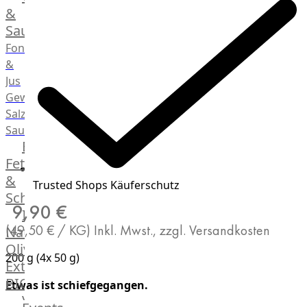
Desserts
&
Saucen
Fonds
&
Jus
Gewürze
Salz
Saucen
Butter,
Fett
&
Trusted Shops Käuferschutz
Schmalz
9,90 €
ItalianBar
(49,50 € / KG)
Inkl. Mwst., zzgl. Versandkosten
Natives
Olivenöl
200 g (4x 50 g)
Extra
BIO
Etwas ist schiefgegangen.
Veggie