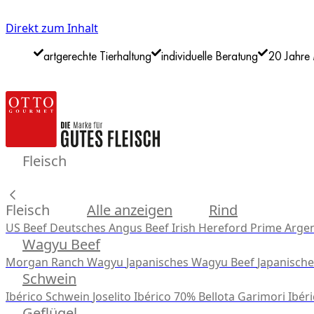
Direkt zum Inhalt
artgerechte Tierhaltung
individuelle Beratung
20 Jahre 
Fleisch
Fleisch
Alle anzeigen
Rind
US Beef
Deutsches Angus Beef
Irish Hereford Prime
Argen
Wagyu Beef
Morgan Ranch Wagyu
Japanisches Wagyu Beef
Japanisch
Schwein
Ibérico Schwein
Joselito Ibérico 70% Bellota
Garimori Ibéri
Geflügel