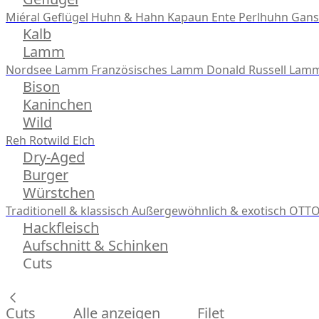
Miéral Geflügel
Huhn & Hahn
Kapaun
Ente
Perlhuhn
Gans
Kalb
Lamm
Nordsee Lamm
Französisches Lamm
Donald Russell Lam
Bison
Kaninchen
Wild
Reh
Rotwild
Elch
Dry-Aged
Burger
Würstchen
Traditionell & klassisch
Außergewöhnlich & exotisch
OTTO
Hackfleisch
Aufschnitt & Schinken
Cuts
Cuts
Alle anzeigen
Filet