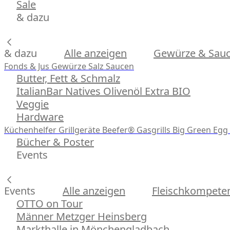
Sale
& dazu
& dazu
Alle anzeigen
Gewürze & Sau
Fonds & Jus
Gewürze
Salz
Saucen
Butter, Fett & Schmalz
ItalianBar Natives Olivenöl Extra BIO
Veggie
Hardware
Küchenhelfer
Grillgeräte
Beefer® Gasgrills
Big Green Egg 
Bücher & Poster
Events
Events
Alle anzeigen
Fleischkompeten
OTTO on Tour
Männer Metzger Heinsberg
Markthalle in Mönchengladbach