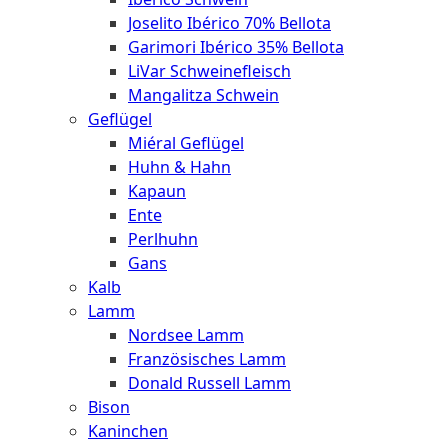
Joselito Ibérico 70% Bellota
Garimori Ibérico 35% Bellota
LiVar Schweinefleisch
Mangalitza Schwein
Geflügel
Miéral Geflügel
Huhn & Hahn
Kapaun
Ente
Perlhuhn
Gans
Kalb
Lamm
Nordsee Lamm
Französisches Lamm
Donald Russell Lamm
Bison
Kaninchen