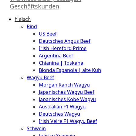
Geschäftskunden
Fleisch
Rind
US Beef
Deutsches Angus Beef
Irish Hereford Prime
Argentina Beef
Chianina | Toskana
Blonda Espanola | alte Kuh
Wagyu Beef
Morgan Ranch Wagyu
Japanisches Wagyu Beef
Japanisches Kobe Wagyu
Australian F1 Wagyu
Deutsches Wagyu
Irish Veire F1 Wagyu Beef
Schwein
Ibérico Schwein